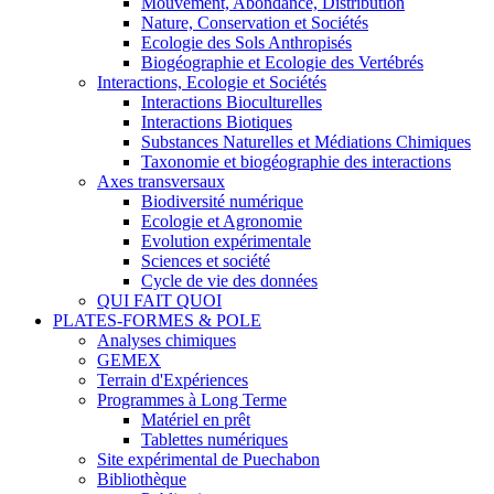
Mouvement, Abondance, Distribution
Nature, Conservation et Sociétés
Ecologie des Sols Anthropisés
Biogéographie et Ecologie des Vertébrés
Interactions, Ecologie et Sociétés
Interactions Bioculturelles
Interactions Biotiques
Substances Naturelles et Médiations Chimiques
Taxonomie et biogéographie des interactions
Axes transversaux
Biodiversité numérique
Ecologie et Agronomie
Evolution expérimentale
Sciences et société
Cycle de vie des données
QUI FAIT QUOI
PLATES-FORMES & POLE
Analyses chimiques
GEMEX
Terrain d'Expériences
Programmes à Long Terme
Matériel en prêt
Tablettes numériques
Site expérimental de Puechabon
Bibliothèque