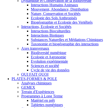
Dynamique et Conservation de la Biodiversité
Interactions Humains Animaux
Mouvement, Abondance, Distribution
Nature, Conservation et Sociétés
Ecologie des Sols Anthropisés
Biogéographie et Ecologie des Vertébrés
Interactions, Ecologie et Sociétés
Interactions Bioculturelles
Interactions Biotiques
Substances Naturelles et Médiations Chimiques
Taxonomie et biogéographie des interactions
Axes transversaux
Biodiversité numérique
Ecologie et Agronomie
Evolution expérimentale
Sciences et société
Cycle de vie des données
QUI FAIT QUOI
PLATES-FORMES & POLE
Analyses chimiques
GEMEX
Terrain d'Expériences
Programmes à Long Terme
Matériel en prêt
Tablettes numériques