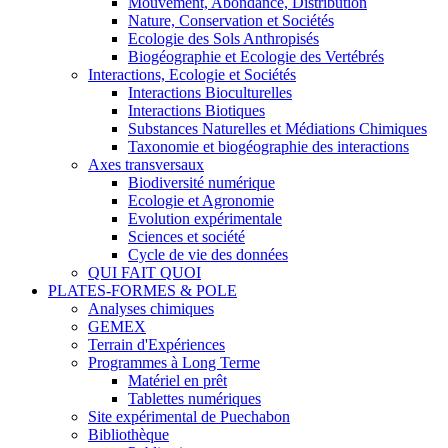
Mouvement, Abondance, Distribution
Nature, Conservation et Sociétés
Ecologie des Sols Anthropisés
Biogéographie et Ecologie des Vertébrés
Interactions, Ecologie et Sociétés
Interactions Bioculturelles
Interactions Biotiques
Substances Naturelles et Médiations Chimiques
Taxonomie et biogéographie des interactions
Axes transversaux
Biodiversité numérique
Ecologie et Agronomie
Evolution expérimentale
Sciences et société
Cycle de vie des données
QUI FAIT QUOI
PLATES-FORMES & POLE
Analyses chimiques
GEMEX
Terrain d'Expériences
Programmes à Long Terme
Matériel en prêt
Tablettes numériques
Site expérimental de Puechabon
Bibliothèque