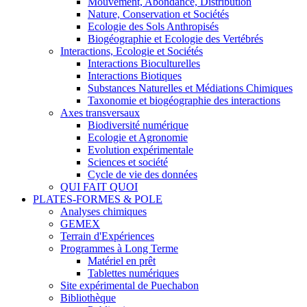
Mouvement, Abondance, Distribution
Nature, Conservation et Sociétés
Ecologie des Sols Anthropisés
Biogéographie et Ecologie des Vertébrés
Interactions, Ecologie et Sociétés
Interactions Bioculturelles
Interactions Biotiques
Substances Naturelles et Médiations Chimiques
Taxonomie et biogéographie des interactions
Axes transversaux
Biodiversité numérique
Ecologie et Agronomie
Evolution expérimentale
Sciences et société
Cycle de vie des données
QUI FAIT QUOI
PLATES-FORMES & POLE
Analyses chimiques
GEMEX
Terrain d'Expériences
Programmes à Long Terme
Matériel en prêt
Tablettes numériques
Site expérimental de Puechabon
Bibliothèque