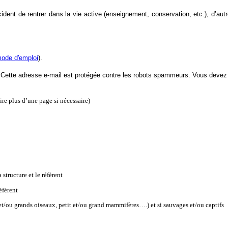
cident de rentrer dans la vie active (enseignement, conservation, etc.), d’au
ode d'emploi
).
à
Cette adresse e-mail est protégée contre les robots spammeurs. Vous devez ac
ire plus d’une page si nécessaire)
tructure et le réfèrent
éfèrent
t/ou grands oiseaux, petit et/ou grand mammifères….) et si sauvages et/ou captifs