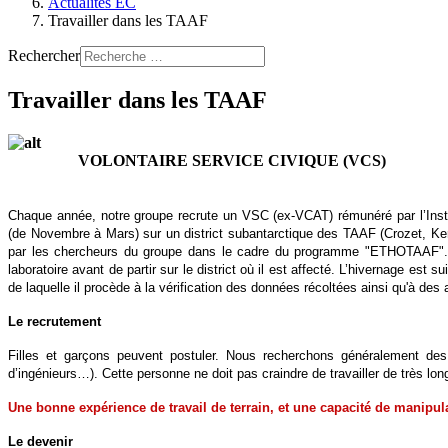
Actualités EC
Travailler dans les TAAF
Rechercher
Travailler dans les TAAF
VOLONTAIRE SERVICE CIVIQUE (VCS)
Chaque année, notre groupe recrute un VSC (ex-VCAT) rémunéré par l’Instit
(de Novembre à Mars) sur un district subantarctique des TAAF (Crozet, K
par les chercheurs du groupe dans le cadre du programme "ETHOTAAF".
laboratoire avant de partir sur le district où il est affecté. L’hivernage es
de laquelle il procède à la vérification des données récoltées ainsi qu'à des
Le recrutement
Filles et garçons peuvent postuler. Nous recherchons généralement de
d’ingénieurs…). Cette personne ne doit pas craindre de travailler de très long
Une bonne expérience de travail de terrain, et une capacité de manipu
Le devenir