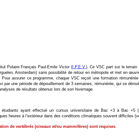
ut Polaire Français Paul-Emile Victor (
I.P.E.V.
). Ce VSC part sur le terrai
erguelen, Amsterdam) sans possibilité de retour en métropole et met en œu
 Pour assurer ce programme, chaque VSC reçoit une formation rémunérée
t suivi par une période de dépouillement de 3 semaines, rémunérée, qui se dérou
 analyses de résultats obtenus lors de son hivernage.
s étudiants ayant effectué un cursus universitaire de Bac +3 à Bac +5 
ues heures à l’extérieur dans des conditions climatiques souvent difficiles (ve
lation de vertébrés (oiseaux et/ou mammifères) sont requises
.