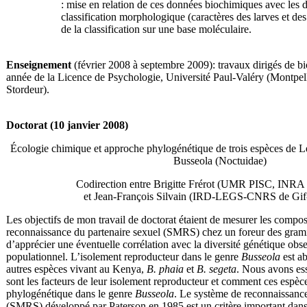
: mise en relation de ces données biochimiques avec les 
classification morphologique (caractères des larves et de
de la classification sur une base moléculaire.
Enseignement
(février 2008 à septembre 2009): travaux dirigés de bi
année de la Licence de Psychologie, Université Paul-Valéry (Montpelli
Stordeur).
Doctorat (10 janvier 2008)
Écologie chimique et approche phylogénétique de trois espèces de Lé
Busseola (Noctuidae)
Codirection entre Brigitte Frérot (UMR PISC, INRA d
et Jean-François Silvain (IRD-LEGS-CNRS de Gif-
Les objectifs de mon travail de doctorat étaient de mesurer les compo
reconnaissance du partenaire sexuel (SMRS) chez un foreur des gram
d’apprécier une éventuelle corrélation avec la diversité génétique obs
populationnel. L’isolement reproducteur dans le genre
Busseola
est a
autres espèces vivant au Kenya,
B. phaia
et
B. segeta
. Nous avons es
sont les facteurs de leur isolement reproducteur et comment ces espèce
phylogénétique dans le genre
Busseola
. Le système de reconnaissance
(SMRS) développé par Paterson en 1985 est un critère important dans 