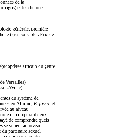
données de la
s imagos) et les données
ologie générale, première
er 3) (responsable : Eric de
pidoptères africain du genre
e Versailles)
sur-Yvette)
santes du système de
inées en Afrique,
B. fusca
, et
ervée au niveau
bordé en comparant deux
sayé de comprendre quels
s se situent au niveau
 du partenaire sexuel
la caractérisation des