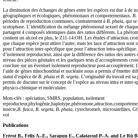
La diminution des échanges de gènes entre les espèces est due à de n
géographiques et écologiques, phéromonaux et comportementaux.
B.
périodes de reproduction communes, contrairement à
B. phaia
, qui se
scotophase. L’identification du mélange phéromonal sexuel de chaque
partagent 4 composés identiques dans des ratios différents. La phér
contient un alcool en plus, le Z11-14:OH. Les études d’attraction cro
que chaque espèce peut attirer l’autre, mais les taux d’attraction sont s
pour l’attraction inter-spécifique que pour l’attraction intra-spécifique
d’isolement reproducteur, ainsi que la différence des ratios des autre
niveau des pièces génitales et les quelques tests d’accouplements croi
conclure sur un éventuel isolement reproducteur post-accouplement. 
l’aide de gènes mitochondrial et nucléaire nous a permis d’émettre di
statut d’espèce de
B. phaia
et
B. segeta
. L’originalité du travail est sa
permis de discuter sur le concept de l’espèce au niveau intra et inter-s
physico-chimique et moléculaire.
Mots-clés : spéciation, SMRS, population, isolement
reproducteur,phylogénie,haplotype,phéromone,attraction,comportement
insecte,
B. fusca
,
B. segeta
,
B. phaia
, cytochrome
b
, microsatellites,
vol
Publications
Frérot B., Félix A.-E., Sarapuu E., Calatayud P.-A. and Le Rü B