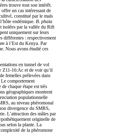
es trouve tout son intérêt.
a
offre un cas intéressant de
ltivé, constitué par le maïs
à l’hôte endémique.
B. phaia
t isolées par la vallée du Rift
pent uniquement sur leurs
s différentes : respectivement
um
à l’Est du Kenya. Par
e. Nous avons étudié ces
entations en tunnel de vol
 Z11-16:Ac et de voir qu’il
de femelles prélevées dans
t. Le comportement
e de chaque étape est très
ations géographiques montrent
érenciation populationnelle
u SMRS, au niveau phéromonal
la non divergence du SMRS,
ie. L’attraction des mâles par
ypothétiquement originelle de
pas selon la plante. La
a complexité de la phéromone