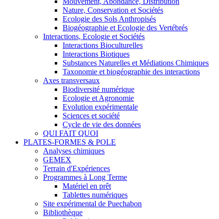
Mouvement, Abondance, Distribution
Nature, Conservation et Sociétés
Ecologie des Sols Anthropisés
Biogéographie et Ecologie des Vertébrés
Interactions, Ecologie et Sociétés
Interactions Bioculturelles
Interactions Biotiques
Substances Naturelles et Médiations Chimiques
Taxonomie et biogéographie des interactions
Axes transversaux
Biodiversité numérique
Ecologie et Agronomie
Evolution expérimentale
Sciences et société
Cycle de vie des données
QUI FAIT QUOI
PLATES-FORMES & POLE
Analyses chimiques
GEMEX
Terrain d'Expériences
Programmes à Long Terme
Matériel en prêt
Tablettes numériques
Site expérimental de Puechabon
Bibliothèque