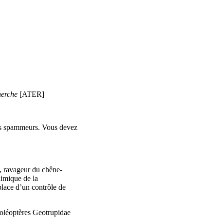
herche
[ATER]
ots spammeurs. Vous devez
, ravageur du chêne-
imique de la
place d’un contrôle de
coléoptères Geotrupidae