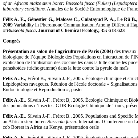
of an African maize stem borer: Busseola fusca (Fuller) (Lepidopter
laboratory conditions.
Annales de la Société Entomologique de Fran
Félix A.-E., Génestier G., Malosse C., Calatayud P.-A., Le Rü B., S
2009
Variability in Pheromone Communication Among Different Hap
of
Busseola fusca
. Journal of Chemical Ecology, 35: 618-623
Congrès
Présentation au salon de l’agriculture de Paris (2004)
des travaux 
biologique de l’équipe Biologie des Populations en Interaction de l’
explication de l’utilisation des coccinelles dans la lutte contre les pucer
parasitoïdes (trichogramme) dans la lutte contre la pyrale du maïs
Félix A.-E.
, Frérot B., Silvain J.-F., 2005. Écologie chimique et struc
Lépidoptères ravageurs. Réunion de l'école doctorale « Signalisation
Endocrinologie et Reproduction », poster
Félix A.-E.
, Silvain J.-F., Frérot B., 2005. Écologie Chimique et Biol
des populations d’insectes. GDR Écologie Chimique de Tours, présent
Félix A.-E.
, Silvain J.-F., Frérot B., 2005. Populations and Specific
an African stem borer:
Busseola fusca
. International Conference on 
cob Borers in Africa au Kenya, présentation orale
Félix A.-E.
, Frérot B., Silvain J.-F., 2005. Écologie chimique et struc