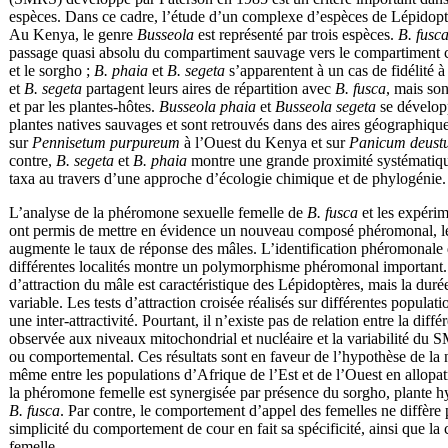
espèces. Dans ce cadre, l’étude d’un complexe d’espèces de Lépidoptèr
Au Kenya, le genre
Busseola
est représenté par trois espèces.
B. fusc
passage quasi absolu du compartiment sauvage vers le compartiment cu
et le sorgho ;
B. phaia
et
B. segeta
s’apparentent à un cas de fidélité 
et
B. segeta
partagent leurs aires de répartition avec
B. fusca
, mais son
et par les plantes-hôtes.
Busseola
phaia
et
Busseola
segeta
se dévelop
plantes natives sauvages et sont retrouvés dans des aires géographique
sur
Pennisetum purpureum
à l’Ouest du Kenya et sur
Panicum deust
contre,
B. segeta
et
B. phaia
montre une grande proximité systématiqu
taxa au travers d’une approche d’écologie chimique et de phylogénie.
L’analyse de la phéromone sexuelle femelle de
B. fusca
et les expérim
ont permis de mettre en évidence un nouveau composé phéromonal, le
augmente le taux de réponse des mâles. L’identification phéromonale 
différentes localités montre un polymorphisme phéromonal importan
d’attraction du mâle est caractéristique des Lépidoptères, mais la duré
variable. Les tests d’attraction croisée réalisés sur différentes popul
une inter-attractivité. Pourtant, il n’existe pas de relation entre la diff
observée aux niveaux mitochondrial et nucléaire et la variabilité d
ou comportemental. Ces résultats sont en faveur de l’hypothèse de 
même entre les populations d’Afrique de l’Est et de l’Ouest en allopatr
la phéromone femelle est synergisée par présence du sorgho, plante h
B. fusca
. Par contre, le comportement d’appel des femelles ne diffère 
simplicité du comportement de cour en fait sa spécificité, ainsi que l
femelle.