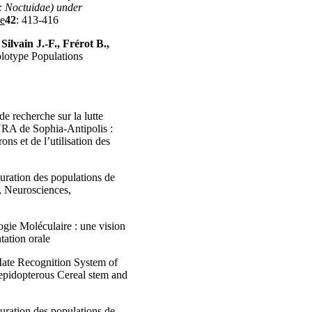
a: Noctuidae) under
ce
42
: 413-416
ilvain J.-F., Frérot B.,
lotype Populations
de recherche sur la lutte
INRA de Sophia-Antipolis :
ons et de l’utilisation des
turation des populations de
s, Neurosciences,
ogie Moléculaire : une vision
ation orale
 Mate Recognition System of
Lepidopterous Cereal stem and
turation des populations de