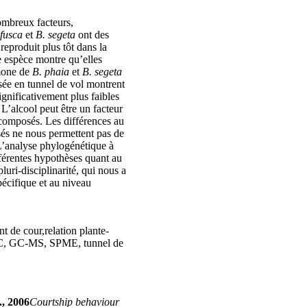
ombreux facteurs,
 fusca
et
B. segeta
ont des
 reproduit plus tôt dans la
 espèce montre qu’elles
omone de
B. phaia
et
B. segeta
isée en tunnel de vol montrent
ignificativement plus faibles
. L’alcool peut être un facteur
s composés. Les différences au
sés ne nous permettent pas de
L’analyse phylogénétique à
fférentes hypothèses quant au
 pluri-disciplinarité, qui nous a
pécifique et au niveau
 de cour,relation plante-
 GC, GC-MS, SPME, tunnel de
., 2006
Courtship behaviour