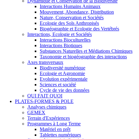
Dynamique et Conservation de la Biodiversité
Interactions Humains Animaux
Mouvement, Abondance, Distribution
Nature, Conservation et Sociétés
Ecologie des Sols Anthropisés
Biogéographie et Ecologie des Vertébrés
Interactions, Ecologie et Sociétés
Interactions Bioculturelles
Interactions Biotiques
Substances Naturelles et Médiations Chimiques
Taxonomie et biogéographie des interactions
Axes transversaux
Biodiversité numérique
Ecologie et Agronomie
Evolution expérimentale
Sciences et société
Cycle de vie des données
QUI FAIT QUOI
PLATES-FORMES & POLE
Analyses chimiques
GEMEX
Terrain d'Expériences
Programmes à Long Terme
Matériel en prêt
Tablettes numériques