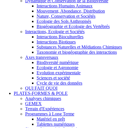
Dynamique et Conservation de la Biodiversité
Interactions Humains Animaux
Mouvement, Abondance, Distribution
Nature, Conservation et Sociétés
Ecologie des Sols Anthropisés
Biogéographie et Ecologie des Vertébrés
Interactions, Ecologie et Sociétés
Interactions Bioculturelles
Interactions Biotiques
Substances Naturelles et Médiations Chimiques
Taxonomie et biogéographie des interactions
Axes transversaux
Biodiversité numérique
Ecologie et Agronomie
Evolution expérimentale
Sciences et société
Cycle de vie des données
QUI FAIT QUOI
PLATES-FORMES & POLE
Analyses chimiques
GEMEX
Terrain d'Expériences
Programmes à Long Terme
Matériel en prêt
Tablettes numériques