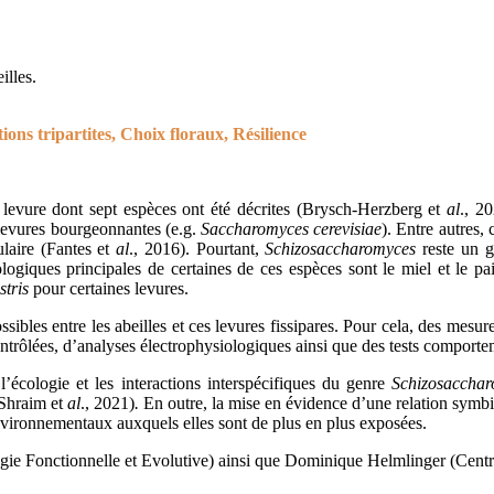
illes.
ions tripartites, Choix floraux, Résilience
 levure dont sept espèces ont été décrites (Brysch‐Herzberg et
al
., 2
 levures bourgeonnantes (e.g.
Saccharomyces cerevisiae
). Entre autres, 
ulaire (Fantes et
al
., 2016). Pourtant,
Schizosaccharomyces
reste un ge
giques principales de certaines de ces espèces sont le miel et le pai
stris
pour certaines levures.
ossibles entre les abeilles et ces levures fissipares. Pour cela, des me
 contrôlées, d’analyses électrophysiologiques ainsi que des tests comport
’écologie et les interactions interspécifiques du genre
Schizosacchar
(Shraim et
al
., 2021)
.
En outre, la mise en évidence d’une relation symbio
 environnementaux auxquels elles sont de plus en plus exposées.
ie Fonctionnelle et Evolutive) ainsi que Dominique Helmlinger (Centre