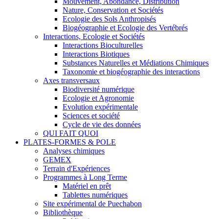
Mouvement, Abondance, Distribution
Nature, Conservation et Sociétés
Ecologie des Sols Anthropisés
Biogéographie et Ecologie des Vertébrés
Interactions, Ecologie et Sociétés
Interactions Bioculturelles
Interactions Biotiques
Substances Naturelles et Médiations Chimiques
Taxonomie et biogéographie des interactions
Axes transversaux
Biodiversité numérique
Ecologie et Agronomie
Evolution expérimentale
Sciences et société
Cycle de vie des données
QUI FAIT QUOI
PLATES-FORMES & POLE
Analyses chimiques
GEMEX
Terrain d'Expériences
Programmes à Long Terme
Matériel en prêt
Tablettes numériques
Site expérimental de Puechabon
Bibliothèque