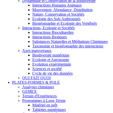
Dynamique et Conservation de la Biodiversité
Interactions Humains Animaux
Mouvement, Abondance, Distribution
Nature, Conservation et Sociétés
Ecologie des Sols Anthropisés
Biogéographie et Ecologie des Vertébrés
Interactions, Ecologie et Sociétés
Interactions Bioculturelles
Interactions Biotiques
Substances Naturelles et Médiations Chimiques
Taxonomie et biogéographie des interactions
Axes transversaux
Biodiversité numérique
Ecologie et Agronomie
Evolution expérimentale
Sciences et société
Cycle de vie des données
QUI FAIT QUOI
PLATES-FORMES & POLE
Analyses chimiques
GEMEX
Terrain d'Expériences
Programmes à Long Terme
Matériel en prêt
Tablettes numériques