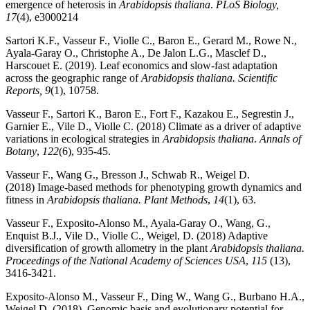
emergence of heterosis in
Arabidopsis thaliana
.
PLoS Biology,
17
(4), e3000214
Sartori K.F., Vasseur F., Violle C., Baron E., Gerard M., Rowe N.,
Ayala-Garay O., Christophe A., De Jalon L.G., Masclef D.,
Harscouet E. (2019). Leaf economics and slow-fast adaptation
across the geographic range of
Arabidopsis thaliana.
Scientific
Reports,
9
(1), 10758.
Vasseur F., Sartori K., Baron E., Fort F., Kazakou E., Segrestin J.,
Garnier E., Vile D., Violle C. (2018) Climate as a driver of adaptive
variations in ecological strategies in
Arabidopsis thaliana
.
Annals of
Botany
,
122
(6), 935-45.
Vasseur F., Wang G., Bresson J., Schwab R., Weigel D.
(2018) Image-based methods for phenotyping growth dynamics and
fitness in
Arabidopsis thaliana. Plant Methods
,
14
(1), 63.
Vasseur F., Exposito-Alonso M., Ayala-Garay O., Wang, G.,
Enquist B.J., Vile D., Violle C., Weigel, D. (2018) Adaptive
diversification of growth allometry in the plant
Arabidopsis thaliana.
Proceedings of the National Academy of Sciences USA
,
115
(13),
3416-3421.
Exposito-Alonso M., Vasseur F., Ding W., Wang G., Burbano H.A.,
Weigel D. (2018). Genomic basis and evolutionary potential for