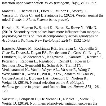
infection upon water deficit.
PLoS pathogens
,
16
(5), e1008557.
Mahaut L., Cheptou PO., Fried G., Munoz F., Storkey J.,
Vasseur F., Violle C., and Bretagnolle F.. (2020). Weeds, against the
rules?
Trends in Plants Science
(sous presse).
Kazakou E., Vasseur F., Sartori K., Baron E., Rowe N., Vile D.
(2019). Secondary metabolites have more influence than morpho-
physiological traits on litter decomposability across genotypes of
Arabidopsis thaliana
.
New Phytologist,
224
(4), 1532-1543.
Exposito-Alonso M., Rodríguez RG., Barragán C., Capovilla G.,
Chae E., Devos J., Dogan ES., Friedemann C., Gross C., Lang P.,
Lundberg D., Middendorf V., Kageyama J., Karasov T., Kersten S.,
Petersen S., Rabbani L., Regalado J., Reinelt L., Rowan B.,
Seymour DK., Symeonidi E., Schwab R., Tran DTN.,
Venkataramani K., Van de Weyer AL., Vasseur F., Wang G.,
Wedegärtner R., Weiss F., Wu R., Xi W., Zaidem M., Zhu W.,
García-Arenal F., Burbano HA., Bossdorf O., Nielsen R.,
Weigel D. (2019). Natural selection on the
Arabidopsis
thaliana
genome in present and future climates.
Nature
,
573,
126–
129.
Vasseur F., Fouqueau L., De Vienne D., Nidelet T., Violle C.,
Weigel D. (2019). Non-linear phenotypic variation uncovers the