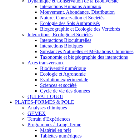
Dynamique et Conservation de la Biodiversité
Interactions Humains Animaux
Mouvement, Abondance, Distribution
Nature, Conservation et Sociétés
Ecologie des Sols Anthropisés
Biogéographie et Ecologie des Vertébrés
Interactions, Ecologie et Sociétés
Interactions Bioculturelles
Interactions Biotiques
Substances Naturelles et Médiations Chimiques
Taxonomie et biogéographie des interactions
Axes transversaux
Biodiversité numérique
Ecologie et Agronomie
Evolution expérimentale
Sciences et société
Cycle de vie des données
QUI FAIT QUOI
PLATES-FORMES & POLE
Analyses chimiques
GEMEX
Terrain d'Expériences
Programmes à Long Terme
Matériel en prêt
Tablettes numériques