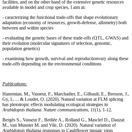
facilities, and on the other hand of the extensive genetic resources
available in model and crop species, I aim at:
- caracterizing the functional trade-offs that shape evolutionary
adaptation (economy of resources, growth-defense, allometry) both
between and within species
- evaluating the genetic bases of these trade-offs (QTL, GWAS) and
their evolution (molecular signatures of selection, genomic,
population genetics)
- examining how growth, survival and reproductionvary along these
trade-offs depending on the environmental conditions
Publications:
Hanemian, M., Vasseur, F., Marchadier, E., Gilbault, E., Bresson, J.,
Gy, I., ... & Loudet, O. (2020). Natural variation at FLM splicing
has pleiotropic effects modulating ecological strategies in
Arabidopsis thaliana
.
Nature communications
,
11
(1), 1-12.
Bergès S., Vasseur F., Bediée A., Rolland G., Masclef D., Dauzat
M., van Munster M. and Vile, D. (2020). Natural variation of
Arabidopsis thaliana
responses to Cauliflower mosaic virus