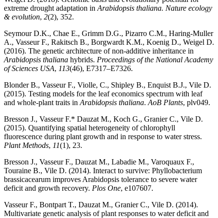
extreme drought adaptation in
Arabidopsis thaliana. Nature ecology
& evolution
,
2
(2), 352.
Seymour D.K., Chae E., Grimm D.G., Pizarro C.M., Haring-Muller
A., Vasseur F., Rakitsch B., Borgwardt K.M., Koenig D., Weigel D.
(2016). The genetic architecture of non-additive inheritance in
Arabidopsis thaliana
hybrids.
Proceedings of the National Academy
of Sciences USA
,
113
(46), E7317–E7326.
Blonder B., Vasseur F., Violle, C., Shipley B., Enquist B.J., Vile D.
(2015). Testing models for the leaf economics spectrum with leaf
and whole-plant traits in
Arabidopsis thaliana
.
AoB Plants
, plv049.
Bresson J., Vasseur F.* Dauzat M., Koch G., Granier C., Vile D.
(2015). Quantifying spatial heterogeneity of chlorophyll
fluorescence during plant growth and in response to water stress.
Plant Methods
,
11
(1), 23.
Bresson J., Vasseur F., Dauzat M., Labadie M., Varoquaux F.,
Touraine B., Vile D. (2014). Interact to survive: Phyllobacterium
brassicacearum improves Arabidopsis tolerance to severe water
deficit and growth recovery.
Plos One
, e107607.
Vasseur F., Bontpart T., Dauzat M., Granier C., Vile D. (2014).
Multivariate genetic analysis of plant responses to water deficit and