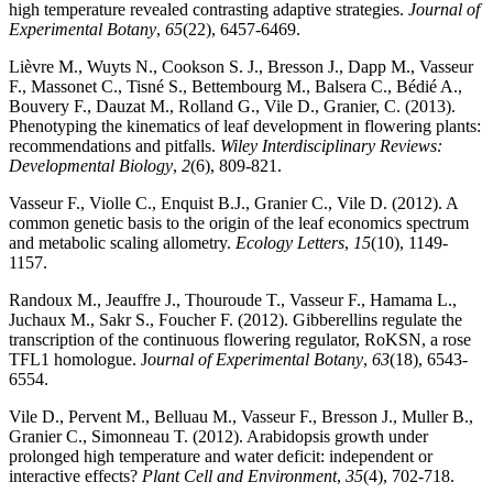
high temperature revealed contrasting adaptive strategies.
Journal of
Experimental Botany
,
65
(22), 6457-6469.
Lièvre M., Wuyts N., Cookson S. J., Bresson J., Dapp M., Vasseur
F., Massonet C., Tisné S., Bettembourg M., Balsera C., Bédié A.,
Bouvery F., Dauzat M., Rolland G., Vile D., Granier, C. (2013).
Phenotyping the kinematics of leaf development in flowering plants:
recommendations and pitfalls.
Wiley Interdisciplinary Reviews:
Developmental Biology
,
2
(6), 809-821.
Vasseur F., Violle C., Enquist B.J., Granier C., Vile D. (2012). A
common genetic basis to the origin of the leaf economics spectrum
and metabolic scaling allometry.
Ecology Letters
,
15
(10), 1149-
1157.
Randoux M., Jeauffre J., Thouroude T., Vasseur F., Hamama L.,
Juchaux M., Sakr S., Foucher F. (2012). Gibberellins regulate the
transcription of the continuous flowering regulator, RoKSN, a rose
TFL1 homologue. J
ournal of Experimental Botany
,
63
(18), 6543-
6554.
Vile D., Pervent M., Belluau M., Vasseur F., Bresson J., Muller B.,
Granier C., Simonneau T. (2012). Arabidopsis growth under
prolonged high temperature and water deficit: independent or
interactive effects?
Plant Cell and Environment
,
35
(4), 702-718.