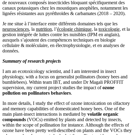
de nouveaux composés insecticides bloquant spécifiquement des
canaux potassiques chez les moustiques anophèles, notamment les
lignées résistantes aux pyréthroïdes & carbamates (2018 – 2020).
Je me situe à l’interface entre différents domaines tels que les
neurosciences
, la
nutrition
, l’
écologie chimique
, la
toxicologie
, et la
gestion intégrée de luttes contre les nuisibles (IPM en anglais),
auxquels s’ajoutent des compétences techniques en biologie
cellulaire & moléculaire, en électrophysiologie, et en analyses de
données.
Summary of research projects
I am an ecotoxicology scientist, and I am interested in insect
physiology, with a focus on generalist pollinators (honey bees and
bumblebees). Within team IBT, and under Dr Magali PROFFIT
supervision, my current project studies the impact of
ozone
pollution on pollinators behaviors
.
In more details, I study the effect of ozone intoxication on olfactory
and memory capabilities of domesticated honey bees. One of the
main plant-insect interactions is mediated by
volatile organic
compounds
(VOCs) emitted by plants and detected by insects,
within the scope of pollination for instance. Although the effects of
ozone have been pretty well-described on plants and the VOCs they