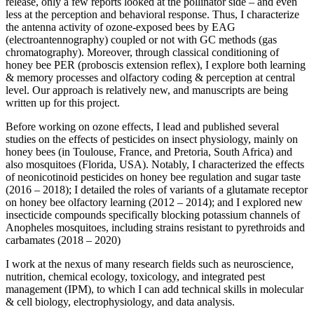
release, only a few reports looked at the pollinator side – and even
less at the perception and behavioral response. Thus, I characterize
the antenna activity of ozone-exposed bees by EAG
(electroantennography) coupled or not with GC methods (gas
chromatography). Moreover, through classical conditioning of
honey bee PER (proboscis extension reflex), I explore both learning
& memory processes and olfactory coding & perception at central
level. Our approach is relatively new, and manuscripts are being
written up for this project.
Before working on ozone effects, I lead and published several
studies on the effects of pesticides on insect physiology, mainly on
honey bees (in Toulouse, France, and Pretoria, South Africa) and
also mosquitoes (Florida, USA). Notably, I characterized the effects
of neonicotinoid pesticides on honey bee regulation and sugar taste
(2016 – 2018); I detailed the roles of variants of a glutamate receptor
on honey bee olfactory learning (2012 – 2014); and I explored new
insecticide compounds specifically blocking potassium channels of
Anopheles mosquitoes, including strains resistant to pyrethroids and
carbamates (2018 – 2020)
I work at the nexus of many research fields such as neuroscience,
nutrition, chemical ecology, toxicology, and integrated pest
management (IPM), to which I can add technical skills in molecular
& cell biology, electrophysiology, and data analysis.