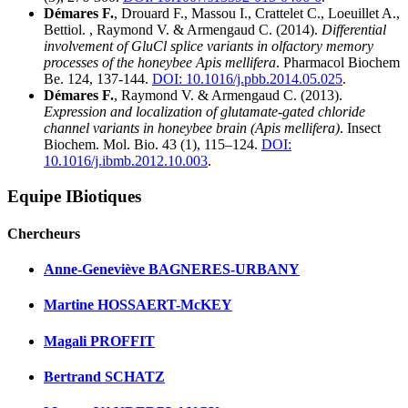
Démares F.
, Drouard F., Massou I., Crattelet C., Loeuillet A.,
Bettiol. , Raymond V. & Armengaud C. (2014).
Differential
involvement of GluCl splice variants in olfactory memory
processes of the honeybee Apis mellifera
. Pharmacol Biochem
Be. 124, 137-144.
DOI: 10.1016/j.pbb.2014.05.025
.
Démares F.
, Raymond V. & Armengaud C. (2013).
Expression and localization of glutamate-gated chloride
channel variants in honeybee brain (Apis mellifera)
. Insect
Biochem. Mol. Bio. 43 (1), 115–124.
DOI:
10.1016/j.ibmb.2012.10.003
.
Equipe IBiotiques
Chercheurs
Anne-Geneviève BAGNERES-URBANY
Martine HOSSAERT-McKEY
Magali PROFFIT
Bertrand SCHATZ