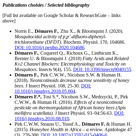
Publications choisies / Selected bibliography
[Full list available on Google Scholar & ResearchGate – links
above]
Norris E.,
Démares F.
, Zhu X., & Bloomquist J. (2020).
Mosquitocidal activity of p,p’-difluoro-diphenyl-
trichloroethane (DFDT)
. Biochem. Physiol. 170, 104686.
DOI: 10.1016/j.pestbp.2020.104686
.
Démares F.
, Coquerel Q., Richoux G., Linthicum K.,
Bernier U. & Bloomquist J. (2018)
Fatty Acids and Related
Kv2 Channel Blockers: Electrophysiology and Toxicity on
Mosquitoes
. Insects 9(4), 155.
DOI: 10.3390/insects9040155
.
Démares F.
, Pirk C.W.W., Nicolson S.W. & Human H.
(2018).
Neonicotinoids decrease sucrose sensitivity of honey
bees
. J Insect Physiol. 108, 25-30.
DOI:
10.1016/j.jinsphys.2018.05.004
.
Démares F.*,
Tosi S.*, Nicolson S.W., Medrzycki, P., Pirk
C.W.W., & Human H. (2016).
Effects of a neonicotinoid
pesticide on thermoregulation of African honey bees (Apis
mellifera scutellata)
. J Insect Physiol. 93–94:56-63.
DOI:
1016/j.jinsphys.2016.08.010
.
Pirk C.W.W, Strauss U., Yusuf A.,
Démares F.
& Human H.
(2015).
Honeybee Health in Africa – a review
. Apidologie 47
(3), 276-300.
DOI: 10.1007/s13592-015-0406-6
.