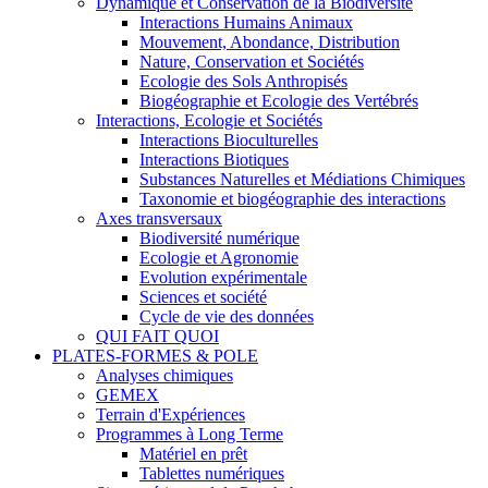
Dynamique et Conservation de la Biodiversité
Interactions Humains Animaux
Mouvement, Abondance, Distribution
Nature, Conservation et Sociétés
Ecologie des Sols Anthropisés
Biogéographie et Ecologie des Vertébrés
Interactions, Ecologie et Sociétés
Interactions Bioculturelles
Interactions Biotiques
Substances Naturelles et Médiations Chimiques
Taxonomie et biogéographie des interactions
Axes transversaux
Biodiversité numérique
Ecologie et Agronomie
Evolution expérimentale
Sciences et société
Cycle de vie des données
QUI FAIT QUOI
PLATES-FORMES & POLE
Analyses chimiques
GEMEX
Terrain d'Expériences
Programmes à Long Terme
Matériel en prêt
Tablettes numériques