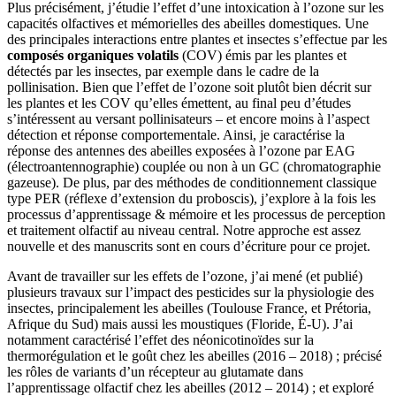
Plus précisément, j’étudie l’effet d’une intoxication à l’ozone sur les
capacités olfactives et mémorielles des abeilles domestiques. Une
des principales interactions entre plantes et insectes s’effectue par les
composés organiques volatils
(COV) émis par les plantes et
détectés par les insectes, par exemple dans le cadre de la
pollinisation. Bien que l’effet de l’ozone soit plutôt bien décrit sur
les plantes et les COV qu’elles émettent, au final peu d’études
s’intéressent au versant pollinisateurs – et encore moins à l’aspect
détection et réponse comportementale. Ainsi, je caractérise la
réponse des antennes des abeilles exposées à l’ozone par EAG
(électroantennographie) couplée ou non à un GC (chromatographie
gazeuse). De plus, par des méthodes de conditionnement classique
type PER (réflexe d’extension du proboscis), j’explore à la fois les
processus d’apprentissage & mémoire et les processus de perception
et traitement olfactif au niveau central. Notre approche est assez
nouvelle et des manuscrits sont en cours d’écriture pour ce projet.
Avant de travailler sur les effets de l’ozone, j’ai mené (et publié)
plusieurs travaux sur l’impact des pesticides sur la physiologie des
insectes, principalement les abeilles (Toulouse France, et Prétoria,
Afrique du Sud) mais aussi les moustiques (Floride, É-U). J’ai
notamment caractérisé l’effet des néonicotinoïdes sur la
thermorégulation et le goût chez les abeilles (2016 – 2018) ; précisé
les rôles de variants d’un récepteur au glutamate dans
l’apprentissage olfactif chez les abeilles (2012 – 2014) ; et exploré