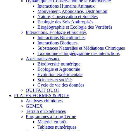
Dynamique et Conservation de la Biodiversité
Interactions Humains Animaux
Mouvement, Abondance, Distribution
Nature, Conservation et Sociétés
Ecologie des Sols Anthropisés
Biogéographie et Ecologie des Vertébrés
Interactions, Ecologie et Sociétés
Interactions Bioculturelles
Interactions Biotiques
Substances Naturelles et Médiations Chimiques
Taxonomie et biogéographie des interactions
Axes transversaux
Biodiversité numérique
Ecologie et Agronomie
Evolution expérimentale
Sciences et société
Cycle de vie des données
QUI FAIT QUOI
PLATES-FORMES & POLE
Analyses chimiques
GEMEX
Terrain d'Expériences
Programmes à Long Terme
Matériel en prêt
Tablettes numériques