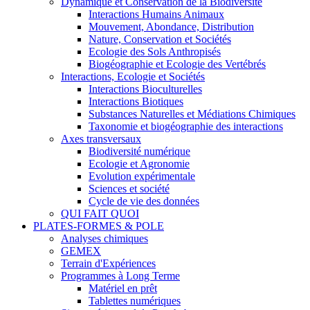
Dynamique et Conservation de la Biodiversité
Interactions Humains Animaux
Mouvement, Abondance, Distribution
Nature, Conservation et Sociétés
Ecologie des Sols Anthropisés
Biogéographie et Ecologie des Vertébrés
Interactions, Ecologie et Sociétés
Interactions Bioculturelles
Interactions Biotiques
Substances Naturelles et Médiations Chimiques
Taxonomie et biogéographie des interactions
Axes transversaux
Biodiversité numérique
Ecologie et Agronomie
Evolution expérimentale
Sciences et société
Cycle de vie des données
QUI FAIT QUOI
PLATES-FORMES & POLE
Analyses chimiques
GEMEX
Terrain d'Expériences
Programmes à Long Terme
Matériel en prêt
Tablettes numériques