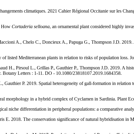
changements climatiques. 2021 Cahier Régional Occitanie sur les Cha
0. How
Cortaderia selloana
, an ornamental plant considered highly invas
 Maccioni A., Chelo C., Doncieux A., Papuga G., Thompson J.D. 2019. As
f listed Mediterranean plants in relation to risks of population loss. 
d H., Pirsoul L., Grillas P., Gauthier P., Thompson J.D. 2019. A histor
gy. Botany Letters : 1-11. DO - 10.1080/23818107.2019.1684358.
Gauthier P. 2019. Spatial heterogeneity of gall-formation in relation 
loral morphology in a hybrid complex of Cyclamen in Sardinia. Plant Ec
cal niche differentiation in peripheral populations: a comparative anal
s E. 2018. The conservation significance of natural hybridisation in M