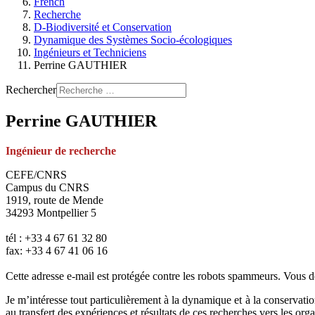
French
Recherche
D-Biodiversité et Conservation
Dynamique des Systèmes Socio-écologiques
Ingénieurs et Techniciens
Perrine GAUTHIER
Rechercher
Perrine GAUTHIER
Ingénieur de recherche
CEFE/CNRS
Campus du CNRS
1919, route de Mende
34293 Montpellier 5
tél : +33 4 67 61 32 80
fax: +33 4 67 41 06 16
Cette adresse e-mail est protégée contre les robots spammeurs. Vous dev
Je m’intéresse tout particulièrement à la dynamique et à la conservati
au transfert des expériences et résultats de ces recherches vers les or