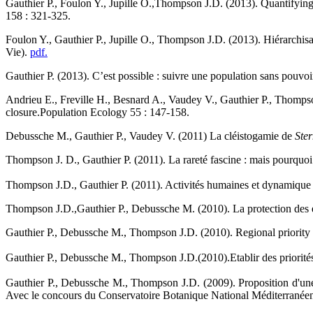
Gauthier P., Foulon Y., Jupille O.,Thompson J.D. (2013). Quantifying 
158 : 321-325.
Foulon Y., Gauthier P., Jupille O., Thompson J.D. (2013). Hiérarchisat
Vie).
pdf.
Gauthier P. (2013). C’est possible : suivre une population sans pouvoir 
Andrieu E., Freville H., Besnard A., Vaudey V., Gauthier P., Thomps
closure.Population Ecology 55 : 147-158.
Debussche M., Gauthier P., Vaudey V. (2011) La cléistogamie de
Ster
Thompson J. D., Gauthier P. (2011). La rareté fascine : mais pourquoi 
Thompson J.D., Gauthier P. (2011). Activités humaines et dynamique
Thompson J.D.,Gauthier P., Debussche M. (2010). La protection des espè
Gauthier P., Debussche M., Thompson J.D. (2010). Regional priority s
Gauthier P., Debussche M., Thompson J.D.(2010).Etablir des priorités 
Gauthier P., Debussche M., Thompson J.D. (2009). Proposition d'une m
Avec le concours du Conservatoire Botanique National Méditerranée