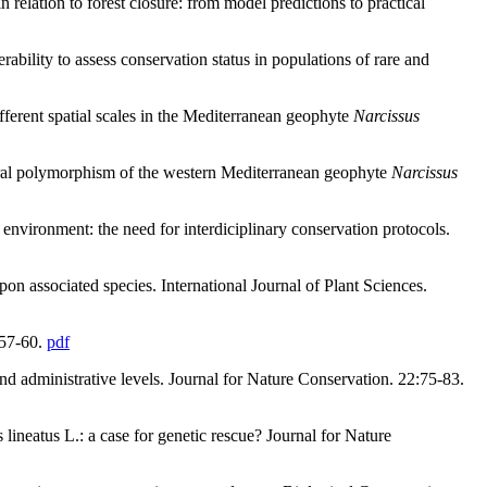
n relation to forest closure: from model predictions to practical
ility to assess conservation status in populations of rare and
ferent spatial scales in the Mediterranean geophyte
Narcissus
loral polymorphism of the western Mediterranean geophyte
Narcissus
nvironment: the need for interdiciplinary conservation protocols.
n associated species. International Journal of Plant Sciences.
 57-60.
pdf
nd administrative levels. Journal for Nature Conservation. 22:75-83.
ineatus L.: a case for genetic rescue? Journal for Nature