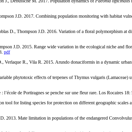
son J., Debussche M. 2017. Population dynamics of
Paeonia officinalis
i
pson J.D. 2017. Combining population monitoring with habitat vulnerab
blas D., Thompson J.D. 2016. Variation of a floral polymorphism at dif
hompson J.D. 2015. Range wide variation in the ecological niche and f
8.
pdf
, Verlaque R., Vila R. 2015. Arundo donaciformis in a dynamic urban e
iable phytotoxic effects of terpenes of Thymus vulgaris (Lamaceae) upo
: l’école de Portiragnes se penche sur une fleur rare. Los Rocaires 18:
tool for listing species for protection on different geographic scales a
. 2013. Mate limitation in populations of the endangered Convolvulus l