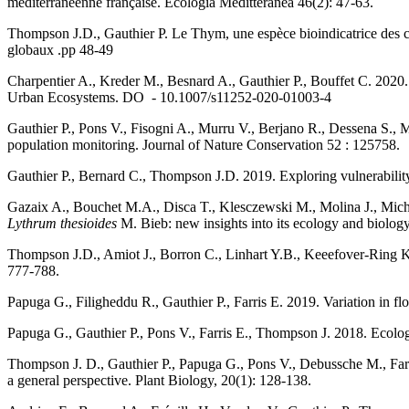
méditerranéenne française. Ecologia Meditteranea 46(2): 47-63.
Thompson J.D., Gauthier P. Le Thym, une espèce bioindicatrice des 
globaux .pp 48-49
Charpentier A., Kreder M., Besnard A., Gauthier P., Bouffet C. 202
Urban Ecosystems. DO - 10.1007/s11252-020-01003-4
Gauthier P., Pons V., Fisogni A., Murru V., Berjano R., Dessena S.,
population monitoring. Journal of Nature Conservation 52 : 125758.
Gauthier P., Bernard C., Thompson J.D. 2019. Exploring vulnerability o
Gazaix A., Bouchet M.A., Disca T., Klesczewski M., Molina J., Michau
Lythrum thesioides
M. Bieb: new insights into its ecology and biolo
Thompson J.D., Amiot J., Borron C., Linhart Y.B., Keeefover-Ring K., 
777-788.
Papuga G., Filigheddu R., Gauthier P., Farris E. 2019. Variation in f
Papuga G., Gauthier P., Pons V., Farris E., Thompson J. 2018. Ecologi
Thompson J. D., Gauthier P., Papuga G., Pons V., Debussche M., Farri
a general perspective. Plant Biology, 20(1): 128-138.