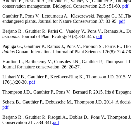
Andrieu E., Besnard A., Fréville H., Vaudey V., Gauthier P., Thomp
conservation management. Biological Conservation 215 : 51-60.
pdf
Gauthier P., Pons V., Letourneau A., Klesczewski, Papuga G., M.,Thom
endangered plants. Journal for Nature Conservation 37: 83-95.
pdf
Berjano R., Gauthier P., Parisi C., Vaudey V., Pons V., Renaux A., Do
assoanus
. Journal of Plant Ecology 9 (3):333-345.
pdf
Papuga G., Gauthier P., Ramos J., Pons V., Pironon S., Farris E., T
dubius
Gouan. International Journal of Plant Sciences 176(8): 724-73
Hardion L., Barthelemy V., Consales J.N., Gauthier P., Thompson J.D.
Journal for nature conservation. 26: 20-27.
Linhart Y.B., Gauthier P., Keefover-Ring K., Thompson J.D. 2015. Var
176(1):20-30.
pdf
Thompson J.D., Gauthier P., Pons V., Bernard P. 2015. Iris d’Espagne 
Schatz B., Gauthier P., Debussche M., Thompson J.D. 2014. A decision 
pdf
Berjano R., Gauthier P., Fisogni A., Doblas D., Pons V., Thompson J.D
Conservation 21 : 334-341.
pdf