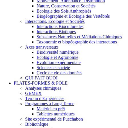
Mouvement, Abondance, Distribution
Nature, Conservation et Sociétés
Ecologie des Sols Anthropisés
Biogéographie et Ecologie des Vertébrés
Interactions, Ecologie et Sociétés
Interactions Bioculturelles
Interactions Biotiques
Substances Naturelles et Médiations Chimiques
Taxonomie et biogéographie des interactions
Axes transversaux
Biodiversité numérique
Ecologie et Agronomie
Evolution expérimentale
Sciences et société
Cycle de vie des données
QUI FAIT QUOI
PLATES-FORMES & POLE
Analyses chimiques
GEMEX
Terrain d'Expériences
Programmes à Long Terme
Matériel en prêt
Tablettes numériques
Site expérimental de Puechabon
Bibliothèque