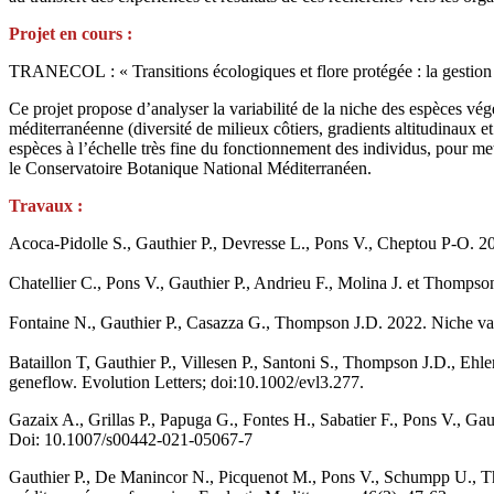
Projet en cours :
TRANECOL : « Transitions écologiques et flore protégée : la gestion
Ce projet propose d’analyser la variabilité de la niche des espèces vé
méditerranéenne (diversité de milieux côtiers, gradients altitudinaux et
espèces à l’échelle très fine du fonctionnement des individus, pour mett
le Conservatoire Botanique National Méditerranéen.
Travaux :
Acoca-Pidolle S., Gauthier P., Devresse L., Pons V., Cheptou P-O. 20
Chatellier C., Pons V., Gauthier P., Andrieu F., Molina J. et Thomps
Fontaine N., Gauthier P., Casazza G., Thompson J.D. 2022. Niche var
Bataillon T, Gauthier P., Villesen P., Santoni S., Thompson J.D., E
geneflow. Evolution Letters; doi:10.1002/evl3.277.
Gazaix A., Grillas P., Papuga G., Fontes H., Sabatier F., Pons V., G
Doi: 10.1007/s00442-021-05067-7
Gauthier P., De Manincor N., Picquenot M., Pons V., Schumpp U., Thom