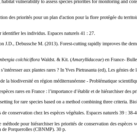
habitat vulnerability to assess species priorities for monitoring and c
ion des priorités pour un plan d'action pour la flore protégée du territo
identifier les individus. Espaces naturels 41 : 27.
on J.D., Debussche M. (2013). Forest-cutting rapidly improves the dem
nbergia colchiciflora
Waldst. & Kit. (
Amaryllidaceae
) en France- Bulle
s’intéresser aux plantes rares ? In Yves Pietrasanta (ed), Les génies de
 de la biodiversité en région méditerranéenne - Problématique scienti
ces rares en France : l’importance d’établir et de hiérarchiser des pri
etting for rare species based on a method combining three criteria. Bi
de conservation chez les espèces végétales. Espaces naturels 39 : 38-4
éthode pour hiérarchiser les priorités de conservation des espèces végé
n de Porquerolles (CBNMP). 30 p.