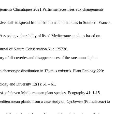
ngements Climatiques 2021 Partie menaces liées aux changements
ive, fails to spread from urban to natural habitats in Southern France.
sessing vulnerability of listed Mediterranean plants based on
Journal of Nature Conservation 51 : 125736.
y of discoveries and disappearances of the rare annual plant
to chemotype distribution in
Thymus vulgaris
. Plant Ecology 220:
ology and Diversity 12(1): 51 – 61.
ysis of eleven Mediterranean plant species. Ecography 41: 1-15.
editerranean plants: from a case study on
Cyclamen
(Primulaceae) to