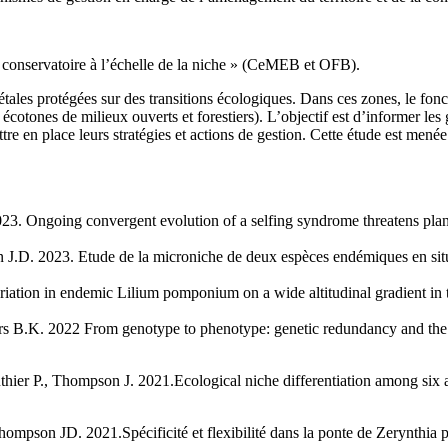
 conservatoire à l’échelle de la niche » (CeMEB et OFB).
gétales protégées sur des transitions écologiques. Dans ces zones, le fon
 écotones de milieux ouverts et forestiers). L’objectif est d’informer les
re en place leurs stratégies et actions de gestion. Cette étude est menée
23. Ongoing convergent evolution of a selfing syndrome threatens plant
on J.D. 2023. Etude de la microniche de deux espèces endémiques en situ
iation in endemic Lilium pomponium on a wide altitudinal gradient in 
hlers B.K. 2022 From genotype to phenotype: genetic redundancy and the
authier P., Thompson J. 2021.Ecological niche differentiation among si
pson JD. 2021.Spécificité et flexibilité dans la ponte de Zerynthia po