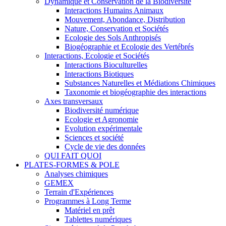
Dynamique et Conservation de la Biodiversité
Interactions Humains Animaux
Mouvement, Abondance, Distribution
Nature, Conservation et Sociétés
Ecologie des Sols Anthropisés
Biogéographie et Ecologie des Vertébrés
Interactions, Ecologie et Sociétés
Interactions Bioculturelles
Interactions Biotiques
Substances Naturelles et Médiations Chimiques
Taxonomie et biogéographie des interactions
Axes transversaux
Biodiversité numérique
Ecologie et Agronomie
Evolution expérimentale
Sciences et société
Cycle de vie des données
QUI FAIT QUOI
PLATES-FORMES & POLE
Analyses chimiques
GEMEX
Terrain d'Expériences
Programmes à Long Terme
Matériel en prêt
Tablettes numériques