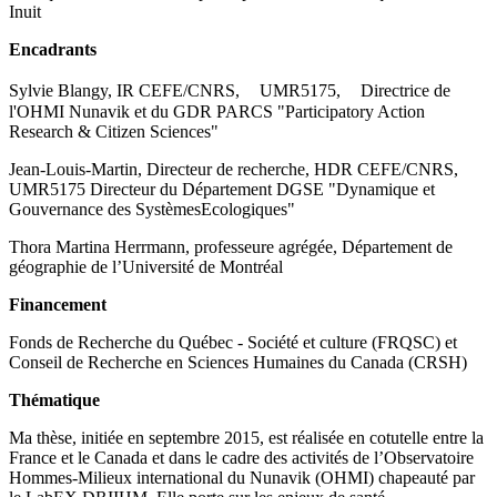
Inuit
Encadrants
Sylvie Blangy,
IR
CEFE/CNRS,
UMR
5175,
Directrice de
l'OHMI Nunavik et
du
GDR
PARCS
"Participatory
Action
Research
&
Citizen
Sciences"
Jean-Louis-Martin,
Directeur
de
recherche,
HDR CEFE/CNRS,
UMR
5175 Directeur
du
Département
DGSE "Dynamique
et
Gouvernance
des
Systèmes
Ecologiques"
Thora Martina Herrmann, professeure agrégée, Département de
géographie de l’Université de Montréal
Financement
Fonds de Recherche du Québec - Société et culture (FRQSC) et
Conseil de Recherche en Sciences Humaines du Canada (CRSH)
Thématique
Ma thèse, initiée en septembre 2015, est réalisée en cotutelle entre la
France et le Canada et dans le cadre des activités de l’Observatoire
Hommes-Milieux international du Nunavik (OHMI) chapeauté par