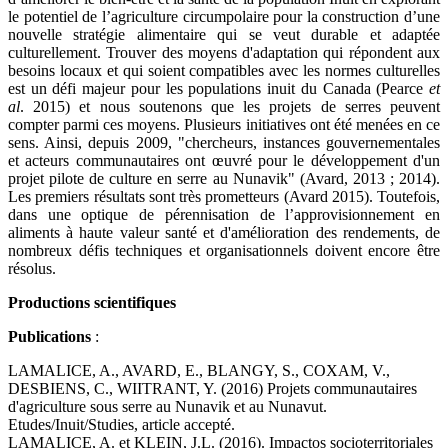
le potentiel de l’agriculture circumpolaire pour la construction d’une
nouvelle stratégie alimentaire qui se veut durable et adaptée
culturellement.
Trouver des moyens
d'adaptation
qui répondent aux
besoins
locaux et
qui soient compatibles avec les normes culturelles
est un
défi majeur pour les
populations
inuit du Canada
(Pearce
et
al
. 2015) et nous soutenons que les projets de serres peuvent
compter parmi ces moyens. Plusieurs initiatives ont été menées en ce
sens. Ainsi, depuis 2009, "chercheurs, instances gouvernementales
et acteurs communautaires ont œuvré pour le développement d'un
projet pilote de culture en serre au Nunavik" (Avard, 2013 ; 2014).
Les premiers résultats sont très prometteurs (Avard 2015). Toutefois,
dans une optique de pérennisation de l’approvisionnement en
aliments à haute valeur santé et d'amélioration des rendements, de
nombreux défis techniques et organisationnels doivent encore être
résolus.
Productions scientifiques
Publications
:
LAMALICE, A., AVARD, E., BLANGY, S., COXAM, V.,
DESBIENS, C., WIITRANT, Y. (2016) Projets communautaires
d'agriculture sous serre au Nunavik et au Nunavut.
Etudes/Inuit/Studies, article accepté.
LAMALICE, A. et KLEIN, J.L. (2016). Impactos socioterritoriales