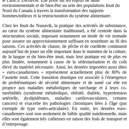
le LabEX DRIIHM. Elle porte sur les enjeux de santé
environnementale et de bien-être au sein des populations Inuit du
Nord du Canada à travers la transformation des rapports
hommes/milieux et la restructuration du système alimentaire.
Chez les Inuit du Nunavik, la pratique des activités de subsistance,
au cœur du système alimentaire traditionnel, a été centrale dans la
structuration sociale, imposant notamment un mode de vie nomade
pour assurer un approvisionnement suffisant en nourriture au fil des
saisons. Ces activités de chasse, de pêche et de cueillette continuent
aujourd’hui de jouer un rôle important dans le maintien de la culture,
de la langue et du bien-être inuit, mais leur pratique est de plus en
plus limitée, notamment à cause de la sédentarisation et du coût
élevé du matériel nécessaire. Ainsi, les denrées importées aussi dites
« euro-canadiennes » représentent actuellement plus de 80% de
l’assiette inuit.
Cette transition drastique est associée à
l'émergence
de problématiques de sécurité alimentaire
et de santé car elle est
propice aux maladies métaboliques de surcharge et à leurs co-
morbidités (syndrome métabolique, obésité, diabète, hypertension
artérielle, dyslipidémies, maladies cardiovasculaires, certains
cancers) et exacerbe les pathologies chroniques liées à l'âge (par
exemple de type ostéo-articulaire). En outre,
les denrées euro-
canadiennes sont non seulement de faible qualité nutritionnelle, mais
elles sont également très coûteuses en raison des frais de transport et
d’entreposage.