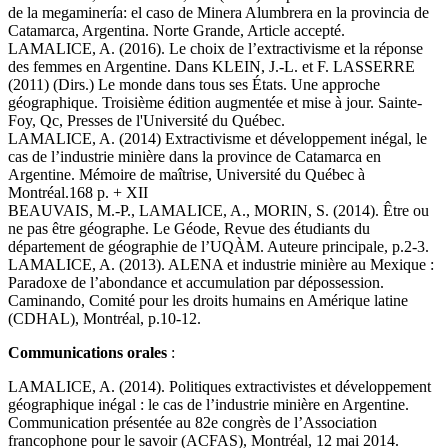
de la megaminería: el caso de Minera Alumbrera en la provincia de
Catamarca, Argentina. Norte Grande, Article accepté.
LAMALICE, A. (2016). Le choix de l’extractivisme et la réponse
des femmes en Argentine. Dans KLEIN, J.-L. et F. LASSERRE
(2011) (Dirs.) Le monde dans tous ses États. Une approche
géographique. Troisième édition augmentée et mise à jour. Sainte-
Foy, Qc, Presses de l'Université du Québec.
LAMALICE, A. (2014) Extractivisme et développement inégal, le
cas de l’industrie minière dans la province de Catamarca en
Argentine. Mémoire de maîtrise, Université du Québec à
Montréal.168 p. + XII
BEAUVAIS, M.-P., LAMALICE, A., MORIN, S. (2014). Être ou
ne pas être géographe. Le Géode, Revue des étudiants du
département de géographie de l’UQÀM. Auteure principale, p.2-3.
LAMALICE, A. (2013). ALENA et industrie minière au Mexique :
Paradoxe de l’abondance et accumulation par dépossession.
Caminando, Comité pour les droits humains en Amérique latine
(CDHAL), Montréal, p.10-12.
Communications orales
:
LAMALICE, A. (2014). Politiques extractivistes et développement
géographique inégal : le cas de l’industrie minière en Argentine.
Communication présentée au 82e congrès de l’Association
francophone pour le savoir (ACFAS), Montréal, 12 mai 2014.