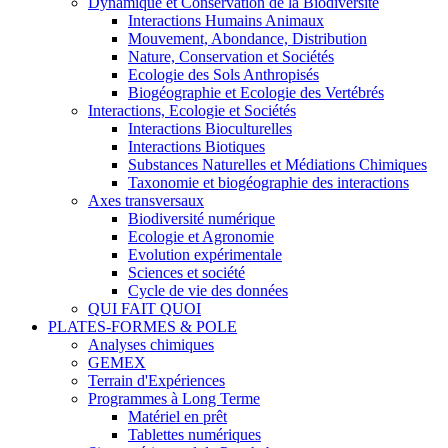
Dynamique et Conservation de la Biodiversité
Interactions Humains Animaux
Mouvement, Abondance, Distribution
Nature, Conservation et Sociétés
Ecologie des Sols Anthropisés
Biogéographie et Ecologie des Vertébrés
Interactions, Ecologie et Sociétés
Interactions Bioculturelles
Interactions Biotiques
Substances Naturelles et Médiations Chimiques
Taxonomie et biogéographie des interactions
Axes transversaux
Biodiversité numérique
Ecologie et Agronomie
Evolution expérimentale
Sciences et société
Cycle de vie des données
QUI FAIT QUOI
PLATES-FORMES & POLE
Analyses chimiques
GEMEX
Terrain d'Expériences
Programmes à Long Terme
Matériel en prêt
Tablettes numériques