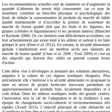
Les recommandations actuelles sont de maintenir ou d’augmenter la
quantité d’aliments du terroir déjà consommée, car ce type de
nourriture contribue au bien-être physique et psychologique des
Inuit, de réduire la consommation de produits du marché de faible
qualité nutritionnelle et d’accroître la portion de nourriture du
marché de bonne qualité (tels que les fruits et les légumes, les
graines (céréales et légumineuses) et les produits laitiers) (Blanchet
et Rochette 2008). Or, ces derniers sont difficilement accessibles, car
leur acheminement par avion tend à les abîmer et surtout à en faire
grimper le prix
(Huet
et al
. 2012)
. En somme, la sécurité alimentaire
globale s’améliorerait avec un meilleur accès aux aliments du
marché de bonne qualité (Chan
et al
. 2006 ; Ford 2009) et c'est un
des objectifs qui doivent être ciblés en priorité comme levier
d'action.
Cette thèse vise à développer et instaurer des solutions alternatives,
adaptées à la culture de ces régions nordiques éloignées. Plus
précisément, elle s’intéresse à la sécurité alimentaire en proposant la
mise en œuvre de projets horticoles innovants permettant un
approvisionnement en produits frais, localement disponibles et à
coût réduit. Dans les milieux nordiques isolés des grands centres,
l’innovation sera la clé de l’adaptation et de la résilience à une
époque de changements socio-culturels et environnementaux très
rapides (Avard 2015). L’objectif principal de cette démarche est
d’améliorer le bien-être et la santé de la population Inuit en explorant