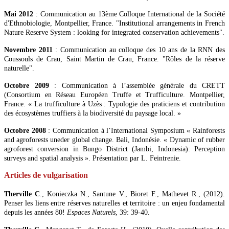
Mai 2012
: Communication au 13ème Colloque International de la Société
d'Ethnobiologie, Montpellier, France. "Institutional arrangements in French
Nature Reserve System : looking for integrated conservation achievements".
Novembre 2011
: Communication au colloque des 10 ans de la RNN des
Coussouls de Crau, Saint Martin de Crau, France. "Rôles de la réserve
naturelle".
Octobre 2009
: Communication à l’assemblée générale du CRETT
(Consortium en Réseau Européen Truffe et Trufficulture. Montpellier,
France. « La trufficulture à Uzès : Typologie des praticiens et contribution
des écosystèmes truffiers à la biodiversité du paysage local. »
Octobre 2008
: Communication à l’International Symposium « Rainforests
and agroforests uneder global change. Bali, Indonésie. « Dynamic of rubber
agroforest conversion in Bungo District (Jambi, Indonesia): Perception
surveys and spatial analysis ». Présentation par L. Feintrenie.
Articles de vulgarisation
Therville C
., Konieczka N., Santune V., Bioret F., Mathevet R., (2012).
Penser les liens entre réserves naturelles et territoire : un enjeu fondamental
depuis les années 80!
Espaces Naturels
, 39: 39-40.