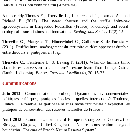
Naturelle des Coussouls de Crau
(A paraitre)
Aumeeruddy-Thomas Y.,
Therville C
., Lemarchand C., Lauriac A. and
Richard F. (2012). The sweet chestnut and the truffle holm-oak
agroecosystems in Languedoc Roussillon (France): knowledge and social-
ecological transmissions and innovations.
Ecology and Society
17(2):12
Therville C
., Mangenet T., Hinnewinkel C., Guillerme S. de Foresta H.
(2011). Trufficulture, aménagement du territoire et développement durable:
entre discours et pratiques.
In Prep.
Therville C
., Feintrenie L. & Levang P. (2011). What do farmers think
about forest conversion to plantations? Lessons learnt from Bungo District
(Jambi, Indonesia).
Forests, Trees and Livelihoods,
20: 15-33.
Communications
Juin 2013
:
Communication au colloque Dynamiques environnementales,
politiques publiques, pratiques locales : quelles interactions? Toulouse,
France. "La réserve, le gestionnaire et la niche territoriale : expliquer les
pratiques de conservation des réserves naturelles de France".
Aout 2012
: Communication au 3rd European Congress of Conservation
Biology, Glasgow, United-Kingdom. "Nature conservation beyond
boundaries. The case of French Nature Reserve System".