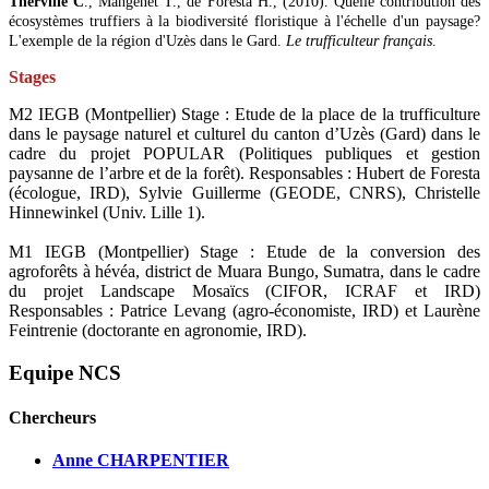
Therville C
., Mangenet T., de Foresta H., (2010). Quelle contribution des
écosystèmes truffiers à la biodiversité floristique à l'échelle d'un paysage?
L'exemple de la région d'Uzès dans le Gard.
Le trufficulteur français
.
Stages
M2 IEGB (Montpellier) Stage : Etude de la place de la trufficulture
dans le paysage naturel et culturel du canton d’Uzès (Gard) dans le
cadre du projet POPULAR (Politiques publiques et gestion
paysanne de l’arbre et de la forêt). Responsables : Hubert de Foresta
(écologue, IRD), Sylvie Guillerme (GEODE, CNRS), Christelle
Hinnewinkel (Univ. Lille 1).
M1 IEGB (Montpellier) Stage : Etude de la conversion des
agroforêts à hévéa, district de Muara Bungo, Sumatra, dans le cadre
du projet Landscape Mosaïcs (CIFOR, ICRAF et IRD)
Responsables : Patrice Levang (agro-économiste, IRD) et Laurène
Feintrenie (doctorante en agronomie, IRD).
Equipe NCS
Chercheurs
Anne CHARPENTIER