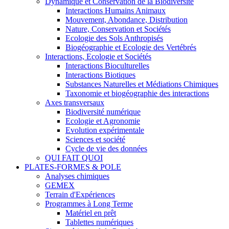
Dynamique et Conservation de la Biodiversité
Interactions Humains Animaux
Mouvement, Abondance, Distribution
Nature, Conservation et Sociétés
Ecologie des Sols Anthropisés
Biogéographie et Ecologie des Vertébrés
Interactions, Ecologie et Sociétés
Interactions Bioculturelles
Interactions Biotiques
Substances Naturelles et Médiations Chimiques
Taxonomie et biogéographie des interactions
Axes transversaux
Biodiversité numérique
Ecologie et Agronomie
Evolution expérimentale
Sciences et société
Cycle de vie des données
QUI FAIT QUOI
PLATES-FORMES & POLE
Analyses chimiques
GEMEX
Terrain d'Expériences
Programmes à Long Terme
Matériel en prêt
Tablettes numériques