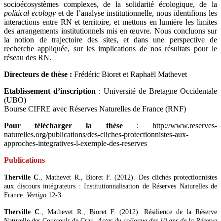
socioécosystèmes complexes, de la solidarité écologique, de la
political ecology
et de l’analyse institutionnelle, nous identifions les
interactions entre RN et territoire, et mettons en lumière les limites
des arrangements institutionnels mis en œuvre. Nous concluons sur
la notion de trajectoire des sites, et dans une perspective de
recherche appliquée, sur les implications de nos résultats pour le
réseau des RN.
Directeurs de thèse :
Frédéric Bioret et Raphaël Mathevet
Etablissement d’inscription
: Université de Bretagne Occidentale
(UBO)
Bourse CIFRE avec Réserves Naturelles de France (RNF)
Pour télécharger la thèse
: http://www.reserves-
naturelles.org/publications/des-cliches-protectionnistes-aux-
approches-integratives-l-exemple-des-reserves
Publications
Therville C
., Mathevet R., Bioret F. (2012). Des clichés protectionnistes
aux discours intégrateurs : Institutionnalisation de Réserves Naturelles de
France.
Vertigo
12-3.
Therville C
., Mathevet R., Bioret F. (2012). Résilience de la Réserve
Naturelle des Coussouls de Crau.
Actes du colloque des 10 ans de la Réserve