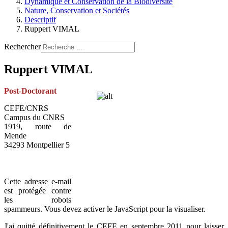
Dynamique et Conservation de la Biodiversité
Nature, Conservation et Sociétés
Descriptif
Ruppert VIMAL
Rechercher
Ruppert VIMAL
Post-Doctorant
CEFE/CNRS
Campus du CNRS
1919, route de
Mende
34293 Montpellier 5
Cette adresse e-mail
est protégée contre
les robots
spammeurs. Vous devez activer le JavaScript pour la visualiser.
J'ai quitté définitivement le CEFE en septembre 2011 pour laisser