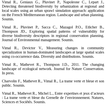
Vimal R., Geniaux G., Pluvinet P., Napoleone C., Lepart J.,
Detecting threatened biodiversity by urbanization at regional and
local scales using an urban sprawl simulation approach: application
on the French Mediterranean region. Landscape and urban planning.
Soumis.
Vimal R., Pluvinet P., Sacca C., Mazagol P.O., Etlicher B.,
Thompson JD., Exploring spatial patterns of vulnerability for
diverse biodiversity descriptors in regional conservation planning.
Journal of Environmental management. Soumis.
Vimal R., Devictor V., Measuring changes in community
specialization in human-dominated landscapes at large spatial scales
using co-occurrence data. Diversity and distributions. Soumis.
Vimal R., Mathevet R., Thompson J.D., 2011. The changing
landscape of ecological network. Journal for Nature Conservation.
In press.
Charvolin F., Mathevet R., Vimal R., La trame verte et bleue et son
public. Soumis.
Vimal R., Mathevet R., Michel L., Entre expertises et jeux d’acteurs
: La trame verte et bleue du Grenelle de l’environnement. Natures,
Sciences et Sociétés. Soumis.