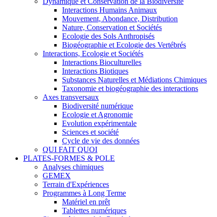
Dynamique et Conservation de la Biodiversité
Interactions Humains Animaux
Mouvement, Abondance, Distribution
Nature, Conservation et Sociétés
Ecologie des Sols Anthropisés
Biogéographie et Ecologie des Vertébrés
Interactions, Ecologie et Sociétés
Interactions Bioculturelles
Interactions Biotiques
Substances Naturelles et Médiations Chimiques
Taxonomie et biogéographie des interactions
Axes transversaux
Biodiversité numérique
Ecologie et Agronomie
Evolution expérimentale
Sciences et société
Cycle de vie des données
QUI FAIT QUOI
PLATES-FORMES & POLE
Analyses chimiques
GEMEX
Terrain d'Expériences
Programmes à Long Terme
Matériel en prêt
Tablettes numériques