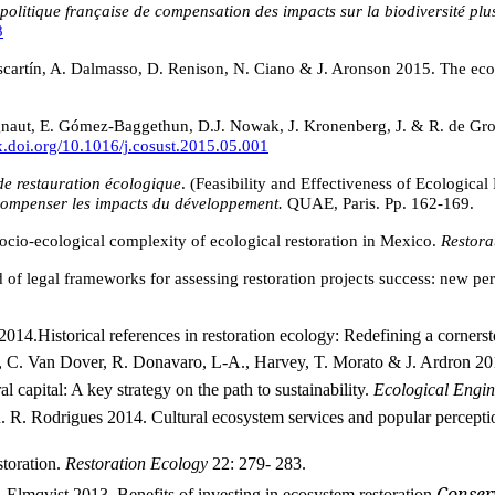
politique française de compensation des impacts sur la biodiversité plus 
8
 Escartín, A. Dalmasso, D. Renison, N. Ciano & J. Aronson 2015.
The eco
Blignaut, E. Gómez-Baggethun, D.J. Nowak, J. Kronenberg, J. & R. de Groo
dx.doi.org/10.1016/j.cosust.2015.05.001
 de restauration écologique
.
(
Feasibility and Effectiveness of Ecological 
compenser les impacts du développement.
QUAE, Paris. Pp. 162-169.
ocio-ecological complexity of ecological restoration in Mexico.
Restora
 of legal frameworks for assessing restoration projects success: new per
 2014.
Historical references in restoration ecology: Redefining a corner
n, C. Van Dover, R. Donavaro, L-A., Harvey, T. Morato & J. Ardron 20
 capital: A key strategy on the path to sustainability.
Ecological Engin
 R. R. Rodrigues 2014.
Cultural ecosystem services and popular perception
storation.
Restoration
Ecology
22: 279- 283.
Conser
. Elmqvist 2013. Benefits of investing in ecosystem restoration.