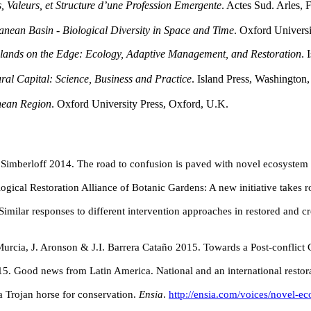
, Valeurs, et Structure d’une Profession Emergente
. Actes Sud. Arles, 
anean Basin - Biological Diversity in Space and Time
. Oxford Univers
nds on the Edge: Ecology, Adaptive Management, and Restoration
. 
ral Capital: Science, Business and Practice
. Island Press, Washington
anean Region
. Oxford University Press, Oxford, U.K.
 Simberloff 2014.
The road to confusion is paved with novel ecosystem 
gical Restoration Alliance of Botanic Gardens: A new initiative takes r
imilar responses to different intervention approaches in restored and 
 Murcia, J. Aronson & J.I. Barrera Cataño 2015.
Towards a Post-conflict 
015.
Good news from Latin America. National and an international resto
 Trojan horse for conservation.
Ensia
.
http://ensia.com/voices/novel-ec