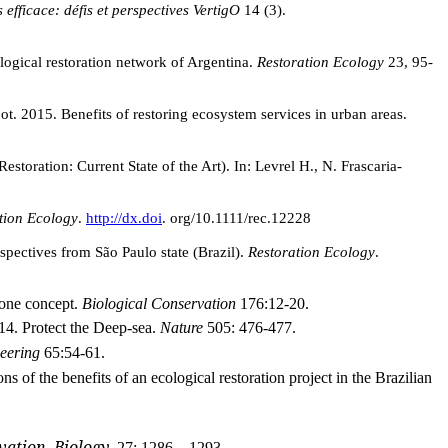
efficace: défis et perspectives
VertigO
14 (3).
logical restoration network of Argentina.
Restoration Ecology
23, 95-
t. 2015. Benefits of restoring ecosystem services in urban areas.
Restoration: Current State of the Art).
In: Levrel H., N. Frascaria-
tion Ecology
.
http://dx.doi
. org/10.1111/rec.12228
spectives from São Paulo state (Brazil).
Restoration Ecology
.
stone concept.
Biological Conservation
176:12-20.
14. Protect the Deep-sea.
Nature
505: 476-477.
eering
65:54-61.
s of the benefits of an ecological restoration project in the Brazilian
vation
Biology
. 27: 1286 – 1293.