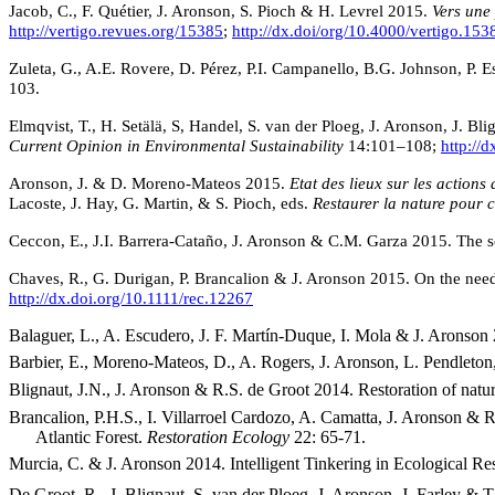
Jacob, C., F. Quétier, J. Aronson, S. Pioch & H. Levrel 2015.
Vers une 
http://vertigo.revues.org/15385
;
http://dx.doi/org/10.4000/vertigo.153
Zuleta, G., A.E. Rovere, D. Pérez, P.I. Campanello, B.G. Johnson, P.
103.
Elmqvist, T., H. Setälä, S, Handel, S. van der Ploeg, J. Aronson, J. 
Current Opinion in Environmental Sustainability
14:101–108;
http://
Aronson, J. & D. Moreno-Mateos 2015.
Etat des lieux sur les actions
Lacoste, J. Hay, G. Martin, & S. Pioch, eds.
Restaurer la nature pour 
Ceccon, E., J.I. Barrera-Cataño, J. Aronson & C.M. Garza 2015.
The s
Chaves, R., G.
Durigan, P. Brancalion & J. Aronson 2015
.
On the need
http://dx.doi.org/10.1111/rec.12267
Balaguer, L.,
A. Escudero, J. F. Martín-Duque, I. Mola & J. Aronson
Barbier, E., Moreno-Mateos, D., A. Rogers, J. Aronson, L. Pendleto
Blignaut, J.N., J. Aronson & R.S. de Groot 2014. Restoration of natural
Brancalion, P.H.S., I. Villarroel Cardozo, A. Camatta, J. Aronson &
Atlantic Forest.
Restoration
Ecology
22: 65-71.
Murcia, C. & J. Aronson 2014. Intelligent Tinkering in Ecological Re
De Groot, R., J. Blignaut, S, van der Ploeg, J. Aronson, J. Farley & T