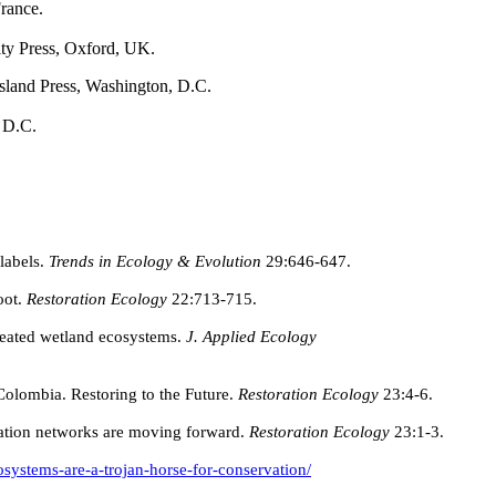
France.
ity Press, Oxford, UK.
Island Press, Washington, D.C.
, D.C.
labels
.
Trends in Ecology & Evolution
29:646-647.
oot.
Restoration Ecology
22:713-715.
created wetland ecosystems.
J. Applied Ecology
Colombia. Restoring to the Future.
Restoration Ecology
23:4-6.
ration networks are moving forward.
Restoration Ecology
23:1-3.
osystems-are-a-trojan-horse-for-conservation/