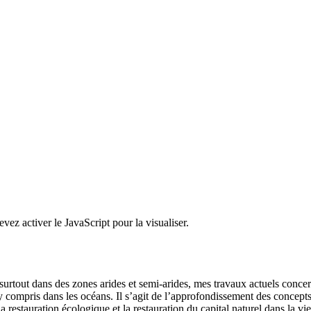
ez activer le JavaScript pour la visualiser.
rtout dans des zones arides et semi-arides, mes travaux actuels concerne
compris dans les océans. Il s’agit de l’approfondissement des concepts 
a restauration écologique et la restauration du capital naturel dans la vie 