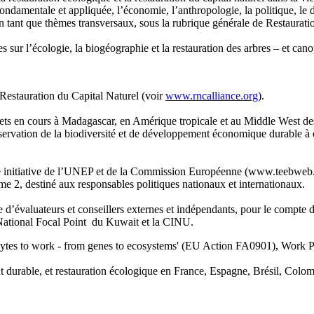
 fondamentale et appliquée, l’économie, l’anthropologie, la politique, le
 tant que thèmes transversaux, sous la rubrique générale de Restauratio
r l’écologie, la biogéographie et la restauration des arbres – et cano
stauration du Capital Naturel (voir
www.rncalliance.org
).
n cours à Madagascar, en Amérique tropicale et au Middle West des Eta
ation de la biodiversité et de développement économique durable à é
iative de l’UNEP et de la Commission Européenne (www.teebweb.org
ume 2, destiné aux responsables politiques nationaux et internationaux.
aluateurs et conseillers externes et indépendants, pour le compte 
 National Focal Point du Kuwait et la CINU.
ytes to work - from genes to ecosystems' (EU Action FA0901), Work Pa
t durable, et restauration écologique en France, Espagne, Brésil, Colo