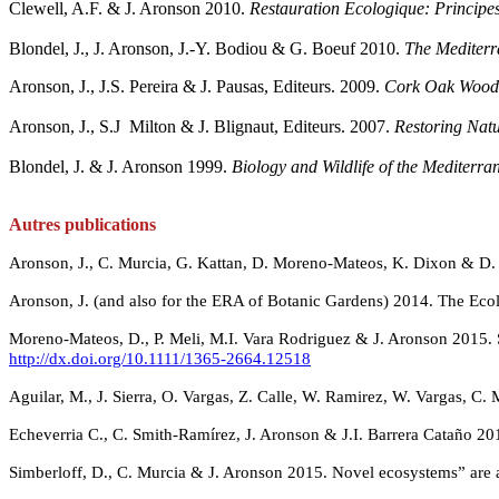
Clewell, A.F. & J. Aronson 2010.
Restauration Ecologique: Principes
Blondel, J., J. Aronson, J.-Y. Bodiou & G. Boeuf 2010.
The Mediterr
Aronson, J., J.S. Pereira & J. Pausas, Editeurs.
2009.
Cork Oak Woodla
Aronson, J., S.J Milton & J. Blignaut, Editeurs. 2007.
Restoring Natu
Blondel, J. & J. Aronson 1999.
Biology and Wildlife of the Mediterr
Autres publications
Aronson, J., C. Murcia, G. Kattan, D. Moreno-Mateos, K. Dixon & D.
Aronson, J. (and also for the ERA of Botanic Gardens) 2014. The Ecolo
Moreno-Mateos, D., P. Meli, M.I. Vara Rodriguez & J. Aronson 2015. S
http://dx.doi.org/10.1111/1365-2664.12518
Aguilar, M., J. Sierra, O. Vargas, Z. Calle, W. Ramirez, W. Vargas, C.
Echeverria C., C. Smith-Ramírez, J. Aronson & J.I. Barrera Cataño 2
Simberloff, D., C. Murcia & J. Aronson 2015. Novel ecosystems” are a