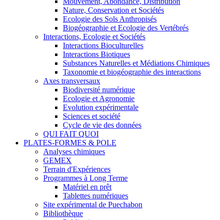
Mouvement, Abondance, Distribution
Nature, Conservation et Sociétés
Ecologie des Sols Anthropisés
Biogéographie et Ecologie des Vertébrés
Interactions, Ecologie et Sociétés
Interactions Bioculturelles
Interactions Biotiques
Substances Naturelles et Médiations Chimiques
Taxonomie et biogéographie des interactions
Axes transversaux
Biodiversité numérique
Ecologie et Agronomie
Evolution expérimentale
Sciences et société
Cycle de vie des données
QUI FAIT QUOI
PLATES-FORMES & POLE
Analyses chimiques
GEMEX
Terrain d'Expériences
Programmes à Long Terme
Matériel en prêt
Tablettes numériques
Site expérimental de Puechabon
Bibliothèque