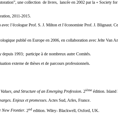
on”, une collection de livres, lancée en 2002 par la « Society for 
ration, 2011-2015.
avec l’écologue Prof. S. J. Milton et l’économiste Prof. J. Blignaut. Ce 
logique publié en Europe en 2006, en collaboration avec Jelte Van An
y
depuis 1993; participe à de nombreux autre Comités.
uation externe de thèses et de parcours professionnels.
ième
, Values, and Structure of an Emerging Profession
.
2
édition. Islan
 marges. Enjeux et promesses
. Actes Sud, Arles, France.
nd
e New Frontier
.
2
edition. Wiley- Blackwell, Oxford, UK.