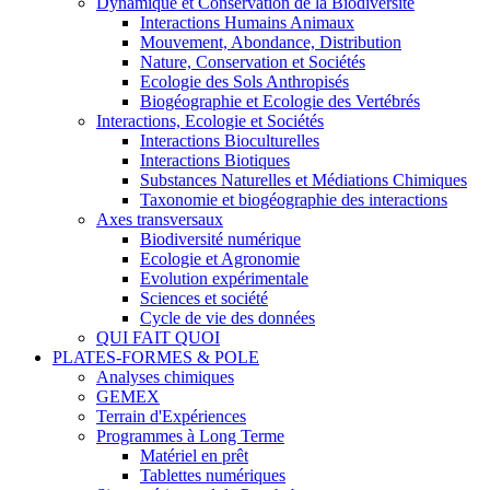
Dynamique et Conservation de la Biodiversité
Interactions Humains Animaux
Mouvement, Abondance, Distribution
Nature, Conservation et Sociétés
Ecologie des Sols Anthropisés
Biogéographie et Ecologie des Vertébrés
Interactions, Ecologie et Sociétés
Interactions Bioculturelles
Interactions Biotiques
Substances Naturelles et Médiations Chimiques
Taxonomie et biogéographie des interactions
Axes transversaux
Biodiversité numérique
Ecologie et Agronomie
Evolution expérimentale
Sciences et société
Cycle de vie des données
QUI FAIT QUOI
PLATES-FORMES & POLE
Analyses chimiques
GEMEX
Terrain d'Expériences
Programmes à Long Terme
Matériel en prêt
Tablettes numériques