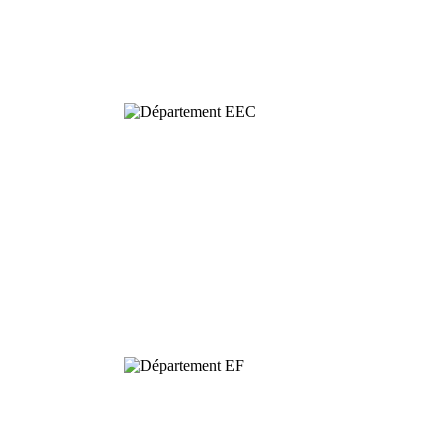
Ecologie
Evolutive et
Comportementale
Dynamique et
Conservation de
la Biodiversité