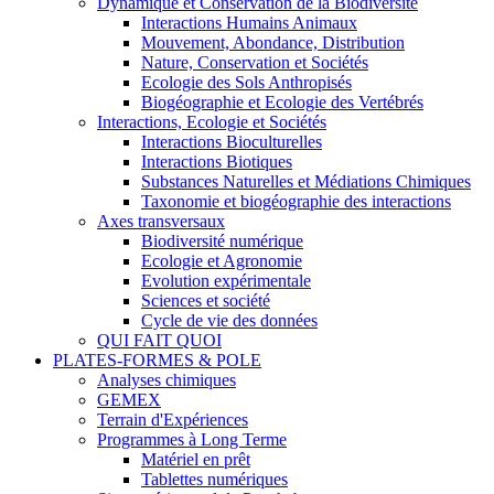
Dynamique et Conservation de la Biodiversité
Interactions Humains Animaux
Mouvement, Abondance, Distribution
Nature, Conservation et Sociétés
Ecologie des Sols Anthropisés
Biogéographie et Ecologie des Vertébrés
Interactions, Ecologie et Sociétés
Interactions Bioculturelles
Interactions Biotiques
Substances Naturelles et Médiations Chimiques
Taxonomie et biogéographie des interactions
Axes transversaux
Biodiversité numérique
Ecologie et Agronomie
Evolution expérimentale
Sciences et société
Cycle de vie des données
QUI FAIT QUOI
PLATES-FORMES & POLE
Analyses chimiques
GEMEX
Terrain d'Expériences
Programmes à Long Terme
Matériel en prêt
Tablettes numériques