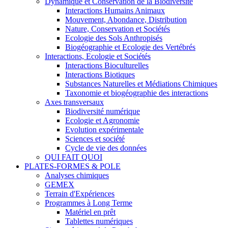
Dynamique et Conservation de la Biodiversité
Interactions Humains Animaux
Mouvement, Abondance, Distribution
Nature, Conservation et Sociétés
Ecologie des Sols Anthropisés
Biogéographie et Ecologie des Vertébrés
Interactions, Ecologie et Sociétés
Interactions Bioculturelles
Interactions Biotiques
Substances Naturelles et Médiations Chimiques
Taxonomie et biogéographie des interactions
Axes transversaux
Biodiversité numérique
Ecologie et Agronomie
Evolution expérimentale
Sciences et société
Cycle de vie des données
QUI FAIT QUOI
PLATES-FORMES & POLE
Analyses chimiques
GEMEX
Terrain d'Expériences
Programmes à Long Terme
Matériel en prêt
Tablettes numériques