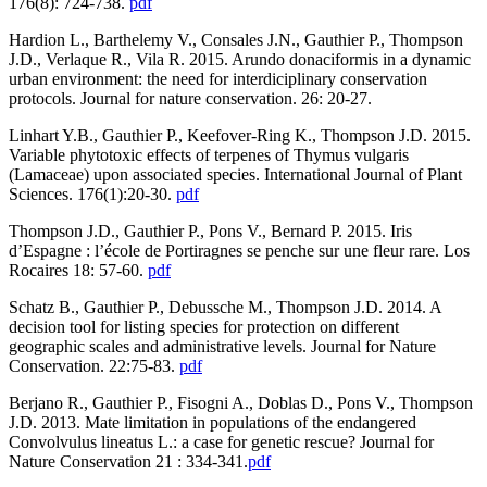
176(8): 724-738.
pdf
Hardion L., Barthelemy V., Consales J.N., Gauthier P., Thompson
J.D., Verlaque R., Vila R. 2015. Arundo donaciformis in a dynamic
urban environment: the need for interdiciplinary conservation
protocols. Journal for nature conservation. 26: 20-27.
Linhart Y.B., Gauthier P., Keefover-Ring K., Thompson J.D. 2015.
Variable phytotoxic effects of terpenes of Thymus vulgaris
(Lamaceae) upon associated species. International Journal of Plant
Sciences. 176(1):20-30.
pdf
Thompson J.D., Gauthier P., Pons V., Bernard P. 2015. Iris
d’Espagne : l’école de Portiragnes se penche sur une fleur rare. Los
Rocaires 18: 57-60.
pdf
Schatz B., Gauthier P., Debussche M., Thompson J.D. 2014. A
decision tool for listing species for protection on different
geographic scales and administrative levels. Journal for Nature
Conservation. 22:75-83.
pdf
Berjano R., Gauthier P., Fisogni A., Doblas D., Pons V., Thompson
J.D. 2013. Mate limitation in populations of the endangered
Convolvulus lineatus L.: a case for genetic rescue? Journal for
Nature Conservation 21 : 334-341.
pdf