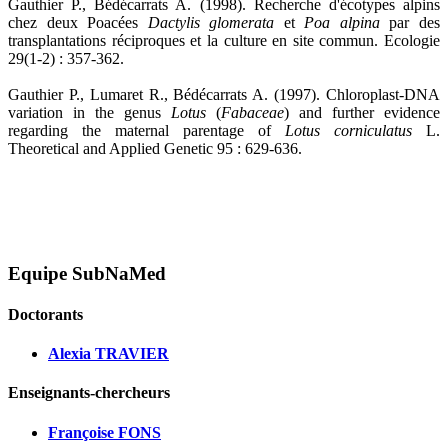
Gauthier P., Bédécarrats A. (1998). Recherche d'écotypes alpins
chez deux Poacées
Dactylis glomerata
et
Poa alpina
par des
transplantations réciproques et la culture en site commun. Ecologie
29(1-2) : 357-362.
Gauthier P., Lumaret R., Bédécarrats A. (1997). Chloroplast-DNA
variation in the genus
Lotus
(
Fabaceae
) and further evidence
regarding the maternal parentage of
Lotus corniculatus
L.
Theoretical and Applied Genetic 95 : 629-636.
Equipe SubNaMed
Doctorants
Alexia TRAVIER
Enseignants-chercheurs
Françoise FONS