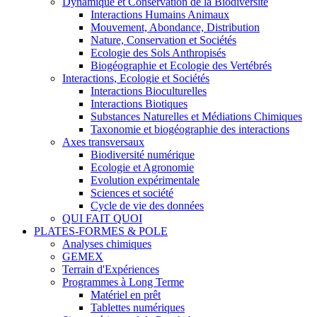
Dynamique et Conservation de la Biodiversité
Interactions Humains Animaux
Mouvement, Abondance, Distribution
Nature, Conservation et Sociétés
Ecologie des Sols Anthropisés
Biogéographie et Ecologie des Vertébrés
Interactions, Ecologie et Sociétés
Interactions Bioculturelles
Interactions Biotiques
Substances Naturelles et Médiations Chimiques
Taxonomie et biogéographie des interactions
Axes transversaux
Biodiversité numérique
Ecologie et Agronomie
Evolution expérimentale
Sciences et société
Cycle de vie des données
QUI FAIT QUOI
PLATES-FORMES & POLE
Analyses chimiques
GEMEX
Terrain d'Expériences
Programmes à Long Terme
Matériel en prêt
Tablettes numériques