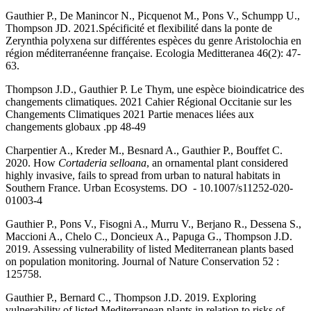
Gauthier P., De Manincor N., Picquenot M., Pons V., Schumpp U.,
Thompson JD. 2021.Spécificité et flexibilité dans la ponte de
Zerynthia polyxena sur différentes espèces du genre Aristolochia en
région méditerranéenne française. Ecologia Meditteranea 46(2): 47-
63.
Thompson J.D., Gauthier P. Le Thym, une espèce bioindicatrice des
changements climatiques. 2021 Cahier Régional Occitanie sur les
Changements Climatiques 2021 Partie menaces liées aux
changements globaux .pp 48-49
Charpentier A., Kreder M., Besnard A., Gauthier P., Bouffet C.
2020. How
Cortaderia selloana
, an ornamental plant considered
highly invasive, fails to spread from urban to natural habitats in
Southern France. Urban Ecosystems. DO - 10.1007/s11252-020-
01003-4
Gauthier P., Pons V., Fisogni A., Murru V., Berjano R., Dessena S.,
Maccioni A., Chelo C., Doncieux A., Papuga G., Thompson J.D.
2019. Assessing vulnerability of listed Mediterranean plants based
on population monitoring. Journal of Nature Conservation 52 :
125758.
Gauthier P., Bernard C., Thompson J.D. 2019. Exploring
vulnerability of listed Mediterranean plants in relation to risks of