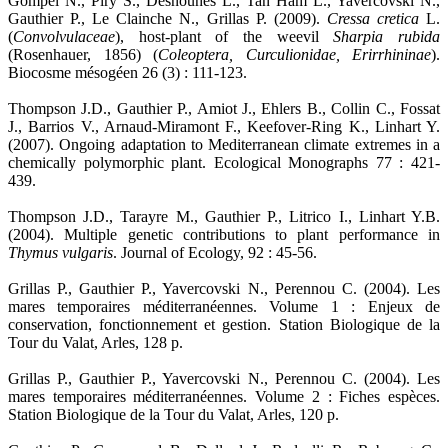
Gompel N., Piry S., Desnouhes L., Tan Ham L., Yavercovski N.,
Gauthier P., Le Clainche N., Grillas P. (2009).
Cressa cretica
L.
(
Convolvulaceae
), host-plant of the weevil
Sharpia rubida
(Rosenhauer, 1856) (
Coleoptera, Curculionidae, Erirrhininae
).
Biocosme mésogéen 26 (3) : 111-123.
Thompson J.D., Gauthier P., Amiot J., Ehlers B., Collin C., Fossat
J., Barrios V., Arnaud-Miramont F., Keefover-Ring K., Linhart Y.
(2007). Ongoing adaptation to Mediterranean climate extremes in a
chemically polymorphic plant. Ecological Monographs 77 : 421-
439.
Thompson J.D., Tarayre M., Gauthier P., Litrico I., Linhart Y.B.
(2004). Multiple genetic contributions to plant performance in
Thymus vulgaris
. Journal of Ecology, 92 : 45-56.
Grillas P., Gauthier P., Yavercovski N., Perennou C. (2004). Les
mares temporaires méditerranéennes. Volume 1 : Enjeux de
conservation, fonctionnement et gestion. Station Biologique de la
Tour du Valat, Arles, 128 p.
Grillas P., Gauthier P., Yavercovski N., Perennou C. (2004). Les
mares temporaires méditerranéennes. Volume 2 : Fiches espèces.
Station Biologique de la Tour du Valat, Arles, 120 p.