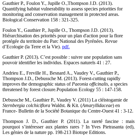
Gauthier P., Foulon Y., Jupille O.,Thompson J.D. (2013).
Quantifying habitat vulnerability to assess species priorities for
monitoring and conservation management in protected areas.
Biological Conservation 158 : 321-325.
Foulon Y., Gauthier P., Jupille O., Thompson J.D. (2013).
Hiérarchisation des priorités pour un plan d'action pour la flore
protégée du territoire du Parc National des Pyrénées. Revue
d’Ecologie (la Terre et la Vie).
pdf.
Gauthier P. (2013). C’est possible : suivre une population sans
pouvoir identifier les individus. Espaces naturels 41 : 27.
Andrieu E., Freville H., Besnard A., Vaudey V., Gauthier P.,
Thompson J.D., Debussche M. (2013). Forest-cutting rapidly
improves the demographic status of
Paeonia officinalis
, a species
threatened by forest closure.Population Ecology 55 : 147-158.
Debussche M., Gauthier P., Vaudey V. (2011) La cléistogamie de
Sternbergia colchiciflora
Waldst. & Kit. (
Amaryllidaceae
) en
France- Bulletin de la Société Botanique du Centre-Ouest 41 : 3-12.
Thompson J. D., Gauthier P. (2011). La rareté fascine : mais
pourquoi s’intéresser aux plantes rares ? In Yves Pietrasanta (ed),
Les génies de la nature pp. 198-213 Biotope Editions.