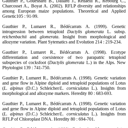
Gauthier P., Gouesnard B., Dallard J., Redaelli R., Rebourg C.,
Charcosset A., Boyat A. (2002). RFLP diversity and relationships
among European maize populations. Theoretical and Applied
Genetic105 : 91-99.
Gauthier P., Lumaret R., Bédécarrats A. (1999). Genetic
introgression between tetraploid
Dactylis glomerata
L. subsp.
reichenbachii
and
glomerata
. Insight from morphological and
allozyme variation. Plant Sytematics and Evolution 214 : 219-234.
Gauthier P., Lumaret R., Bédécarrats A. (1998). Ecotype
differentiation and coexistence of two parapatric tetraploid
subspecies of cocksfoot (
Dactylis glomerata
L.) in the Alps. New
Phytologist 139 : 741-750.
Gauthier P., Lumaret R., Bédécarrats A. (1998). Genetic variation
and gene flow in Alpine diploid and tetraploid populations of Lotus
(
L. alpinus
(D.C.) Schleicher/
L. corniculatus
L.). Insights from
morphological and allozyme markers. Heredity 80 : 683-693.
Gauthier P., Lumaret R., Bédécarrats A. (1998). Genetic variation
and gene flow in Alpine diploid and tetraploid populations of Lotus
(
L. alpinus
(D.C.) Schleicher/
L. corniculatus
L.). Insights from
RFLP of Chloroplast DNA. Heredity 80 : 694-701.