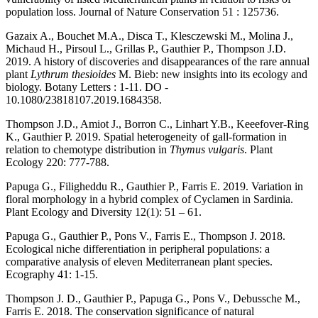
population loss. Journal of Nature Conservation 51 : 125736.
Gazaix A., Bouchet M.A., Disca T., Klesczewski M., Molina J.,
Michaud H., Pirsoul L., Grillas P., Gauthier P., Thompson J.D.
2019. A history of discoveries and disappearances of the rare annual
plant
Lythrum thesioides
M. Bieb: new insights into its ecology and
biology. Botany Letters : 1-11. DO -
10.1080/23818107.2019.1684358.
Thompson J.D., Amiot J., Borron C., Linhart Y.B., Keeefover-Ring
K., Gauthier P. 2019. Spatial heterogeneity of gall-formation in
relation to chemotype distribution in
Thymus vulgaris
. Plant
Ecology 220: 777-788.
Papuga G., Filigheddu R., Gauthier P., Farris E. 2019. Variation in
floral morphology in a hybrid complex of Cyclamen in Sardinia.
Plant Ecology and Diversity 12(1): 51 – 61.
Papuga G., Gauthier P., Pons V., Farris E., Thompson J. 2018.
Ecological niche differentiation in peripheral populations: a
comparative analysis of eleven Mediterranean plant species.
Ecography 41: 1-15.
Thompson J. D., Gauthier P., Papuga G., Pons V., Debussche M.,
Farris E. 2018. The conservation significance of natural