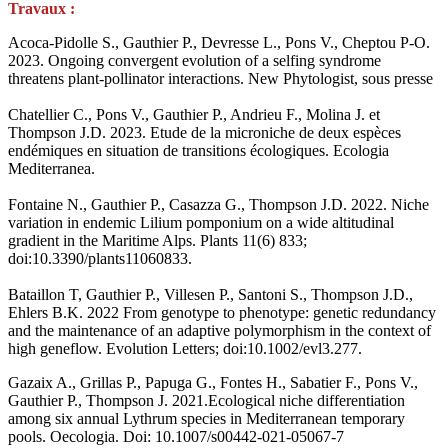
Travaux :
Acoca-Pidolle S., Gauthier P., Devresse L., Pons V., Cheptou P-O.
2023. Ongoing convergent evolution of a selfing syndrome
threatens plant-pollinator interactions. New Phytologist, sous presse
Chatellier C., Pons V., Gauthier P., Andrieu F., Molina J. et
Thompson J.D. 2023. Etude de la microniche de deux espèces
endémiques en situation de transitions écologiques. Ecologia
Mediterranea.
Fontaine N., Gauthier P., Casazza G., Thompson J.D. 2022. Niche
variation in endemic Lilium pomponium on a wide altitudinal
gradient in the Maritime Alps. Plants 11(6) 833;
doi:10.3390/plants11060833.
Bataillon T, Gauthier P., Villesen P., Santoni S., Thompson J.D.,
Ehlers B.K. 2022 From genotype to phenotype: genetic redundancy
and the maintenance of an adaptive polymorphism in the context of
high geneflow. Evolution Letters; doi:10.1002/evl3.277.
Gazaix A., Grillas P., Papuga G., Fontes H., Sabatier F., Pons V.,
Gauthier P., Thompson J. 2021.Ecological niche differentiation
among six annual Lythrum species in Mediterranean temporary
pools. Oecologia. Doi: 10.1007/s00442-021-05067-7