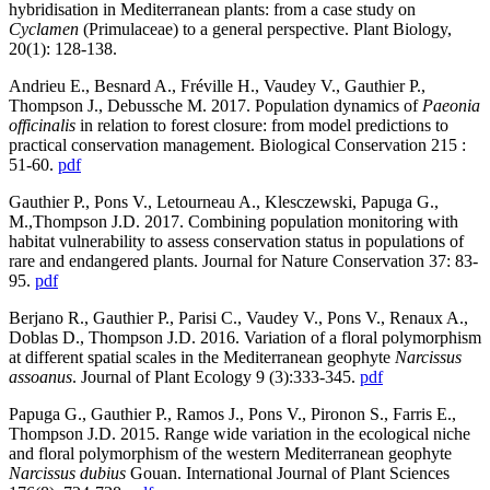
hybridisation in Mediterranean plants: from a case study on
Cyclamen
(Primulaceae) to a general perspective. Plant Biology,
20(1): 128-138.
Andrieu E., Besnard A., Fréville H., Vaudey V., Gauthier P.,
Thompson J., Debussche M. 2017. Population dynamics of
Paeonia
officinalis
in relation to forest closure: from model predictions to
practical conservation management. Biological Conservation 215 :
51-60.
pdf
Gauthier P., Pons V., Letourneau A., Klesczewski, Papuga G.,
M.,Thompson J.D. 2017. Combining population monitoring with
habitat vulnerability to assess conservation status in populations of
rare and endangered plants. Journal for Nature Conservation 37: 83-
95.
pdf
Berjano R., Gauthier P., Parisi C., Vaudey V., Pons V., Renaux A.,
Doblas D., Thompson J.D. 2016. Variation of a floral polymorphism
at different spatial scales in the Mediterranean geophyte
Narcissus
assoanus
. Journal of Plant Ecology 9 (3):333-345.
pdf
Papuga G., Gauthier P., Ramos J., Pons V., Pironon S., Farris E.,
Thompson J.D. 2015. Range wide variation in the ecological niche
and floral polymorphism of the western Mediterranean geophyte
Narcissus dubius
Gouan. International Journal of Plant Sciences