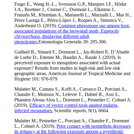
Frago E., Wang H.-L., Svensson G.P., Marques J.F., Hódar
J.A., Boettner J., Ciornei C., Dormont L., Elkinton J.,
Franzén M., Khrimian A., Marianelli L., Marzialli L., Mas H.,
Perez Laorga E., Pérez-López J., Roques A., Simonca V.,
Anderbrant O. (2019).
Common pheromone use among host-
associated populations of the browntail moth,
Euproctis
chrysorrhoea
, displaying different adult
phenologies.
Entomologia Generalis 39: 295-306.
Gaillard B., Simard F., Dormont L., Jay-Robert P., D’Abadie
de Lurbe D., Etienne M., Baudin A., Raude J. (2019). Is
perceived exposure to mosquitoes associated with actual
exposure? Results from studies in high-risk and low-risk
geographic areas. American Journal of Tropical Medicine and
Hygiene 101: 976-979.
Mulatier M., Camara S., Koffi A., Carrasco D., Porciani A.,
Chandre F., Moiroux N., Lefevre T., Dabiré R., Assi S.,
Phamien Ahoua Alou L., Dormont L., Pennetier C. Cohuet A.
(2019).
Efficacy of vector control tools against malaria-
infected mosquitoes.
Scientific reports, 9(1), 6664.
Mulatier M., Pennetier C., Porciani A., Chandre F., Dormont
L., Cohuet A. (2019).
Prior contact with permethrin decreases
its irritancy at the following exposure among a pyrethroid-