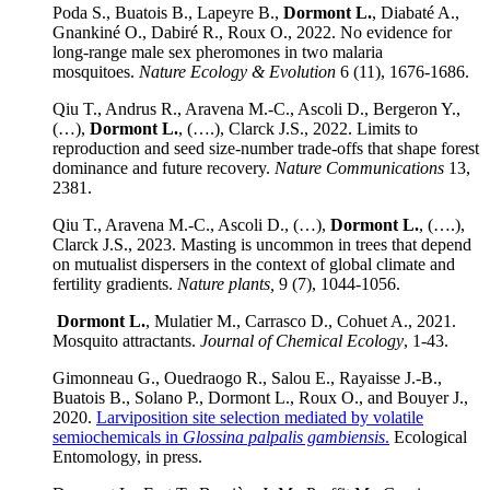
Poda S., Buatois B., Lapeyre B.,
Dormont L.
, Diabaté A.,
Gnankiné O., Dabiré R., Roux O., 2022. No evidence for
long-range male sex pheromones in two malaria
mosquitoes.
Nature Ecology & Evolution
6 (11), 1676-1686.
Qiu T., Andrus R., Aravena M.-C., Ascoli D., Bergeron Y.,
(…),
Dormont L.
, (….), Clarck J.S., 2022. Limits to
reproduction and seed size-number trade-offs that shape forest
dominance and future recovery.
Nature Communications
13,
2381.
Qiu T., Aravena M.-C., Ascoli D., (…),
Dormont L.
, (….),
Clarck J.S., 2023. Masting is uncommon in trees that depend
on mutualist dispersers in the context of global climate and
fertility gradients.
Nature plants,
9 (7), 1044-1056.
Dormont L.
, Mulatier M., Carrasco D., Cohuet A., 2021.
Mosquito attractants.
Journal of Chemical Ecology
, 1-43.
Gimonneau G., Ouedraogo R., Salou E., Rayaisse J.-B.,
Buatois B., Solano P., Dormont L., Roux O., and Bouyer J.,
2020.
Larviposition site selection mediated by volatile
semiochemicals in
Glossina palpalis gambiensis
.
Ecological
Entomology, in press.