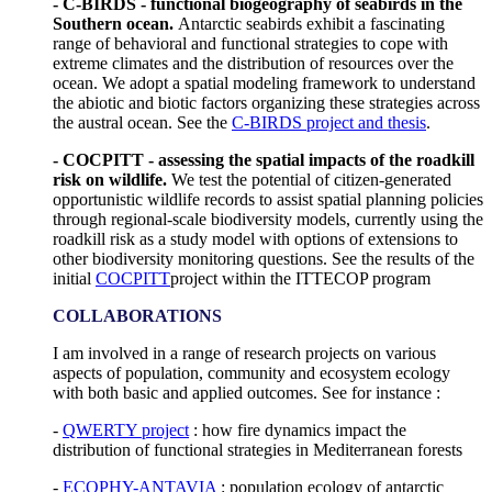
- C-BIRDS - functional biogeography of seabirds in the
Southern ocean.
Antarctic seabirds exhibit a fascinating
range of behavioral and functional strategies to cope with
extreme climates and the distribution of resources over the
ocean. We adopt a spatial modeling framework to understand
the abiotic and biotic factors organizing these strategies across
the austral ocean. See the
C-BIRDS project and thesis
.
- COCPITT - assessing the spatial impacts of the roadkill
risk on wildlife.
We test the potential of citizen-generated
opportunistic wildlife records to assist spatial planning policies
through regional-scale biodiversity models, currently using the
roadkill risk as a study model with options of extensions to
other biodiversity monitoring questions. See the results of the
initial
COCPITT
project within the ITTECOP program
COLLABORATIONS
I am involved in a range of research projects on various
aspects of population, community and ecosystem ecology
with both basic and applied outcomes. See for instance :
-
QWERTY project
: how fire dynamics impact the
distribution of functional strategies in Mediterranean forests
-
ECOPHY-ANTAVIA
: population ecology of antarctic