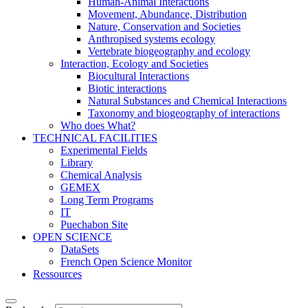
Human-Animal Interactions
Movement, Abundance, Distribution
Nature, Conservation and Societies
Anthropised systems ecology
Vertebrate biogeography and ecology
Interaction, Ecology and Societies
Biocultural Interactions
Biotic interactions
Natural Substances and Chemical Interactions
Taxonomy and biogeography of interactions
Who does What?
TECHNICAL FACILITIES
Experimental Fields
Library
Chemical Analysis
GEMEX
Long Term Programs
IT
Puechabon Site
OPEN SCIENCE
DataSets
French Open Science Monitor
Ressources