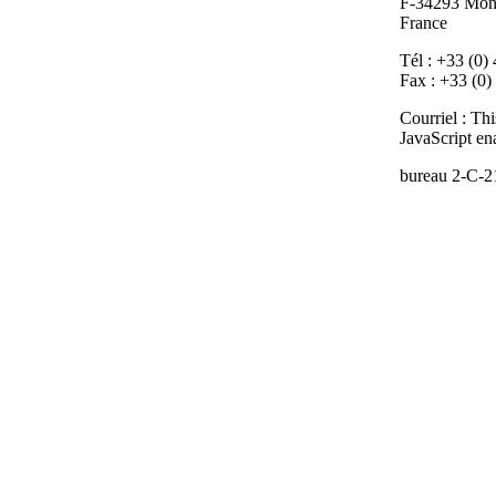
F-34293 Mont
France
Tél : +33 (0)
Fax : +33 (0)
Courriel :
Thi
JavaScript ena
bureau 2-C-2