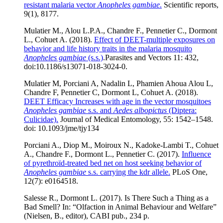
resistant malaria vector
Anopheles gambiae
.
Scientific reports,
9(1), 8177.
Mulatier M., Alou L.P.A., Chandre F., Pennetier C., Dormont
L., Cohuet A. (2018).
Effect of DEET-multiple exposures on
behavior and life history traits in the malaria mosquito
Anopheles gambiae
(s.s.)
.
Parasites and Vectors 11: 432,
doi:10.1186/s13071-018-3024-0.
Mulatier M, Porciani A, Nadalin L, Phamien Ahoua Alou L,
Chandre F, Pennetier C, Dormont L, Cohuet A. (2018).
DEET Efficacy Increases with age in the vector mosquitoes
Anopheles gambiae
s.s. and
Aedes albopictus
(Diptera:
Culicidae).
Journal of Medical Entomology, 55: 1542–1548.
doi: 10.1093/jme/tjy134
Porciani A., Diop M., Moiroux N., Kadoke-Lambi T., Cohuet
A., Chandre F., Dormont L., Pennetier C. (2017).
Influence
of pyrethroïd-treated bed net on host seeking behavior of
Anopheles gambiae
s.s. carrying the kdr allele.
PLoS One,
12(7): e0164518.
Salesse R., Dormont L. (2017). Is There Such a Thing as a
Bad Smell? In: “Olfaction in Animal Behaviour and Welfare”
(Nielsen, B., editor), CABI pub., 234 p.