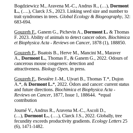
Bogdziewicz M., Aravena M.-C., Andrus R., (…),
Dormont
L.
, (….), Clarck J.S., 2023. Linking seed size and number to
trait syndromes in trees.
Global Ecology & Biogeography
, 32:
683-694.
Gouzerh F.
, Ganem G., Pichevin A.,
Dormont L.
& Thomas
F. 2023. Ability of animals to detect cancer odors.
Biochimica
et Biophysica Acta - Reviews on Cancer
, 1878 (1), 188850.
Gouzerh F.
, Buatois B., Herve M., Mancini M., Maraver
A.,
Dormont L.
, Thomas F., & Ganem G., 2022. Odours of
cancerous mouse congeners: detection and
attractiveness.
Biology Open
, in press.
Gouzerh F.
, Bessière J.-M., Ujvari B., Thomas T.*, Dujon
A.*, &
Dormont L.
*, 2022. Odors and cancer: current status
and future directions.
Biochimica et Biophysica Acta -
Reviews on Cancer
, 1877, Issue 1, 188644. *equal
contribution
Journé V., Andrus R., Aravena M.-C., Ascoli D.,
(…),
Dormont L.
, (….), Clarck J.S., 2022. Globally, tree
fecundity exceeds productivity gradients.
Ecology Letters
25
(6), 1471-1482.