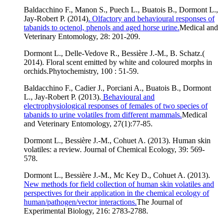
Baldacchino F., Manon S., Puech L., Buatois B., Dormont L.,
Jay-Robert P. (2014)
. Olfactory and behavioural responses of
tabanids to octenol, phenols and aged horse urine.
Medical and
Veterinary Entomology, 28: 201-209.
Dormont L., Delle-Vedove R., Bessière J.-M., B. Schatz.(
2014). Floral scent emitted by white and coloured morphs in
orchids.
Phytochemistry, 100 : 51-59.
Baldacchino F., Cadier J., Porciani A., Buatois B., Dormont
L., Jay-Robert P. (2013).
Behavioural and
electrophysiological responses of females of two species of
tabanids to urine volatiles from different mammals.
Medical
and Veterinary Entomology, 27(1):77-85.
Dormont L., Bessière J.-M., Cohuet A. (2013). Human skin
volatiles: a review. Journal of Chemical Ecology, 39: 569-
578.
Dormont L., Bessière J.-M., Mc Key D., Cohuet A. (2013).
New methods for field collection of human skin volatiles and
perspectives for their application in the chemical ecology of
human/pathogen/vector interactions.
The Journal of
Experimental Biology, 216: 2783-2788.