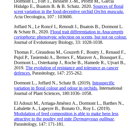
Dormont L., Fort T., Bessière J.-M., Proffit M., Garcia
Hidalgo E., Buatois B. & B. Schatz. 2020.
Sources of floral
scent variation in the food-deceptive orchid
Orchis mascula
.
Acta Oecologica, 107 : 103600.
Joffard N., Le Roncé I., Renoult J., Buatois B., Dormont L.
& Schatz B., 2020.
Floral trait differentiation in
Anacamptis
coriophora
: phenotypic selection on scents, but not on colour.
Journal of Evolutionary Biology, 33: 1028-1038.
Thomas F., Giraudeau M., Gouzerh F., Boutry J., Renaud F.,
Pujol P., Tasiemski A., Bernex F., Maraver A., Bousquet E.,
Dormont L., Osterkamp J., Roche B., Hamede R., Ujvari B.,
2019.
The evolution of resistance and tolerance as cancer
defences.
Parasitology, 147: 255-262.
Dormont L., Joffard N., Schatz B. (2019).
Intraspecific
variation in floral colour and odour in orchids.
International
Journal of Plant Sciences,
180:1036–1058.
El Adouzi M., Arriaga-Jiménez A., Dormont L., Barthes N.,
Labalette A., Lapeyre B., Bonato O., Roy L. (2019).
Modulation of feed composition is able to make hens less
attractive to the poultry red mite
Dermanyssus gallinae
.
Parasitology, 147: 171-181.