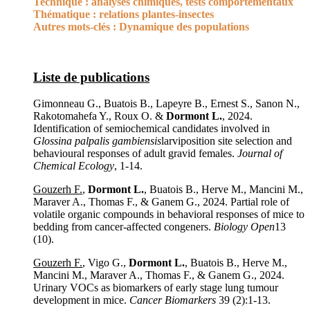
Technique :
analyses chimiques, tests comportementaux
Thématique :
relations plantes-insectes
Autres mots-clés :
Dynamique des populations
Liste de publications
Gimonneau G., Buatois B., Lapeyre B., Ernest S., Sanon N.,
Rakotomahefa Y., Roux O. &
Dormont L.
, 2024.
Identification of semiochemical candidates involved in
Glossina palpalis gambiensis
larviposition site selection and
behavioural responses of adult gravid females.
Journal of
Chemical Ecology
, 1-14.
Gouzerh F.
,
Dormont L.
, Buatois B., Herve M., Mancini M.,
Maraver A., Thomas F., & Ganem G., 2024. Partial role of
volatile organic compounds in behavioral responses of mice to
bedding from cancer-affected congeners.
Biology Open
13
(10).
Gouzerh F.
, Vigo G.,
Dormont L.
, Buatois B., Herve M.,
Mancini M., Maraver A., Thomas F., & Ganem G., 2024.
Urinary VOCs as biomarkers of early stage lung tumour
development in mice.
Cancer Biomarkers
39 (2):1-13.