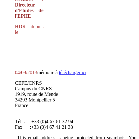
Directeur
d'Etudes de
l'EPHE
HDR depuis
le
04/09/2013
mémoire à
télécharger ici
CEFE/CNRS
Campus du CNRS
1919, route de Mende
34293 Montpellier 5
France
Tél. : +33 (0)4 67 61 32 94
Fax :+33 (0)4 67 41 21 38
This email address is being protected from spambots. You