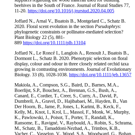
beehives in the South of France. Journal of Rural Studies 77,
11-20.
https://doi.org/
10.1016/j.jrurstud.2020.04.005
Joffard N., Arnal V., Buatois B., Montgelard C., Schatz B.
2020. Floral scent evolution in the section
Pseudophrys
:
phylogenetic constraints or pollinator-mediated selection?
Plant Biology 22 (5), 881-
889
https://doi.org/10.1111/plb.13104
Joffard N., Le Roncé I., Langlois A., Renoult J., Buatois B.,
Dormont L., Schatz B. 2020. Phenotypic selection on floral
display, colour and odour in three closely related orchid taxa
growing in contrasting environments. Journal of Evolutionary
Biology. 33 (8), 1028-1038.
https://doi.org/10.1111/jeb.13657
Makiola, A., Compson, S.G., Baird, D., Barnes, M.A.,
Boerlijst, S.P., Bouchez, A., Brennan, G.S., Bush, A.,
Canard, E., Cordier, T., Creer, S., Curry, A., David, P.,
Dumbrell, A., Gravel, D., Hajibabaei, M., Hayden, B., Van
Der Hoorn, B., Jarne, P., Jones, I., Karimi, B., Keck, F.,
Kelly, M., Knot, I., Krol, L., Massol, F., Monk, W., Murphy,
K., Pawlowski, J., Poisot, T., Porter, T., Randall, K.,
Ransome, E., Ravigné, V., Raybould, A., Robin, S., Schrama,
M., Schatz, B., Tamaddoni-Nezhad, A., Trimbos, K.B.,
Vacher, C., Vasselon, V., Wood, S.A., Woodward, G., Bohan,