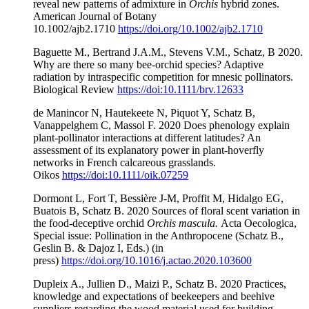
reveal new patterns of admixture in
Orchis
hybrid zones.
American Journal of Botany
10.1002/ajb2.1710
https://doi.org/10.1002/ajb2.1710
Baguette M., Bertrand J.A.M., Stevens V.M., Schatz, B 2020.
Why are there so many bee-orchid species? Adaptive
radiation by intraspecific competition for mnesic pollinators.
Biological Review
https://doi:10.1111/brv.12633
de Manincor N, Hautekeete N, Piquot Y, Schatz B,
Vanappelghem C, Massol F. 2020 Does phenology explain
plant-pollinator interactions at different latitudes? An
assessment of its explanatory power in plant-hoverfly
networks in French calcareous grasslands.
Oikos
https://doi:10.1111/oik.07259
Dormont L, Fort T, Bessière J-M, Proffit M, Hidalgo EG,
Buatois B, Schatz B. 2020 Sources of floral scent variation in
the food-deceptive orchid
Orchis mascula.
Acta Oecologica,
Special issue: Pollination in the Anthropocene (Schatz B.,
Geslin B. & Dajoz I, Eds.) (in
press)
https://doi.org/10.1016/j.actao.2020.103600
Dupleix A., Jullien D., Maizi P., Schatz B. 2020 Practices,
knowledge and expectations of beekeepers and beehive
suppliers regarding the wood material used for building