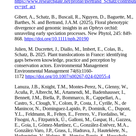
https://www.researchgate.net/profile/Bertrand_Schatz/contribut
ev=prf_act
Gibert, A., Schatz, B., Buscail, R., Nguyen, D., Baguette, M.,
Barthes, N. and Bertrand, J.A.M. (2025), Floral phenotypic
divergence and genomic insights in an
Ophrys
orchid:
unraveling early speciation processes. New Phytol, 245: 849-
868.
https://doi.org/10.1111/nph.20190
Julien, M. Ducrettet, J., Diallo, M., Imbert, E., Colas, B.,
Schatz, B
.
2025. Plant translocations in France: identifying
gaps between knowledge, practice and perception by
conservation actors. Environmental Management
Environmental Management 74(6):1160-
1172
https://doi.org/10.1007/s00267-024-02055-4
Lanuza, J.B., Knight, T.M., Montes-Perez, N., Glenny, W.,
Acuña, P., Albrecht, M., Artamendi, M., Badenhausser, I.,
Bennett, J.M., Biella, P., Bommarco, R., Cappellari, A.,
Castro, S., Clough, Y., Colom, P., Costa, J., Cyrille, N., de
Manincor, N., Dominguez-Lapido, P., Dominik, C., Dupont,
Y.L., Feldmann, R., Felten, E., Ferrero, V., Fiordaliso, W.,
Fisogni, A., Fitzpatrick, Ú., Galloni, M., Gaspar, H., Gazzea,
E., Goia, I., Gómez-Martínez, C., González-Estévez, M.A.,
González-Varo, J.P., Grass, I., Hadrava, J., Hautekèete, N.,
Hederström, V., Heleno, R., Hervias-Parejo, S., Heuschele,