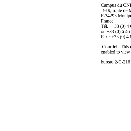
Campus du CN
1919, route de
F-34293 Montpel
France
Tél. : +33 (0) 4
ou +33 (0) 6 46
Fax : +33 (0) 4
Courriel :
This 
enabled to view 
bureau
2-C-216