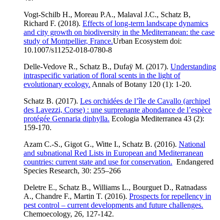
Vogt-Schilb H., Moreau P.A., Malaval J.C., Schatz B,
Richard F. (2018).
Effects of long-term landscape dynamics
and city growth on biodiversity in the Mediterranean: the case
study of Montpellier, France.
Urban Ecosystem doi:
10.1007/s11252-018-0780-8
Delle-Vedove R., Schatz B., Dufaÿ M. (2017).
Understanding
intraspecific variation of floral scents in the light of
evolutionary ecology.
Annals of Botany 120 (1): 1-20.
Schatz B
. (2017).
Les orchidées de l’île de Cavallo (archipel
des Lavezzi, Corse) : une surprenante abondance de l’espèce
protégée Gennaria diphylla.
Ecologia Mediterranea 43 (2):
159-170.
Azam C.-S., Gigot G., Witte I., Schatz B. (2016).
National
and subnational Red Lists in European and Mediterranean
countries: current state and use for conservation.
Endangered
Species Research, 30: 255–266
Deletre E., Schatz B., Williams L., Bourguet D., Ratnadass
A., Chandre F., Martin T. (2016).
Prospects for repellency in
pest control – current developments and future challenges.
Chemoecology, 26, 127-142.