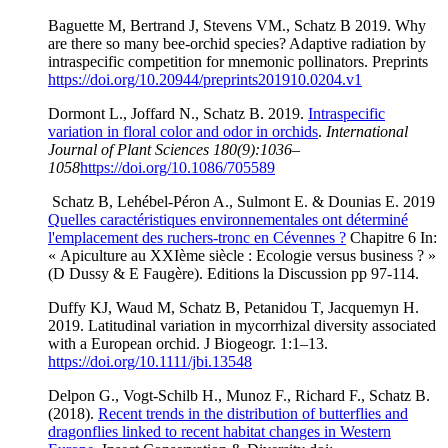
Baguette M, Bertrand J, Stevens VM., Schatz B 2019. Why
are there so many bee-orchid species? Adaptive radiation by
intraspecific competition for mnemonic pollinators. Preprints
https://doi.org/10.20944/preprints201910.0204.v1
Dormont L., Joffard N., Schatz B. 2019.
Intraspecific
variation in floral color and odor in orchids
.
International
Journal of Plant Sciences 180(9):1036–
1058
https://doi.org/10.1086/705589
Schatz B, Lehébel-Péron A., Sulmont E. & Dounias E. 2019
Quelles caractéristiques environnementales ont déterminé
l'emplacement des ruchers-tronc en Cévennes ?
Chapitre 6 In:
« Apiculture au XXIème siècle : Ecologie versus business ? »
(D Dussy & E Faugère). Editions la Discussion pp 97-114.
Duffy KJ, Waud M, Schatz B, Petanidou T, Jacquemyn H.
2019. Latitudinal variation in mycorrhizal diversity associated
with a European orchid. J Biogeogr. 1:1–13.
https://doi.org/10.1111/jbi.13548
Delpon G., Vogt-Schilb H., Munoz F., Richard F., Schatz B.
(2018).
Recent trends in the distribution of butterflies and
dragonflies linked to recent habitat changes in Western