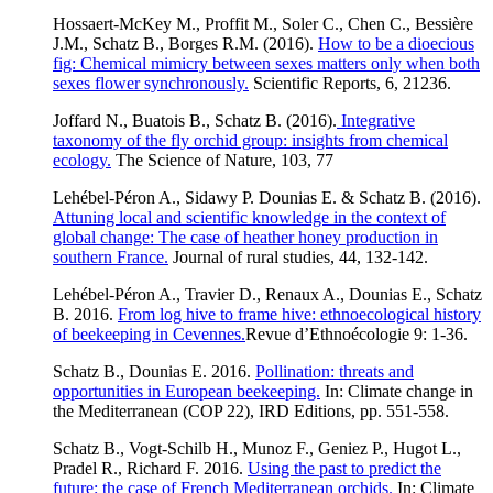
Hossaert-McKey M., Proffit M., Soler C., Chen C., Bessière
J.M., Schatz B., Borges R.M. (2016).
How to be a dioecious
fig: Chemical mimicry between sexes matters only when both
sexes flower synchronously.
Scientific Reports, 6, 21236.
Joffard N., Buatois B., Schatz B. (2016).
Integrative
taxonomy of the fly orchid group: insights from chemical
ecology.
The Science of Nature, 103, 77
Lehébel-Péron A., Sidawy P. Dounias E. & Schatz B. (2016).
Attuning local and scientific knowledge in the context of
global change: The case of heather honey production in
southern France.
Journal of rural studies, 44, 132-142.
Lehébel-Péron A., Travier D., Renaux A., Dounias E., Schatz
B. 2016.
From log hive to frame hive: ethnoecological history
of beekeeping in Cevennes.
Revue d’Ethnoécologie 9: 1-36.
Schatz B
., Dounias E. 2016.
Pollination: threats and
opportunities in European beekeeping.
In: Climate change in
the Mediterranean (COP 22), IRD Editions, pp. 551-558.
Schatz B
., Vogt-Schilb H., Munoz F., Geniez P., Hugot L.,
Pradel R., Richard F. 2016.
Using the past to predict the
future: the case of French Mediterranean orchids.
In: Climate