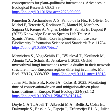
consequences for plant–pollinator interactions. Advances in
Ecological Research 68,63-89
https://doi.org/10.1016/bs.aecr.2023.09.003
Pamerlon S, Archambeau A-S, Pando de la Hoz F, Olivier G,
Michel F, Tercerie S, Rodinson E, Maurel N, Martínez-
Sagarra G, Kerner A, Vignes Lebbe R, Schatz B, Dupont P
(2023) Knowledge Base on Species Life Traits: A
Spanish/French Plinian Core implementation use case.
Biodiversity Information Science and Standards 7: e111784.
https://doi.org/10.3897/biss.7
Mennicken S., Vogt-Schilb H., Těšitelová T., Kotilínek M.,
Alomía Y.A., Schatz B., Jersáková J. 2023. Orchid-
mycorrhizal fungi interactions reveal a duality in their network
structure in two European regions differing in climate. Mol.
Ecol. 32(12), 3308-3321
https://doi.org/10.1111/mec.16918
Julien M., Schatz B., Robert A., Colas B. 2023. Monitoring
time of conservation-driven and mitigation-driven plant
translocations in Europe. Plant Ecology 224(9):1-12
https://doi.org/10.1007/s11258-023-01311-7
Doyle C.A.T., Abeli T., Albrecht M.A., Bellis J., Colas B.,
Dalrymple S., Ensslin A., Espejo J., Erftemeijer P.L.A., Julien