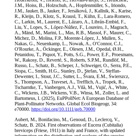
J.M., Hoiss, B., Holzschuh, A., Hopfenmüller, S., Iriondo,
J.M., Jauker, B., Jauker, F., Jersáková, J., Kallnik, K., Karise,
R., Kleijn, D., Klotz, S., Krausl, T., Kühn, E., Lara-Romero,
C., Larkin, M., Laurent, E., Lázaro, A., Librán-Embid, F.,
Liu, Y., Lopes, S., López-Núñez, F., Loureiro, J., Magrach,
A., Mänd, M., Marini, L., Mas, R.B., Massol, F., Maurer, C.,
Michez, D., Molina, F.P., Morente-López, J., Mullen, S.,
Nakas, G., Neuenkamp, L., Nowak, A., O'Connor, C.J.,
O'Rourke, A., Öckinger, E., Olesen, J.M., Opedal, Ø.H.,
Petanidou, T., Piquot, Y., Potts, S.G., Power, E.F., Proesmans,
W., Rakosy, D., Reverté, S., Roberts, S.P.M., Rundlöf, M.,
Russo, L., Schatz, B., Scheper, J., Schweiger, O., Serra, P.E.,
Siopa, C., Smith, H.G., Stanley, D., Ştefan, V., Steffan-
Dewenter, I., Stout, J.C., Sutter, L., Švara, E.M., Świerszcz,
S., Thompson, A., Traveset, A., Trefflich, A., Tropek, R.,
Tscharntke, T., Vanbergen, A.J., Vilà, M., Vujić, A., White,
C., Wickens, J.B., Wickens, V.B., Winsa, M., Zoller, L. and
Bartomeus, I. (2025), EuPPollNet: A European Database of
Plant-Pollinator Networks. Global Ecol Biogeogr, 34:
e70000.
https://doi.org/10.1111/geb.70000
Aubert, M., Bonifacino, M., Genoud, D., Leclercq, V.,
Schatz, B. 2024. First observations of Eucera (Cubitalia)
breviceps (Friese, 1911) in Italy and France, with updated
information on the distribution and ecology of the species