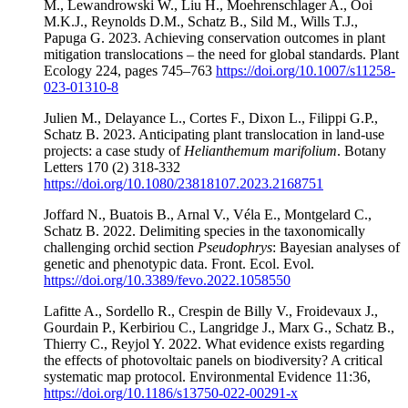
M., Lewandrowski W., Liu H., Moehrenschlager A., Ooi
M.K.J., Reynolds D.M., Schatz B., Sild M., Wills T.J.,
Papuga G. 2023. Achieving conservation outcomes in plant
mitigation translocations – the need for global standards. Plant
Ecology 224, pages 745–763
https://doi.org/10.1007/s11258-
023-01310-8
Julien M., Delayance L., Cortes F., Dixon L., Filippi G.P.,
Schatz B. 2023. Anticipating plant translocation in land-use
projects: a case study of
Helianthemum marifolium
. Botany
Letters 170 (2) 318-332
https://doi.org/10.1080/23818107.2023.2168751
Joffard N., Buatois B., Arnal V., Véla E., Montgelard C.,
Schatz B. 2022. Delimiting species in the taxonomically
challenging orchid section
Pseudophrys
: Bayesian analyses of
genetic and phenotypic data. Front. Ecol. Evol.
https://doi.org/10.3389/fevo.2022.1058550
Lafitte A., Sordello R., Crespin de Billy V., Froidevaux J.,
Gourdain P., Kerbiriou C., Langridge J., Marx G., Schatz B.,
Thierry C., Reyjol Y. 2022. What evidence exists regarding
the effects of photovoltaic panels on biodiversity? A critical
systematic map protocol. Environmental Evidence 11:36,
https://doi.org/10.1186/s13750-022-00291-x