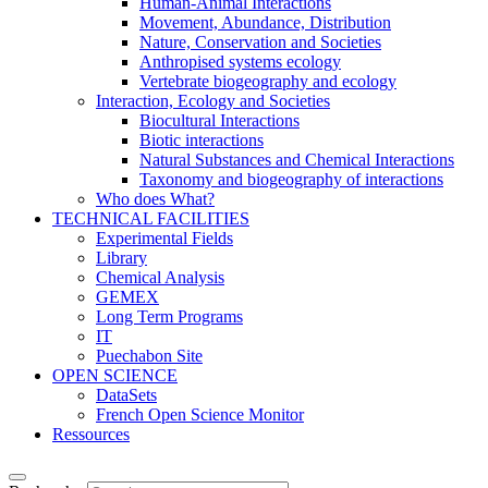
Human-Animal Interactions
Movement, Abundance, Distribution
Nature, Conservation and Societies
Anthropised systems ecology
Vertebrate biogeography and ecology
Interaction, Ecology and Societies
Biocultural Interactions
Biotic interactions
Natural Substances and Chemical Interactions
Taxonomy and biogeography of interactions
Who does What?
TECHNICAL FACILITIES
Experimental Fields
Library
Chemical Analysis
GEMEX
Long Term Programs
IT
Puechabon Site
OPEN SCIENCE
DataSets
French Open Science Monitor
Ressources