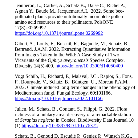
Jeannerod, L., Carlier, A., Schatz B., Daise C., Richel A.,
Agnan Y., Baude M., Jacquemart A.L. 2022. Some bee-
pollinated plants provide nutritionally incomplete pollen
amino acid resources to their pollinators. PolsONE
17(8):e0269992
https://doi.org/10.1371/journal.pone.0269992
Gibert, A., Louty, F., Buscail, R., Baguette, M., Schatz, B.,
Bertrand, J.A.M. 2022. Extracting Quantitative Information
from Images Taken in the Wild: A Case Study of Two
Vicariants of the
Ophrys aveyronensis
Species Complex.
Diversity 14(5):400,
https://doi.org/10.3390/d14050400
Vogt-Schilb, H., Richard, F., Malaval, J.C., Rapior, S., Fons,
F., Bourgade, V., Schatz, B., Büntgen, U., Moreau P.A.M.,
2022. Climate-induced long-term changes in the phenology of
Mediterranean fungi. Fungal Ecology, 60:101166,
https://doi.org/10.1016/j.funeco.2022.101166
Julien, M., Schatz, B., Contant, S., Filippi, G. 2022. Flora
richness of a military area: discovery of a remarkable station
of
Serapias neglecta
in Corsica. Biodiversity Data Journal 10
(1)
https://doi.org/10.3897/BDJ.10.e76375
Schatz, B., Genoud D, Escudié P., Geniez P., Wünsch K.G.,