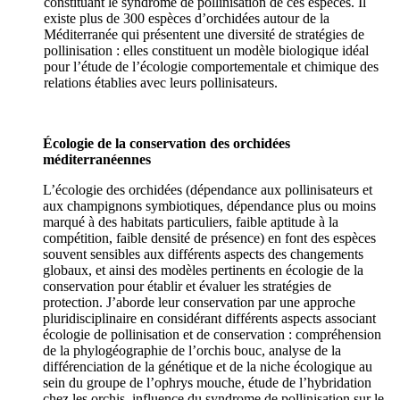
constituant le syndrome de pollinisation de ces espèces. Il
existe plus de 300 espèces d’orchidées autour de la
Méditerranée qui présentent une diversité de stratégies de
pollinisation : elles constituent un modèle biologique idéal
pour l’étude de l’écologie comportementale et chimique des
relations établies avec leurs pollinisateurs.
Écologie de la conservation des orchidées
méditerranéennes
L’écologie des orchidées (dépendance aux pollinisateurs et
aux champignons symbiotiques, dépendance plus ou moins
marqué à des habitats particuliers, faible aptitude à la
compétition, faible densité de présence) en font des espèces
souvent sensibles aux différents aspects des changements
globaux, et ainsi des modèles pertinents en écologie de la
conservation pour établir et évaluer les stratégies de
protection. J’aborde leur conservation par une approche
pluridisciplinaire en considérant différents aspects associant
écologie de pollinisation et de conservation : compréhension
de la phylogéographie de l’orchis bouc, analyse de la
différenciation de la génétique et de la niche écologique au
sein du groupe de l’ophrys mouche, étude de l’hybridation
chez les orchis, influence du syndrome de pollinisation sur le