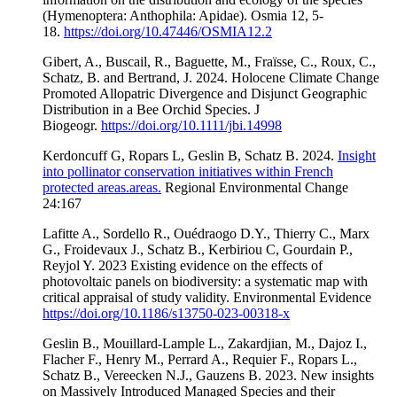
(Hymenoptera: Anthophila: Apidae). Osmia 12, 5-
18.
https://doi.org/10.47446/OSMIA12.2
Gibert, A., Buscail, R., Baguette, M., Fraïsse, C., Roux, C.,
Schatz, B. and Bertrand, J. 2024. Holocene Climate Change
Promoted Allopatric Divergence and Disjunct Geographic
Distribution in a Bee Orchid Species. J
Biogeogr.
https://doi.org/10.1111/jbi.14998
Kerdoncuff G, Ropars L, Geslin B, Schatz B. 2024.
Insight
into pollinator conservation initiatives within French
protected areas.areas.
Regional Environmental Change
24:167
Lafitte A., Sordello R., Ouédraogo D.Y., Thierry C., Marx
G., Froidevaux J., Schatz B., Kerbiriou C, Gourdain P.,
Reyjol Y. 2023 Existing evidence on the effects of
photovoltaic panels on biodiversity: a systematic map with
critical appraisal of study validity. Environmental Evidence
https://doi.org/10.1186/s13750-023-00318-x
Geslin B., Mouillard-Lample L., Zakardjian, M., Dajoz I.,
Flacher F., Henry M., Perrard A., Requier F., Ropars L.,
Schatz B., Vereecken N.J., Gauzens B. 2023. New insights
on Massively Introduced Managed Species and their