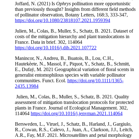
Joffard, N. (2021) Is
Ophrys
pollination more opportunistic
than previously thought? Insights from different field methods
of pollinator observation, Botany Letters, 168:3, 333-347,
https://doi.org/10.1080/23818107.2021.1959394
Julien, M., Colas, B., Muller, S., Schatz, B. 2021. Dataset of
costs of the mitigation hierarchy and plant translocations in
France. Data in brief. 302, 114064
https://doi.org/10.1016/j.dib.2021.107722
Manincor, N., Andreu, B., Buatois, B., Lou, C.H.,
Hautekèete, N., Massol, F., Piquot, Y., Schatz, B., Schmitt,
E., Dufaÿ, M. 2021 Geographical variation of floral scents in
generalist entomophilous species with variable pollinator
communities. Funct. Ecol.
https://doi.org/10.1111/1365-
2435.13984
Julien, M., Colas, B., Muller, S., Schatz, B. 2021. Quality
assessment of mitigation translocation protocols for protected
plants in France. Journal of Ecological Management. 302,
114064
https://doi.org/10.1016/j.jenvman.2021.114064
Bersweden, L., Viruel, J., Schatz, B., Harland, J., Gargiulo,
R., Cowan, R.S., Calevo, J., Juan, A., Clarkson, J.J., Leitch,
A.R., Fay, M.F. 2021. Microsatellites and petal morphology