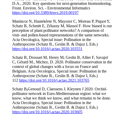
D.A., 2020. Key questions for next-generation biomonitoring.
Front. Environ. Sci. - Environmental Informatics
https://doi.org/10.3389/fenvs.2019.00197
Manincor N, Hautekèete N, Mayozer C, Moreau P, Piquot Y,
Schatz B, Schmitt E, Zélazny M, Massol F. How biased is our
perception of plant-pollinator networks? A comparison of
visit- and pollen-based representations of the same networks.
Acta Oecologica, Special issue: Pollination in the
Anthropocene (Schatz B., Geslin B. & Dajoz I, Eds.)
https://doi.org/10.1016/j.actao.2020.103551
Schatz B, Drossart M, Henry M, Geslin B, Allier F, Savajol
C, Gérard M., Michez, D. 2020. Pollinator conservation in the
context of global changes with a focus on France and
Belgium. Acta Oecologica, Special issue: Pollination in the
Anthropocene (Schatz B., Geslin B. & Dajoz I, Eds.)
112
https://doi.org/10.1016/j.actao.2021.103765
Schatz B
,
Genoud D, Claessens J, Kleynen J 2020. Orchid-
pollinator network in Euro-Mediterranean region: what we
know, what we think we know, and what remains to be done.
Acta Oecologica, Special issue: Pollination in the
Anthropocene (Schatz B., Geslin B. & Dajoz I, Eds.)
https://doi.org/10.1016/j.actao.2020.103605