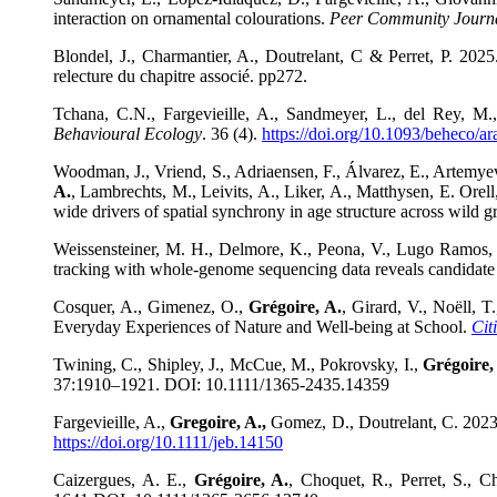
interaction on ornamental colourations.
Peer Community Journ
Blondel, J., Charmantier, A., Doutrelant, C & Perret, P. 202
relecture du chapitre associé. pp272.
Tchana, C.N., Fargevieille, A., Sandmeyer, L., del Rey, M
Behavioural Ecology
. 36 (4).
https://doi.org/10.1093/beheco/ar
Woodman, J., Vriend, S., Adriaensen, F., Álvarez, E., Artemyev
A.
, Lambrechts, M., Leivits, A., Liker, A., Matthysen, E. Orell
wide drivers of spatial synchrony in age structure across wild gr
Weissensteiner, M. H., Delmore, K., Peona, V., Lugo Ramos,
tracking with whole-genome sequencing data reveals candidate fo
Cosquer, A., Gimenez, O.,
Grégoire, A.
, Girard, V., Noëll, 
Everyday Experiences of Nature and Well-being at School.
Cit
Twining, C., Shipley, J., McCue, M., Pokrovsky, I.,
Grégoire,
37:1910–1921. DOI: 10.1111/1365-2435.14359
Fargevieille, A.
,
Gregoire, A.,
Gomez, D., Doutrelant, C. 2023. 
https://doi.org/10.1111/jeb.14150
Caizergues, A. E.,
Grégoire, A.
, Choquet, R., Perret, S., C