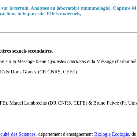
s sur le terrain, Analyses au laboratoire (immunologie), Capture
ractions hôte-parasite, Effets maternels,
tères sexuels secondaires.
ière sur la Mésange bleue
Cyanistes caeruleus
et la Mésange charbonni
 CEFE) & Doris Gomez (CR CNRS, CEFE).
.
FE), Marcel Lambrechts (DR CNRS, CEFE) & Bruno Faivre (Pr. Unive
culté des Sciences
, département d'enseignement
Biologie Ecologie
, d