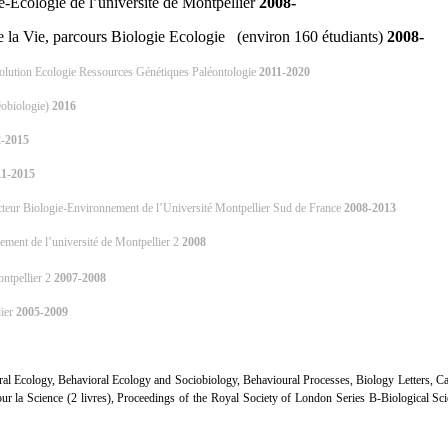
Ecologie de l’université de Montpellier
2008-
 la Vie, parcours Biologie Ecologie (environ 160 étudiants)
2008-
volution Ecologie Ressources Génétiques Paléontologie
2011-2020
éobiologie)
2016
2-2015
11-2015
teur Biologie-Environnement de l’Université Montpellier Sud de France
2008-2013
ement de l’université de Montpellier 2
2008
ontpellier 2
2007-2008
lier
2005-2009
al Ecology, Behavioral Ecology and Sociobiology, Behavioural Processes, Biology Letters, Can
r la Science (2 livres), Proceedings of the Royal Society of London Series B-Biological Scie