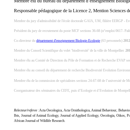
Membre élu du bureau du département d’enseignement Biologie-
Responsable pédagogique de la Licence 2, Mention Sciences de
Membre du jury d'admissibilité de l'école doctorale GAIA, UM, flilière EERGP - E
Président du jury de recrutement du poste MCF sections 36-68 (n°emploi 0617- Pal
Co-directeur du
département d'enseignement Biologie-Ecologie
(63 personnels)
201
Membre du Conseil Scientifique du volet ‘biodiversité’ de la ville de Montpellier.
20
Membre élu au Comité de Direction du Pôle de Formation et de Recherche EVAP sec
Membre élu au conseil du département de recherche Biodiversité Evolution Environn
Membre élu de la commission de spécialistes sections 24-67-68 de l’université de M
Coorganisateur des séminaires du CEFE, puis d’Ecologie et d’Evolution de Montpel
Relecteur/referee :
Acta Oecologica, Acta Ornithologica, Animal Behaviour, Behavior
Ibis, Journal of Animal Ecology, Journal of Applied Ecology, Oecologia, Oikos, Pou
African Journal of Wildlife Research.