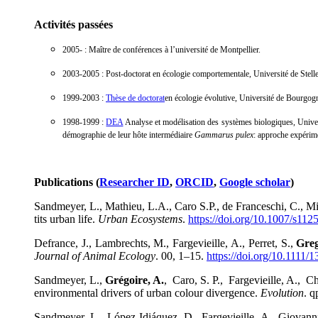
Activités passées
2005- : Maître de conférences à l’université de Montpellier.
2003-2005 : Post-doctorat en écologie comportementale, Université de Stelle
1999-2003 :
Thèse de doctorat
en écologie évolutive, Université de Bourgogn
1998-1999 :
DEA
Analyse et modélisation des systèmes biologiques, Univers
démographie de leur hôte intermédiaire
Gammarus pulex
: approche expérime
Publications (
Researcher ID
,
ORCID
,
Google scholar
)
Sandmeyer, L., Mathieu, L.A., Caro S.P., de Franceschi, C., Mi
tits urban life.
Urban Ecosystems
.
https://doi.org/10.1007/s11
Defrance, J., Lambrechts, M., Fargevieille, A., Perret, S.,
Greg
Journal of Animal Ecology
. 00, 1–15.
https://doi.org/10.1111
Sandmeyer, L.,
Grégoire, A.
, Caro, S. P., Fargevieille, A.,
environmental drivers of urban colour divergence.
Evolution
. 
Sandmeyer, L., López-Idiáquez, D., Fargevieille, A., Giovanni