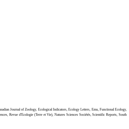
adian Journal of Zoology, Ecological Indicators, Ecology Letters, Emu, Functional Ecology,
nces, Revue d'Ecologie (Terre et Vie), Natures Sciences Sociétés, Scientific Reports, South