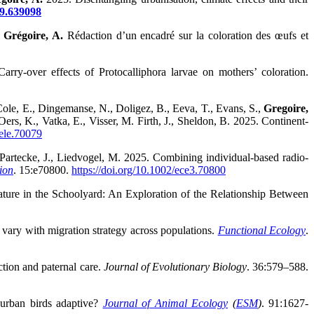
19.639098
.
Grégoire, A.
Rédaction d’un encadré sur la coloration des œufs et
arry-over effects of Protocalliphora larvae on mothers’ coloration.
Cole, E., Dingemanse, N., Doligez, B., Eeva, T., Evans, S.,
Gregoire,
Oers, K., Vatka, E., Visser, M. Firth, J., Sheldon, B. 2025. Continent-
/ele.70079
., Partecke, J., Liedvogel, M. 2025. Combining individual-based radio-
ion
. 15:e70800.
https://doi.org/10.1002/ece3.70800
Nature in the Schoolyard: An Exploration of the Relationship Between
e vary with migration strategy across populations.
Functional Ecology
.
ction and paternal care.
Journal of Evolutionary Biology
. 36:579–588.
 urban birds adaptive?
Journal of Animal Ecology
(
ESM
)
. 91:1627-