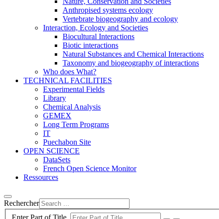
Nature, Conservation and Societies
Anthropised systems ecology
Vertebrate biogeography and ecology
Interaction, Ecology and Societies
Biocultural Interactions
Biotic interactions
Natural Substances and Chemical Interactions
Taxonomy and biogeography of interactions
Who does What?
TECHNICAL FACILITIES
Experimental Fields
Library
Chemical Analysis
GEMEX
Long Term Programs
IT
Puechabon Site
OPEN SCIENCE
DataSets
French Open Science Monitor
Ressources
Rechercher
Enter Part of Title