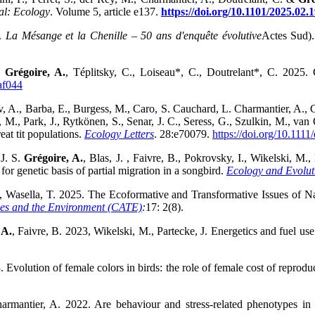
al:
Ecology
. Volume 5, article e137.
https://doi.org/10.1101/2025.02.
5.
La Mésange et la Chenille – 50 ans d'enquête évolutive
Actes Sud)
.,
Grégoire, A.
, Téplitsky, C., Loiseau*, C., Doutrelant*, C. 2025. C
af044
, A., Barba, E., Burgess, M., Caro, S. Cauchard, L. Charmantier, A., 
, M., Park, J., Rytkönen, S., Senar, J. C., Seress, G., Szulkin, M., van 
eat tit populations.
Ecology Letters
. 28:e70079.
https://doi.org/10.1111
 J. S.
Grégoire, A.
, Blas, J. , Faivre, B., Pokrovsky, I., Wikelski, M
r genetic basis of partial migration in a songbird.
Ecology and Evolut
T., Wasella, T. 2025. The Ecoformative and Transformative Issues of 
ies and the Environment (CATE)
:
17: 2(8).
 A.
, Faivre, B. 2023, Wikelski, M., Partecke, J. Energetics and fuel us
Evolution of female colors in birds: the role of female cost of reprodu
harmantier, A. 2022. Are behaviour and stress-related phenotypes in