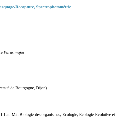
-Marquage-Recapture, Spectrophotométrie
ère
Parus major
.
rsité de Bourgogne, Dijon).
u L1 au M2: Biologie des organismes, Ecologie, Ecologie Evolutive et