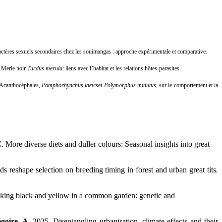
actères sexuels secondaires chez les souimangas : approche expérimentale et comparative.
e Merle noir
Turdus merula
: liens avec l’habitat et les relations hôtes-parasites.
s Acanthocéphales,
Pomphorhynchus laevis
et
Polymorphus minutus
, sur le comportement et la
 More diverse diets and duller colours: Seasonal insights into great
 reshape selection on breeding timing in forest and urban great tits
.
sking black and yellow in a common garden: genetic and
goire, A.
2025. Disentangling urbanisation, climate effects and their