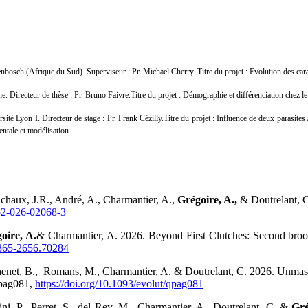
nbosch (Afrique du Sud). Superviseur : Pr. Michael Cherry. Titre du projet : Evolution des car
e. Directeur de thèse : Pr. Bruno Faivre.Titre du projet : Démographie et différenciation chez l
ité Lyon I. Directeur de stage : Pr. Frank Cézilly.Titre du projet : Influence de deux parasite
ntale et modélisation.
chaux, J.R., André, A., Charmantier, A.,
Grégoire, A.,
& Doutrelant, C.
252-026-02068-3
oire, A.
& Charmantier, A. 2026. Beyond First Clutches: Second broods
/1365-2656.70284
 Chenet, B., Romans, M., Charmantier, A. & Doutrelant, C. 2026. Unma
qpag081,
https://doi.org/10.1093/evolut/qpag081
ni, P., Perret, S., del Rey, M., Charmantier, A., Doutrelant, C. &
Gré