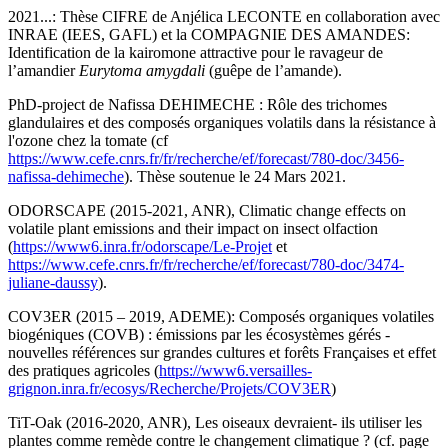
2021...: Thèse CIFRE de Anjélica LECONTE en collaboration avec
INRAE (IEES, GAFL) et la COMPAGNIE DES AMANDES:
Identification de la kairomone attractive pour le ravageur de
l’amandier
Eurytoma amygdali
(guêpe de l’amande).
PhD-project de Nafissa DEHIMECHE : Rôle des trichomes
glandulaires et des composés organiques volatils dans la résistance à
l'ozone chez la tomate (cf
https://www.cefe.cnrs.fr/fr/recherche/ef/forecast/780-doc/3456-
nafissa-dehimeche
). Thèse soutenue le 24 Mars 2021.
ODORSCAPE (2015-2021, ANR), Climatic change effects on
volatile plant emissions and their impact on insect olfaction
(
https://www6.inra.fr/odorscape/Le-Projet
et
https://www.cefe.cnrs.fr/fr/recherche/ef/forecast/780-doc/3474-
juliane-daussy
).
COV3ER (2015 – 2019, ADEME): Composés organiques volatiles
biogéniques (COVB) : émissions par les écosystèmes gérés -
nouvelles références sur grandes cultures et forêts Françaises et effet
des
pratiques agric
oles
(
https://www6.versailles-
grignon.inra.fr/ecosys/Recherche/Projets/COV3ER
)
TiT-Oak (2016-2020, ANR), Les oiseaux devraient- ils utiliser les
plantes comme remède contre le changement climatique ? (cf. page