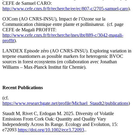
CEFE de Samuel CARO:
http://www.cefe.cnrs.fr/fr/recherche/ee/ec/807-c/2705-samuel-caro
).
O3Com
(AO CNRS-INSU)
, Impact de l’Ozone sur la
Communication chimique entre plante et pollinisateur.
(cf. page
CEFE de Magali PROFFIT:
http://www.cefe.cnrs.fr/fr/recherche/ines/ibt/889-c/3042-magali-
proffit
).
LANDEX Episode zéro (AO CNRS-INSU). Exploring variation in
terpene enantiomers as possible markers for heterogenic BVOC
sources in forest ecosystems (en collaboration avec Jonathan
Williams – Max-Planck Institut für Chemie).
Recent Publications
(cf.
https://www.researchgate.net/profile/Michael_Staudt2/publications
)
Staudt M, Rivet C, Erdogan M. 2025. Diversity of Volatile
Emissions From Cork Oak: Quantity and Quality Vary
Independently Across Its Range. Ecology and Evolution, 15:
e72093
https://doi.org/10.1002/ece3.72093
..