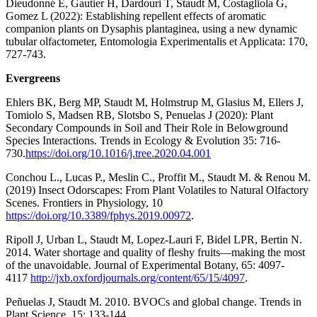
Dieudonné E, Gautier H, Dardouri T, Staudt M, Costagliola G,
Gomez L (2022): Establishing repellent effects of aromatic
companion plants on Dysaphis plantaginea, using a new dynamic
tubular olfactometer, Entomologia Experimentalis et Applicata: 170,
727-743.
Evergreens
Ehlers BK, Berg MP, Staudt M, Holmstrup M, Glasius M, Ellers J,
Tomiolo S, Madsen RB, Slotsbo S, Penuelas J (2020): Plant
Secondary Compounds in Soil and Their Role in Belowground
Species Interactions. Trends in Ecology & Evolution 35: 716-
730.
https://doi.org/10.1016/j.tree.2020.04.001
Conchou L., Lucas P., Meslin C., Proffit M., Staudt M. & Renou M.
(2019) Insect Odorscapes: From Plant Volatiles to Natural Olfactory
Scenes. Frontiers in Physiology, 10
https://doi.org/10.3389/fphys.2019.00972
.
Ripoll J, Urban L, Staudt M, Lopez-Lauri F, Bidel LPR, Bertin N.
2014. Water shortage and quality of fleshy fruits—making the most
of the unavoidable. Journal of Experimental Botany, 65: 4097-
4117
http://jxb.oxfordjournals.org/content/65/15/4097
.
Peñuelas J, Staudt M. 2010. BVOCs and global change. Trends in
Plant Science, 15: 133-144