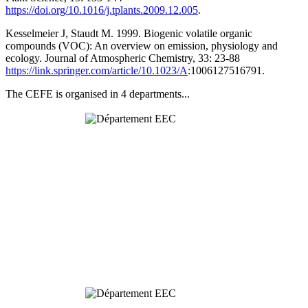
https://doi.org/10.1016/j.tplants.2009.12.005
.
Kesselmeier J, Staudt M. 1999. Biogenic volatile organic
compounds (VOC): An overview on emission, physiology and
ecology. Journal of Atmospheric Chemistry, 33: 23-88
https://link.springer.com/article/10.1023/A
:1006127516791.
The CEFE is organised in 4 departments...
Behavioural
& Evolutionary
Ecology