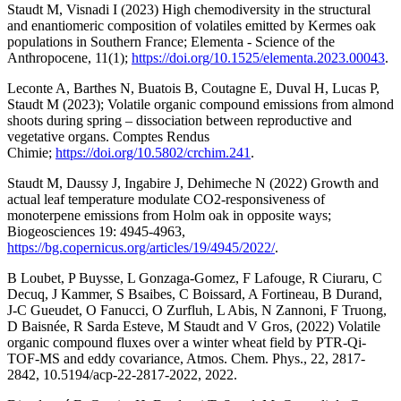
Staudt M, Visnadi I (2023) High chemodiversity in the structural
and enantiomeric composition of volatiles emitted by Kermes oak
populations in Southern France; Elementa - Science of the
Anthropocene, 11(1);
https://doi.org/10.1525/elementa.2023.00043
.
Leconte A, Barthes N, Buatois B, Coutagne E, Duval H, Lucas P,
Staudt M (2023); Volatile organic compound emissions from almond
shoots during spring – dissociation between reproductive and
vegetative organs. Comptes Rendus
Chimie;
https://doi.org/10.5802/crchim.241
.
Staudt M, Daussy J, Ingabire J, Dehimeche N (2022) Growth and
actual leaf temperature modulate CO2-responsiveness of
monoterpene emissions from Holm oak in opposite ways;
Biogeosciences 19: 4945-4963,
https://bg.copernicus.org/articles/19/4945/2022/
.
B Loubet, P Buysse, L Gonzaga-Gomez, F Lafouge, R Ciuraru, C
Decuq, J Kammer, S Bsaibes, C Boissard, A Fortineau, B Durand,
J-C Gueudet, O Fanucci, O Zurfluh, L Abis, N Zannoni, F Truong,
D Baisnée, R Sarda Esteve, M Staudt and V Gros, (2022) Volatile
organic compound fluxes over a winter wheat field by PTR-Qi-
TOF-MS and eddy covariance, Atmos. Chem. Phys., 22, 2817-
2842, 10.5194/acp-22-2817-2022, 2022.