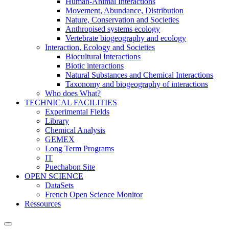
Human-Animal Interactions
Movement, Abundance, Distribution
Nature, Conservation and Societies
Anthropised systems ecology
Vertebrate biogeography and ecology
Interaction, Ecology and Societies
Biocultural Interactions
Biotic interactions
Natural Substances and Chemical Interactions
Taxonomy and biogeography of interactions
Who does What?
TECHNICAL FACILITIES
Experimental Fields
Library
Chemical Analysis
GEMEX
Long Term Programs
IT
Puechabon Site
OPEN SCIENCE
DataSets
French Open Science Monitor
Ressources