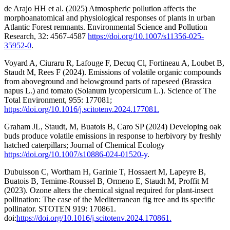
de Arajo HH et al. (2025) Atmospheric pollution affects the
morphoanatomical and physiological responses of plants in urban
Atlantic Forest remnants. Environmental Science and Pollution
Research, 32: 4567-4587
https://doi.org/10.1007/s11356-025-
35952-0
.
Voyard A, Ciuraru R, Lafouge F, Decuq Cl, Fortineau A, Loubet B,
Staudt M, Rees F (2024). Emissions of volatile organic compounds
from aboveground and belowground parts of rapeseed (Brassica
napus L.) and tomato (Solanum lycopersicum L.). Science of The
Total Environment, 955: 177081;
https://doi.org/10.1016/j.scitotenv.2024.177081.
Graham JL, Staudt, M, Buatois B, Caro SP (2024) Developing oak
buds produce volatile emissions in response to herbivory by freshly
hatched caterpillars; Journal of Chemical Ecology
https://doi.org/10.1007/s10886-024-01520-y
.
Dubuisson C, Wortham H, Garinie T, Hossaert M, Lapeyre B,
Buatois B, Temime-Roussel B, Ormeno E, Staudt M, Proffit M
(2023). Ozone alters the chemical signal required for plant-insect
pollination: The case of the Mediterranean fig tree and its specific
pollinator. STOTEN 919: 170861.
doi:
https://doi.org/10.1016/j.scitotenv.2024.170861.