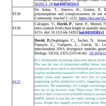
30292-3_10
hal-04976552v1
De Solan, T., Sinervo, B., Geniez, P.,
P139
polymorphism and conspicuousness do not inc
Community Journal
3 : e111.
https://doi.org/1
Calcagno, V.,
David, P
., Jarne, P., Massol, 
P138
rates controls food-chain length in spatially st
S151. doi: 10.1111/ele.14263
hal-04310381v1
David, P.,
Degletagne, C., Saclier, N., Jenna
François, C., Guéguen, L., Garcia, N., L
mitochondrial DNA divergence undelies geneti
Biology, 32(10), 2325-2333.e6 doi :
10.1016/j.
[It is intellectually frustrating when some theory seems
This was the case of cytonuclear conflict theory: nuc
cytoplasmic genes (such as mitochondrial genes) are u
of genes are therefore exposed to conflicts over how 
female versus male gametes. We have lots of exam
suppressing pollen production evolve, triggering cou
P137
production. But surprisingly not a single convincing 
first one in my favourite snail,
Physa acuta
. The sto
much so that it took us lots of double-checks to ascertai
mtDNA. Indeed it was, but the snails carrying it tur
acuta
, though they happily received their sperm. They