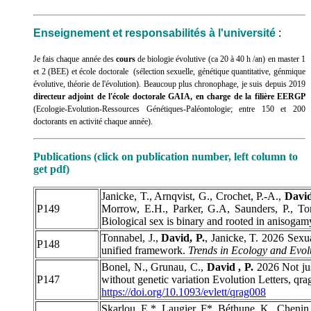
Enseignement et responsabilités à l'université
:
Je fais chaque année des
cours
de biologie évolutive (ca 20 à 40 h /an) en master 1
et 2 (BEE) et école doctorale (sélection sexuelle, génétique quantitative, génmique
évolutive, théorie de l'évolution). Beaucoup plus chronophage, je suis depuis 2019
directeur adjoint de l'école doctorale GAIA, en charge de la filière EERGP
(Ecologie-Evolution-Ressources Génétiques-Paléontologie; entre 150 et 200
doctorants en activité chaque année).
Publications (click on publication number, left column to
get pdf)
Janicke, T., Arnqvist, G., Crochet, P.-A.,
Davi
P149
Morrow, E.H., Parker, G.A, Saunders, P., To
Biological sex is binary and rooted in anisogam
Tonnabel, J.,
David, P.
, Janicke, T. 2026 Sexua
P148
unified framework.
Trends in Ecology and Evol
Bonel, N., Grunau, C.,
David , P.
2026 Not jus
P147
without genetic variation Evolution Letters, q
https://doi.org/10.1093/evlett/qrag008
Skarlou, E.*, Laugier, F*, Béthune, K., Chenin,