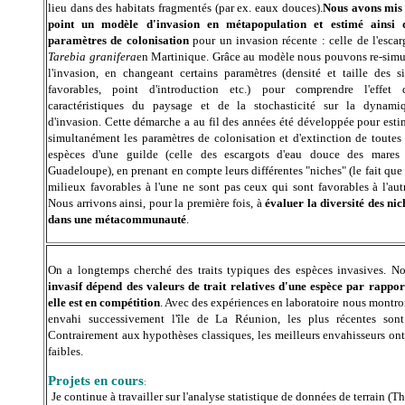
lieu dans des habitats fragmentés (par ex. eaux douces).
Nous avons mis
point un modèle d'invasion en métapopulation et estimé ainsi 
paramètres de colonisation
pour un invasion récente : celle de l'escar
Tarebia granifera
en Martinique. Grâce au modèle nous pouvons re-simu
l'invasion, en changeant certains paramètres (densité et taille des si
favorables, point d'introduction etc.) pour comprendre l'effet 
caractéristiques du paysage et de la stochasticité sur la dynami
d'invasion. Cette démarche a au fil des années été développée pour esti
simultanément les paramètres de colonisation et d'extinction de toutes 
espèces d'une guilde (celle des escargots d'eau douce des mares
Guadeloupe), en prenant en compte leurs différentes "niches" (le fait que 
milieux favorables à l'une ne sont pas ceux qui sont favorables à l'autr
Nous arrivons ainsi, pour la première fois, à
évaluer la diversité des nic
dans une métacommunauté
.
On a longtemps cherché des traits typiques des espèces invasives. N
invasif dépend des valeurs de trait relatives d'une espèce par rappor
elle est en compétition
. Avec des expériences en laboratoire nous montro
envahi successivement l'île de La Réunion, les plus récentes son
Contrairement aux hypothèses classiques, les meilleurs envahisseurs ont 
faibles.
Projets en cours
:
Je continue à travailler sur
l'analyse statistique de données de terrain (