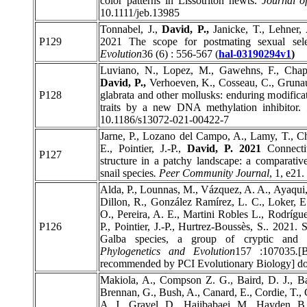
color patterns in Lissotriton newts.
Journal o
10.1111/jeb.13985
Tonnabel, J.,
David, P.,
Janicke, T., Lehner, 
P129
2021 The scope for postmating sexual sele
Evolution
36 (6) : 556-567 (
hal-03190294v1
)
Luviano, N., Lopez, M., Gawehns, F., Chapa
David, P.,
Verhoeven, K., Cosseau, C., Gruna
P128
glabrata and other mollusks: enduring modifica
traits by a new DNA methylation inhibitor.
10.1186/s13072-021-00422-7
Jarne, P., Lozano del Campo, A., Lamy, T., Ch
E., Pointier, J.-P.,
David, P. 2021
Connectiv
P127
structure in a patchy landscape: a comparativ
snail species
. Peer Community Journal
, 1, e21
Alda, P., Lounnas, M., Vázquez, A. A., Ayaqui
Dillon, R., González Ramírez, L. C., Loker, E
O., Pereira, A. E., Martini Robles L., Rodrígu
P126
P., Pointier, J.-P., Hurtrez-Boussès, S.. 2021.
Galba species, a group of cryptic and 
Phylogenetics and Evolution
157 :107035
.
[
recommended by PCI Evolutionary Biology] do
Makiola, A., Compson Z. G., Baird, D. J., Bar
Brennan, G., Bush, A., Canard, E., Cordie, T., C
A. J., Gravel, D., Hajibabaei, M., Hayden, B. 