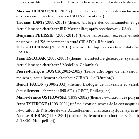
reptiles méditerranéens; actuellement : cherche un emploi dans le domain
Maxime DUBART
(2016-2019) (thème: Coexistence dans des métacommun
ans), en contrat secteur privé en R&D /informatique)
Thomas LAMY
(2008-2011) (thème: biologie des communautés et gén
Actuellement : chercheur IRD Montpellier, après postdocs aux USA)
Benjamin PELISSIE
(2007-2010) (thème: allocation sexuelle et sél
postdoc aux USA, récemment recruté CIRAD La Réunion
)
Hélène JOURDAN
(2007-2010) (thème : biologie des métapopulations
- ASTRE
)
Juan ESCOBAR
(2005-2008) (thème : architecture génétique, systèmes
A
ctuellement : chercheur à Medellin, Colombie
)
Pierre-François DUYCK
(2002-2005) (thème :Biologie de l'invasion e
mouches;
actuellement : chercheur CIRAD - La Réunion)
)
Benoît FACON
(2000-2003) (thème: Biologie de l'invasion et variatio
(actuellement : chercheur INRAE au CBGP, Baillarguet)
Marie-France OSTROWSKI
(1999-2002) (thème : évolution des polymo
Anne TSITRONE
(1998-2001) (thème : conséquences de la consanguinité 
l'évolution de l'histoire de vie. A
ctuellement : chanteuse lyrique, après
Nicolas BIERNE
(1998-2001) (thème : isolement reproductif et spéciati
à l'ISEM, Montpellier)
)