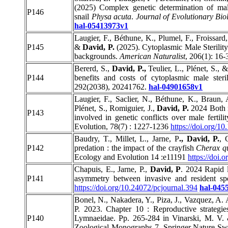
(2025) Complex genetic determination of male-
P146
snail
Physa acuta
.
Journal of Evolutionary Bio
hal-05413973v1
Laugier, F., Béthune, K., Plumel, F., Froissard
P145
&
David, P.
(2025). Cytoplasmic Male Sterility 
backgrounds.
American Naturalist
, 206(1): 16
Bererd, S.,
David, P.,
Teulier, L., Plénet, S.,
P144
benefits and costs of cytoplasmic male steri
292(2038), 20241762.
hal-04901658v1
Laugier, F., Saclier, N., Béthune, K., Braun,
Plénet, S., Romiguier, J.,
David, P.
2024 Both n
P143
involved in genetic conflicts over male fertili
Evolution, 78(7) : 1227-1236
https://doi.org/1
Baudry, T., Millet, L., Jarne, P
., David, P.
, 
P142
predation : the impact of the crayfish
Cherax qu
Ecology and Evolution 14 :e11191
https://doi.
Chapuis, E., Jarne, P.,
David, P
. 2024 Rapid l
P141
asymmetry between invasive and resident sp
https://doi.org/10.24072/pcjournal.394
hal-045
Bonel, N., Nakadera, Y., Piza, J., Vazquez, A.
P. 2023. Chapter 10 : Reproductive strategies
P140
Lymnaeidae. Pp. 265-284 in Vinarski, M. V.
Zoological Monographs 7, Springer Nature Sw