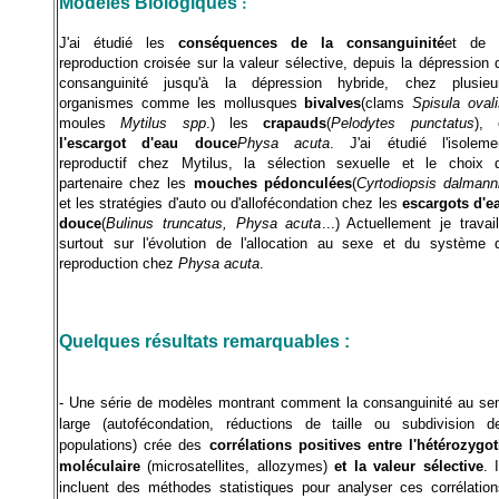
:
Modèles Biologiques
J'ai étudié les
conséquences de la consanguinité
et de 
reproduction croisée sur la valeur sélective, depuis la dépression 
consanguinité jusqu'à la dépression hybride, chez plusieu
organismes comme les mollusques
bivalves
(clams
Spisula ovali
moules
Mytilus spp
.) les
crapauds
(
Pelodytes punctatus
), 
l'escargot d'eau douce
Physa acuta
. J'ai étudié l'isoleme
reproductif chez Mytilus, la sélection sexuelle et le choix 
partenaire chez les
mouches pédonculées
(
Cyrtodiopsis dalmann
et les stratégies d'auto ou d'allofécondation chez les
escargots d'e
douce
(
Bulinus truncatus, Physa acuta
...) Actuellement je travail
surtout sur l'évolution de l'allocation au sexe et du système 
reproduction chez
Physa acuta
.
Quelques résultats remarquables :
- Une série de modèles montrant comment la consanguinité au se
large (autofécondation, réductions de taille ou subdivision d
populations) crée des
corrélations positives entre l'hétérozygot
moléculaire
(microsatellites, allozymes)
et la valeur sélective
. 
incluent des méthodes statistiques pour analyser ces corrélation