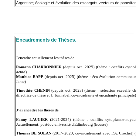
Argentine; écologie et évolution des escargots vecteurs de parasito
Encadrements de Thèses
:
J'encadre actuellement les thèses de
Romann CHARBONNIER
(depuis oct. 2025) (thème : conflits cytop
acuta
)
Matthias RAPP
(depuis oct. 2025) (thème : éco-évolution communaut
Jarne)
Timothée CHENIN
(depuis oct. 2023) (thème : sélection sexuelle c
directrice de thèse et J. Tonnabel, co-encadrante et encadrante principale)
J'ai encadré les thèses de
Fanny LAUGIER (
2021-2024) (thème : conflits cytoplasme-noya
Actuellement: postdoc université d'Edimbourg (Ecosse)
Thomas DE SOLAN
(2017- 2020; co-encadrement avec P.A. Crochet) (