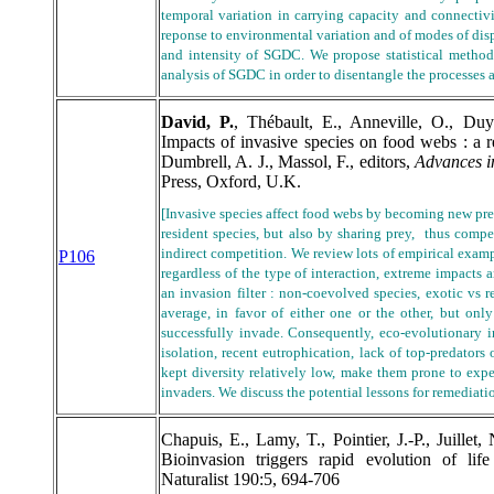
temporal variation in carrying capacity and connectivi
reponse to environmental variation and of modes of disp
and intensity of SGDC. We propose statistical method
analysis of SGDC in order to disentangle the processes 
David, P.
, Thébault, E., Anneville, O., Duy
Impacts of invasive species on food webs : a r
Dumbrell, A. J., Massol, F., editors,
Advances i
Press, Oxford, U.K.
[Invasive species affect food webs by becoming new pre
resident species, but also by sharing prey, thus compe
indirect competition. We review lots of empirical examp
P106
regardless of the type of interaction, extreme impacts
an invasion filter : non-coevolved species, exotic vs 
average, in favor of either one or the other, but onl
successfully invade
. Consequently, eco-evolutionary i
isolation, recent eutrophication, lack of top-predators
kept diversity relatively low, make them prone to exper
invaders. We discuss the potential lessons for remediati
Chapuis, E., Lamy, T., Pointier, J.-P., Juillet,
Bioinvasion triggers rapid evolution of life
Naturalist 190:5, 694-706