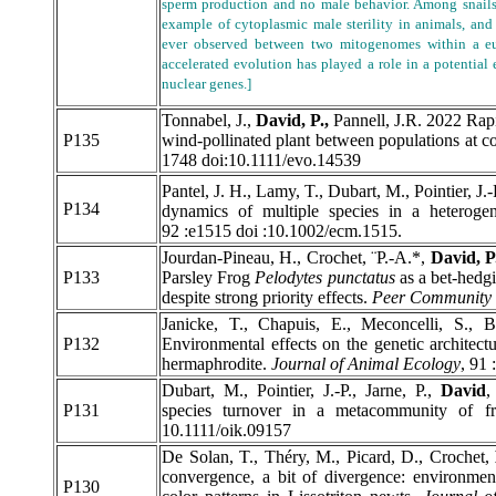
sperm production and no male behavior. Among snail
example of cytoplasmic male sterility in animals, and
ever observed between two mitogenomes within a euk
accelerated evolution has played a role in a potentia
nuclear genes.]
Tonnabel, J.,
David, P.,
Pannell, J.R. 2022 Rap
P135
wind-pollinated plant between populations at co
1748 doi:10.1111/evo.14539
Pantel, J. H., Lamy, T., Dubart, M., Pointier, J.-
P134
dynamics of multiple species in a heteroge
92 :e1515 doi :10.1002/ecm.1515.
Jourdan-Pineau, H., Crochet, ¨P.-A.*,
David, P
P133
Parsley Frog
Pelodytes punctatus
as a bet-hedgi
despite strong priority effects.
Peer Community 
Janicke, T., Chapuis, E., Meconcelli, S., 
P132
Environmental effects on the genetic architect
hermaphrodite.
Journal of Animal Ecology
, 91
Dubart, M., Pointier, J.-P., Jarne, P.,
David
P131
species turnover in a metacommunity of f
10.1111/oik.09157
De Solan, T., Théry, M., Picard, D., Crochet,
convergence, a bit of divergence: environment
P130