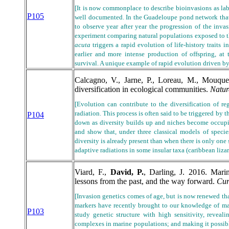
[It is now commonplace to describe bioinvasions as lab
P105
well documented. In the Guadeloupe pond network that
to observe year after year the progression of the inv
experiment comparing natural populations exposed to th
acuta
triggers a rapid evolution of life-history traits i
earlier and more intense production of offspring, at
survival. A unique example of rapid evolution driven by
Calcagno, V., Jarne, P., Loreau, M., Mouqu
diversification in ecological communities.
Natur
[Evolution can contribute to the diversification of r
radiation. This process is often said to be triggered by 
P104
down as diversity builds up and niches become occupied
and show that, under three classical models
of species
diversity is already present than when there is only one
adaptive radiations in some insular taxa (caribbean liza
Viard, F.,
David, P.
, Darling, J. 2016. Mari
lessons from the past, and the way forward.
Cur
[Invasion genetics comes of age, but is now renewed t
markers have recently brought to our knowledge of mar
P103
study genetic structure with high sensitivity, reveal
complexes in marine populations; and making it possible