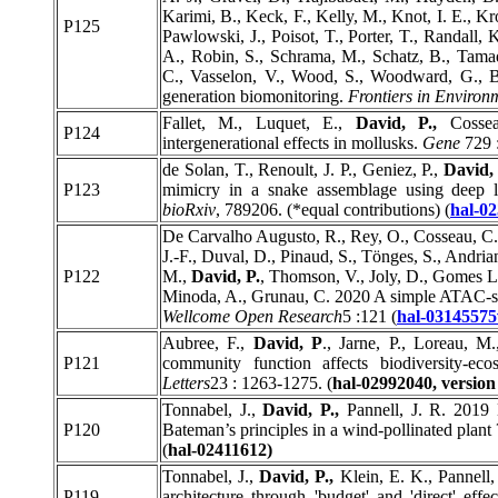
Karimi, B., Keck, F., Kelly, M., Knot, I. E., K
P125
Pawlowski, J., Poisot, T., Porter, T., Randall
A., Robin, S., Schrama, M., Schatz, B., Tama
C., Vasselon, V., Wood, S., Woodward, G., 
generation biomonitoring.
Frontiers in Environ
Fallet, M., Luquet, E.,
David, P.,
Cosseau
P124
intergenerational effects in mollusks.
Gene
729 
de Solan, T., Renoult, J. P., Geniez, P.,
David, 
P123
mimicry in a snake assemblage using deep 
bioRxiv
, 789206. (*equal contributions) (
hal-0
De Carvalho Augusto, R., Rey, O., Cosseau, C.,
J.-F., Duval, D., Pinaud, S., Tönges, S., Andria
P122
M.,
David, P.
, Thomson, V., Joly, D., Gomes L
Minoda, A., Grunau, C. 2020 A simple ATAC-seq
Wellcome Open Research
5 :121 (
hal-03145575
Aubree, F.,
David, P
., Jarne, P., Loreau, 
P121
community function affects biodiversity-eco
Letters
23 : 1263-1275. (
hal-02992040, version
Tonnabel, J.,
David, P.,
Pannell, J. R. 2019 
P120
Bateman’s principles in a wind-pollinated plant
(
hal-02411612)
Tonnabel, J.,
David, P.,
Klein, E. K., Pannell, 
P119
architecture through 'budget' and 'direct' eff