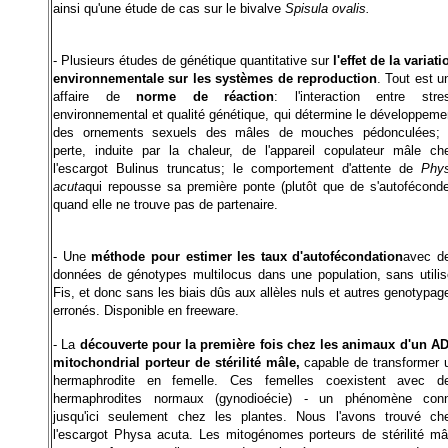
ainsi qu'une étude de cas sur le bivalve
Spisula ovalis.
- Plusieurs études de génétique quantitative sur
l'effet de la variati
environnementale sur les systèmes de reproduction
. Tout est u
affaire de
norme de réaction
: l'interaction entre stre
environnemental et qualité génétique, qui détermine le développeme
des ornements sexuels des mâles de mouches pédonculées; 
perte, induite par la chaleur, de l'appareil copulateur mâle ch
l'escargot Bulinus truncatus; le comportement d'attente de
Phy
acuta
qui repousse sa première ponte (plutôt que de s'autoféconde
quand elle ne trouve pas de partenaire.
- Une
méthode pour estimer les taux d'autofécondation
avec d
données de génotypes multilocus dans une population, sans utilis
Fis, et donc sans les biais dûs aux allèles nuls et autres genotypag
erronés. Disponible en freeware.
- La
découverte pour la première fois chez les animaux d'un A
mitochondrial porteur de stérilité mâle,
capable de transformer 
hermaphrodite en femelle. Ces femelles coexistent avec d
hermaphrodites normaux (gynodioécie) - un phénomène con
jusqu'ici seulement chez les plantes. Nous l'avons trouvé ch
l'escargot Physa acuta. Les mitogénomes porteurs de stérilité mâ