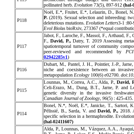
pollinated herb.
Evolution
73(5), 897-912
(hal-
Noël, E.*, Fruitet, E.*, Lelaurin, D., Bonel, N
P.
(2019). Sexual selection and inbreeding: two
P118
deleterious mutations.
Evolution Letters
3-1 :80
Evol Biol
as bioRxiv, 273367 (*equal contributi
Jabot, F., Laroche, F., Massol, F., Arthaud, F.,
F.,
David, P.,
Datry, T. 2019 Assessing metac
P117
spatiotemporal turnover of community compo
peer-reviewed and recommended by
PCI
02942285v1
)
Dubart, M., Pantel, J. H., Pointier, J.-P., Jarne,
P116
niche and coexistence between an invasive
metapopulation
Ecology
100(6) e02700
. doi:1
Lounnas, M., Correa, A.C., Alda, P.,
David, P
Celi-Erazo, M., Dung, B.T., Jarne, P. and Lo
P115
genetic diversity in the invasive freshwate
Canadian Journal of Zoology
,
96
(5) : 425-435. 
Bonel, N.*, Noël, E.*, Janicke, T., Sartori, K
Pélissié, B., Sarda, V. and
David, P.,
2018. A
P114
specific selection in a hermaphrodite. Evolutio
(hal-02411607)
Alda, P., Lounnas, M., Vázquez, A.A., Ayaqui,