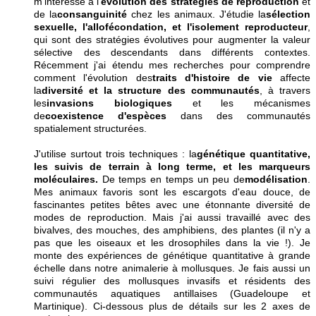
m'intéresse à l'
évolution des stratégies de reproduction
et
de la
consanguinité
chez les animaux. J'étudie la
sélection
sexuelle, l'allofécondation, et l'isolement reproducteur
,
qui sont des stratégies évolutives pour augmenter la valeur
sélective des descendants dans différents contextes.
Récemment j'ai étendu mes recherches pour comprendre
comment l'évolution des
traits d'histoire de vie
affecte
la
diversité et la structure des communautés
, à travers
les
invasions biologiques
et les mécanismes
de
coexistence d'espèces
dans des communautés
spatialement structurées.
J
'utilise surtout trois techniques : la
génétique quantitative,
les suivis de terrain à long terme, et les marqueurs
moléculaires.
De temps en temps un peu de
modélisation
.
Mes animaux favoris sont les escargots d'eau douce, de
fascinantes petites bêtes avec une étonnante diversité de
modes de reproduction. Mais j'ai aussi travaillé avec des
bivalves, des mouches, des amphibiens, des plantes (il n'y a
pas que les oiseaux et les drosophiles dans la vie !). Je
monte des expériences de génétique quantitative à grande
échelle dans notre animalerie à mollusques. Je fais aussi un
suivi régulier des mollusques invasifs et résidents des
communautés aquatiques antillaises (Guadeloupe et
Martinique). Ci-dessous plus de détails sur les 2 axes de