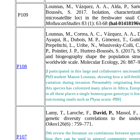
Lounnas, M., Vázquez, A. A., Alda, P., Sartor
Boussès, S. 2017. Isolation, characteriza
P109
microsatellite loci in the freshwater snai
Molluscan
Studies
83 (1): 63-68
(hal-01418196
Lounnas, M., Correa, A. C., Vázquez, A. A., Dia
Ayaqui, R., Dubois, M. P., Gimenez, T., Guti
Prepelitchi, L., Uribe, N., Wisnivesky-Colli, 
P., Pointier, J. P., Hurtrez-Boussès, S. (2017), S
and biogeography shape the population stru
worldwide scale. Molecular Ecology, 26: 887–
P108
[I participated in this large and collaborative microsat
PhD student Manon Lounnas, showing how a self-fertiliz
variation during invasion. Presumably originating for
this species has colonized many places in Africa, Europ
in all these places a single homozygous genotype is foun
outcrossing snails such as
Physa acuta -
P88
]
Lamy, T., Laroche, F.,
David, P.
, Massol, F.,
genetic diversity correlations to the und
Oikos
126(6) : 759–771.
[We review the literature on correlations between spec
P107
how they can be used to unravel community properti