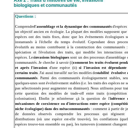
Axe 2 : Traits d'histoires de vie, invasions
biologiques et communautés
Questions :
Comprendre
l'assemblage et la dynamique des communautés
d'espèces 
un objectif ancien en écologie. La plupart des modèles supposent que 
espèces ont des traits fixes, donc que les événements écologiques s
instantanés à l'échelle du temps évolutif. Cependant deux proces
évolutifs au moins contribuent à la construction des communautés :
spéciation et l'évolution des traits, qui modifie les interactions en
espèces. Les
invasions biologiques
sont un des processus d'assemblage 
communautés. Je cherche à savoir (i)
comment les traits évoluent pend
et après l'invasion
d'une espèce (ii)
si l'invasion est dépendante
certains traits
. J'ai aussi travaillé sur les modèles de
stabilité évolutive 
communautés
. Parmi des communautés écologiquement stables, seu
quelques-unes sont évolutivement stables (i.e. les traits des espèces ne s
pas sélectionnés pour augmenter ou diminuer). Nous utilisons pour trai
cette question des modèles de trade-off entre traits (compétition
colonisation). Ebnfin je m'intéresse çà la question de l'
inférence 
mécanismes de coexistence ou d'interactions entre espèce (compétiti
niche écologique) dans des métacommunautés
: comment à partir de j
de données observés comprendre les processus qui régissent 
distributions (où une espèce est-elle trouvée), les corrélations (quel
espèces trouve-ton ensemble ou pas), les turnovers (comment changent 