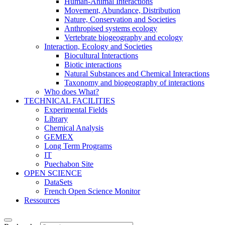
Human-Animal Interactions
Movement, Abundance, Distribution
Nature, Conservation and Societies
Anthropised systems ecology
Vertebrate biogeography and ecology
Interaction, Ecology and Societies
Biocultural Interactions
Biotic interactions
Natural Substances and Chemical Interactions
Taxonomy and biogeography of interactions
Who does What?
TECHNICAL FACILITIES
Experimental Fields
Library
Chemical Analysis
GEMEX
Long Term Programs
IT
Puechabon Site
OPEN SCIENCE
DataSets
French Open Science Monitor
Ressources