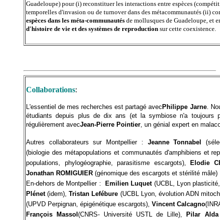
Guadeloupe) pour (i) reconstituer les interactions entre espèces (compét
temporelles d'invasion ou de turnover dans des métacommunautés (ii) c
espèces dans les méta-communautés
de mollusques de Guadeloupe, et en 
d'histoire de vie et des systèmes de reproduction
sur cette coexistence.
Collaborations
:
L'essentiel de mes recherches est partagé avec
Philippe Jarne
. No
étudiants depuis plus de dix ans (et la symbiose n'a toujours 
régulièrement avec
Jean-Pierre Pointier
, un génial expert en malac
Autres collaborateurs sur Montpellier :
Jeanne Tonnabel
(sélec
(biologie des métapopulations et communautés d'amphibiens et rep
populations, phylogéographie, parasitisme escargots),
Elodie C
Jonathan ROMIGUIER
(génomique des escargots et stérilité mâle)
En-dehors de Montpellier :
Emilien Luquet
(UCBL, Lyon plasticité, 
Plénet
(idem),
Tristan Lefébure
(UCBL Lyon, évolution ADN mitoch
(UPVD Perpignan, épigénétique escargots),
Vincent Calcagno
(INR
François Massol
(CNRS- Université USTL de Lille),
Pilar Alda