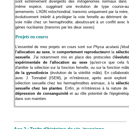
sont extrêmement divergents des mitogénomes normaux dans 
même espèce, suggérant une évolution de type course-au
armements. L'ADN mitochondrial, transmis uniquement par la mère,
évolutivement intérêt à privilégier la voie femelle au détriment de 
voie mâle chez un hermaphrodite, aboutissant à un conflit avec l
gènes nucléaires (transmis par les deux sexes).
Projets en cours
:
L'essentiel de mes projets en cours sont sur
Physa acuta
où j'étud
l'allocation au sexe
, le
comportement reproducteur
et la
sélecti
sexuelle
. J'ai notamment mis en place des protocoles d'
évoluti
expérimentale de l'allocation au sexe
(qu'est-ce que cela fa
d'arrêter la sélection sur la fonction femelle, ou sur la fonction mâle
de la gynodioécie
(évolution de la stérilité mâle). En collaborati
avec J. Tonnabel (ISEM), je m'intéresse, après avoir exploré 
sélection sexuelle chez les hermaphrodites animaux, à la
sélecti
sexuelle chez les plantes
. Enfin, je m'intéresse à la nature de 
dépression de consanguinité
et au rôle potentiel de l'épigénétiq
dans son maintien.