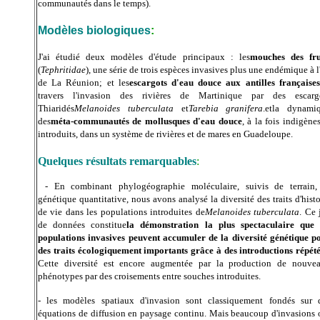
communautés dans le temps)
.
Modèles biologiques
:
J'ai étudié deux modèles d'étude principaux : les
mouches des fru
(
Tephritidae
), une série de trois espèces invasives plus une endémique à l'
de La Réunion; et les
escargots d'eau douce aux antilles françaises
travers l'invasion des rivières de Martinique par des escarg
Thiaridés
Melanoides tuberculata
et
Tarebia granifera
.
et
la dynami
des
méta-communautés de mollusques d'eau douce
, à la fois indigènes
introduits, dans un système de rivières et de mares en Guadeloupe.
Quelques résultats remarquables
:
- En combinant phylogéographie moléculaire, suivis de terrain,
génétique quantitative, nous avons analysé la diversité des traits d'histo
de vie dans les populations introduites de
Melanoides tuberculata
. Ce 
de données constitue
la démonstration la plus spectaculaire que 
populations invasives peuvent accumuler de la diversité génétique p
des traits écologiquement importants grâce à des introductions répét
Cette diversité est encore augmentée par la production de nouve
phénotypes par des croisements entre souches introduites.
- les modèles spatiaux d'invasion sont classiquement fondés sur 
équations de diffusion en paysage continu. Mais beaucoup d'invasions 