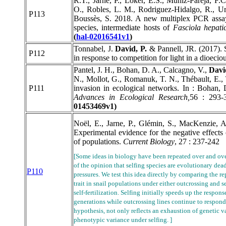
R.T., Jarne, P., Loker, E.S., Muñiz-Pareja, F
O., Robles, L. M., Rodriguez-Hidalgo, R., U
P113
Boussès, S. 2018. A new multiplex PCR assay
species, intermediate hosts of
Fasciola hepati
(
hal-02016541v1
)
Tonnabel, J.
David, P.
& Pannell, JR. (2017). S
P112
in response to competition for light in a dioecio
Pantel, J. H., Bohan, D. A., Calcagno, V.,
David
N., Mollot, G., Romanuk, T. N., Thébault, E., T
P111
invasion in ecological networks. In : Bohan, D
Advances in Ecological Research,
56 : 293-
01453469v1)
Noël, E., Jarne, P., Glémin, S., MacKenzie, A
Experimental evidence for the negative effects of
of populations.
Current Biology
, 27 : 237-242
[Some ideas in biology have been repeated over and over 
of the opinion that selfing species are evolutionary de
P110
pressures. We test this idea directly by comparing the re
trait in snail populations under either outcrossing and 
self-fertilization. Selfing initially speeds up the respons
generations while outcrossing lines continue to respond.
hypothesis, not only reflects an exhaustion of genetic v
phenotypic variance under selfing.
]