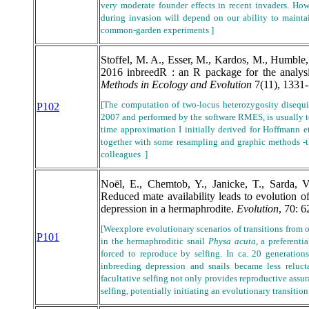
very moderate founder effects in recent invaders. How
during invasion will depend on our ability to mainta
common-garden experiments
]
Stoffel, M. A., Esser, M., Kardos, M., Humble,
2016 inbreedR : an R package for the analysi
Methods in Ecology and Evolution
7(11), 1331
[The computation of two-locus heterozygosity disequili
P102
2007 and performed by the software RMES, is usually 
time approximation I initially derived for Hoffmann e
together with some resampling and graphic methods -t
colleagues
]
Noël, E., Chemtob, Y., Janicke, T., Sarda, V.
Reduced mate availability leads to evolution of
depression in a hermaphrodite.
Evolution
, 70: 
[
We
explore evolutionary scenarios of transitions from 
P101
in the hermaphroditic snail
Physa acuta
, a preferenti
forced to reproduce by selfing. In ca. 20 generation
inbreeding depression and snails became less reluctan
facultative selfing not only provides reproductive assur
selfing, potentially initiating an evolutionary transition