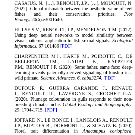
CASAJUS, N., […], RENOULT, J.P., […], MOUQUET, N.
(2022). Global mismatch between the aesthetic value of reef
fishes and their conservation priorities.
Plos
Biology
.
20(6):e3001640
.
HULSE S.V., RENOULT, J.P., MENDELSON T.M. (2022).
Using deep neural networks to model similarity between
visual patterns: application to fish sexual signals.
Ecological
Informatics
.
67:101486
[PDF]
CHARPENTIER M.J., HARTE M., POIROTTE C., DE
BELLEFON J.M., LAUBI B., KAPPELER
P.M., RENOULT J.P. (2020). Same father, same face: deep-
learning reveals paternally-derived signalling of kinship in a
wild primate.
Science Advances.
6, eaba3274.
[PDF]
DUFOUR P., GUERRA CARANDE J., RENAUD
J., RENOULT J.P., LAVERGNE S., CROCHET P.-A.
(2020). Plumage colouration in gulls responds to their non-
breeding climatic niche.
Global Ecology and Biogeography
.
29: 1704-1715.
[PDF]
JOFFARD N., LE RONCE I., LANGLOIS A., RENOULT
J.P., BUATOIS B., DORMONT L., & SCHATZ B. (2020).
Floral trait differentiation in
Anacamptis coriophora
: