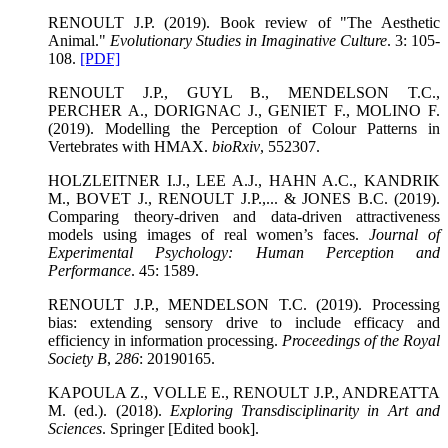
RENOULT J.P. (2019). Book review of "The Aesthetic
Animal."
Evolutionary Studies in Imaginative Culture
. 3: 105-
108.
[PDF]
RENOULT J.P., GUYL B., MENDELSON T.C.,
PERCHER A., DORIGNAC J., GENIET F., MOLINO F.
(2019). Modelling the Perception of Colour Patterns in
Vertebrates with HMAX.
bioRxiv
, 552307.
HOLZLEITNER I.J., LEE A.J., HAHN A.C., KANDRIK
M., BOVET J., RENOULT J.P.,... & JONES B.C. (2019).
Comparing theory-driven and data-driven attractiveness
models using images of real women’s faces.
Journal of
Experimental Psychology: Human Perception and
Performance
. 45: 1589.
RENOULT J.P., MENDELSON T.C. (2019). Processing
bias: extending sensory drive to include efficacy and
efficiency in information processing.
Proceedings of the Royal
Society B
,
286
: 20190165.
KAPOULA Z., VOLLE E., RENOULT J.P., ANDREATTA
M. (ed.). (2018).
Exploring Transdisciplinarity in Art and
Sciences
. Springer [Edited book].