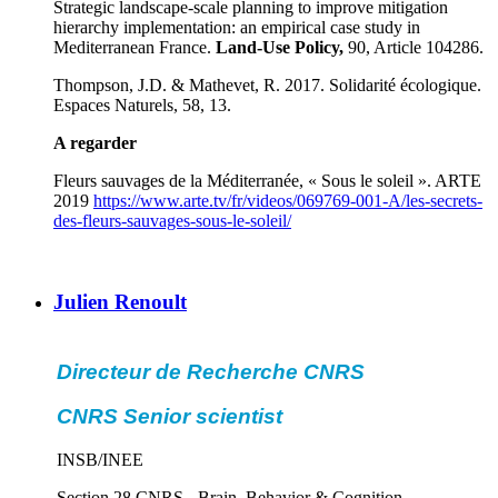
Strategic landscape-scale planning to improve mitigation
hierarchy implementation: an empirical case study in
Mediterranean France.
Land-Use Policy,
90, Article 104286.
Thompson, J.D. & Mathevet, R. 2017. Solidarité écologique.
Espaces Naturels, 58, 13.
A regarder
Fleurs sauvages de la Méditerranée, « Sous le soleil ». ARTE
2019
https://www.arte.tv/fr/videos/069769-001-A/les-secrets-
des-fleurs-sauvages-sous-le-soleil/
Julien Renoult
Directeur de Recherche CNRS
CNRS Senior scientist
INSB/INEE
Section 28 CNRS - Brain, Behavior & Cognition