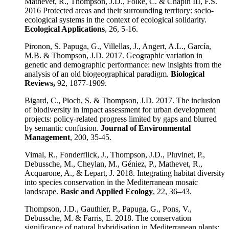
Mathevet, R., Thompson, J.D., Folke, C. & Chapin III, F.S.
2016 Protected areas and their surrounding territory: socio-
ecological systems in the context of ecological solidarity.
Ecological Applications
, 26, 5-16.
Pironon, S. Papuga, G., Villellas, J., Angert, A.L., García,
M.B. & Thompson, J.D. 2017. Geographic variation in
genetic and demographic performance: new insights from the
analysis of an old biogeographical paradigm.
Biological
Reviews,
92, 1877-1909.
Bigard, C., Pioch, S. & Thompson, J.D. 2017. The inclusion
of biodiversity in impact assessment for urban development
projects: policy-related progress limited by gaps and blurred
by semantic confusion.
Journal of Environmental
Management
, 200, 35-45.
Vimal, R., Fonderflick, J., Thompson, J.D., Pluvinet, P.,
Debussche, M., Cheylan, M., Géniez, P., Mathevet, R.,
Acquarone, A., & Lepart, J. 2018. Integrating habitat diversity
into species conservation in the Mediterranean mosaic
landscape.
Basic and Applied Ecology
, 22, 36–43.
Thompson, J.D., Gauthier, P., Papuga, G., Pons, V.,
Debussche, M. & Farris, E. 2018. The conservation
significance of natural hybridisation in Mediterranean plants: