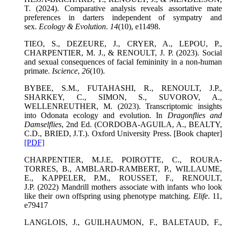
T. (2024). Comparative analysis reveals assortative mate
preferences in darters independent of sympatry and
sex.
Ecology & Evolution
.
14
(10), e11498.
TIEO, S., DEZEURE, J., CRYER, A., LEPOU, P.,
CHARPENTIER, M. J., & RENOULT, J. P. (2023). Social
and sexual consequences of facial femininity in a non-human
primate.
Iscience
,
26
(10).
BYBEE, S.M., FUTAHASHI, R., RENOULT, J.P.,
SHARKEY, C., SIMON, S., SUVOROV, A.,
WELLENREUTHER, M. (2023). Transcriptomic insights
into Odonata ecology and evolution. In
Dragonflies and
Damselflies
, 2nd Ed. (CORDOBA-AGUILA, A., BEALTY,
C.D., BRIED, J.T.). Oxford University Press. [Book chapter]
[PDF]
CHARPENTIER, M.J.E, POIROTTE, C., ROURA-
TORRES, B., AMBLARD-RAMBERT, P., WILLAUME,
E., KAPPELER, P.M., ROUSSET, F., RENOULT,
J.P. (2022) Mandrill mothers associate with infants who look
like their own offspring using phenotype matching.
Elife
. 11,
e79417
LANGLOIS, J., GUILHAUMON, F., BALETAUD, F.,