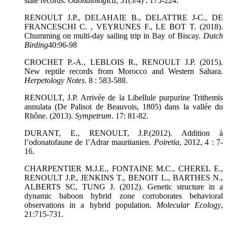
state records.
Odonatologica
, 51(3/4) : 175-224.
RENOULT J.P., DELAHAIE B., DELATTRE J-C., DE
FRANCESCHI C. , VEYRUNES F., LE BOT T. (2018).
Chumming on multi-day sailing trip in Bay of Biscay.
Dutch
Birding
40:96-98
CROCHET P.-A., LEBLOIS R., RENOULT J.P. (2015).
New reptile records from Morocco and Western Sahara.
Herpetology Notes
. 8 : 583-588.
RENOULT, J.P. Arrivée de la Libellule purpurine Trithemis
annulata (De Palisot de Beauvois, 1805) dans la vallée du
Rhône. (2013).
Sympetrum
. 17: 81-82.
DURANT, E., RENOULT, J.P.(2012). Addition à
l’odonatofaune de l’Adrar mauritanien.
Poiretia
, 2012, 4 : 7-
16.
CHARPENTIER M.J.E., FONTAINE M.C., CHEREL E.,
RENOULT J.P., JENKINS T., BENOIT L., BARTHES N.,
ALBERTS SC, TUNG J. (2012). Genetic structure in a
dynamic baboon hybrid zone corroborates behavioral
observations in a hybrid population.
Molecular Ecology
,
21:715-731.