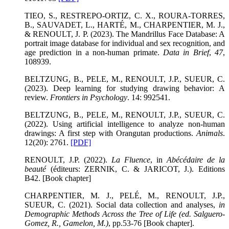
TIEO, S., RESTREPO-ORTIZ, C. X., ROURA-TORRES,
B., SAUVADET, L., HARTÉ, M., CHARPENTIER, M. J.,
& RENOULT, J. P. (2023). The Mandrillus Face Database: A
portrait image database for individual and sex recognition, and
age prediction in a non-human primate.
Data in Brief
,
47
,
108939.
BELTZUNG, B., PELE, M., RENOULT, J.P., SUEUR, C.
(2023). Deep learning for studying drawing behavior: A
review.
Frontiers in Psychology
. 14: 992541.
BELTZUNG, B., PELE, M., RENOULT, J.P., SUEUR, C.
(2022). Using artificial intelligence to analyze non-human
drawings: A first step with Orangutan productions.
Animals
.
12(20): 2761.
[PDF]
RENOULT, J.P. (2022).
La Fluence
, in
Abécédaire de la
beauté
(éditeurs: ZERNIK, C. & JARICOT, J.). Editions
B42. [Book chapter]
CHARPENTIER, M. J., PELÉ, M., RENOULT, J.P.,
SUEUR, C. (2021). Social data collection and analyses,
in
Demographic Methods Across the Tree of Life (ed. Salguero-
Gomez, R., Gamelon, M.)
, pp.53-76 [Book chapter].