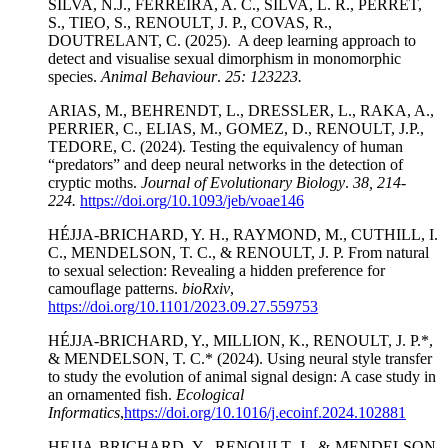
SILVA, N.J., FERREIRA, A. C., SILVA, L. R., PERRET,
S., TIEO, S., RENOULT, J. P., COVAS, R.,
DOUTRELANT, C. (2025). A deep learning approach to
detect and visualise sexual dimorphism in monomorphic
species.
Animal Behaviour
.
25: 123223.
ARIAS, M., BEHRENDT, L., DRESSLER, L., RAKA, A.,
PERRIER, C., ELIAS, M., GOMEZ, D., RENOULT, J.P.,
TEDORE, C. (2024). Testing the equivalency of human
“predators” and deep neural networks in the detection of
cryptic moths.
Journal of Evolutionary Biology
.
38, 214-
224.
https://doi.org/10.1093/jeb/voae146
HÉJJA-BRICHARD, Y. H., RAYMOND, M., CUTHILL, I.
C., MENDELSON, T. C., & RENOULT, J. P. From natural
to sexual selection: Revealing a hidden preference for
camouflage patterns.
bioRxiv
,
https://doi.org/10.1101/2023.09.27.559753
HÉJJA-BRICHARD, Y., MILLION, K., RENOULT, J. P.*,
& MENDELSON, T. C.* (2024). Using neural style transfer
to study the evolution of animal signal design: A case study in
an ornamented fish.
Ecological
Informatics
,
https://doi.org/10.1016/j.ecoinf.2024.102881
HEJJA-BRICHARD, Y., RENOULT, J., & MENDELSON,