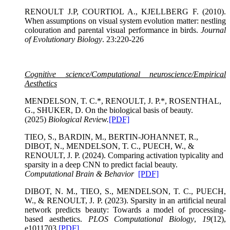
RENOULT J.P, COURTIOL A., KJELLBERG F. (2010).
When assumptions on visual system evolution matter: nestling
colouration and parental visual performance in birds.
Journal
of Evolutionary Biology
. 23:220-226
Cognitive science/Computational neuroscience/Empirical
Aesthetics
MENDELSON, T. C.*, RENOULT, J. P.*, ROSENTHAL,
G., SHUKER, D. On the biological basis of beauty.
(2025)
Biological Review
.
[PDF]
TIEO, S., BARDIN, M., BERTIN-JOHANNET, R.,
DIBOT, N., MENDELSON, T. C., PUECH, W., &
RENOULT, J. P. (2024). Comparing activation typicality and
sparsity in a deep CNN to predict facial beauty.
Computational Brain & Behavior
[PDF]
DIBOT, N. M., TIEO, S., MENDELSON, T. C., PUECH,
W., & RENOULT, J. P. (2023). Sparsity in an artificial neural
network predicts beauty: Towards a model of processing-
based aesthetics.
PLOS Computational Biology
,
19
(12),
e1011703
[PDF]