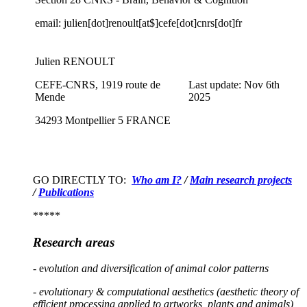
email: julien[dot]renoult[at$]cefe[dot]cnrs[dot]fr
Julien RENOULT
CEFE-CNRS, 1919 route de
Last update: Nov 6th
Mende
2025
34293 Montpellier 5 FRANCE
GO DIRECTLY TO:
Who am I?
/
Main research projects
/
Publications
*****
Research areas
- e
volution and diversification
of anima
l color patterns
- evolutionary & computational aesthetics (aesthetic theory of
efficient processing applied to artworks, plants and animals)