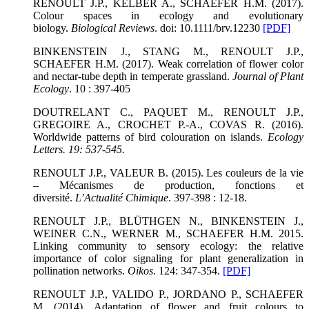
RENOULT J.P., KELBER A., SCHAEFER H.M. (2017).
Colour spaces in ecology and evolutionary
biology.
Biological Reviews
. doi: 10.1111/brv.12230
[PDF]
BINKENSTEIN J., STANG M., RENOULT J.P.,
SCHAEFER H.M. (2017). Weak correlation of flower color
and nectar-tube depth in temperate grassland.
Journal of Plant
Ecology
. 10 : 397-405
DOUTRELANT C., PAQUET M., RENOULT J.P.,
GREGOIRE A., CROCHET P.-A., COVAS R. (2016).
Worldwide patterns of bird colouration on islands.
Ecology
Letters
. 19: 537-545.
RENOULT J.P., VALEUR B. (2015). Les couleurs de la vie
– Mécanismes de production, fonctions et
diversité.
L’Actualité Chimique
. 397-398 : 12-18.
RENOULT J.P., BLÜTHGEN N., BINKENSTEIN J.,
WEINER C.N., WERNER M., SCHAEFER H.M. 2015.
Linking community to sensory ecology: the relative
importance of color signaling for plant generalization in
pollination networks.
Oikos
. 124: 347-354.
[PDF]
RENOULT J.P., VALIDO P., JORDANO P., SCHAEFER
M. (2014). Adaptation of flower and fruit colours to