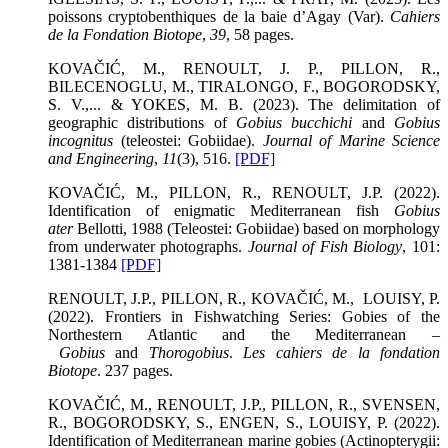
poissons cryptobenthiques de la baie d’Agay (Var).
Cahiers
de la Fondation Biotope
,
39
, 58 pages.
KOVAČIĆ, M., RENOULT, J. P., PILLON, R.,
BILECENOGLU, M., TIRALONGO, F., BOGORODSKY,
S. V.,... & YOKES, M. B. (2023). The delimitation of
geographic distributions of
Gobius bucchichi
and
Gobius
incognitus
(teleostei: Gobiidae).
Journal of Marine Science
and Engineering
,
11
(3), 516.
[PDF]
KOVAČIĆ, M., PILLON, R., RENOULT, J.P. (2022).
Identification of enigmatic Mediterranean fish
Gobius
ater
Bellotti, 1988 (Teleostei: Gobiidae) based on morphology
from underwater photographs.
Journal of Fish Biology
, 101:
1381-1384
[PDF]
RENOULT, J.P., PILLON, R., KOVAČIĆ, M., LOUISY, P.
(2022). Frontiers in Fishwatching Series: Gobies of the
Northestern Atlantic and the Mediterranean –
Gobius
and
Thorogobius
.
Les cahiers de la fondation
Biotope
. 237 pages.
KOVAČIĆ, M., RENOULT, J.P., PILLON, R., SVENSEN,
R., BOGORODSKY, S., ENGEN, S., LOUISY, P. (2022).
Identification of Mediterranean marine gobies (Actinopterygii: