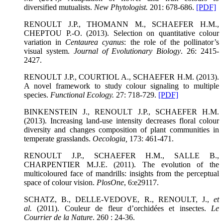
diversified mutualists.
New Phytologist
.
201: 678-686.
[PDF]
RENOULT J.P., THOMANN M., SCHAEFER H.M.,
CHEPTOU P.-O. (2013). Selection on quantitative colour
variation in
Centaurea cyanus
: the role of the pollinator’s
visual system.
Journal of Evolutionary Biology
. 26: 2415-
2427.
RENOULT J.P., COURTIOL A., SCHAEFER H.M. (2013).
A novel framework to study colour signaling to multiple
species.
Functional Ecology
.
27: 718-729.
[PDF]
BINKENSTEIN J., RENOULT J.P., SCHAEFER H.M.
(2013). Increasing land-use intensity decreases floral colour
diversity and changes composition of plant communities in
temperate grasslands.
Oecologia
,
173: 461-471.
RENOULT J.P., SCHAEFER H.M., SALLE B.,
CHARPENTIER M.J.E. (2011). The evolution of the
multicoloured face of mandrills: insights from the perceptual
space of colour vision.
PlosOne
, 6:e29117.
SCHATZ, B., DELLE-VEDOVE, R., RENOULT, J.,
et
al.
(2011). Couleur de fleur d’orchidées et insectes.
Le
Courrier de la Nature
. 260 : 24-36.