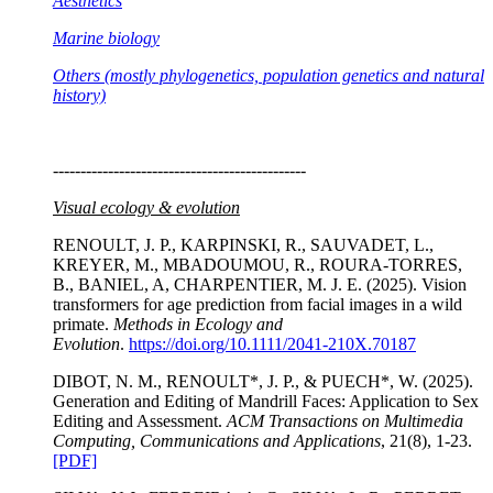
Aesthetics
Marine biology
Others (mostly phylogenetics, population genetics and natural
history)
----------------------------------------------
Visual ecology & evolution
RENOULT, J. P., KARPINSKI, R., SAUVADET, L.,
KREYER, M., MBADOUMOU, R., ROURA-TORRES,
B., BANIEL, A, CHARPENTIER, M. J. E. (2025). Vision
transformers for age prediction from facial images in a wild
primate.
Methods in Ecology and
Evolution
.
https://doi.org/10.1111/2041-210X.70187
DIBOT, N. M., RENOULT*, J. P., & PUECH*, W. (2025).
Generation and Editing of Mandrill Faces: Application to Sex
Editing and Assessment.
ACM Transactions on Multimedia
Computing, Communications and Applications
, 21(8), 1-23.
[PDF]