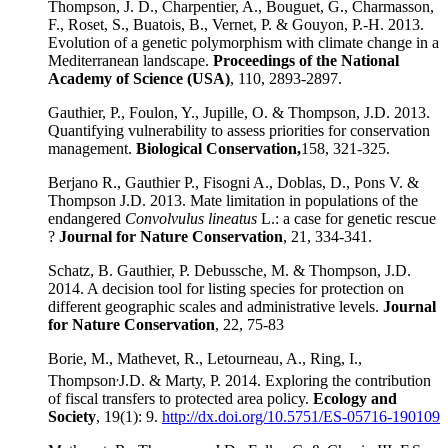
Thompson, J. D., Charpentier, A., Bouguet, G., Charmasson,
F., Roset, S., Buatois, B., Vernet, P. & Gouyon, P.-H. 2013.
Evolution of a genetic polymorphism with climate change in a
Mediterranean landscape.
Proceedings of the National
Academy of Science (USA)
, 110, 2893-2897.
Gauthier, P., Foulon, Y., Jupille, O. & Thompson, J.D. 2013.
Quantifying vulnerability to assess priorities for conservation
management.
Biological Conservation,
158, 321-325.
Berjano R., Gauthier P., Fisogni A., Doblas, D., Pons V. &
Thompson J.D. 2013. Mate limitation in populations of the
endangered
Convolvulus lineatus
L.: a case for genetic rescue
?
Journal for Nature Conservation
, 21, 334-341.
Schatz, B. Gauthier, P. Debussche, M. & Thompson, J.D.
2014. A decision tool for listing species for protection on
different geographic scales and administrative levels.
Journal
for Nature Conservation
, 22, 75-83
Borie, M., Mathevet, R., Letourneau, A., Ring, I.,
,
Thompson
J.D. & Marty, P. 2014. Exploring the contribution
of fiscal transfers to protected area policy.
Ecology and
Society
, 19(1): 9.
http://dx.doi.org/10.5751/ES-05716-190109