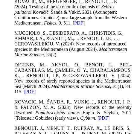
KOVAČIĆ, M., BERGENGER, L., RENOULT, J. P.
(2024). Testing of the taxonomic diagnosis of
Zebrus
pallaoroi
Kovačić, Šanda & Vukić, 2021 (Actinopteri:
Gobiiformes: Gobiidae) on a large sample from the Western
Mediterranean.
Fishes.
9, 511. [
PDF
]
MUCCIOLO, S., DESIDERATO, A., CHRISTIDIS, G.,
AMMAR, I. A., & ANTIT, M.,..., RENOULT, J.P., …,
GEROVASILEIOU, V.
(2024). New records of introduced
species in the Mediterranean (August 2024).
Mediterranean
Marine Science
,
25
(2).
DIGENIS, M., AKYOL, O., BENOIT, L., BIEL-
CABANELAS, M., ÇAMLIK, Ö. Y., CHARALAMPOUS,
K.,... RENOULT, J.P., & GEROVASILEIOU, V. (2024).
New records of rarely reported species in the Mediterranean
Sea (March 2024).
Mediterranean Marine Science
,
25
(1), 84-
115.
[PDF]
KOVACIC, M., ŠANDA, R., VUKIC, J., RENOULT, J. P.,
& FALZON, M.-A. (2023). New records of the recently
described
Pomatoschistus nanus
Engin & Seyhan, 2017
(Teleostei: Gobiidae) (early view).
Cybium
.
[PDF]
RENOULT, J., MENUT, T., RUFRAY, X., LE BRIS, S.,
IGLESIAS, S. P., LOUISY, P.,... & PRAT, M. (2023). Les