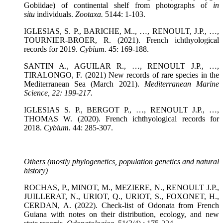
Gobiidae) of continental shelf from photographs of
in
situ
individuals.
Zootaxa
.
5144: 1-103.
IGLESIAS, S. P., BARICHE, M.., …, RENOULT, J.P., …,
TOURNIER-BROER, R. (2021). French ichthyological
records for 2019.
Cybium.
45: 169-188.
SANTIN A., AGUILAR R., …, RENOULT J.P., …,
TIRALONGO, F. (2021) New records of rare species in the
Mediterranean Sea (March 2021).
Mediterranean Marine
Science
, 22: 199-217.
IGLESIAS S. P., BERGOT P., …, RENOULT J.P., …,
THOMAS W. (2020). French ichthyological records for
2018.
Cybium.
44: 285-307.
Others (mostly phylogenetics, population genetics and natural
history)
ROCHAS, P., MINOT, M., MEZIERE, N., RENOULT J.P.,
JUILLERAT, N., URIOT, Q., URIOT, S., FOXONET, H.,
CERDAN, A. (2022). Check-list of Odonata from French
Guiana with notes on their distribution, ecology, and new