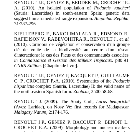
RENOULT J.P., GENIEZ P., BEDDEK M., CROCHET P.-
A. (2010). An isolated population of
Podarcis vaucheri
(Sauria: Lacertidae) in south-eastern Spain: genetic data
suggest human-mediated range expansion.
Amphibia-Reptilia
,
31:287-296.
KJELLEBERG F., BAKOLIMALALA R., EDMOND R.,
RAFIDISON V., RABEVOHITRA R., RENOULT J.,
et. al.
(2010). Corridors de végétation et conservation d'un groupe
clé de voûte de la biodiversité au centre d'un réseau
d'interactions: le cas des Ficus et des communautés associées.
in Connaissance et Gestion des Milieux Tropicaux
. p80-91.
CNRS Edition
. [Chapitre de livre].
RENOULT J.P., GENIEZ P, BACQUET P., GUILLAUME
C. P., CROCHET P.-A. (2010). Systematics of the
Podarcis
hispanicus
-complex (Sauria, Lacertidae) II: the valid name of
the north-eastern Spanish form.
Zootaxa
,
2500:58-68
RENOULT J. (2009). The Sooty Gull,
Larus hemprichii
(Aves; Laridae), on Nosy Ve: first records for Madagascar.
Malagasy Nature
,
2:174-176.
RENOULT J.P., GENIEZ P, BACQUET P., BENOIT L.,
CROCHET P.-A. (2009). Morphology and nuclear markers