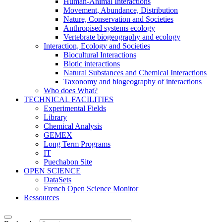
Human-Animal Interactions
Movement, Abundance, Distribution
Nature, Conservation and Societies
Anthropised systems ecology
Vertebrate biogeography and ecology
Interaction, Ecology and Societies
Biocultural Interactions
Biotic interactions
Natural Substances and Chemical Interactions
Taxonomy and biogeography of interactions
Who does What?
TECHNICAL FACILITIES
Experimental Fields
Library
Chemical Analysis
GEMEX
Long Term Programs
IT
Puechabon Site
OPEN SCIENCE
DataSets
French Open Science Monitor
Ressources