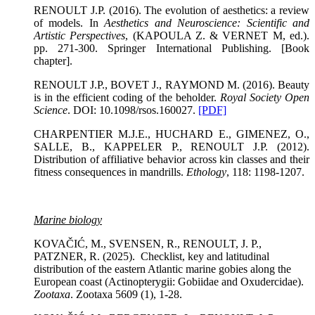
RENOULT J.P. (2016). The evolution of aesthetics: a review
of models. In
Aesthetics and Neuroscience: Scientific and
Artistic Perspectives
, (KAPOULA Z. & VERNET M, ed.).
pp. 271-300. Springer International Publishing. [Book
chapter].
RENOULT J.P., BOVET J., RAYMOND M. (2016). Beauty
is in the efficient coding of the beholder.
Royal Society Open
Science
. DOI: 10.1098/rsos.160027.
[PDF]
CHARPENTIER M.J.E., HUCHARD E., GIMENEZ, O.,
SALLE, B., KAPPELER P., RENOULT J.P. (2012).
Distribution of affiliative behavior across kin classes and their
fitness consequences in mandrills.
Ethology
, 118: 1198-1207.
Marine biology
KOVAČIĆ, M., SVENSEN, R., RENOULT, J. P.,
PATZNER, R. (2025). Checklist, key and latitudinal
distribution of the eastern Atlantic marine gobies along the
European coast (Actinopterygii: Gobiidae and Oxudercidae).
Zootaxa
. Zootaxa 5609 (1), 1-28.