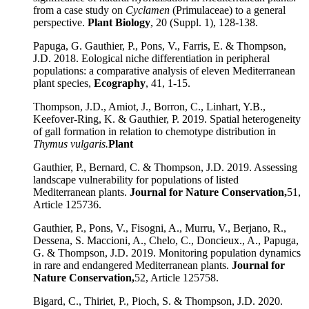
from a case study on
Cyclamen
(Primulaceae) to a general
perspective.
Plant Biology
, 20 (Suppl. 1), 128-138.
Papuga, G. Gauthier, P., Pons, V., Farris, E. & Thompson,
J.D. 2018. Eological niche differentiation in peripheral
populations: a comparative analysis of eleven Mediterranean
plant species,
Ecography
, 41, 1-15.
Thompson, J.D., Amiot, J., Borron, C., Linhart, Y.B.,
Keefover-Ring, K. & Gauthier, P. 2019. Spatial heterogeneity
of gall formation in relation to chemotype distribution in
Thymus vulgaris.
Plant
Gauthier, P., Bernard, C. & Thompson, J.D. 2019. Assessing
landscape vulnerability for populations of listed
Mediterranean plants.
Journal for Nature Conservation,
51,
Article 125736.
Gauthier, P., Pons, V., Fisogni, A., Murru, V., Berjano, R.,
Dessena, S. Maccioni, A., Chelo, C., Doncieux., A., Papuga,
G. & Thompson, J.D. 2019. Monitoring population dynamics
in rare and endangered Mediterranean plants.
Journal for
Nature Conservation,
52, Article 125758.
Bigard, C., Thiriet, P., Pioch, S. & Thompson, J.D. 2020.