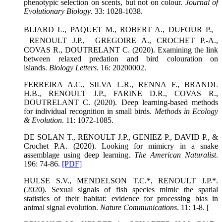
phenotypic selection on scents, but not on colour.
Journal of
Evolutionary Biology
. 33: 1028-1038.
BLIARD L., PAQUET M., ROBERT A., DUFOUR P.,
RENOULT J.P., GREGOIRE A., CROCHET P.-A.,
COVAS R., DOUTRELANT C. (2020). Examining the link
between relaxed predation and bird colouration on
islands.
Biology Letters.
16: 20200002.
FERREIRA A.C., SILVA L.R., RENNA F., BRANDL
H.B., RENOULT J.P., FARINE D.R., COVAS R.,
DOUTRELANT C. (2020). Deep learning-based methods
for individual recognition in small birds.
Methods in Ecology
& Evolution
. 11: 1072-1085.
DE SOLAN T., RENOULT J.P., GENIEZ P., DAVID P., &
Crochet P.A. (2020). Looking for mimicry in a snake
assemblage using deep learning.
The American Naturalist
.
196: 74-86.
[PDF]
HULSE S.V., MENDELSON T.C.*, RENOULT J.P.*.
(2020). Sexual signals of fish species mimic the spatial
statistics of their habitat: evidence for processing bias in
animal signal evolution.
Nature Communications
. 11: 1-8. [