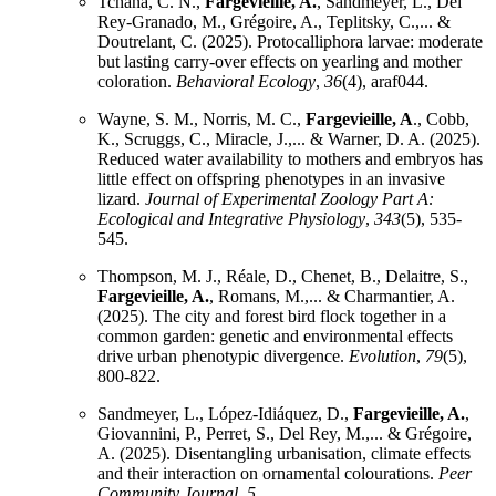
Tchana, C. N.,
Fargevieille, A.
, Sandmeyer, L., Del
Rey-Granado, M., Grégoire, A., Teplitsky, C.,... &
Doutrelant, C. (2025). Protocalliphora larvae: moderate
but lasting carry-over effects on yearling and mother
coloration.
Behavioral Ecology
,
36
(4), araf044.
Wayne, S. M., Norris, M. C.,
Fargevieille, A
., Cobb,
K., Scruggs, C., Miracle, J.,... & Warner, D. A. (2025).
Reduced water availability to mothers and embryos has
little effect on offspring phenotypes in an invasive
lizard.
Journal of Experimental Zoology Part A:
Ecological and Integrative Physiology
,
343
(5), 535-
545.
Thompson, M. J., Réale, D., Chenet, B., Delaitre, S.,
Fargevieille, A.
, Romans, M.,... & Charmantier, A.
(2025). The city and forest bird flock together in a
common garden: genetic and environmental effects
drive urban phenotypic divergence.
Evolution
,
79
(5),
800-822.
Sandmeyer, L., López-Idiáquez, D.,
Fargevieille, A.
,
Giovannini, P., Perret, S., Del Rey, M.,... & Grégoire,
A. (2025). Disentangling urbanisation, climate effects
and their interaction on ornamental colourations.
Peer
Community Journal
,
5
.