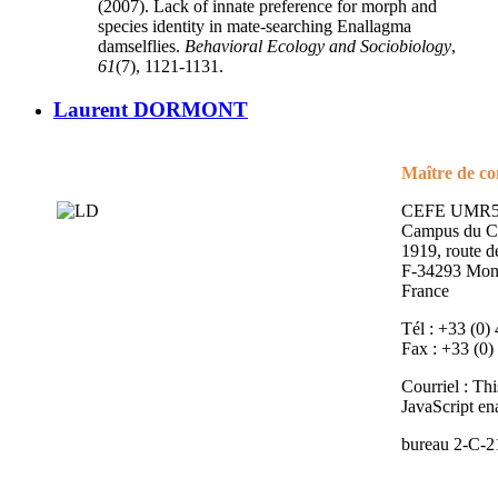
(2007). Lack of innate preference for morph and
species identity in mate-searching Enallagma
damselflies.
Behavioral Ecology and Sociobiology
,
61
(7), 1121-1131.
Laurent DORMONT
Maître de co
CEFE UMR5
Campus du 
1919, route 
F-34293 Mont
France
Tél : +33 (0)
Fax : +33 (0)
Courriel :
Thi
JavaScript ena
bureau 2-C-2