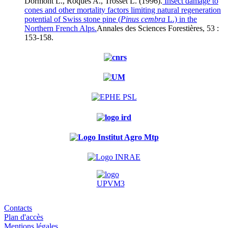
Dormont L., Roques A., Trosset L. (1996).
Insect damage to
cones and other mortality factors limiting natural regeneration
potential of Swiss stone pine (
Pinus cembra
L.) in the
Northern French Alps.
Annales des Sciences Forestières, 53 :
153-158.
Contacts
Plan d'accès
Mentions légales