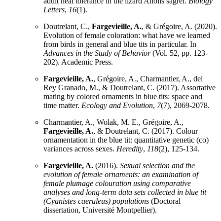
adult heat tolerance in the lizard Anolis sagrei.
Biology
Letters
,
16
(1).
Doutrelant, C.,
Fargevieille, A.
, & Grégoire, A. (2020).
Evolution of female coloration: what have we learned
from birds in general and blue tits in particular. In
Advances in the Study of Behavior
(Vol. 52, pp. 123-
202). Academic Press.
Fargevieille, A.
, Grégoire, A., Charmantier, A., del
Rey Granado, M., & Doutrelant, C. (2017). Assortative
mating by colored ornaments in blue tits: space and
time matter.
Ecology and Evolution
,
7
(7), 2069-2078.
Charmantier, A., Wolak, M. E., Grégoire, A.,
Fargevieille, A.
, & Doutrelant, C. (2017). Colour
ornamentation in the blue tit: quantitative genetic (co)
variances across sexes.
Heredity
,
118
(2), 125-134.
Fargevieille, A.
(2016).
Sexual selection and the
evolution of female ornaments: an examination of
female plumage colouration using comparative
analyses and long-term data sets collected in blue tit
(Cyanistes caeruleus) populations
(Doctoral
dissertation, Université Montpellier).