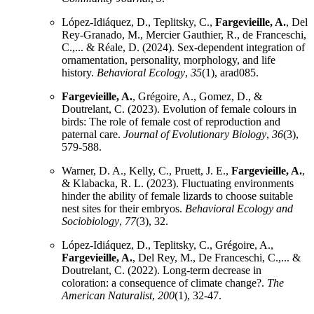
López-Idiáquez, D., Teplitsky, C.,
Fargevieille, A.
, Del
Rey-Granado, M., Mercier Gauthier, R., de Franceschi,
C.,... & Réale, D. (2024). Sex-dependent integration of
ornamentation, personality, morphology, and life
history.
Behavioral Ecology
,
35
(1), arad085.
Fargevieille, A.
, Grégoire, A., Gomez, D., &
Doutrelant, C. (2023). Evolution of female colours in
birds: The role of female cost of reproduction and
paternal care.
Journal of Evolutionary Biology
,
36
(3),
579-588.
Warner, D. A., Kelly, C., Pruett, J. E.,
Fargevieille, A.
,
& Klabacka, R. L. (2023). Fluctuating environments
hinder the ability of female lizards to choose suitable
nest sites for their embryos.
Behavioral Ecology and
Sociobiology
,
77
(3), 32.
López-Idiáquez, D., Teplitsky, C., Grégoire, A.,
Fargevieille, A.
, Del Rey, M., De Franceschi, C.,... &
Doutrelant, C. (2022). Long-term decrease in
coloration: a consequence of climate change?.
The
American Naturalist
,
200
(1), 32-47.