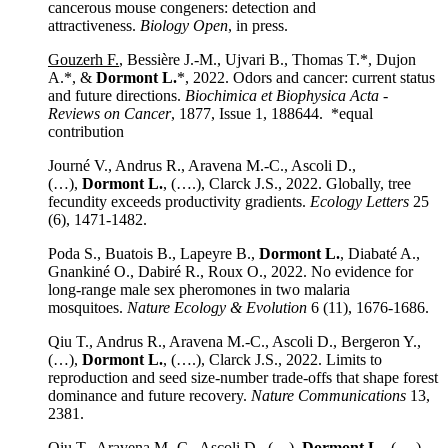
cancerous mouse congeners: detection and
attractiveness.
Biology Open
, in press.
Gouzerh F.
, Bessière J.-M., Ujvari B., Thomas T.*, Dujon
A.*, &
Dormont L.
*, 2022. Odors and cancer: current status
and future directions.
Biochimica et Biophysica Acta -
Reviews on Cancer
, 1877, Issue 1, 188644. *equal
contribution
Journé V., Andrus R., Aravena M.-C., Ascoli D.,
(…),
Dormont L.
, (….), Clarck J.S., 2022. Globally, tree
fecundity exceeds productivity gradients.
Ecology Letters
25
(6), 1471-1482.
Poda S., Buatois B., Lapeyre B.,
Dormont L.
, Diabaté A.,
Gnankiné O., Dabiré R., Roux O., 2022. No evidence for
long-range male sex pheromones in two malaria
mosquitoes.
Nature Ecology & Evolution
6 (11), 1676-1686.
Qiu T., Andrus R., Aravena M.-C., Ascoli D., Bergeron Y.,
(…),
Dormont L.
, (….), Clarck J.S., 2022. Limits to
reproduction and seed size-number trade-offs that shape forest
dominance and future recovery.
Nature Communications
13,
2381.
Qiu T., Aravena M.-C., Ascoli D., (…),
Dormont L.
, (….),