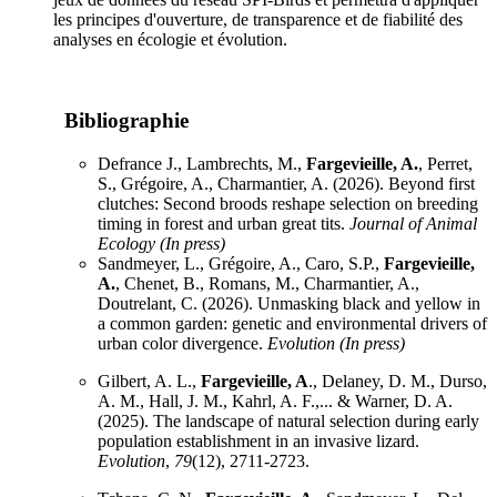
les principes d'ouverture, de transparence et de fiabilité des
analyses en écologie et évolution.
Bibliographie
Defrance J., Lambrechts, M.,
Fargevieille, A.
, Perret,
S., Grégoire, A., Charmantier, A. (2026). Beyond first
clutches: Second broods reshape selection on breeding
timing in forest and urban great tits.
Journal of Animal
Ecology (In press)
Sandmeyer, L., Grégoire, A., Caro, S.P.,
Fargevieille,
A.
, Chenet, B., Romans, M., Charmantier, A.,
Doutrelant, C. (2026). Unmasking black and yellow in
a common garden: genetic and environmental drivers of
urban color divergence.
Evolution (In press)
Gilbert, A. L.,
Fargevieille, A
., Delaney, D. M., Durso,
A. M., Hall, J. M., Kahrl, A. F.,... & Warner, D. A.
(2025). The landscape of natural selection during early
population establishment in an invasive lizard.
Evolution
,
79
(12), 2711-2723.