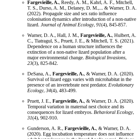
Fargevieille, A.
, Reedy, A. M., Kahrl, A. F., Mitchell,
T. S., Durso, A. M., Delaney, D. M.,... & Warner, D. A.
(2022). Propagule size and sex ratio influence
colonisation dynamics after introduction of a non‐native
lizard.
Journal of Animal Ecology
,
91
(4), 845-857.
Warner, D. A., Hall, J. M.,
Fargevieille, A.
, Hulbert, A.
C., Tiatragul, S., Pruett, J. E., & Mitchell, T. S. (2021).
Dependence on a human structure influences the
extinction of a non-native lizard population after a
major environmental change.
Biological Invasions
,
23
(3), 825-842.
DeSana, A.,
Fargevieille, A.
, & Warner, D. A. (2020).
Survival of lizard eggs varies with microhabitat in the
presence of an invertebrate nest predator.
Evolutionary
Ecology
,
34
(4), 483-499.
Pruett, J. E.,
Fargevieille, A.
, & Warner, D. A. (2020).
Temporal variation in maternal nest choice and its
consequences for lizard embryos.
Behavioral Ecology
,
31
(4), 902-910.
Gunderson, A. R.,
Fargevieille, A.
, & Warner, D. A.
(2020). Egg incubation temperature does not influence