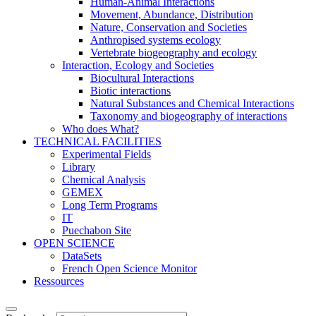
Human-Animal Interactions
Movement, Abundance, Distribution
Nature, Conservation and Societies
Anthropised systems ecology
Vertebrate biogeography and ecology
Interaction, Ecology and Societies
Biocultural Interactions
Biotic interactions
Natural Substances and Chemical Interactions
Taxonomy and biogeography of interactions
Who does What?
TECHNICAL FACILITIES
Experimental Fields
Library
Chemical Analysis
GEMEX
Long Term Programs
IT
Puechabon Site
OPEN SCIENCE
DataSets
French Open Science Monitor
Ressources