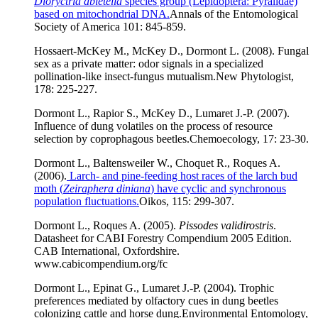
Dioryctria abietella
species group (Lepidoptera: Pyralidae)
based on mitochondrial DNA.
Annals of the Entomological
Society of America 101: 845-859.
Hossaert-McKey M., McKey D., Dormont L. (2008). Fungal
sex as a private matter: odor signals in a specialized
pollination-like insect-fungus mutualism.
New Phytologist,
178: 225-227.
Dormont L., Rapior S., McKey D., Lumaret J.-P. (2007).
Influence of dung volatiles on the process of resource
selection by coprophagous beetles.
Chemoecology, 17: 23-30.
Dormont L., Baltensweiler W., Choquet R., Roques A.
(2006).
Larch- and pine-feeding host races of the larch bud
moth (
Zeiraphera diniana
) have cyclic and synchronous
population fluctuations.
Oikos, 115: 299-307.
Dormont L., Roques A. (2005).
Pissodes validirostris
.
Datasheet for CABI Forestry Compendium 2005 Edition.
CAB International, Oxfordshire.
www.cabicompendium.org/fc
Dormont L., Epinat G., Lumaret J.-P. (2004). Trophic
preferences mediated by olfactory cues in dung beetles
colonizing cattle and horse dung.
Environmental Entomology,