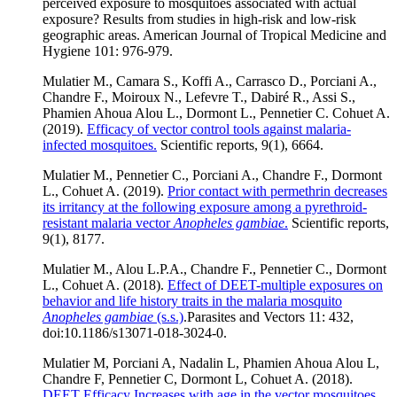
perceived exposure to mosquitoes associated with actual
exposure? Results from studies in high-risk and low-risk
geographic areas. American Journal of Tropical Medicine and
Hygiene 101: 976-979.
Mulatier M., Camara S., Koffi A., Carrasco D., Porciani A.,
Chandre F., Moiroux N., Lefevre T., Dabiré R., Assi S.,
Phamien Ahoua Alou L., Dormont L., Pennetier C. Cohuet A.
(2019).
Efficacy of vector control tools against malaria-
infected mosquitoes.
Scientific reports, 9(1), 6664.
Mulatier M., Pennetier C., Porciani A., Chandre F., Dormont
L., Cohuet A. (2019).
Prior contact with permethrin decreases
its irritancy at the following exposure among a pyrethroid-
resistant malaria vector
Anopheles gambiae
.
Scientific reports,
9(1), 8177.
Mulatier M., Alou L.P.A., Chandre F., Pennetier C., Dormont
L., Cohuet A. (2018).
Effect of DEET-multiple exposures on
behavior and life history traits in the malaria mosquito
Anopheles gambiae
(s.s.)
.
Parasites and Vectors 11: 432,
doi:10.1186/s13071-018-3024-0.
Mulatier M, Porciani A, Nadalin L, Phamien Ahoua Alou L,
Chandre F, Pennetier C, Dormont L, Cohuet A. (2018).
DEET Efficacy Increases with age in the vector mosquitoes