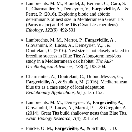
Lambrechts, M. M., Blondel, J., Bernard, C., Caro, S.
P., Charmantier, A., Demeyrier, V.,
Fargevieille, A
... &
Perret, P. (2016). Exploring biotic and abiotic
determinants of nest size in Mediterranean Great Tits
(Parus major) and Blue Tits (Cyanistes caeruleus).
Ethology
,
122
(6), 492-501.
Lambrechts, M. M., Marrot, P.,
Fargevieille, A.
,
Giovannini, P., Lucas, A., Demeyrier, V.,... &
Doutrelant, C. (2016). Nest size is not closely related to
breeding success in Blue Tits: A long-term nest-box
study in a Mediterranean oak habitat.
The Auk:
Ornithological Advances
,
133
(2), 198-204.
Charmantier, A., Doutrelant, C., Dubuc‐Messier, G.,
Fargevieille, A.
, & Szulkin, M. (2016). Mediterranean
blue tits as a case study of local adaptation.
Evolutionary Applications
,
9
(1), 135-152.
Lambrechts, M. M., Demeyrier, V.,
Fargevieille, A.
,
Giovannini, P., Lucas, A., Marrot, P.,... & Grégoire, A.
(2014). Great Tits build shallower nests than Blue Tits.
Avian Biology Research
,
7
(4), 251-254.
Fincke, O. M.,
Fargevieille, A.
, & Schultz, T. D.