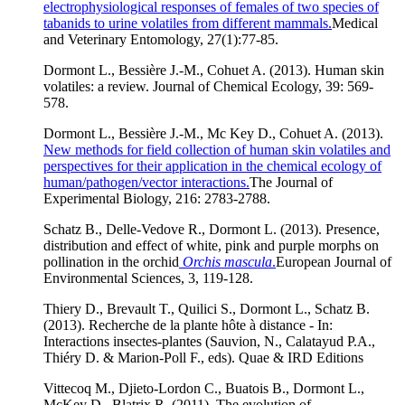
electrophysiological responses of females of two species of
tabanids to urine volatiles from different mammals.
Medical
and Veterinary Entomology, 27(1):77-85.
Dormont L., Bessière J.-M., Cohuet A. (2013). Human skin
volatiles: a review. Journal of Chemical Ecology, 39: 569-
578.
Dormont L., Bessière J.-M., Mc Key D., Cohuet A. (2013).
New methods for field collection of human skin volatiles and
perspectives for their application in the chemical ecology of
human/pathogen/vector interactions.
The Journal of
Experimental Biology, 216: 2783-2788.
Schatz B., Delle-Vedove R., Dormont L. (2013). Presence,
distribution and effect of white, pink and purple morphs on
pollination in the orchid
Orchis mascula
.
European Journal of
Environmental Sciences, 3, 119-128.
Thiery D., Brevault T., Quilici S., Dormont L., Schatz B.
(2013). Recherche de la plante hôte à distance - In:
Interactions insectes-plantes (Sauvion, N., Calatayud P.A.,
Thiéry D. & Marion-Poll F., eds). Quae & IRD Editions
Vittecoq M., Djieto-Lordon C., Buatois B., Dormont L.,
McKey D., Blatrix R. (2011). The evolution of