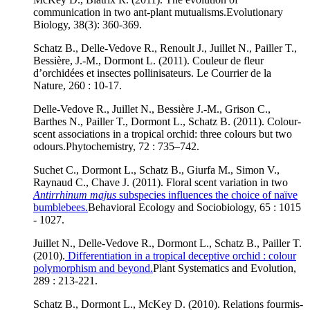
communication in two ant-plant mutualisms.
Evolutionary
Biology, 38(3): 360-369.
Schatz B., Delle-Vedove R., Renoult J., Juillet N., Pailler T.,
Bessière, J.-M., Dormont L. (2011). Couleur de fleur
d’orchidées et insectes pollinisateurs. Le Courrier de la
Nature, 260 : 10-17.
Delle-Vedove R., Juillet N., Bessière J.-M., Grison C.,
Barthes N., Pailler T., Dormont L., Schatz B. (2011). Colour-
scent associations in a tropical orchid: three colours but two
odours.
Phytochemistry, 72 : 735–742.
Suchet C., Dormont L., Schatz B., Giurfa M., Simon V.,
Raynaud C., Chave J. (2011). Floral scent variation in two
Antirrhinum majus
subspecies influences the choice of naïve
bumblebees.
Behavioral Ecology and Sociobiology, 65 : 1015
- 1027.
Juillet N., Delle-Vedove R., Dormont L., Schatz B., Pailler T.
(2010).
Differentiation in a tropical deceptive orchid : colour
polymorphism and beyond.
Plant Systematics and Evolution,
289 : 213-221.
Schatz B., Dormont L., McKey D. (2010). Relations fourmis-