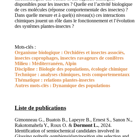
disponibles pour les insectes ? Quelle est l’activité biologique
de ces molécules (réponse comportementale des insectes) ?
Dans quelle mesure et à quel(s) niveau(x) ces interactions
chimiques jouent un rôle dans le fonctionnement et l’évolution
des systèmes plantes-insectes ?
Mots-clés :
Organisme biologique :
Orchidées et insectes associés,
insectes coprophages, insectes ravageurs de conifères
Milieu :
Méditerranéen, Alpin
Discipline :
Biologie des populations, écologie chimique
Technique :
analyses chimiques, tests comportementaux
Thématique :
relations plantes-insectes
Autres mots-clés :
Dynamique des populations
Liste de publications
Gimonneau G., Buatois B., Lapeyre B., Ernest S., Sanon N.,
Rakotomahefa Y., Roux O. &
Dormont L.
, 2024.
Identification of semiochemical candidates involved in
Glossina palpalis gambiensis
larviposition site selection and