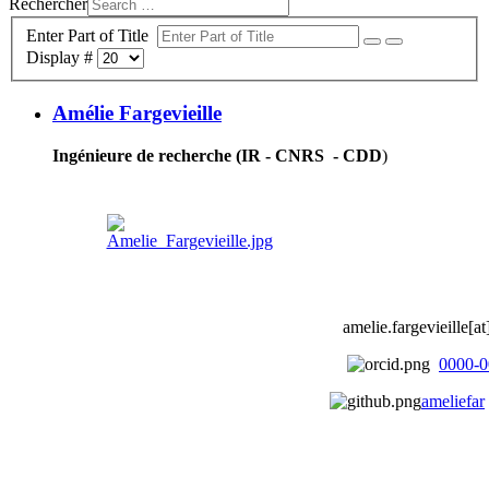
Rechercher
Enter Part of Title
Display #
Amélie Fargevieille
Ingénieure de recherche (IR - CNRS - CDD
)
amelie.fargevieille[at]
0000-0
ameliefar