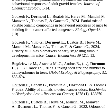
behavioural responses of adult gravid females.
Journal of
Chemical Ecology
, 1-14.
Gouzerh F.
,
Dormont L.
, Buatois B., Herve M., Mancini M.,
Maraver A., Thomas F., & Ganem G., 2024. Partial role of
volatile organic compounds in behavioral responses of mice to
bedding from cancer-affected congeners.
Biology Open
13
(10).
Gouzerh F.
, Vigo G.,
Dormont L.
, Buatois B., Herve M.,
Mancini M., Maraver A., Thomas F., & Ganem G., 2024.
Urinary VOCs as biomarkers of early stage lung tumour
development in mice.
Cancer Biomarkers
39 (2):1-13.
Bogdziewicz M., Aravena M.-C., Andrus R., (…),
Dormont
L.
, (….), Clarck J.S., 2023. Linking seed size and number to
trait syndromes in trees.
Global Ecology & Biogeography
, 32:
683-694.
Gouzerh F.
, Ganem G., Pichevin A.,
Dormont L.
& Thomas
F. 2023. Ability of animals to detect cancer odors.
Biochimica
et Biophysica Acta - Reviews on Cancer
, 1878 (1), 188850.
Gouzerh F.
, Buatois B., Herve M., Mancini M., Maraver
A.,
Dormont L.
, Thomas F., & Ganem G., 2022. Odours of