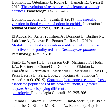
Dormont L., Osterkamp J., Roche B., Hamede R., Ujvari B.,
2019.
The evolution of resistance and tolerance as cancer
defences.
Parasitology, 147: 255-262.
Dormont L., Joffard N., Schatz B. (2019).
Intraspecific
variation in floral colour and odour in orchids.
International
Journal of Plant Sciences,
180:1036–1058.
El Adouzi M., Arriaga-Jiménez A., Dormont L., Barthes N.,
Labalette A., Lapeyre B., Bonato O., Roy L. (2019).
Modulation of feed composition is able to make hens less
attractive to the poultry red mite
Dermanyssus gallinae
.
Parasitology, 147: 171-181.
Frago E., Wang H.-L., Svensson G.P., Marques J.F., Hódar
J.A., Boettner J., Ciornei C., Dormont L., Elkinton J.,
Franzén M., Khrimian A., Marianelli L., Marzialli L., Mas H.,
Perez Laorga E., Pérez-López J., Roques A., Simonca V.,
Anderbrant O. (2019).
Common pheromone use among host-
associated populations of the browntail moth,
Euproctis
chrysorrhoea
, displaying different adult
phenologies.
Entomologia Generalis 39: 295-306.
Gaillard B., Simard F., Dormont L., Jay-Robert P., D’Abadie
de Lurbe D., Etienne M., Baudin A., Raude J. (2019). Is