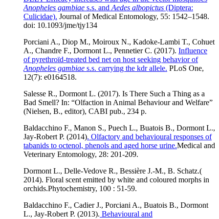
Anopheles gambiae
s.s. and
Aedes albopictus
(Diptera:
Culicidae).
Journal of Medical Entomology, 55: 1542–1548.
doi: 10.1093/jme/tjy134
Porciani A., Diop M., Moiroux N., Kadoke-Lambi T., Cohuet
A., Chandre F., Dormont L., Pennetier C. (2017).
Influence
of pyrethroïd-treated bed net on host seeking behavior of
Anopheles gambiae
s.s. carrying the kdr allele.
PLoS One,
12(7): e0164518.
Salesse R., Dormont L. (2017). Is There Such a Thing as a
Bad Smell? In: “Olfaction in Animal Behaviour and Welfare”
(Nielsen, B., editor), CABI pub., 234 p.
Baldacchino F., Manon S., Puech L., Buatois B., Dormont L.,
Jay-Robert P. (2014)
. Olfactory and behavioural responses of
tabanids to octenol, phenols and aged horse urine.
Medical and
Veterinary Entomology, 28: 201-209.
Dormont L., Delle-Vedove R., Bessière J.-M., B. Schatz.(
2014). Floral scent emitted by white and coloured morphs in
orchids.
Phytochemistry, 100 : 51-59.
Baldacchino F., Cadier J., Porciani A., Buatois B., Dormont
L., Jay-Robert P. (2013).
Behavioural and