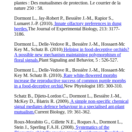
plantes : Des mutualismes de protection. Le courrier de la
nature 250 : 58.
Dormont L., Jay-Robert P., Bessière J.-M., Rapior S.,
Lumaret J.-P. (2010).
Innate olfactory preferences in dung
beetles.
The Journal of Experimental Biology, 213: 3177-
3186.
Dormont L., Delle-Vedove R., Bessière J.-M., Hossaert-Mc
Key M., Schatz B. (2010)
Helping in food-deceptive orchids?
A possible new mechanism maintaining polymorphism of
floral signals.
Plant Signaling and Behavior, 5 : 526-527.
Dormont L., Delle-Vedove R., Bessière J.-M., Hossaert-Mc
Key M. Schatz B. (2010).
Rare white-flowered morphs
increase the reproductive success of common purple morphs
in a food-deceptive orchid.
New Phytologist 185: 300-310.
Schatz B., Djieto-Lordon C., Dormont L., Bessière J.-M.,
McKey D., Blatrix R. (2009).
A simple non-specific chemical
signal mediates defence behaviour in a specialised ant-plant
mutualism.
Current Biology, 19: 361-362.
Roux-Morabito G., Gillette N.E., Roques A., Dormont L.,
Stein J., Sperling F.A.H. (2008).
Systematics of the