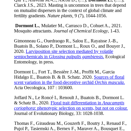
Clarck J.S., 2023. Masting is uncommon in trees that depend
on mutualist dispersers in the context of global climate and
fertility gradients.
Nature plants,
9 (7), 1044-1056.
Dormont L.
, Mulatier M., Carrasco D., Cohuet A., 2021.
Mosquito attractants.
Journal of Chemical Ecology
, 1-43.
Gimonneau G., Ouedraogo R., Salou E., Rayaisse J.-B.,
Buatois B., Solano P., Dormont L., Roux O., and Bouyer J.,
2020.
Larviposition site selection mediated by volatile
semiochemicals in
Glossina palpalis gambiensis
.
Ecological
Entomology, in press.
Dormont L., Fort T., Bessière J.-M., Proffit M., Garcia
Hidalgo E., Buatois B. & B. Schatz. 2020.
Sources of floral
scent variation in the food-deceptive orchid
Orchis mascula
.
Acta Oecologica, 107 : 103600.
Joffard N., Le Roncé I., Renoult J., Buatois B., Dormont L.
& Schatz B., 2020.
Floral trait differentiation in
Anacamptis
coriophora
: phenotypic selection on scents, but not on colour.
Journal of Evolutionary Biology, 33: 1028-1038.
Thomas F., Giraudeau M., Gouzerh F., Boutry J., Renaud F.,
Pujol P., Tasiemski A., Bernex F., Maraver A., Bousquet E.,