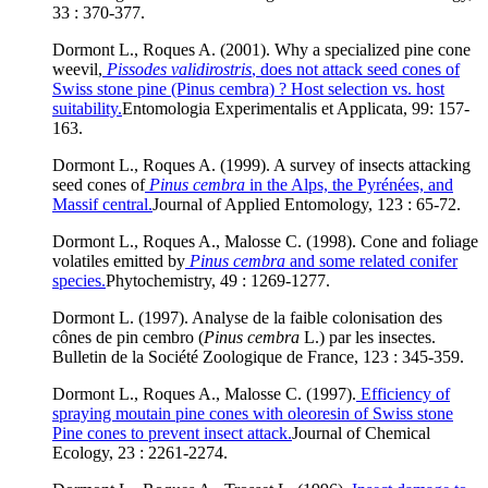
33 : 370-377.
Dormont L., Roques A. (2001). Why a specialized pine cone
weevil,
Pissodes validirostris
, does not attack seed cones of
Swiss stone pine (Pinus cembra) ? Host selection vs. host
suitability.
Entomologia Experimentalis et Applicata, 99: 157-
163.
Dormont L., Roques A. (1999). A survey of insects attacking
seed cones of
Pinus cembra
in the Alps, the Pyrénées, and
Massif central.
Journal of Applied Entomology, 123 : 65-72.
Dormont L., Roques A., Malosse C. (1998). Cone and foliage
volatiles emitted by
Pinus cembra
and some related conifer
species.
Phytochemistry, 49 : 1269-1277.
Dormont L. (1997). Analyse de la faible colonisation des
cônes de pin cembro (
Pinus cembra
L.) par les insectes.
Bulletin de la Société Zoologique de France, 123 : 345-359.
Dormont L., Roques A., Malosse C. (1997).
Efficiency of
spraying moutain pine cones with oleoresin of Swiss stone
Pine cones to prevent insect attack.
Journal of Chemical
Ecology, 23 : 2261-2274.