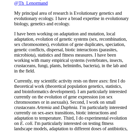
@Th_Lenormand
My principal area of research is Evolutionary genetics and
evolutionary ecology. I have a broad expertise in evolutionary
biology, genetics and ecology.
I have been working on adaptation and mutation, local
adaptation, evolution of genetic systems (sex, recombination,
sex chromosomes), evolution of gene duplicates, speciation,
genetic conflicts, dispersal, biotic interactions (parasites,
microbiota), statistics and fitness measures. I have been
working with many empirical systems (vertebrates, insects,
crustaceans, fungi, plants, helminths, bacteria), in the lab and
in the field.
Currently, my scientific activity rests on three axes: first I do
theoretical work (theoretical population genetics, statistics,
and bioinformatics development). I am particularly interested
currently on the evolution of gene expression (on sex
chromosomes or in asexuals). Second, I work on small
crustaceans
Artemia
and
Daphnia.
I’m particularly interested
currently on sex-asex transitions, biotic interactions and
adaptation to temperature. Third, I do experimental evolution
on
E. coli
. I'm particularly interested on testing fitness
landscape models, adaptation to different doses of antibiotics,