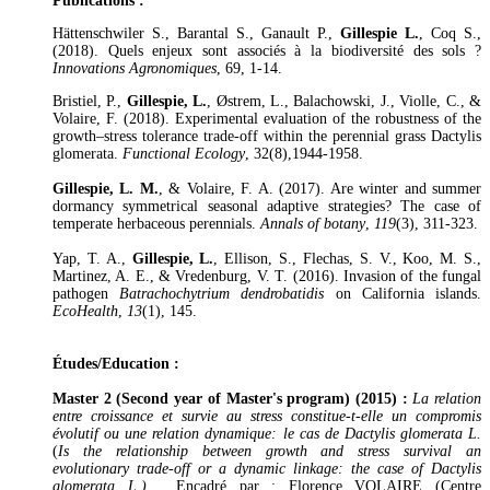
Publications :
Hättenschwiler S., Barantal S., Ganault P.,
Gillespie L.
, Coq S.,
(2018). Quels enjeux sont associés à la biodiversité des sols ?
Innovations Agronomiques
, 69, 1-14.
Bristiel, P.,
Gillespie, L.
, Østrem, L., Balachowski, J., Violle, C., &
Volaire, F. (2018). Experimental evaluation of the robustness of the
growth–stress tolerance trade‐off within the perennial grass Dactylis
glomerata.
Functional Ecology
, 32(8),1944-1958.
Gillespie, L. M.
, & Volaire, F. A. (2017). Are winter and summer
dormancy symmetrical seasonal adaptive strategies? The case of
temperate herbaceous perennials.
Annals of botany
,
119
(3), 311-323.
Yap, T. A.,
Gillespie, L.
, Ellison, S., Flechas, S. V., Koo, M. S.,
Martinez, A. E., & Vredenburg, V. T. (2016). Invasion of the fungal
pathogen
Batrachochytrium dendrobatidis
on California islands.
EcoHealth
,
13
(1), 145.
Études/Education :
Master 2 (Second year of Master's program) (2015) :
La relation
entre croissance et survie au stress constitue-t-elle un compromis
évolutif ou une relation dynamique: le cas de Dactylis glomerata L.
(
Is the relationship between growth and stress survival an
evolutionary trade-off or a dynamic linkage: the case of Dactylis
glomerata L.)
. Encadré par : Florence VOLAIRE (Centre