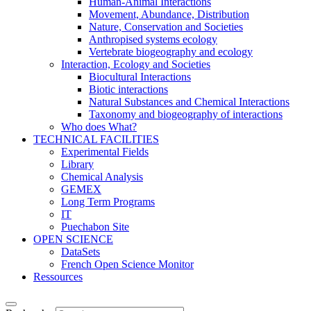
Human-Animal Interactions
Movement, Abundance, Distribution
Nature, Conservation and Societies
Anthropised systems ecology
Vertebrate biogeography and ecology
Interaction, Ecology and Societies
Biocultural Interactions
Biotic interactions
Natural Substances and Chemical Interactions
Taxonomy and biogeography of interactions
Who does What?
TECHNICAL FACILITIES
Experimental Fields
Library
Chemical Analysis
GEMEX
Long Term Programs
IT
Puechabon Site
OPEN SCIENCE
DataSets
French Open Science Monitor
Ressources