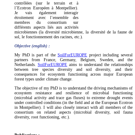
contrôlées (sur le terrain et à
l’Ecotron Européen à Montpellier).
Je vais également interagir
étroitement avec l’ensemble des
membres du consortium sur
différents aspects liés aux activités
microbiennes (la diversité microbienne, la diversité de la faune de
sol, le fonctionnement des racines, etc.).
Objective (english) :
My PhD is part of the
SoilForEUROPE
project including several
partners from France, Germany, Belgium, Sweden, and the
Netherlands.
SoilForEUROPE
aims to understand the relationships
between tree species diversity and soil diversity, and their
consequences for ecosystem functioning across major European
forest types under climate change.
The objective of my PhD is to understand the driving mechanisms of
ecosystem resistance and resilience of microbial functioning
(microbial activity and trace gas fluxes) to extreme drought events
under controlled conditions (in the field and at the European Ecotron
in Montpellier). I will also closely interact with all members of the
consortium on related aspects (microbial diversity, soil fauna
diversity, root functioning, etc.).