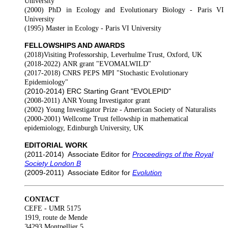
University
(2000)
PhD in Ecology and Evolutionary Biology - Paris VI
University
(1995)
Master in Ecology -
Paris VI University
FELLOWSHIPS AND AWARDS
(2018)
Visiting Professorship, Leverhulme Trust, Oxford, UK
(2018-2022)
ANR grant "EVOMALWILD"
(2017-2018)
CNRS PEPS MPI "Stochastic Evolutionary
Epidemiology"
(2010-2014)
ERC Starting Grant "EVOLEPID"
(2008-2011)
ANR Young Investigator grant
(2002)
Young Investigator Prize - American Society of Naturalists
(2000-2001)
Wellcome Trust fellowship in mathematical
epidemiology, Edinburgh University, UK
EDITORIAL WORK
(2011-2014)
Associate Editor for
Proceedings of the Royal
Society London B
(2009-2011)
Associate Editor for
Evolution
CONTACT
CEFE - UMR 5175
1919, route de Mende
34293 Montpellier 5