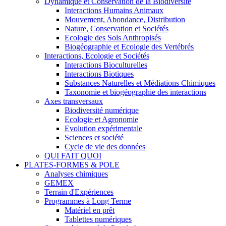
Dynamique et Conservation de la Biodiversité
Interactions Humains Animaux
Mouvement, Abondance, Distribution
Nature, Conservation et Sociétés
Ecologie des Sols Anthropisés
Biogéographie et Ecologie des Vertébrés
Interactions, Ecologie et Sociétés
Interactions Bioculturelles
Interactions Biotiques
Substances Naturelles et Médiations Chimiques
Taxonomie et biogéographie des interactions
Axes transversaux
Biodiversité numérique
Ecologie et Agronomie
Evolution expérimentale
Sciences et société
Cycle de vie des données
QUI FAIT QUOI
PLATES-FORMES & POLE
Analyses chimiques
GEMEX
Terrain d'Expériences
Programmes à Long Terme
Matériel en prêt
Tablettes numériques