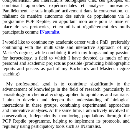
compréhension des interactions biologiques chez ces groupes, en
combinant approches expérimentales et analyses innovantes.
Parallèlement, je suis impliqué activement dans la conservation, en
réalisant de manière autonome des suivis de populations via le
programme POP Reptile, en apportant mon aide pour la mise en
place de ses protocoles, et en utilisant régulièrement des outils
participatifs comme
INaturalist
.
I would like to continue my academic career with a PhD, preferably
continuing with the multi-scale and interactive approach of my
Master's degree, while combining it with my long-standing passion
for herpetology, a field to which I have devoted as much of my
personal and academic projects as possible (producing bibliographic
reports and posters as part of my Bachelor's and Master's degree
teaching).
My professional goal is to contribute significantly to the
advancement of knowledge in the field of research, particularly in
parasitology or chemical ecology applied to ophidians and saurians.
I aim to develop and deepen the understanding of biological
interactions in these groups, combining experimental approaches
and innovative analyses. At the same time, I am actively involved in
conservation, independently monitoring populations through the
POP Reptile programme, helping to implement its protocols, and
regularly using participatory tools such as INaturalist.