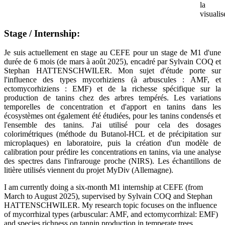
la
visualis
Stage / Internship:
Je suis actuellement en stage au CEFE pour un stage de M1 d'une
durée de 6 mois (de mars à août 2025), encadré par Sylvain COQ et
Stephan HATTENSCHWILER. Mon sujet d'étude porte sur
l'influence des types mycorhiziens (à arbuscules : AMF, et
ectomycorhiziens : EMF) et de la richesse spécifique sur la
production de tanins chez des arbres tempérés. Les variations
temporelles de concentration et d'apport en tanins dans les
écosystèmes ont également été étudiées, pour les tanins condensés et
l'ensemble des tanins. J'ai utilisé pour cela des dosages
colorimétriques (méthode du Butanol-HCL et de précipitation sur
microplaques) en laboratoire, puis la création d'un modèle de
calibration pour prédire les concentrations en tanins, via une analyse
des spectres dans l'infrarouge proche (NIRS). Les échantillons de
litière utilisés viennent du projet MyDiv (Allemagne).
I am currently doing a six-month M1 internship at CEFE (from
March to August 2025), supervised by Sylvain COQ and Stephan
HATTENSCHWILER. My research topic focuses on the influence
of mycorrhizal types (arbuscular: AMF, and ectomycorrhizal: EMF)
and species richness on tannin production in temperate trees.