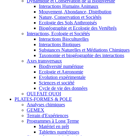
Dynamique et Conservation de la Biodiversité
Interactions Humains Animaux
Mouvement, Abondance, Distribution
Nature, Conservation et Sociétés
Ecologie des Sols Anthropisés
Biogéographie et Ecologie des Vertébrés
Interactions, Ecologie et Sociétés
Interactions Bioculturelles
Interactions Biotiques
Substances Naturelles et Médiations Chimiques
Taxonomie et biogéographie des interactions
Axes transversaux
Biodiversité numérique
Ecologie et Agronomie
Evolution expérimentale
Sciences et société
Cycle de vie des données
QUI FAIT QUOI
PLATES-FORMES & POLE
Analyses chimiques
GEMEX
Terrain d'Expériences
Programmes à Long Terme
Matériel en prêt
Tablettes numériques