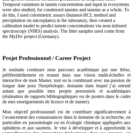
Temporal variations in tannin concentration and input in ecosystems
were also studied, for condensed tannins and tannins as a whole. To
do this, I used colorimetric assays (butanol-HCL method and
precipitation on microplates) in the laboratory, then created a
calibration model to predict tannin concentrations via near-infrared
spectroscopy (NIRS) analysis. The litter samples used come from
the MyDiv project (Germany).
Projet Professionnel / Career Project
Je souhaite continuer mon parcours académique par une thèse,
préférentiellement en restant dans une vision multi-échelles et
interactive de mon Master, tout en la combinant avec ma passion de
longue date pour l'herpétologie, domaine dans lequel j’ai orienté
autant que possible mes projets personnels et académiques
(réalisation de rapports bibliographiques ou de posters dans le cadre
de mes enseignements de licence et de master).
Mon objectif professionnel est de contribuer significativement à
l’avancement des connaissances dans le domaine de la recherche, en
particulier en parasitologie ou en écologie chimique appliquées aux
ophidiens et aux sauriens. Je vise à développer et à approfondir la