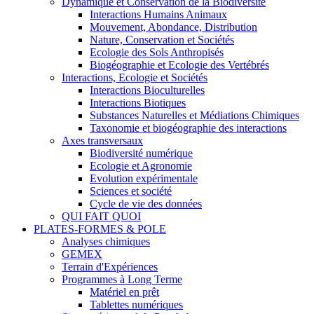
Dynamique et Conservation de la Biodiversité
Interactions Humains Animaux
Mouvement, Abondance, Distribution
Nature, Conservation et Sociétés
Ecologie des Sols Anthropisés
Biogéographie et Ecologie des Vertébrés
Interactions, Ecologie et Sociétés
Interactions Bioculturelles
Interactions Biotiques
Substances Naturelles et Médiations Chimiques
Taxonomie et biogéographie des interactions
Axes transversaux
Biodiversité numérique
Ecologie et Agronomie
Evolution expérimentale
Sciences et société
Cycle de vie des données
QUI FAIT QUOI
PLATES-FORMES & POLE
Analyses chimiques
GEMEX
Terrain d'Expériences
Programmes à Long Terme
Matériel en prêt
Tablettes numériques