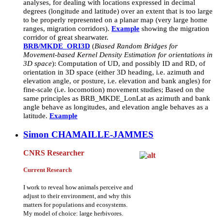
analyses, for dealing with locations expressed in decimal
degrees (longitude and latitude) over an extent that is too large
to be properly represented on a planar map (very large home
ranges, migration corridors).
Example
showing the migration
corridor of great shearwater.
BRB/MKDE_ORI3D
(
Biased Random Bridges for
Movement-based Kernel Density Estimation for orientations in
3D space
): Computation of UD, and possibly ID and RD, of
orientation in 3D space (either 3D heading, i.e. azimuth and
elevation angle, or posture, i.e. elevation and bank angles) for
fine-scale (i.e. locomotion) movement studies; Based on the
same principles as BRB_MKDE_LonLat as azimuth and bank
angle behave as longitudes, and elevation angle behaves as a
latitude.
Example
Simon CHAMAILLE-JAMMES
CNRS Researcher
Current Research
I work to reveal how animals perceive and
adjust to their environment, and why this
matters for populations and ecosystems.
My model of choice: large herbivores.