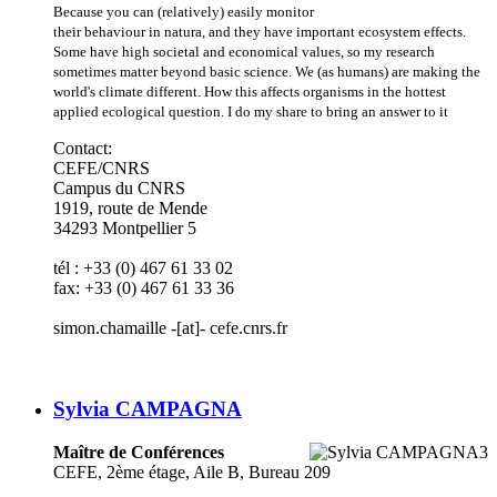
Because you can (relatively) easily monitor
their behaviour in natura, and they have important ecosystem effects.
Some have high societal and economical values, so my research
sometimes matter beyond basic science. We (as humans) are making the
world's climate different. How this affects organisms in the hottest
applied ecological question. I do my share to bring an answer to it
Contact:
CEFE/CNRS
Campus du CNRS
1919, route de Mende
34293 Montpellier 5
tél : +33 (0) 467 61 33 02
fax: +33 (0) 467 61 33 36
simon.chamaille -[at]- cefe.cnrs.fr
Sylvia CAMPAGNA
Maître de Conférences
CEFE, 2ème étage, Aile B, Bureau 209