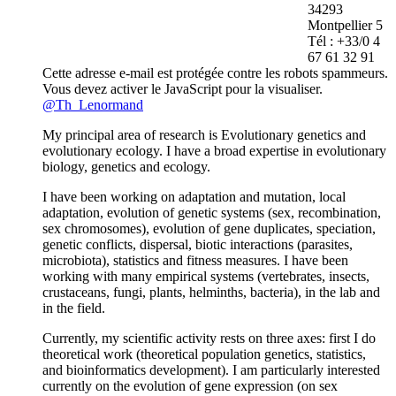
34293
Montpellier 5
Tél : +33/0 4
67 61 32 91
Cette adresse e-mail est protégée contre les robots spammeurs.
Vous devez activer le JavaScript pour la visualiser.
@Th_Lenormand
My principal area of research is Evolutionary genetics and
evolutionary ecology. I have a broad expertise in evolutionary
biology, genetics and ecology.
I have been working on adaptation and mutation, local
adaptation, evolution of genetic systems (sex, recombination,
sex chromosomes), evolution of gene duplicates, speciation,
genetic conflicts, dispersal, biotic interactions (parasites,
microbiota), statistics and fitness measures. I have been
working with many empirical systems (vertebrates, insects,
crustaceans, fungi, plants, helminths, bacteria), in the lab and
in the field.
Currently, my scientific activity rests on three axes: first I do
theoretical work (theoretical population genetics, statistics,
and bioinformatics development). I am particularly interested
currently on the evolution of gene expression (on sex