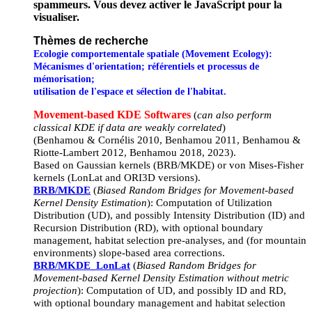
spammeurs. Vous devez activer le JavaScript pour la
visualiser.
Thèmes de recherche
Ecologie comportementale spatiale (Movement Ecology):
Mécanismes d'orientation; référentiels et processus de
mémorisation;
utilisation de l'espace et sélection de l'habitat.
Movement-based KDE Softwares
(
can also perform
classical KDE if data are weakly correlated
)
(Benhamou & Cornélis 2010, Benhamou 2011, Benhamou &
Riotte-Lambert 2012, Benhamou 2018, 2023).
Based on Gaussian kernels (BRB/MKDE) or von Mises-Fisher
kernels (LonLat and ORI3D versions).
BRB/MKDE
(
Biased Random Bridges for Movement-based
Kernel Density Estimation
): Computation of Utilization
Distribution (UD), and possibly Intensity Distribution (ID) and
Recursion Distribution (RD), with optional boundary
management, habitat selection pre-analyses, and (for mountain
environments) slope-based area corrections.
BRB/MKDE_LonLat
(
Biased Random Bridges for
Movement-based Kernel Density Estimation without metric
projection
): Computation of UD, and possibly ID and RD,
with optional boundary management and habitat selection