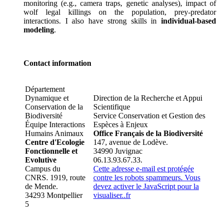
monitoring (e.g., camera traps, genetic analyses), impact of
wolf legal killings on the population, prey-predator
interactions. I also have strong skills in
individual-based
modeling
.
Contact information
Département
Dynamique et
Direction de la Recherche et Appui
Conservation de la
Scientifique
Biodiversité
Service Conservation et Gestion des
Équipe Interactions
Espèces à Enjeux
Humains Animaux
Office Français de la Biodiversité
Centre d'Ecologie
147, avenue de Lodève.
Fonctionnelle et
34990 Juvignac
Evolutive
06.13.93.67.33.
Campus du
Cette adresse e-mail est protégée
CNRS. 1919, route
contre les robots spammeurs. Vous
de Mende.
devez activer le JavaScript pour la
34293 Montpellier
visualiser.
.f
r
5