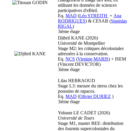
utilisant les données de sciences
participatives d'eBird.
Eq.
MAD
(
Léo STREITH
+
Ana
RODRIGUES
) & CESAB (
Stanislas
RIGAL
)
3ième étage
Djibril KANE (2026)
Université de Montpellier
Stage M2: les critiques décoloniales
adressées à la conservation.
Eq.
NCS
(
Virginie MARIS
) + ISEM
(Vincent DEVICTOR)
3ième étage
Lilas HEBRAOUD
Stage L3: mesure du stress chez les
poussins de rapaces.
Eq.
MAD
(
Olivier DURIEZ
)
3ième étage
Yohann LE CADET (2026)
Université de Tours
Stage M1, master BEE: distribution
des fourmis supercoloniales du