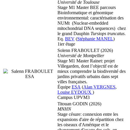
Université
de Toulouse
Stage M1 Master BEE parcours
Bioinformatique et génomique
environnemental: caractérisation des
NUMt (Nuclear-embedded
mitochondrial DNA sequences) chez
le grand Dauphin
Tursiops truncatus
.
Eq.
BEV
(
Stéphanie MANEL
)
1ier étage
Solenn FRABOULET (2026)
Université de Montpellier
Stage M1 Master Rainet: projet
Villegarden, dont l’objectif est de
mieux comprendre la biodiversité des
jardins privatifs urbains dans sept
villes françaises.
Équipe
ESA
(
Alan VERGNES
,
Louise EYDOUX
)
Campus UPVM3
Titouan GODIN (2026)
MNHN
Stage césure: connexion entre les
expansions d'aire de répartition chez
les oiseaux d'Amérique et le
changement d’usage des sols, en