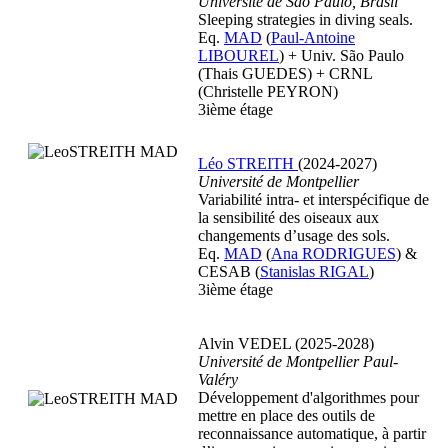
Université de São Paulo, Brasil
Sleeping strategies in diving seals.
Eq.
MAD
(
Paul-Antoine
LIBOUREL
) + Univ. São Paulo
(Thais GUEDES) + CRNL
(Christelle PEYRON)
3ième étage
Léo STREITH
(2024-2027)
Université de Montpellier
Variabilité intra- et interspécifique de
la sensibilité des oiseaux aux
changements d’usage des sols.
Eq.
MAD
(
Ana RODRIGUES
) &
CESAB (
Stanislas RIGAL
)
3ième étage
Alvin VEDEL (2025-2028)
Université de Montpellier Paul-
Valéry
Développement d'algorithmes pour
mettre en place des outils de
reconnaissance automatique, à partir