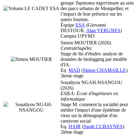
groupe
Tapinoma nigerrimum
au sein
des parcs urbains de Montpellier, et
l’impact de leur présence sur les
autres fourmis.
Équipe
ESA
(Giovanni
DESTOUR,
Alan VERGNES
)
Campus UPVM3
Simon MOUTIER (2026)
CentraleSupélec
Stage de fin d'études: analyse de
données de biologging par modèle
d'IA.
Eq
MAD
(
Simon CHAMAILLE
)
3ieme etage
Soualiyou NGAH-NSANGOU
(2026)
ESIEA: École d'ingénieurs en
informatique
Stage M: comment la socialité peut
médier l'impact d'une épidémie de
virus sur la démographie d'un
carnivore social
Eq.
HAIR
(
Sarah CUBAYNES
)
2ième étage