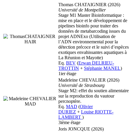
Thomas CHATAIGNIER (2026)
Université
de Montpellier
Stage M1 Master Bioinformatique :
mise en place et le développement de
pipelines bioinfo pour traiter des
données de metabarcoding issues du
projet ADNExo (Utilisation de
l’ADN environnemental pour la
détection précoce et le suivi d’espèces
exotiques envahissantes aquatiques à
La Réunion et Mayotte)
Eq.
BEV
(
Erwan DELRIEU-
TROTTIN
+
Stéphanie MANEL
)
1ier étage
Madeleine CHEVALIER (2026)
Université de Strasbourg
Stage M2: effet du soutien alimentaire
sur la reproduction du vautour
percnoptère.
Eq.
MAD
(
Olivier
DURIEZ
+
Louise RIOTTE-
LAMBERT
)
3ième étage
Joris JONCQUE (2026)