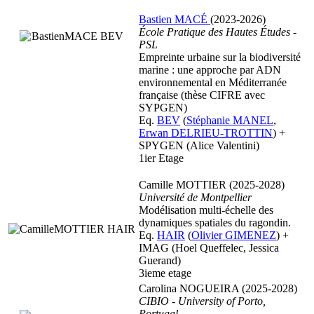
Bastien MACÉ
(2023-2026)
École Pratique des Hautes Études -
PSL
Empreinte urbaine sur la biodiversité
marine : une approche par ADN
environnemental en Méditerranée
française (thèse CIFRE avec
SYPGEN)
Eq.
BEV
(
Stéphanie MANEL
,
Erwan DELRIEU-TROTTIN
) +
SPYGEN (Alice Valentini)
1ier Etage
Camille MOTTIER (2025-2028)
Université de Montpellier
Modélisation multi-échelle des
dynamiques spatiales du ragondin.
Eq.
HAIR
(
Olivier GIMENEZ
) +
IMAG (Hoel Queffelec, Jessica
Guerand)
3ieme etage
Carolina NOGUEIRA (2025-2028)
CIBIO - University of Porto,
Portugal