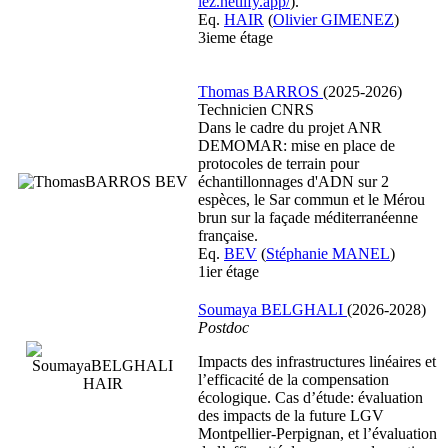
lez.netlify.app/
).
Eq.
HAIR
(
Olivier GIMENEZ
)
3ieme étage
Thomas BARROS
(2025-2026)
Technicien CNRS
Dans le cadre du projet ANR
DEMOMAR: mise en place de
protocoles de terrain pour
échantillonnages d'ADN sur 2
espèces, le Sar commun et le Mérou
brun sur la façade méditerranéenne
française.
Eq.
BEV
(
Stéphanie MANEL
)
1ier étage
Soumaya BELGHALI
(2026-2028)
Postdoc
Impacts des infrastructures linéaires et
l’efficacité de la compensation
écologique. Cas d’étude: évaluation
des impacts de la future LGV
Montpellier-Perpignan, et l’évaluation