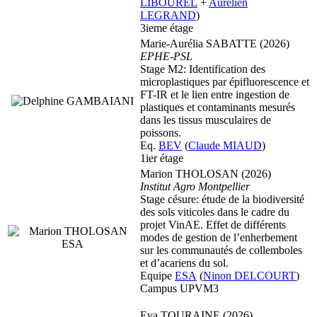
LIBOUREL
+
Aurélien
LEGRAND
)
3ieme étage
Marie-Aurélia SABATTE (2026)
EPHE-PSL
Stage M2: Identification des
microplastiques par épifluorescence et
FT-IR et le lien entre ingestion de
plastiques et contaminants mesurés
dans les tissus musculaires de
poissons.
Eq.
BEV
(
Claude MIAUD
)
1ier étage
Marion THOLOSAN (2026)
Institut Agro Montpellier
Stage césure: étude de la biodiversité
des sols viticoles dans le cadre du
projet VinAE. Effet de différents
modes de gestion de l’enherbement
sur les communautés de collemboles
et d’acariens du sol.
Equipe
ESA
(
Ninon DELCOURT
)
Campus UPVM3
Eva TOURAINE (2026)