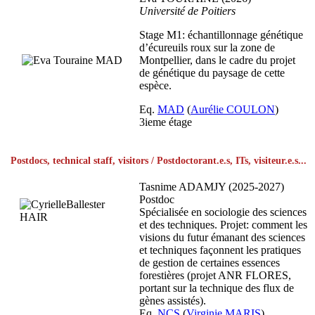
Université de Poitiers
Stage M1: échantillonnage génétique
d’écureuils roux sur la zone de
Montpellier, dans le cadre du projet
de génétique du paysage de cette
espèce.
Eq.
MAD
(
Aurélie COULON
)
3ieme étage
Postdocs, technical staff, visitors / Postdoctorant.e.s, ITs, visiteur.e.s...
Tasnime ADAMJY (2025-2027)
Postdoc
Spécialisée en sociologie des sciences
et des techniques. Projet: comment les
visions du futur émanant des sciences
et techniques façonnent les pratiques
de gestion de certaines essences
forestières (projet ANR FLORES,
portant sur la technique des flux de
gènes assistés).
Eq.
NCS
(
Virginie MARIS
)