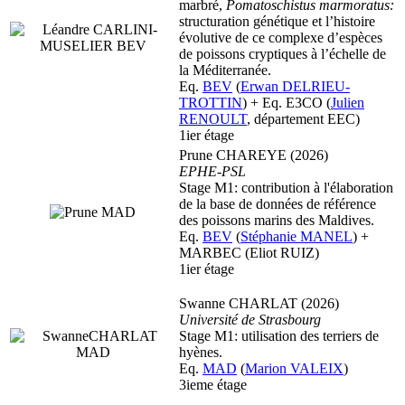
marbré,
Pomatoschistus marmoratus:
structuration génétique et l’histoire
évolutive de ce complexe d’espèces
de poissons cryptiques à l’échelle de
la Méditerranée.
Eq.
BEV
(
Erwan DELRIEU-
TROTTIN
) + Eq. E3CO (
Julien
RENOULT
, département EEC)
1ier étage
Prune CHAREYE (2026)
EPHE-PSL
Stage M1: contribution à l'élaboration
de la base de données de référence
des poissons marins des Maldives.
Eq.
BEV
(
Stéphanie MANEL
) +
MARBEC (Eliot RUIZ)
1ier étage
Swanne CHARLAT (2026)
Université de Strasbourg
Stage M1: utilisation des terriers de
hyènes.
Eq.
MAD
(
Marion VALEIX
)
3ieme étage