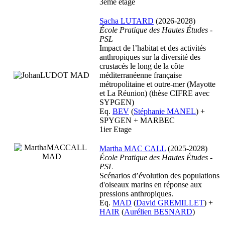
3ème étage
Sacha LUTARD
(2026-2028)
École Pratique des Hautes Études -
PSL
Impact de l’habitat et des activités
anthropiques sur la diversité des
crustacés le long de la côte
méditerranéenne française
métropolitaine et outre-mer (Mayotte
et La Réunion) (thèse CIFRE avec
SYPGEN)
Eq.
BEV
(
Stéphanie MANEL
) +
SPYGEN + MARBEC
1ier Etage
Martha MAC CALL
(2025-2028)
École Pratique des Hautes Études -
PSL
Scénarios d’évolution des populations
d'oiseaux marins en réponse aux
pressions anthropiques.
Eq.
MAD
(
David GREMILLET
) +
HAIR
(
Aurélien BESNARD
)