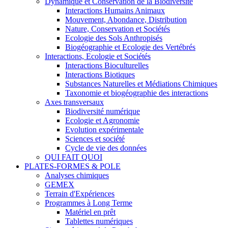
Dynamique et Conservation de la Biodiversité
Interactions Humains Animaux
Mouvement, Abondance, Distribution
Nature, Conservation et Sociétés
Ecologie des Sols Anthropisés
Biogéographie et Ecologie des Vertébrés
Interactions, Ecologie et Sociétés
Interactions Bioculturelles
Interactions Biotiques
Substances Naturelles et Médiations Chimiques
Taxonomie et biogéographie des interactions
Axes transversaux
Biodiversité numérique
Ecologie et Agronomie
Evolution expérimentale
Sciences et société
Cycle de vie des données
QUI FAIT QUOI
PLATES-FORMES & POLE
Analyses chimiques
GEMEX
Terrain d'Expériences
Programmes à Long Terme
Matériel en prêt
Tablettes numériques