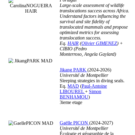
Large-scale assessment of wildlife
translocations success across Africa.
Understand factors influencing the
survival and site fidelity of
translocated mammals and propose
optimized metrics for assessing
translocation success.
Eq.
HAIR
(
Olivier GIMENEZ
) +
CIBIO (Pedro
Monterroso, Angela Gaylard)
Jikang PARK
(2024-2026)
Université de Montpellier
Sleeping strategies in diving seals.
Eq.
MAD
(
Paul-Antoine
LIBOUREL
+
Simon
BENHAMOU
)
3ieme etage
Gaëlle PICON
(2024-2027)
Université de Montpellier
Écologie et géographie de la