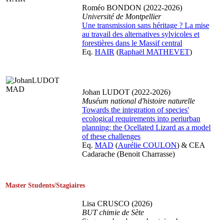
Roméo BONDON (2022-2026)
Université de
Montpellier
Une transmission sans héritage ? La mise
au travail des alternatives sylvicoles et
forestières dans le Massif central
Eq.
HAIR
(
Raphaël MATHEVET
)
Johan LUDOT (2022-2026)
Muséum national d'histoire naturelle
Towards the integration of species'
ecological requirements into periurban
planning: the Ocellated Lizard as a model
of these challenges
Eq.
MAD
(
Aurélie COULON
) & CEA
Cadarache (Benoit Charrasse)
Master Students/Stagiaires
Lisa CRUSCO (2026)
BUT chimie de Sète