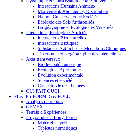
Dynamique et Conservation de la Biodiversité
Interactions Humains Animaux
Mouvement, Abondance, Distribution
Nature, Conservation et Sociétés
Ecologie des Sols Anthropisés
Biogéographie et Ecologie des Vertébrés
Interactions, Ecologie et Sociétés
Interactions Bioculturelles
Interactions Biotiques
Substances Naturelles et Médiations Chimiques
Taxonomie et biogéographie des interactions
Axes transversaux
Biodiversité numérique
Ecologie et Agronomie
Evolution expérimentale
Sciences et société
Cycle de vie des données
QUI FAIT QUOI
PLATES-FORMES & POLE
Analyses chimiques
GEMEX
Terrain d'Expériences
Programmes à Long Terme
Matériel en prêt
Tablettes numériques