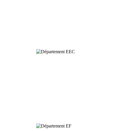
Ecologie
Evolutive et
Comportementale
Dynamique et
Conservation de
la Biodiversité