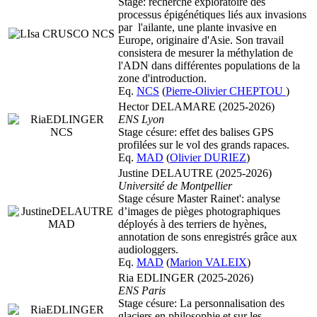
Stage: recherche exploratoire des
processus épigénétiques liés aux invasions
par l'ailante, une plante invasive en
Europe, originaire d'Asie. Son travail
consistera de mesurer la méthylation de
l'ADN dans différentes populations de la
zone d'introduction.
Eq.
NCS
(
Pierre-Olivier CHEPTOU
)
Hector DELAMARE (2025-2026)
ENS Lyon
Stage césure: effet des balises GPS
profilées sur le vol des grands rapaces.
Eq.
MAD
(
Olivier DURIEZ
)
Justine DELAUTRE (2025-2026)
Université de Montpellier
Stage césure Master Rainet': analyse
d’images de pièges photographiques
déployés à des terriers de hyènes,
annotation de sons enregistrés grâce aux
audiologgers.
Eq.
MAD
(
Marion VALEIX
)
Ria EDLINGER (2025-2026)
ENS Paris
Stage césure: La personnalisation des
glaciers en philosophie et sur les