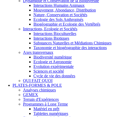
Dynamique et Conservation de la Biodiversité
Interactions Humains Animaux
Mouvement, Abondance, Distribution
Nature, Conservation et Sociétés
Ecologie des Sols Anthropisés
Biogéographie et Ecologie des Vertébrés
Interactions, Ecologie et Sociétés
Interactions Bioculturelles
Interactions Biotiques
Substances Naturelles et Médiations Chimiques
Taxonomie et biogéographie des interactions
Axes transversaux
Biodiversité numérique
Ecologie et Agronomie
Evolution expérimentale
Sciences et société
Cycle de vie des données
QUI FAIT QUOI
PLATES-FORMES & POLE
Analyses chimiques
GEMEX
Terrain d'Expériences
Programmes à Long Terme
Matériel en prêt
Tablettes numériques