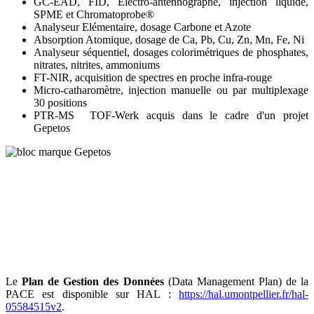
GC-EAD, FID, Electro-antennographe, injection liquide,
SPME et Chromatoprobe®
Analyseur Elémentaire, dosage Carbone et Azote
Absorption Atomique, dosage de Ca, Pb, Cu, Zn, Mn, Fe, Ni
Analyseur séquentiel, dosages colorimétriques de phosphates,
nitrates, nitrites, ammoniums
FT-NIR, acquisition de spectres en proche infra-rouge
Micro-catharomètre, injection manuelle ou par multiplexage
30 positions
PTR-MS TOF-Werk acquis dans le cadre d'un projet
Gepetos
Le
Plan de Gestion des Données
(Data Management Plan) de la
PACE est disponible sur HAL :
https://hal.umontpellier.fr/hal-
05584515v2
.