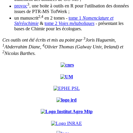
3
provoc
, une boite à outils en R pour l'utilisation des données
issues de PTR-MS TofWerk ;
2,4
un manuscrit
en 2 tomes -
tome 1
Nomenclature et
Stéréochimie
&
tome 2
Voies métaboliques
- présentant les
bases de Chimie pour les écologues.
3
Ces outils ont été écrits et mis au point par
Joris Huguenin,
1
4
Abderrahim Diane,
Olivier Thomas (Galway Univ, Ireland) et
2
Nicolas Barthes.