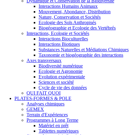
Dynamique et Conservation de la Biodiversité
Interactions Humains Animaux
Mouvement, Abondance, Distribution
Nature, Conservation et Sociétés
Ecologie des Sols Anthropisés
Biogéographie et Ecologie des Vertébrés
Interactions, Ecologie et Sociétés
Interactions Bioculturelles
Interactions Biotiques
Substances Naturelles et Médiations Chimiques
Taxonomie et biogéographie des interactions
Axes transversaux
Biodiversité numérique
Ecologie et Agronomie
Evolution expérimentale
Sciences et société
Cycle de vie des données
QUI FAIT QUOI
PLATES-FORMES & POLE
Analyses chimiques
GEMEX
Terrain d'Expériences
Programmes à Long Terme
Matériel en prêt
Tablettes numériques