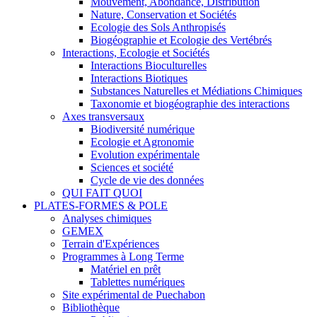
Mouvement, Abondance, Distribution
Nature, Conservation et Sociétés
Ecologie des Sols Anthropisés
Biogéographie et Ecologie des Vertébrés
Interactions, Ecologie et Sociétés
Interactions Bioculturelles
Interactions Biotiques
Substances Naturelles et Médiations Chimiques
Taxonomie et biogéographie des interactions
Axes transversaux
Biodiversité numérique
Ecologie et Agronomie
Evolution expérimentale
Sciences et société
Cycle de vie des données
QUI FAIT QUOI
PLATES-FORMES & POLE
Analyses chimiques
GEMEX
Terrain d'Expériences
Programmes à Long Terme
Matériel en prêt
Tablettes numériques
Site expérimental de Puechabon
Bibliothèque