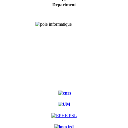
Department
Experimental
forest