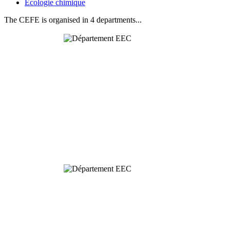
Ecologie chimique
The CEFE is organised in 4 departments...
Behavioural
& Evolutionary
Ecology