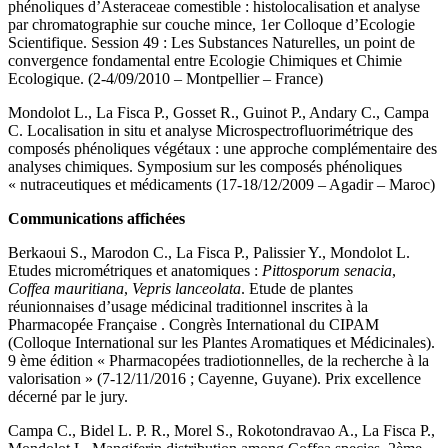
phénoliques d’Asteraceae comestible : histolocalisation et analyse
par chromatographie sur couche mince, 1er Colloque d’Ecologie
Scientifique. Session 49 : Les Substances Naturelles, un point de
convergence fondamental entre Ecologie Chimiques et Chimie
Ecologique. (2-4/09/2010 – Montpellier – France)
Mondolot L., La Fisca P., Gosset R., Guinot P., Andary C., Campa
C. Localisation in situ et analyse Microspectrofluorimétrique des
composés phénoliques végétaux : une approche complémentaire des
analyses chimiques. Symposium sur les composés phénoliques
« nutraceutiques et médicaments (17-18/12/2009 – Agadir – Maroc)
Communications affichées
Berkaoui S., Marodon C., La Fisca P., Palissier Y., Mondolot L.
Etudes micrométriques et anatomiques :
Pittosporum senacia
,
Coffea mauritiana
,
Vepris lanceolata
. Etude de plantes
réunionnaises d’usage médicinal traditionnel inscrites à la
Pharmacopée Française . Congrès International du CIPAM
(Colloque International sur les Plantes Aromatiques et Médicinales).
9 ème édition « Pharmacopées tradiotionnelles, de la recherche à la
valorisation » (7-12/11/2016 ; Cayenne, Guyane). Prix excellence
décerné par le jury.
Campa C., Bidel L. P. R., Morel S., Rokotondravao A., La Fisca P.,