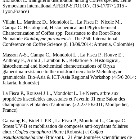
Mondolot L. Mangiferin distribution among Coffea species. 2ème
Symposium International AFERP-STOLON, (15-17/07/ 2015 -
Lyon,France)
Villain L., Martinez D., Mondolot L., La Fisca P., Nicole M.,
Campa C. Histological, Histochemical and Phytochemical
Characterization of Coffea spp. Resistance to the Root-Knot
Nematode
Eloidogyne paranaensis.
The 25th International
Conference on Coffee Science (8-13/09/2014; Armenia, Colombie)
Masson A-S., Campa C., Mondolot L., La Fisca P., Rouve E.,
Anthony F., Aribi J., Lambou K., Bellafiore S. Histological,
histochemical and biochemical characterizations of Oryza
glaberrima resistance to the root-knot nematode Meloidogyne
graminicola. Bio-Asia & ICT-Asia Regional Workshop (4-5/6 2014;
Jakarta, Indonésie)
La Fisca P., Roussel J-L., Mondolot L. Le Neem, arbre aux
propriétés insecticides ancestrales et l’avenir. 31 ème Salon des
champignons et plantes d’automne. (22-23/10/2011; Montpellier,
France)
Galvaing E., Bidel L.P.R., La Fisca P., Mondolot L., Campa C.
Stress UV-B et mobilisation de composés anti-oxydants foliaires
chez :
Coffea canaphora
Pierre (Robusta) et
Coffea
pseudozanguebariae
(Bridson). 21 ème Journées scientifiques de