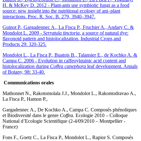
H. & McKey D. 2012 - Plant-ants use symbiotic fungi as a food
source: new insight into the nutritional ecology of ant–plant
interactions. Proc. R. Soc. B. 279, 3940–3947.
Guinot P., Gargadennec A., La Fisca P., Fruchier A., Andary C. &
Mondolot L. 2009 -
Serratula tinctoria
, a source of natural dye:
flavonoid pattern and histolocalization. Industrial Crops and
Products 29: 320-325.
Mondolot L., La Fisca P., Buatois B., Talansier E., de Kochko A. &
Campa C. 2006 - Evolution in caffeoylquinic acid content and
histolocalization during
Coffea canephora
leaf development. Annals
of Botany, 98: 33-40.
Communications orales
Mathonnet N., Rakotomolala J.J., Mondolot L., Rakontodravao A.,
La Fisca P., Hamon P.,
Gargadennec A., De Kochko A., Campa C. Composés phénoliques
et Biodiversité dans le genre
Coffea.
Ecologie 2010 – Colloque
National d’Ecologie Scientifique (2-4/09/2010 – Montpellier -
France)
Fons F., Goetz C., La Fisca P., Mondolot L., Rapior S. Composés