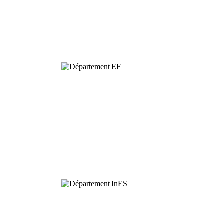
Dynamics and
Conservation of
Biodiversity
Functional
Ecology