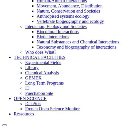
Human-Animal Interactions
Movement, Abundance, Distribution
Nature, Conservation and Societies
Anthropised systems ecology
Vertebrate biogeography and ecology
Interaction, Ecology and Societies
Biocultural Interactions
Biotic interactions
Natural Substances and Chemical Interactions
Taxonomy and biogeography of interactions
Who does What?
TECHNICAL FACILITIES
Experimental Fields
Library
Chemical Analysis
GEMEX
Long Term Programs
IT
Puechabon Site
OPEN SCIENCE
DataSets
French Open Science Monitor
Ressources