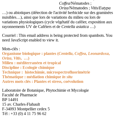
Coffea
/Nématodes ;
Oriza
/Nématodes ;
Vitis
/
Eutypa
…) ou abiotiques (détection de l'activité herbicide sur des graminées
nuisibles…), ainsi que lors de variations du milieu ou lors de
variations physiologiques (cycle végétatif du caféier, exposition aux
rayonnements UV de Caféiers et de
Centella asiatica
…)
Courriel :
This email address is being protected from spambots. You
need JavaScript enabled to view it.
Mots-clés :
Organisme biologique : plantes (
Centella
,
Coffea
,
Leonardoxa
,
Oriza
,
Vitis
, …)
Milieu : méditerranéen et tropical
Discipline : Ecologie chimique
Technique : histochimie, microspectrofluorimétrie
Thématique : médiation chimique
in situ
Autres mots clés : Plantes et stress, coévolution
Laboratoire de Botanique, Phytochimie et Mycologie
Faculté de Pharmacie
BP 14491
15 av. Charles-Flahault
F-34093 Montpellier cedex 5
Tél : +33 (0) 4 11 75 96 62