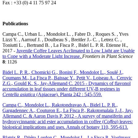
Fax : +33 (0) 4 11 75 97 24
Publications
Campa C., Urban L. , Mondolot L. , Fabre D. , Roques S. , Yves
Lizzi Y. , Aarrouf J. , Doulbeau S , Breitler J.- C. , Letrez C. ,
Toniutti L. , Bertrand B. , La Fisca P. , Bidel L. P. R. Etienne H.,
2017 -
Juvenile Coffee Leaves Acclimated to Low Light are Unable
to Cope with a Moderate Light Increase.
Frontiers in Plant Science
8
: 1126
Bidel L. P. R., Chomicki G., Bonini F., Mondolot L., Soulé J.,
Coumans M., La Fisca P., Baissac Y., Petit V., Loiseau A., Cerovic
Z.G., Gould K. S., Jay-Allemand C. 2015 - Dynamics of flavonol
accumulation in leaf tissues under different UV-B regimes in
Centella asiatica
(Apiaceae). Planta 242 : 545-559.
Campa C., Mondolot L., Rakotondravao A., Bidel L. P. R.,
Gargadennec A., Couturon E., La Fisca P., Rakotomalala J.-J., Jay-
Allemand C. & Aaron Davis P. 2012 - A survey of mangiferin and
hydroxycinnamic acid ester accumulation in coffee (
Coffea
) leaves:
biological implications and uses. Annals of botany 110, 595-613.
Blatrix R., Djiéto-Lordon C., Mondolot L., La Fisca P., Voglmayr