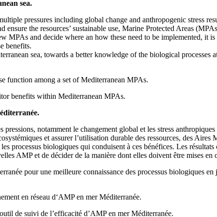
anean sea.
ultiple pressures including global change and anthropogenic stress resul
 and ensure the resources’ sustainable use, Marine Protected Areas (MPAs
of new MPAs and decide where an how these need to be implemented, it i
e benefits.
terranean sea, towards a better knowledge of the biological processes 
hese function among a set of Mediterranean MPAs.
tor benefits within Mediterranean MPAs.
éditerranée.
pressions, notamment le changement global et les stress anthropiques cau
 écosystémiques et assurer l’utilisation durable des ressources, des Aire
 processus biologiques qui conduisent à ces bénéfices. Les résultats o
ouvelles AMP et de décider de la manière dont elles doivent être mises en
terranée pour une meilleure connaissance des processus biologiques en j
ionnement en réseau d‘AMP en mer Méditerranée.
il de suivi de l’efficacité d’AMP en mer Méditerranée.