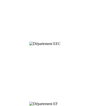
Behavioural
& Evolutionary
Ecology
Dynamics and
Conservation of
Biodiversity