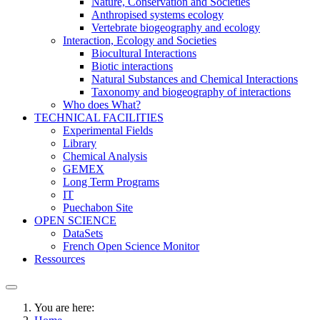
Nature, Conservation and Societies
Anthropised systems ecology
Vertebrate biogeography and ecology
Interaction, Ecology and Societies
Biocultural Interactions
Biotic interactions
Natural Substances and Chemical Interactions
Taxonomy and biogeography of interactions
Who does What?
TECHNICAL FACILITIES
Experimental Fields
Library
Chemical Analysis
GEMEX
Long Term Programs
IT
Puechabon Site
OPEN SCIENCE
DataSets
French Open Science Monitor
Ressources
You are here: