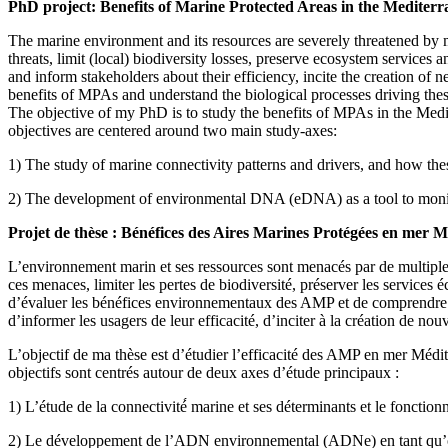
PhD project: Benefits of Marine Protected Areas in the Mediterr
The marine environment and its resources are severely threatened by m
threats, limit (local) biodiversity losses, preserve ecosystem services
and inform stakeholders about their efficiency, incite the creation 
benefits of MPAs and understand the biological processes driving thes
The objective of my PhD is to study the benefits of MPAs in the Medi
objectives are centered around two main study-axes:
1) The study of marine connectivity patterns and drivers, and how t
2) The development of environmental DNA (eDNA) as a tool to moni
Projet de thèse : Bénéfices des Aires Marines Protégées en mer M
L’environnement marin et ses ressources sont menacés par de multiples 
ces menaces, limiter les pertes de biodiversité, préserver les services
d’évaluer les bénéfices environnementaux des AMP et de comprendre les
d’informer les usagers de leur efficacité, d’inciter à la création de n
L’objectif de ma thèse est d’étudier l’efficacité des AMP en mer Médi
objectifs sont centrés autour de deux axes d’étude principaux :
1) L’étude de la connectivité́ marine et ses déterminants et le fonct
2) Le développement de l’ADN environnemental (ADNe) en tant qu’out