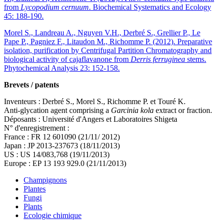
from
Lycopodium cernuum
. Biochemical Systematics and Ecology
45: 188-190.
Morel S., Landreau A., Nguyen V.H., Derbré S., Grellier P., Le
Pape P., Pagniez F., Litaudon M., Richomme P. (2012). Preparative
isolation, purification by Centrifugal Partition Chromatography and
biological activity of cajaflavanone from
Derris ferruginea
stems.
Phytochemical Analysis 23: 152-158.
Brevets / patents
Inventeurs : Derbré S., Morel S., Richomme P. et Touré K.
Anti-glycation agent comprising a
Garcinia kola
extract or fraction.
Déposants : Université d'Angers et Laboratoires Shigeta
N° d'enregistrement :
France : FR 12 601090 (21/11/ 2012)
Japan : JP 2013-237673 (18/11/2013)
US : US 14/083,768 (19/11/2013)
Europe : EP 13 193 929.0 (21/11/2013)
Champignons
Plantes
Fungi
Plants
Ecologie chimique