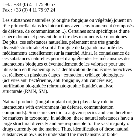
Tél. : +33 (0) 4 11 75 96 57
Fax : +33 (0) 4 11 75 97 24
Les substances naturelles (d'origine fongique ou végétale) jouent un
rôle primordial dans les interactions avec l'environnement (composés
de défense, de communication...). Certaines sont spécifiques d’une
espèce donnée et peuvent donc être des marqueurs taxonomiques.
De plus, ces substances naturelles, présentent une très grande
diversité structurale et sont à l’origine de la grande majorité des
médicaments actuellement sur la marché. Ainsi, la connaissance de
ces substances naturelles permet d'appréhender les mécanismes des
interactions biotiques et éventuellement de les valoriser pour une
utilisation en thérapeutique. L’identification de molécules bioactives
est réalisée en plusieurs étapes : extraction, criblage biologiques
(activités anti-bactérienne, anti-fongique, anti-cancéreuse),
purification bio-guidée (chromatographie liquide), analyse
structurale (RMN, SM).
Natural products (fungal or plant origin) play a key role in
interactions with environment (as defense, communication
compounds).
Some are specific to a given species and can therefore
be markers in taxonomy. In addition, these natural substances have a
large structural diversity and are responsible for the vast majority of
drugs currently on the market. Thus, identification of these natural
substances allows us to understand the mechanisms of biotic