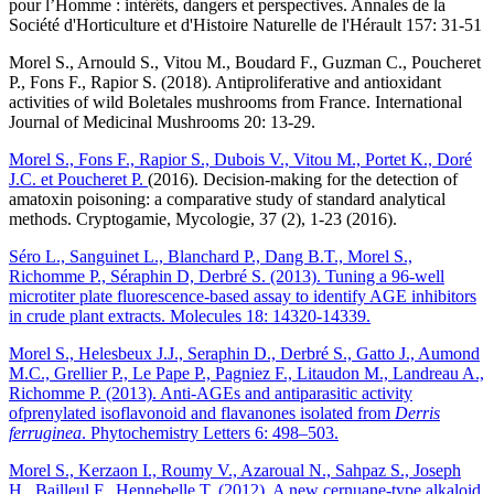
pour l’Homme : intérêts, dangers et perspectives. Annales de la
Société d'Horticulture et d'Histoire Naturelle de l'Hérault 157: 31-51
Morel S.,
Arnould S., Vitou M., Boudard F., Guzman C., Poucheret
P., Fons F., Rapior S.
(2018). Antiproliferative and antioxidant
activities of wild Boletales mushrooms from France.
International
Journal of Medicinal Mushrooms 20: 13-29.
Morel S., Fons F., Rapior S., Dubois V., Vitou M., Portet K., Doré
J.C. et Poucheret P.
(2016). Decision-making for the detection of
amatoxin poisoning: a comparative study of standard analytical
methods. Cryptogamie, Mycologie, 37 (2), 1-23 (2016).
Séro L., Sanguinet L., Blanchard P., Dang B.T., Morel S.,
Richomme P., Séraphin D, Derbré S. (2013). Tuning a 96-well
microtiter plate fluorescence-based assay to identify AGE inhibitors
in crude plant extracts. Molecules 18: 14320-14339.
Morel S., Helesbeux J.J., Seraphin D., Derbré S., Gatto J., Aumond
M.C., Grellier P., Le Pape P., Pagniez F., Litaudon M., Landreau A.,
Richomme P. (2013). Anti-AGEs and antiparasitic activity
ofprenylated isoflavonoid and flavanones isolated from
Derris
ferruginea
. Phytochemistry Letters 6: 498–503.
Morel S., Kerzaon I., Roumy V., Azaroual N., Sahpaz S., Joseph
H., Bailleul F., Hennebelle T. (2012). A new cernuane-type alkaloid