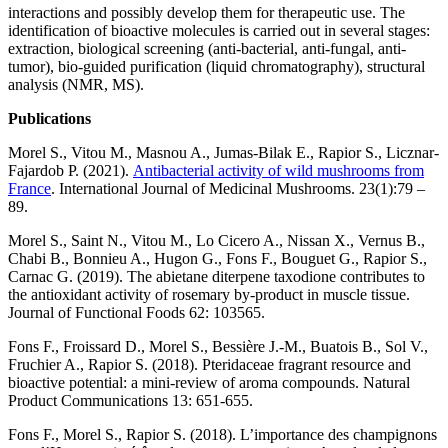
interactions and possibly develop them for therapeutic use. The
identification of bioactive molecules is carried out in several stages:
extraction, biological screening (anti-bacterial, anti-fungal, anti-
tumor), bio-guided purification (liquid chromatography), structural
analysis (NMR, MS).
Publications
Morel S., Vitou M., Masnou A., Jumas-Bilak E., Rapior S., Licznar-
Fajardob P. (2021).
Antibacterial activity of wild mushrooms from
France
. International Journal of Medicinal Mushrooms. 23(1):79 –
89.
Morel S., Saint N., Vitou M., Lo Cicero A., Nissan X., Vernus B.,
Chabi B., Bonnieu A., Hugon G., Fons F., Bouguet G., Rapior S.,
Carnac G. (2019). The abietane diterpene taxodione contributes to
the antioxidant activity of rosemary by-product in muscle tissue.
Journal of Functional Foods 62: 103565.
Fons F., Froissard D., Morel S., Bessière J.-M., Buatois B., Sol V.,
Fruchier A., Rapior S. (2018).
Pteridaceae
fragrant resource and
bioactive potential: a mini-review of aroma compounds.
Natural
Product Communications 13: 651-655.
Fons F., Morel S., Rapior S. (2018). L’importance des champignons