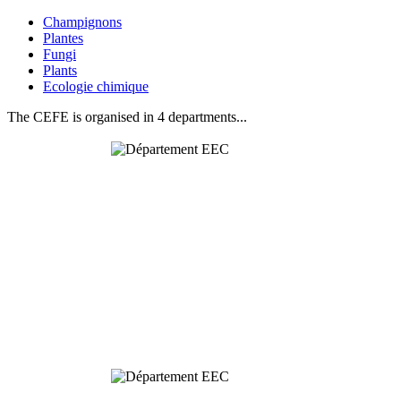
Champignons
Plantes
Fungi
Plants
Ecologie chimique
The CEFE is organised in 4 departments...
Behavioural
& Evolutionary
Ecology