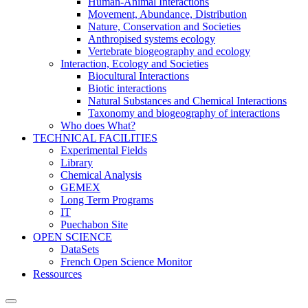
Human-Animal Interactions
Movement, Abundance, Distribution
Nature, Conservation and Societies
Anthropised systems ecology
Vertebrate biogeography and ecology
Interaction, Ecology and Societies
Biocultural Interactions
Biotic interactions
Natural Substances and Chemical Interactions
Taxonomy and biogeography of interactions
Who does What?
TECHNICAL FACILITIES
Experimental Fields
Library
Chemical Analysis
GEMEX
Long Term Programs
IT
Puechabon Site
OPEN SCIENCE
DataSets
French Open Science Monitor
Ressources