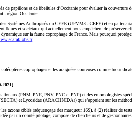
 de papillons et de libellules d’Occitanie pour évaluer la couverture des
t : région Occitanie.
ie des Systèmes Anthropisés du CEFE (UPVM3 - CEFE) et en partenariat
ientifiques et sociétaux qui actuellement nous empêchent de préserver ef
ire dynamique sur la faune coprophage de France. Mais pourquoi protéger 
ww.scarab-obs.fr
 coléoptères coprophages et les araignées coureuses comme bio-indicateur
9-2021)
 nationaux (PNM, PNE, PNV, PNC et PNP) et des entomologistes spécialis
e (INSECTA) et Lycosidae (ARACHNIDA)) qui s’appuient sur les méth
es taxons ciblés (séquençage des marqueur 16S), à (2) réaliser de tests sur 
lidée par un comité pilotage, compose de chercheurs et de gestionnaires