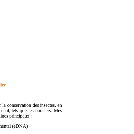
ier
r la conservation des insectes, en
u sol, tels que les bousiers. Mes
aines principaux :
mental (eDNA)