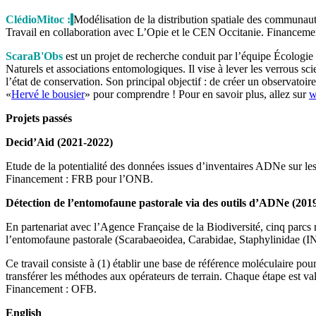
ClédioMitoc :
Modélisation de la distribution spatiale des communautés
Travail en collaboration avec L’Opie et le CEN Occitanie. Financemen
ScaraB'Obs
est un projet de recherche conduit par l’équipe Écolog
Naturels et associations entomologiques. Il vise à lever les verrous sc
l’état de conservation. Son principal objectif : de créer un observato
«
Hervé le bousier
» pour comprendre ! Pour en savoir plus, allez sur
w
Projets passés
Decid’Aid (2021-2022)
Etude de la potentialité des données issues d’inventaires ADNe sur les
Financement : FRB pour l’ONB.
Détection de l’entomofaune pastorale via des outils d’ADNe (201
En partenariat avec l’Agence Française de la Biodiversité, cinq parcs
l’entomofaune pastorale (Scarabaeoidea, Carabidae, Staphylinida
Ce travail consiste à (1) établir une base de référence moléculaire pour l
transférer les méthodes aux opérateurs de terrain. Chaque étape est va
Financement : OFB.
English