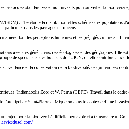
rotocoles standardisés et non invasifs pour surveiller la biodiversité, 
JSDM) : Elle étudie la distribution et les schémas des populations d'a
n particulier dans les paysages européens.
 manière dont les perceptions humaines et les préjugés culturels influen
borations avec des généticiens, des écologistes et des géographes. Elle 
 groupe de spécialistes des bousiers de l'UICN, où elle contribue aux effo
urveillance et la conservation de la biodiversité, ce qui rend ses contrib
riques (Indianapolis Zoo) et W. Perrin (CEFE). Travail dans le cadre
de l’archipel de Saint-Pierre et Miquelon dans le contexte d’une invasio
n enjeu pour la biodiversité difficile percevoir et à transmettre ». Co
.lesviesdusol.com/