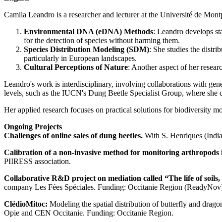
Camila Leandro is a researcher and lecturer at the Université de Montp
Environmental DNA (eDNA) Methods
: Leandro develops st
for the detection of species without harming them.
Species Distribution Modeling (SDM)
: She studies the distr
particularly in European landscapes.
Cultural Perceptions of Nature
: Another aspect of her resear
Leandro's work is interdisciplinary, involving collaborations with gene
levels, such as the IUCN's Dung Beetle Specialist Group, where she con
Her applied research focuses on practical solutions for biodiversity 
Ongoing Projects
Challenges of online sales of dung beetles.
With S. Henriques (Indi
Calibration of a non-invasive method for monitoring arthropods in
PIIRESS association.
Collaborative R&D project on mediation called “The life of soils, a
company Les Fées Spéciales. Funding: Occitanie Region (ReadyNov
ClédioMitoc:
Modeling the spatial distribution of butterfly and drago
Opie and CEN Occitanie. Funding: Occitanie Region.