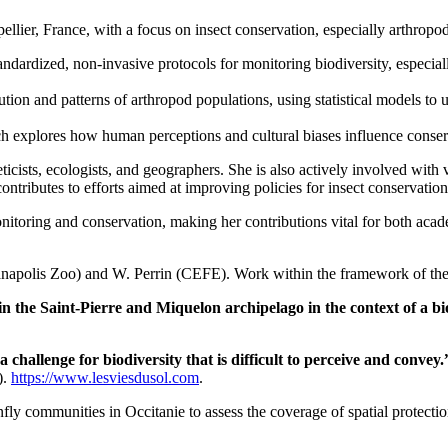
ellier, France, with a focus on insect conservation, especially arthropo
andardized, non-invasive protocols for monitoring biodiversity, especi
ibution and patterns of arthropod populations, using statistical models t
ch explores how human perceptions and cultural biases influence conserv
ticists, ecologists, and geographers. She is also actively involved with v
tributes to efforts aimed at improving policies for insect conservation
monitoring and conservation, making her contributions vital for both a
anapolis Zoo) and W. Perrin (CEFE). Work within the framework of th
 the Saint-Pierre and Miquelon archipelago in the context of a bio
 challenge for biodiversity that is difficult to perceive and convey.
).
https://www.lesviesdusol.com
.
nfly communities in Occitanie to assess the coverage of spatial protectio