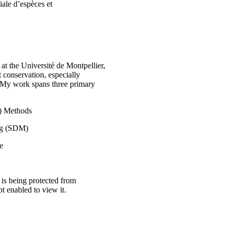
iale d’espèces et
 at the Université de Montpellier,
t conservation, especially
. My work spans three primary
 Methods
ng (SDM)
e
 is being protected from
t enabled to view it.