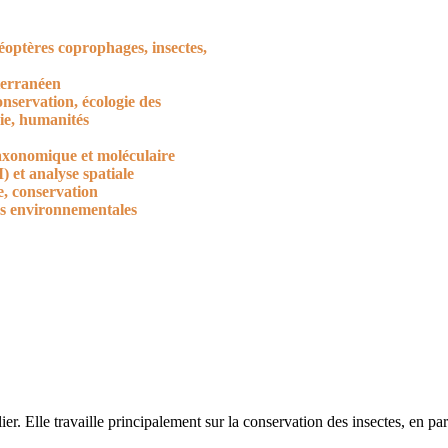
optères coprophages, insectes,
terranéen
onservation, écologie des
e, humanités
taxonomique et moléculaire
 et analyse spatiale
, conservation
és environnementales
. Elle travaille principalement sur la conservation des insectes, en part