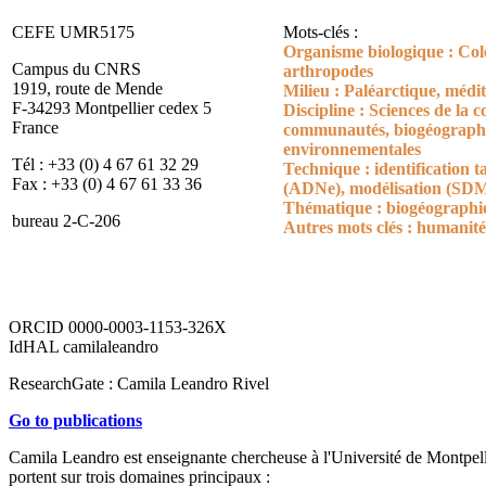
CEFE UMR5175
Mots-clés :
Organisme biologique : Colé
Campus du CNRS
arthropodes
1919, route de Mende
Milieu : Paléarctique, médi
F-34293 Montpellier cedex 5
Discipline : Sciences de la c
France
communautés, biogéographi
environnementales
Tél : +33 (0) 4 67 61 32 29
Technique : identification 
Fax : +33 (0) 4 67 61 33 36
(ADNe), modélisation (SDM)
Thématique : biogéographie
bureau 2-C-206
Autres mots clés : humanit
ORCID 0000-0003-1153-326X
IdHAL camilaleandro
ResearchGate :
Camila Leandro Rivel
Go to publications
Camila Leandro est enseignante chercheuse à l'Université de Montpellier
portent sur trois domaines principaux :