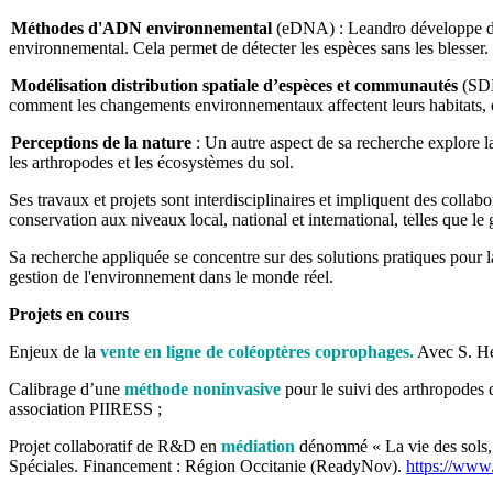
Méthodes d'ADN environnemental
(eDNA) : Leandro développe des p
environnemental. Cela permet de détecter les espèces sans les blesser.
Modélisation distribution spatiale d’espèces et communautés
(SDM/
comment les changements environnementaux affectent leurs habitats, e
Perceptions de la nature
: Un autre aspect de sa recherche explore la
les arthropodes et les écosystèmes du sol.
Ses travaux et projets sont interdisciplinaires et impliquent des colla
conservation aux niveaux local, national et international, telles que le
Sa recherche appliquée se concentre sur des solutions pratiques pour la s
gestion de l'environnement dans le monde réel.
Projets en cours
Enjeux de la
vente en ligne de coléoptères coprophages.
Avec S. Hen
Calibrage d’une
méthode noninvasive
pour le suivi des arthropodes 
association PIIRESS ;
Projet collaboratif de R&D en
médiation
dénommé « La vie des sols, u
Spéciales. Financement : Région Occitanie (ReadyNov).
https://www