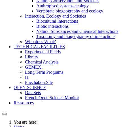
Nature, Conservation and Societies
Anthropised systems ecology
Vertebrate biogeography and ecology
Interaction, Ecology and Societies
Biocultural Interactions
Biotic interactions
Natural Substances and Chemical Interactions
Taxonomy and biogeography of interactions
Who does What?
TECHNICAL FACILITIES
Experimental Fields
Library
Chemical Analysis
GEMEX
Long Term Programs
IT
Puechabon Site
OPEN SCIENCE
DataSets
French Open Science Monitor
Ressources
You are here: