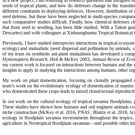
In a new project, I am returning to research questions that intrigue
seeds of tropical plants, and how do defenses change in the transiti
different constraints in deploying defences. However, distribution of 
seed defense, but these have been neglected in multi-species compara
such comparative studies difficult. Finally, how chemical defenses ch
that from seed to seedling, has been little studied. With a Talent 
Descartes) and with colleagues at Xishuangbanna Tropical Botanical G
Previously, I have studied interspecies interactions in tropical ecosy
ecology) and mutualistic (seed dispersal and pollination by animals,
of my team on symbiotic ant-plant mutualisms has developed a compa
Hymenoptera Research
; Heil & McKey 2003,
Annual Revew of Ecol
my current work is focused on interactions between humans and the e
insights to apply in studying the interactions among humans, other or
My work on plant domestication, focusing on clonally propagated 
team’s work on the evolutionary ecology of domestication of manioc 
who domesticated these crops leads to mixed clonal/sexual reprodu
In our work on the cultural ecology of tropical savanna floodplains, pa
These studies have shown how humans and soil engineer animals co
niche construction (McKey et al. 2016,
PNAS
; Blatrix et al. 2018,
Sc
ecology in floodplain savanna environments throughout the tropics. 
agriculture in Neotropical floodplain savannas—and possible other k