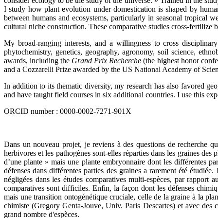
consider ecology to be the study of the universe. » Trained in the st
I study how plant evolution under domestication is shaped by human 
between humans and ecosystems, particularly in seasonal tropical we
cultural niche construction. These comparative studies cross-fertilize
My broad-ranging interests, and a willingness to cross disciplinar
phytochemistry, genetics, geography, agronomy, soil science, ethno
awards, including the
Grand Prix Recherche
(the highest honor conf
and a Cozzarelli Prize awarded by the US National Academy of Scienc
In addition to its thematic diversity, my research has also favored ge
and have taught field courses in six additional countries. I use this 
ORCID number : 0000-0002-7271-901X
Dans un nouveau projet, je reviens à des questions de recherche qui
herbivores et les pathogènes sont-elles réparties dans les graines des p
d’une plante » mais une plante embryonnaire dont les différentes part
défenses dans différentes parties des graines a rarement été étudiée.
négligées dans les études comparatives multi-espèces, par rapport aux
comparatives sont difficiles. Enfin, la façon dont les défenses chimi
mais une transition ontogénétique cruciale, celle de la graine à la pl
chimiste (Gregory Genta-Jouve, Univ. Paris Descartes) et avec des co
grand nombre d'espèces.