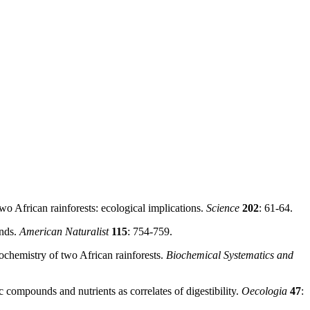
rican rainforests: ecological implications.
Science
202
: 61-64.
unds.
American Naturalist
115
: 754-759.
mistry of two African rainforests.
Biochemical Systematics and
pounds and nutrients as correlates of digestibility.
Oecologia
47
: