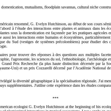
, domestication, mutualisms, floodplain savannas, cultural niche constru
 américain renommé, G. Evelyn Hutchinson, au début de son cours sémina
abord à l’étude des interactions entre plantes et animaux dans les éc
tes sous la domestication est façonnée par les pratiques agricoles en i
 aussi les interactions entre humains et écosystèmes, particulièrement
que du Sud (vestiges de systèmes précolombiens) pour étudier des co
ogie.
plinaires pour trouver des réponses à des questions aux multiples face
phie, l'agronomie, les sciences du sol, l'ethnobiologie, l'archéologie et
 Grand Prix Recherche (la plus haute distinction décernée par la Soc
ume-Uni) et un prix Cozzarelli décerné par l’Académie National des 
vilégié la diversité géographique à la spécialisation régionale. J'ai me
ays supplémentaires. J'utilise cette expérience dans les études comparat
***
 American ecologist G. Evelyn Hutchinson at the beginning of his ecolo