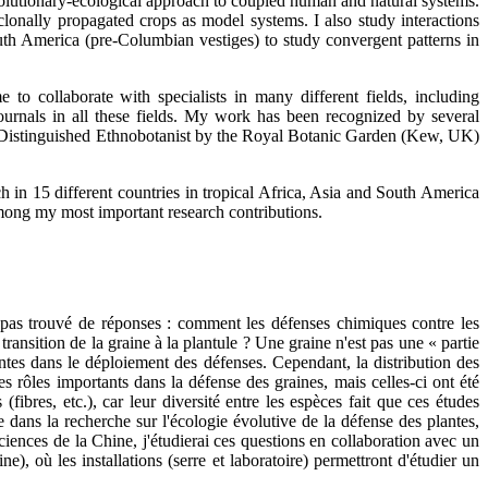
evolutionary-ecological approach to coupled human and natural systems.
lonally propagated crops as model systems. I also study interactions
uth America (pre-Columbian vestiges) to study convergent patterns in
to collaborate with specialists in many different fields, including
ournals in all these fields. My work has been recognized by several
s Distinguished Ethnobotanist by the Royal Botanic Garden (Kew, UK)
ch in 15 different countries in tropical Africa, Asia and South America
 among my most important research contributions.
s pas trouvé de réponses : comment les défenses chimiques contre les
transition de la graine à la plantule ? Une graine n'est pas une « partie
entes dans le déploiement des défenses. Cependant, la distribution des
s rôles importants dans la défense des graines, mais celles-ci ont été
ibres, etc.), car leur diversité entre les espèces fait que ces études
 dans la recherche sur l'écologie évolutive de la défense des plantes,
ciences de la Chine, j'étudierai ces questions en collaboration avec un
 où les installations (serre et laboratoire) permettront d'étudier un