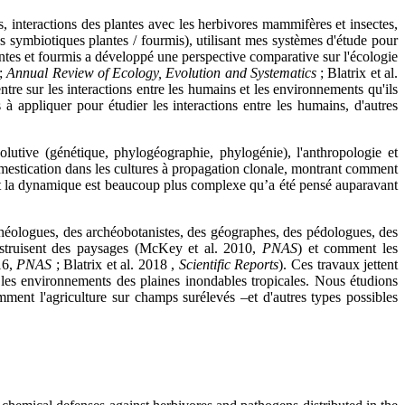
s, interactions des plantes avec les herbivores mammifères et insectes,
es symbiotiques plantes / fourmis), utilisant mes systèmes d'étude pour
antes et fourmis a développé une perspective comparative sur l'écologie
 ;
Annual Review of Ecology, Evolution and Systematics
; Blatrix et al.
ntre sur les interactions entre les humains et les environnements qu'ils
 appliquer pour étudier les interactions entre les humains, d'autres
olutive (génétique, phylogéographie, phylogénie), l'anthropologie et
omestication dans les cultures à propagation clonale, montrant comment
ont la dynamique est beaucoup plus complexe qu’a été pensé auparavant
archéologues, des archéobotanistes, des géographes, des pédologues, des
nstruisent des paysages (McKey et al. 2010,
PNAS
) et comment les
16,
PNAS
; Blatrix et al. 2018 ,
Scientific Reports
). Ces travaux jettent
s les environnements des plaines inondables tropicales. Nous étudions
ment l'agriculture sur champs surélevés –et d'autres types possibles