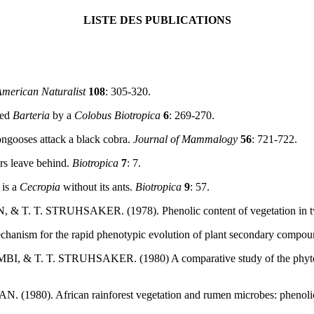
LISTE DES PUBLICATIONS
merican Naturalist
108
: 305-320.
ied
Barteria
by a
Colobus
Biotropica
6
: 269-270.
oses attack a black cobra.
Journal of Mammalogy
56
: 721-722.
s leave behind.
Biotropica
7
: 7.
is a
Cecropia
without its ants.
Biotropica
9
: 57.
 T. STRUHSAKER. (1978). Phenolic content of vegetation in two Af
chanism for the rapid phenotypic evolution of plant secondary compo
& T. T. STRUHSAKER. (1980) A comparative study of the phytoche
0). African rainforest vegetation and rumen microbes: phenolic com