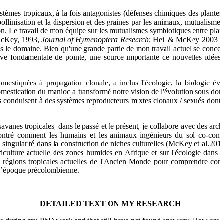
systèmes tropicaux, à la fois antagonistes (défenses chimiques des plante
pollinisation et la dispersion et des graines par les animaux, mutualism
ion. Le travail de mon équipe sur les mutualismes symbiotiques entre pl
 McKey, 1993,
Journal of Hymenoptera Research
; Heil & McKey 2003
dans le domaine. Bien qu'une grande partie de mon travail actuel se conce
ive fondamentale de pointe, une source importante de nouvelles idées à
omestiquées à propagation clonale, a inclus l'écologie, la biologie év
domestication du manioc a transformé notre vision de l'évolution sous d
ures conduisent à des systèmes reproducteurs mixtes clonaux / sexués d
savanes tropicales, dans le passé et le présent, je collabore avec des 
t montré comment les humains et les animaux ingénieurs du sol co-co
a singularité dans la construction de niches culturelles (McKey et al.20
griculture actuelle des zones humides en Afrique et sur l'écologie dan
les régions tropicales actuelles de l'Ancien Monde pour comprendre com
 l’époque précolombienne.
DETAILED TEXT ON MY RESEARCH