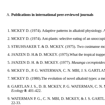
Publications in international peer-reviewed journals
MCKEY D. (1974). Adaptive patterns in alkaloid physiology.
A
MCKEY D. (1974). Ant-plants: selective eating of an unoccup
STRUHSAKER T. & D. MCKEY. (1975). Two cusimanse mongo
JANZEN D. H.& D. MCKEY. (1975).What the tropical trapper
JANZEN D. H. & D. MCKEY. (1977).
Musanga cecropioides
MCKEY D., P. G. WATERMAN, C. N. MBI, J. S. GARTLAN, & T.
MCKEY D. (1980).The evolution of novel alkaloid types: a me
GARTLAN J. S., D. B. MCKEY, P. G. WATERMAN, C. N. MBI, 
Ecology
8
: 401-422.
WATERMAN P. G., C. N. MBI, D. MCKEY, & J. S. GARTLAN. (198
22-33.