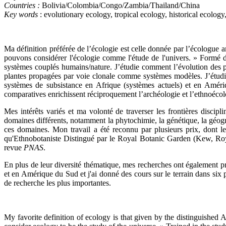
Countries :
Bolivia/Colombia/Congo/Zambia/Thailand/China
Key words
: evolutionary ecology, tropical ecology, historical ecology
Ma définition préférée de l’écologie est celle donnée par l’écologue
pouvons considérer l'écologie comme l'étude de l'univers. » Formé d’
systèmes couplés humains/nature. J’étudie comment l’évolution des plan
plantes propagées par voie clonale comme systèmes modèles. J’étudie
systèmes de subsistance en Afrique (systèmes actuels) et en Améri
comparatives enrichissent réciproquement l’archéologie et l’ethnoécol
Mes intérêts variés et ma volonté de traverser les frontières disci
domaines différents, notamment la phytochimie, la génétique, la géogra
ces domaines. Mon travail a été reconnu par plusieurs prix, dont le
qu'Ethnobotaniste Distingué par le Royal Botanic Garden (Kew, Roya
revue
PNAS
.
En plus de leur diversité thématique, mes recherches ont également pri
et en Amérique du Sud et j'ai donné des cours sur le terrain dans six p
de recherche les plus importantes.
My favorite definition of ecology is that given by the distinguished