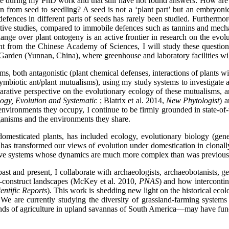
d me during my PhD work and that still have not found answers: How are 
on from seed to seedling? A seed is not a ‘plant part’ but an embryoni
defences in different parts of seeds has rarely been studied. Furthermo
tive studies, compared to immobile defences such as tannins and mechan
ange over plant ontogeny is an active frontier in research on the evolut
grant from the Chinese Academy of Sciences, I will study these questio
arden (Yunnan, China), where greenhouse and laboratory facilities will
stems, both antagonistic (plant chemical defenses, interactions of plants
 symbiotic ant/plant mutualisms), using my study systems to investigate
rative perspective on the evolutionary ecology of these mutualisms,
ogy, Evolution and Systematic
; Blatrix et al. 2014,
New Phytologist
) a
nvironments they occupy, I continue to be firmly grounded in state-of-
ganisms and the environments they share.
domesticated plants, has included ecology, evolutionary biology (ge
has transformed our views of evolution under domestication in clonally
ctive systems whose dynamics are much more complex than was previous
st and present, I collaborate with archaeologists, archaeobotanists, geo
-construct landscapes (McKey et al. 2010,
PNAS
) and how intercontin
ientific Reports
). This work is shedding new light on the historical eco
We are currently studying the diversity of grassland-farming systems
inds of agriculture in upland savannas of South America—may have fun