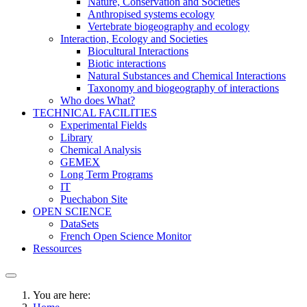
Nature, Conservation and Societies
Anthropised systems ecology
Vertebrate biogeography and ecology
Interaction, Ecology and Societies
Biocultural Interactions
Biotic interactions
Natural Substances and Chemical Interactions
Taxonomy and biogeography of interactions
Who does What?
TECHNICAL FACILITIES
Experimental Fields
Library
Chemical Analysis
GEMEX
Long Term Programs
IT
Puechabon Site
OPEN SCIENCE
DataSets
French Open Science Monitor
Ressources
You are here: