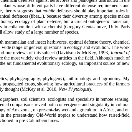
chemical defenses against herbivores and pathogens distributed in the
c plant whose different parts have different defense requirements and
re, theory suggests that
mobile
defenses should play important roles in
ical defences (fiber,..), because their diversity among species makes
ionary ecology of plant defense, but a crucial ontogenetic transition,
ns in collaboration with a chemist (Gregory Genta-Jouve, Univ. Paris
 allow study of a large number of species.
 with mammalian and insect herbivores, optimal defense theory, chemical
 a wide range of general questions in ecology and evolution. The work
 and our reviews of this subject (Davidson & McKey, 1993,
Journal of
re the most widely cited review articles in the field. Although much of
the-art fundamental evolutionary ecology, an important source of new
netics, phylogeography, phylogeny), anthropology and agronomy. My
 propagated crops, showing how agricultural practices of the farmers
ly thought (McKey et al. 2010,
New Phytologist
).
graphers, soil scientists, ecologists and specialists in remote sensing.
ental comparisons reveal both convergence and singularity in cultural
logy of Amazonia, on present-day wetland agriculture in Africa, and on
 in the present-day Old-World tropics to understand how raised-field
ctioned in pre-Columbian times.