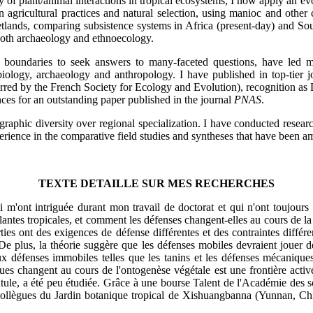
udy of plant/animal interactions in tropical ecosystems, I now apply an 
agricultural practices and natural selection, using manioc and other c
tlands, comparing subsistence systems in Africa (present-day) and So
 both archaeology and ethnoecology.
y boundaries to seek answers to many-faceted questions, have led me 
biology, archaeology and anthropology. I have published in top-tier j
erred by the French Society for Ecology and Evolution), recognition a
es for an outstanding paper published in the journal
PNAS
.
ographic diversity over regional specialization. I have conducted resear
experience in the comparative field studies and syntheses that have been
TEXTE DETAILLE SUR MES RECHERCHES
 m'ont intriguée durant mon travail de doctorat et qui n'ont toujour
lantes tropicales, et comment les défenses changent-elles au cours de la 
ies ont des exigences de défense différentes et des contraintes différ
 De plus, la théorie suggère que les défenses mobiles devraient jouer de
 défenses immobiles telles que les tanins et les défenses mécaniques (f
ques changent au cours de l'ontogenèse végétale est une frontière active
antule, a été peu étudiée. Grâce à une bourse Talent de l'Académie des s
llègues du Jardin botanique tropical de Xishuangbanna (Yunnan, Chine),