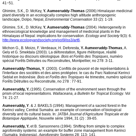
41−51.
Ghimire, S.K., D. McKey,
Y. Aumeeruddy-Thomas
(2006) Himalayan medicinal
plant diversity in an ecologically complex high altitude anthropogenic
landscape, Dolpo, Nepal,
Environmental Conservation
33 (2): 1-19.
Ghimire, S.K., D. McKey,
Y. Aumeeruddy-Thomas
(2004). Heterogeneity in
ethnoecological knowledge and management of medicinal plants in the
Himalayas of Nepal: implications for conservation.
Ecology and Society
9(3): 6.
http://www.ecologyandsociety.org/vol9/iss3/art6
.
Michon G., B. Moizo, F. Verdeaux, H. Deforesta,
Y. Aumeeruddy-Thomas
, A.
Gely et G. Smektala (2003). La déforestation, figure rhétorique, réalité
historique ou discours idéologique.
Bois et Forêts des Tropiques
, numéro
spécial Forêts Détruites ou Reconstruites, Montpellier, no 278 :3-11.
Aumeeruddy-Thomas, Y
. (2003). Conflits de pouvoir et de représentations à
l'interface des sociétés et des aires protégées: le cas du Parc National Kerinci
Seblat en Indonésie.
Bois et Forêts des Tropiques
4e trimestre, numéro spécial
Forêts Détruites ou Reconstruite, no 278 : 77-91.
Aumeeruddy, Y.
(1995). Conservation of the environment seen through the
prism of local representations.
Wallaceana, a Bulletin for Tropical Ecology
. Vol
74: 21-27.
Aumeeruddy, Y
. & J. BAKELS (1994). Management of a sacred forest in the
Kerinci valley, Central Sumatra: an example of conservation of biological
diversity and its cultural basis. In:
JATBA Journal d'Agriculture Tropicale et de
Botanique Appliquée
, Nouvelle série 1994, 31 (2) : 39-65.
Aumeeruddy, Y.
et B. Sansonnens (1994). Shifting from simple to complex
agroforestry systems: an example for buffer zone management from Kerinci
(Sumatra, Indonesia).
Agroforestry Systems
28: 113- 141.