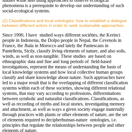
studies while also using approaches to observe ecological
phenomena is a prerequisite to develop our understanding of such
social-ecological systems.
(2) Classifications and local ontologies: how to establish a dialogue
between different actors in order to seek sustainable approaches
Since 1990, I have studied ways different sociéties, the Kerinci
people in Indonesia, the Dolpo people in Nepal, the Cevenols in
France, the Jbala in Morocco and lately the Pantescans in
Pantelleria, Sicily, classify living elements of nature, and also soils,
winds, as well as non-tangible. These studies are based on
ethnographic data and fine and long periods of field-based
investigations, represent the means of understanding the basis of
local knowledge systems and how local collective human groups
classify and share knowledge about nature. Such approaches have
led to a major result that is the overlapping of different classification
systems within each of these societies, showing different relational
systems, that may vary according to professions, differentiations
between symbolic and naturalist classifications. Classifications, as
well as recording of myths and local stories, investigating memory
and attachment, as well as ways a given society engage materially
through practices with plants or other elements of nature, are the set
of elements required to decipherhuman-nature ontologies, i.e.
principles that regulate the relationships between people and other
elements of nature.