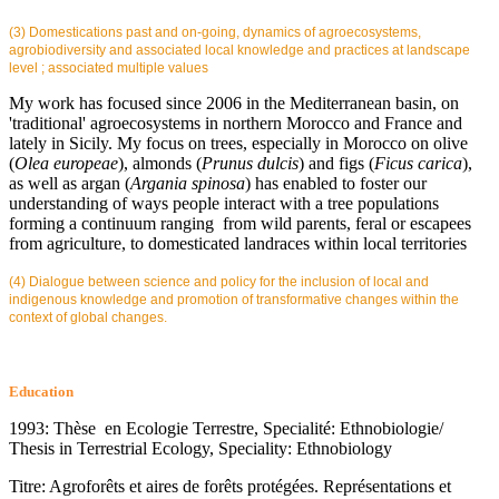
(3) Domestications past and on-going, dynamics of agroecosystems,
agrobiodiversity and associated local knowledge and practices at landscape
level ; associated multiple values
My work has focused since 2006 in the Mediterranean basin, on
'traditional' agroecosystems in northern Morocco and France and
lately in Sicily. My focus on trees, especially in Morocco on olive
(
Olea europeae
), almonds (
Prunus dulcis
) and figs (
Ficus carica
),
as well as argan (
Argania spinosa
) has enabled to foster our
understanding of ways people interact with a tree populations
forming a continuum ranging from wild parents, feral or escapees
from agriculture, to domesticated landraces within local territories
(4) Dialogue between science and policy for the inclusion of local and
indigenous knowledge and promotion of transformative changes within the
context of global changes.
Education
1993: Thèse en Ecologie Terrestre, Specialité: Ethnobiologie/
Thesis in Terrestrial Ecology, Speciality: Ethnobiology
Titre: Agroforêts et aires de forêts protégées. Représentations et