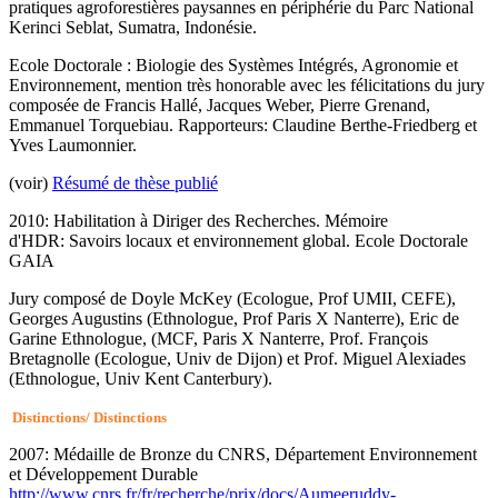
pratiques agroforestières paysannes en périphérie du Parc National
Kerinci Seblat, Sumatra, Indonésie.
Ecole Doctorale : Biologie des Systèmes Intégrés, Agronomie et
Environnement, mention très honorable avec les félicitations du jury
composée de Francis Hallé, Jacques Weber, Pierre Grenand,
Emmanuel Torquebiau. Rapporteurs: Claudine Berthe-Friedberg et
Yves Laumonnier.
(voir)
Résumé de thèse publié
2010: Habilitation à Diriger des Recherches. Mémoire
d'HDR: Savoirs locaux et environnement global. Ecole Doctorale
GAIA
Jury composé de Doyle McKey (Ecologue, Prof UMII, CEFE),
Georges Augustins (Ethnologue, Prof Paris X Nanterre), Eric de
Garine Ethnologue, (MCF, Paris X Nanterre, Prof. François
Bretagnolle (Ecologue, Univ de Dijon) et Prof. Miguel Alexiades
(Ethnologue, Univ Kent Canterbury).
Distinctions/ Distinctions
2007: Médaille de Bronze du CNRS, Département Environnement
et Développement Durable
http://www.cnrs.fr/fr/recherche/prix/docs/Aumeeruddy-