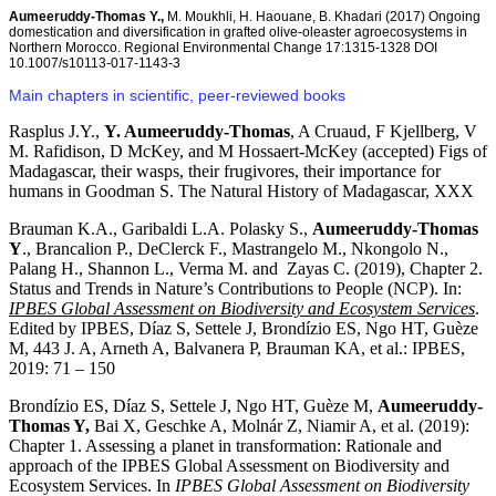
Aumeeruddy-Thomas Y.,
M. Moukhli, H. Haouane, B. Khadari (2017) Ongoing
domestication and diversification in grafted olive-oleaster agroecosystems in
Northern Morocco. Regional Environmental Change 17:1315-1328 DOI
10.1007/s10113-017-1143-3
Main chapters in scientific, peer-reviewed books
Rasplus J.Y.,
Y. Aumeeruddy-Thomas
, A Cruaud, F Kjellberg, V
M. Rafidison, D McKey, and M Hossaert-McKey (accepted) Figs of
Madagascar, their wasps, their frugivores, their importance for
humans in Goodman S. The Natural History of Madagascar, XXX
Brauman K.A., Garibaldi L.A. Polasky S.,
Aumeeruddy-Thomas
Y
., Brancalion P., DeClerck F., Mastrangelo M., Nkongolo N.,
Palang H., Shannon L., Verma M. and Zayas C. (2019), Chapter 2.
Status and Trends in Nature’s Contributions to People (NCP). In:
IPBES Global Assessment on Biodiversity and Ecosystem Services
.
Edited by IPBES, Díaz S, Settele J, Brondízio ES, Ngo HT, Guèze
M, 443 J. A, Arneth A, Balvanera P, Brauman KA, et al.: IPBES,
2019: 71 – 150
Brondízio ES, Díaz S, Settele J, Ngo HT, Guèze M,
Aumeeruddy-
Thomas Y,
Bai X, Geschke A, Molnár Z, Niamir A, et al. (2019):
Chapter 1. Assessing a planet in transformation: Rationale and
approach of the IPBES Global Assessment on Biodiversity and
Ecosystem Services. In
IPBES Global Assessment on Biodiversity