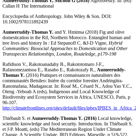
Aumeeruddy-Thomas Y, Michon G (2018)
Agroforestry. In: (ed)
Callan H The International
Encyclopedia of Anthropology. John Wiley & Son. DOI:
10.1002/978111892439
Aumeeruddy-Thomas Y.
and Y. Hmimsa (2018) Fig and olive
domestication in the Rif, Northern Morocco. Entangled human and
tree lives and history In : Ed Stepanoff C. &J-D Vigne,
Hybrid
Communities: Biosocial Approaches to Domestication and Other
Transspecies Relationships, London, Routeledge, p179-198
Rafidison V., Rakotoanadahy B., Rakototomaro J-F.,
Rafanomezantsoa E., Rasabo E., Rakotozafy R.,
Aumeeruddy-
Thomas Y.
(2016) Pratiques et connaissances naturalistes des
communautés Betsileo: lisière du corridor forestier Andringitra-
Ranomafana, Madagascar. In: Roué M., Césard N., Adou Yao Y.C.,
Oteng -Yeboah A (eds), Indigenous and Local Knowledge of
Biodiversity and Ecosystem Services in Africa, UNESCO, Paris, p
96-107.
http://climatefrontlines.org/sites/default/files/ipbes/IPBES_in_Africa
Thiébault S. et
Aumeeruddy-Thomas Y. (2016)
Local knowledge,
scientific knowledge and food security. Introduction. In Thiébault S.
et J-P. Moatti, (eds) The Mediterranean Region Under Climate
Change. A Scientific Update. IRD Editions, Marseille, p 519-522.