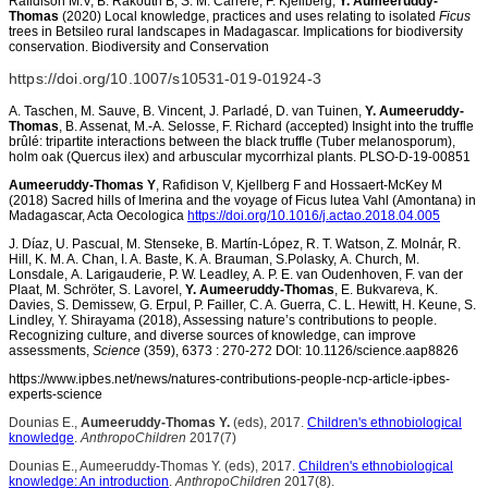
Rafidison M.V, B. Rakouth B, S. M. Carrère, F. Kjellberg,
Y. Aumeeruddy-
Thomas
(2020) Local knowledge, practices and uses relating to isolated
Ficus
trees in Betsileo rural landscapes in Madagascar. Implications for biodiversity
conservation. Biodiversity and Conservation
https://doi.org/10.1007/s10531-019-01924-3
A. Taschen, M. Sauve, B. Vincent, J. Parladé, D. van Tuinen,
Y. Aumeeruddy-
Thomas
, B. Assenat, M.-A. Selosse, F. Richard (accepted) Insight into the truffle
brûlé: tripartite interactions between the black truffle (Tuber melanosporum),
holm oak (Quercus ilex) and arbuscular mycorrhizal plants. PLSO-D-19-00851
Aumeeruddy-Thomas Y
, Rafidison V, Kjellberg F and Hossaert-McKey M
(2018) Sacred hills of Imerina and the voyage of Ficus lutea Vahl (Amontana) in
Madagascar, Acta Oecologica
https://doi.org/10.1016/j.actao.2018.04.005
J.
Díaz, U. Pascual, M. Stenseke, B. Martín-López, R. T. Watson, Z. Molnár, R.
Hill, K. M. A. Chan, I. A. Baste, K. A. Brauman, S.Polasky, A. Church, M.
Lonsdale, A. Larigauderie, P. W. Leadley, A. P. E. van Oudenhoven, F. van der
Plaat, M. Schröter, S. Lavorel,
Y. Aumeeruddy-Thomas
, E. Bukvareva, K.
Davies, S. Demissew, G. Erpul, P. Failler, C. A. Guerra, C. L. Hewitt, H. Keune, S.
Lindley, Y. Shirayama (2018), Assessing nature’s contributions to people.
Recognizing culture, and diverse sources of knowledge, can improve
assessments,
Science
(359), 6373 : 270-272 DOI: 10.1126/science.aap8826
https://www.ipbes.net/news/natures-contributions-people-ncp-article-ipbes-
experts-science
Dounias E.,
Aumeeruddy-Thomas Y.
(eds), 2017.
Children's ethnobiological
knowledge
.
AnthropoChildren
2017(7)
Dounias E., Aumeeruddy-Thomas Y. (eds), 2017.
Children's ethnobiological
knowledge: An introduction
.
AnthropoChildren
2017(8).