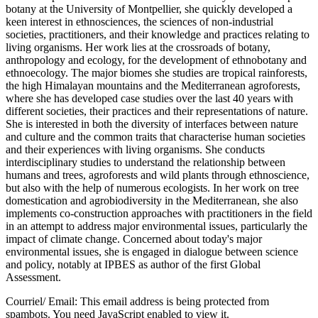
botany at the University of Montpellier, she quickly developed a
keen interest in ethnosciences, the sciences of non-industrial
societies, practitioners, and their knowledge and practices relating to
living organisms. Her work lies at the crossroads of botany,
anthropology and ecology, for the development of ethnobotany and
ethnoecology. The major biomes she studies are tropical rainforests,
the high Himalayan mountains and the Mediterranean agroforests,
where she has developed case studies over the last 40 years with
different societies, their practices and their representations of nature.
She is interested in both the diversity of interfaces between nature
and culture and the common traits that characterise human societies
and their experiences with living organisms. She conducts
interdisciplinary studies to understand the relationship between
humans and trees, agroforests and wild plants through ethnoscience,
but also with the help of numerous ecologists. In her work on tree
domestication and agrobiodiversity in the Mediterranean, she also
implements co-construction approaches with practitioners in the field
in an attempt to address major environmental issues, particularly the
impact of climate change. Concerned about today's major
environmental issues, she is engaged in dialogue between science
and policy, notably at IPBES as author of the first Global
Assessment.
Courriel/ Email:
This email address is being protected from
spambots. You need JavaScript enabled to view it.