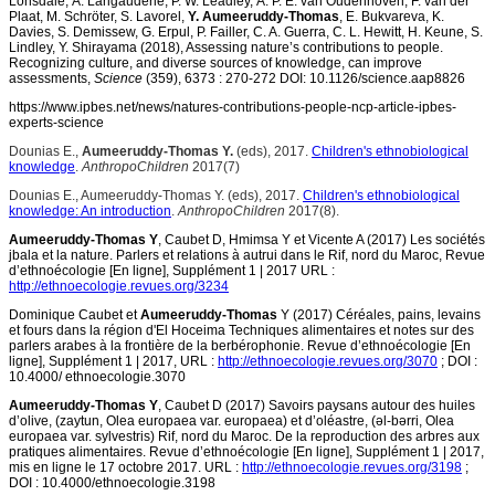
Lonsdale, A. Larigauderie, P. W. Leadley, A. P. E. van Oudenhoven, F. van der
Plaat, M. Schröter, S. Lavorel,
Y. Aumeeruddy-Thomas
, E. Bukvareva, K.
Davies, S. Demissew, G. Erpul, P. Failler, C. A. Guerra, C. L. Hewitt, H. Keune, S.
Lindley, Y. Shirayama (2018), Assessing nature’s contributions to people.
Recognizing culture, and diverse sources of knowledge, can improve
assessments,
Science
(359), 6373 : 270-272 DOI: 10.1126/science.aap8826
https://www.ipbes.net/news/natures-contributions-people-ncp-article-ipbes-
experts-science
Dounias E.,
Aumeeruddy-Thomas Y.
(eds), 2017.
Children's ethnobiological
knowledge
.
AnthropoChildren
2017(7)
Dounias E., Aumeeruddy-Thomas Y. (eds), 2017.
Children's ethnobiological
knowledge: An introduction
.
AnthropoChildren
2017(8).
Aumeeruddy-Thomas Y
, Caubet D, Hmimsa Y et Vicente A (2017) Les sociétés
jbala et la nature. Parlers et relations à autrui dans le Rif, nord du Maroc, Revue
d’ethnoécologie [En ligne], Supplément 1 | 2017 URL :
http://ethnoecologie.revues.org/3234
Dominique Caubet et
Aumeeruddy-Thomas
Y (2017) Céréales, pains, levains
et fours dans la région d'El Hoceima Techniques alimentaires et notes sur des
parlers arabes à la frontière de la berbérophonie. Revue d’ethnoécologie [En
ligne], Supplément 1 | 2017, URL :
http://ethnoecologie.revues.org/3070
; DOI :
10.4000/ ethnoecologie.3070
Aumeeruddy-Thomas Y
, Caubet D (2017) Savoirs paysans autour des huiles
d’olive, (zaytun, Olea europaea var. europaea) et d’oléastre, (əl-bərri, Olea
europaea var. sylvestris) Rif, nord du Maroc. De la reproduction des arbres aux
pratiques alimentaires. Revue d’ethnoécologie [En ligne], Supplément 1 | 2017,
mis en ligne le 17 octobre 2017. URL :
http://ethnoecologie.revues.org/3198
;
DOI : 10.4000/ethnoecologie.3198