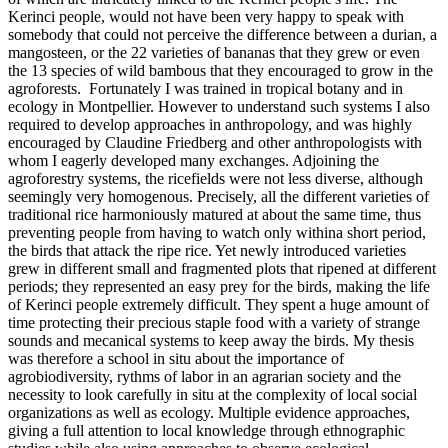
Kerinci people, would not have been very happy to speak with
somebody that could not perceive the difference between a durian, a
mangosteen, or the 22 varieties of bananas that they grew or even
the 13 species of wild bambous that they encouraged to grow in the
agroforests. Fortunately I was trained in tropical botany and in
ecology in Montpellier. However to understand such systems I also
required to develop approaches in anthropology, and was highly
encouraged by Claudine Friedberg and other anthropologists with
whom I eagerly developed many exchanges. Adjoining the
agroforestry systems, the ricefields were not less diverse, although
seemingly very homogenous. Precisely, all the different varieties of
traditional rice harmoniously matured at about the same time, thus
preventing people from having to watch only withina short period,
the birds that attack the ripe rice. Yet newly introduced varieties
grew in different small and fragmented plots that ripened at different
periods; they represented an easy prey for the birds, making the life
of Kerinci people extremely difficult. They spent a huge amount of
time protecting their precious staple food with a variety of strange
sounds and mecanical systems to keep away the birds. My thesis
was therefore a school in situ about the importance of
agrobiodiversity, rythms of labor in an agrarian society and the
necessity to look carefully in situ at the complexity of local social
organizations as well as ecology. Multiple evidence approaches,
giving a full attention to local knowledge through ethnographic