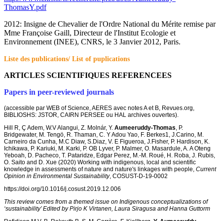
ThomasY.pdf
2012: Insigne de Chevalier de l'Ordre National du Mérite remise par
Mme Françoise Gaill, Directeur de l'Institut Ecologie et
Environnement (INEE), CNRS, le 3 Janvier 2012, Paris.
Liste des publications/ List of puplications
ARTICLES SCIENTIFIQUES REFERENCEES
Papers in peer-reviewed journals
(accessible par WEB of Science, AERES avec notes A et B, Revues.org,
BIBLIOSHS: JSTOR, CAIRN PERSEE ou HAL archives ouvertes).
Hill R, Ç Adem, W.V Alangui, Z. Molnár, Y.
Aumeeruddy-Thomas
, P.
Bridgewater, M. Tengö, R. Thaman, C. Y Adou Yao, F. Berkes1, J.Carino, M.
Carneiro da Cunha, M.C Diaw, S.Diaz, V. E Figueroa, J.Fisher, P. Hardison, K.
Ichikawa, P. Kariuki, M. Karki, P. OB Lyver, P. Malmer, O. Masardule, A. A Oteng
Yeboah, D. Pacheco, T. Pataridze, Edgar Perez, M.-M. Roué, H. Roba, J. Rubis,
O. Saito and D. Xue (2020) Working with indigenous, local and scientific
knowledge in assessments of nature and nature's linkages with people,
Current
Opinion in Environmental Sustainability
, COSUST-D-19-0002
https://doi.org/10.1016/j.cosust.2019.12.006
This review comes from a themed issue on Indigenous conceptualizations of
‘sustainability’ Edited by Pirjo K Virtanen, Laura Siragusa and Hanna Guttorm