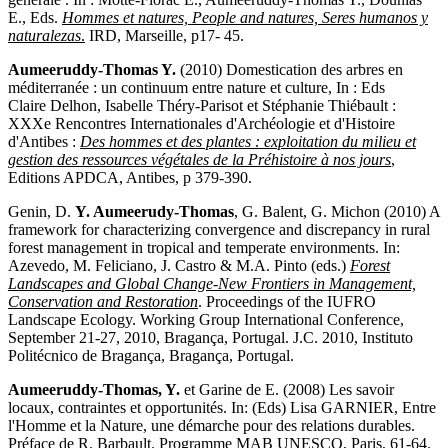
E., Eds.
Hommes et natures, People and natures, Seres humanos y
naturalezas
.
IRD, Marseille, p17- 45.
Aumeeruddy-Thomas Y.
(2010) Domestication des arbres en
méditerranée : un continuum entre nature et culture, In : Eds
Claire Delhon, Isabelle Théry-Parisot et Stéphanie Thiébault :
XXXe Rencontres Internationales d'Archéologie et d'Histoire
d'Antibes :
Des hommes et des plantes : exploitation du milieu et
gestion des ressources végétales de la Préhistoire à nos jours
,
Editions APDCA, Antibes, p 379-390.
Genin, D.
Y. Aumeerudy-Thomas
, G. Balent, G. Michon (2010) A
framework for characterizing convergence and discrepancy in rural
forest management in tropical and temperate environments. In:
Azevedo, M. Feliciano, J. Castro & M.A. Pinto (eds.)
Forest
Landscapes and Global Change-New Frontiers in Management,
Conservation and Restoration
. Proceedings of the IUFRO
Landscape Ecology. Working Group International Conference,
September 21-27, 2010, Bragança, Portugal. J.C. 2010, Instituto
Politécnico de Bragança, Bragança, Portugal.
Aumeeruddy-Thomas, Y.
et Garine de E. (2008) Les savoir
locaux, contraintes et opportunités. In: (Eds) Lisa GARNIER, Entre
l'Homme et la Nature, une démarche pour des relations durables.
Préface de R. Barbault. Programme MAB UNESCO, Paris, 61-64.