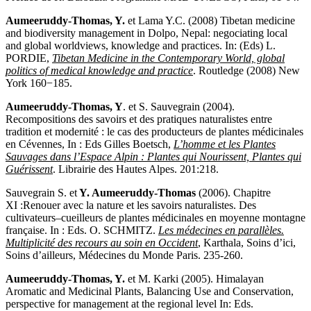
Aumeeruddy-Thomas, Y.
et Lama Y.C. (2008) Tibetan medicine
and biodiversity management in Dolpo, Nepal: negociating local
and global worldviews, knowledge and practices. In: (Eds) L.
PORDIE,
Tibetan Medicine in the Contemporary World, global
politics of medical knowledge and practice
. Routledge (2008) New
York 160−185.
Aumeeruddy-Thomas, Y
. et S. Sauvegrain (2004).
Recompositions des savoirs et des pratiques naturalistes entre
tradition et modernité : le cas des producteurs de plantes médicinales
en Cévennes, In : Eds Gilles Boetsch,
L’homme et les Plantes
Sauvages dans l’Espace Alpin : Plantes qui Nourissent, Plantes qui
Guérissent
. Librairie des Hautes Alpes. 201:218.
Sauvegrain S. et
Y. Aumeeruddy-Thomas
(2006). Chapitre
XI :Renouer avec la nature et les savoirs naturalistes. Des
cultivateurs–cueilleurs de plantes médicinales en moyenne montagne
française. In : Eds. O. SCHMITZ.
Les médecines en parallèles.
Multiplicité des recours au soin en Occident
, Karthala, Soins d’ici,
Soins d’ailleurs, Médecines du Monde Paris. 235-260.
Aumeeruddy-Thomas, Y.
et M. Karki (2005). Himalayan
Aromatic and Medicinal Plants, Balancing Use and Conservation,
perspective for management at the regional level In: Eds.