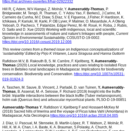
https://hal.archives-ouvertes.fr/hal-02922332
Hill R, Ç Adem, W.V Alangui, Z. Molnár, Y.
Aumeeruddy-Thomas
, P.
Bridgewater, M. Tengö, R. Thaman, C. Y Adou Yao, F. Berkes1, J.Carino, M.
Carneiro da Cunha, M.C Diaw, S.Diaz, V. E Figueroa, J.Fisher, P. Hardison, K.
Ichikawa, P. Kariuki, M. Karki, P. OB Lyver, P. Malmer, O. Masardule, A. A Oteng
Yeboah, D. Pacheco, T. Pataridze, Edgar Perez, M.-M. Roué, H. Roba, J. Rubis,
O. Saito and D. Xue (2020) Working with indigenous, local and scientific
knowledge in assessments of nature and nature's linkages with people,
Current
Opinion in Environmental Sustainability
, COSUST-D-19-0002.
https://doi.org/10.1016/j.cosust.2019.12.006
This review comes from a themed issue on Indigenous conceptualizations of
‘sustainability’ Edited by Pirjo K Virtanen, Laura Siragusa and Hanna Guttorm
Rafidison M.V, B. Rakouth B, S. M. Carrère, F. Kjellberg,
Y. Aumeeruddy-
Thomas
(2020) Local knowledge, practices and uses relating to isolated
Ficus
trees in Betsileo rural landscapes in Madagascar. Implications for biodiversity
conservation. Biodiversity and Conservation.
https://doi.org/10.1007/s10531-
019-01924-3
A. Taschen, M. Sauve, B. Vincent, J. Parladé, D. van Tuinen,
Y. Aumeeruddy-
Thomas
, B. Assenat, M.-A. Selosse, F. Richard (2019) Insight into the truffle
brûlé: tripartite interactions between the black truffle (Tuber melanosporum),
holm oak (Quercus ilex) and arbuscular mycorrhizal plants. PLSO-D-19-00851
Aumeeruddy-Thomas Y
, Rafidison V, Kjellberg F and Hossaert-McKey M
(2018) Sacred hills of Imerina and the voyage of Ficus lutea Vahl (Amontana) in
Madagascar, Acta Oecologica
https://doi.org/10.1016/j.actao.2018.04.005
J.
Díaz, U. Pascual, M. Stenseke, B. Martín-López, R. T. Watson, Z. Molnár, R.
Hill, K. M. A. Chan, I. A. Baste, K. A. Brauman, S.Polasky, A. Church, M.