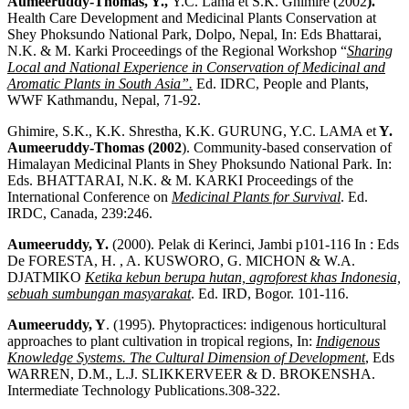
Aumeeruddy-Thomas
, Y.,
Y.C. Lama et S.K. Ghimire (2002
).
Health Care Development and Medicinal Plants Conservation at
Shey Phoksundo National Park, Dolpo, Nepal, In: Eds Bhattarai,
N.K. & M. Karki Proceedings of the Regional Workshop “
Sharing
Local and National Experience in Conservation of Medicinal and
Aromatic Plants in South Asia”.
Ed. IDRC, People and Plants,
WWF Kathmandu, Nepal, 71-92.
Ghimire, S.K., K.K. Shrestha, K.K. GURUNG, Y.C. LAMA et
Y.
Aumeeruddy-Thomas
(2002
). Community-based conservation of
Himalayan Medicinal Plants in Shey Phoksundo National Park. In:
Eds. BHATTARAI, N.K. & M. KARKI Proceedings of the
International Conference on
Medicinal Plants for Survival
. Ed.
IRDC, Canada, 239:246.
Aumeeruddy, Y.
(2000). Pelak di Kerinci, Jambi p101-116 In : Eds
De FORESTA, H. , A. KUSWORO, G. MICHON & W.A.
DJATMIKO
Ketika kebun berupa hutan, agroforest khas Indonesia,
sebuah sumbungan masyarakat
. Ed. IRD, Bogor. 101-116.
Aumeeruddy, Y
. (1995). Phytopractices: indigenous horticultural
approaches to plant cultivation in tropical regions, In:
Indigenous
Knowledge Systems. The Cultural Dimension of Development
, Eds
WARREN, D.M., L.J. SLIKKERVEER & D. BROKENSHA.
Intermediate Technology Publications.308-322.