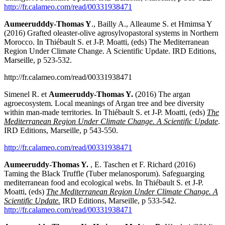
http://fr.calameo.com/read/00331938471
Aumeerudddy-Thomas Y
., Bailly A., Alleaume S. et Hmimsa Y
(2016) Grafted oleaster-olive agrosylvopastoral systems in Northern
Morocco. In Thiébault S. et J-P. Moatti, (eds) The Mediterranean
Region Under Climate Change. A Scientific Update. IRD Editions,
Marseille, p 523-532.
http://fr.calameo.com/read/00331938471
Simenel R. et
Aumeeruddy-Thomas Y.
(2016) The argan
agroecosystem. Local meanings of Argan tree and bee diversity
within man-made territories. In Thiébault S. et J-P. Moatti, (eds)
The
Mediterranean Region Under Climate Change.
A Scientific Update
.
IRD Editions, Marseille, p 543-550.
http://fr.calameo.com/read/00331938471
Aumeeruddy-Thomas Y.
, E. Taschen et F. Richard (2016)
Taming the Black Truffle (Tuber melanosporum). Safeguarging
mediterranean food and ecological webs. In Thiébault S. et J-P.
Moatti, (eds)
The Mediterranean Region Under Climate Change. A
Scientific Update.
IRD Editions, Marseille, p 533-542.
http://fr.calameo.com/read/00331938471