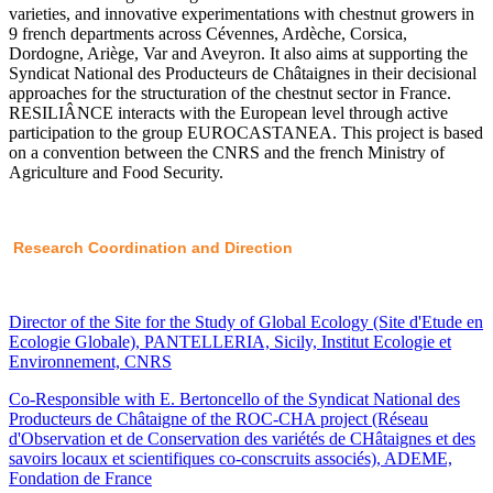
varieties, and innovative experimentations with chestnut growers in
9 french departments across Cévennes, Ardèche, Corsica,
Dordogne, Ariège, Var and Aveyron. It also aims at supporting the
Syndicat National des Producteurs de Châtaignes in their decisional
approaches for the structuration of the chestnut sector in France.
RESILIÂNCE interacts with the European level through active
participation to the group EUROCASTANEA. This project is based
on a convention between the CNRS and the french Ministry of
Agriculture and Food Security.
Research Coordination and Direction
Director of the Site for the Study of Global Ecology (Site d'Etude en
Ecologie Globale), PANTELLERIA, Sicily, Institut Ecologie et
Environnement, CNRS
Co-Responsible with E. Bertoncello of the Syndicat National des
Producteurs de Châtaigne of the ROC-CHA project (Réseau
d'Observation et de Conservation des variétés de CHâtaignes et des
savoirs locaux et scientifiques co-conscruits associés), ADEME,
Fondation de France