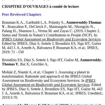
CHAPITRE D’OUVRAGES à comité de lecture
Peer Reviewed Chapters
Brauman K.A., Garibaldi L.A. Polasky S.,
Aumeeruddy-Thomas
Y
., Brancalion P., DeClerck F., Mastrangelo M., Nkongolo N.,
Palang H., Shannon L., Verma M. and Zayas C. (2019, Chapter 2.
Status and Trends in Nature’s Contributions to People (NCP). In:
IPBES Global Assessment on Biodiversity and Ecosystem Services
.
Edited by IPBES, Díaz S, Settele J, Brondízio ES, Ngo HT, Guèze
M, 443 J. A, Arneth A, Balvanera P, Brauman KA, et al.: IPBES,
2019: 71 - 150
Brondízio ES, Díaz S, Settele J, Ngo HT, Guèze M,
Aumeeruddy-
Thomas Y
, Bai X, Geschke A,
Molnár Z, Niamir A, et al.: Chapter 1. Assessing a planet in
transformation: Rationale and approach of the IPBES Global
Assessment on Biodiversity and Ecosystem Services. In
IPBES
Global Assessment on Biodiversity and Ecosystem Services
. Edited
by IPBES, Díaz S, Settele J, Brondízio ES, Ngo HT, Guèze M, 443
J. A, Arneth A, Balvanera P, Brauman KA, et al.: IPBES, Unedited.;
2019:3-70.