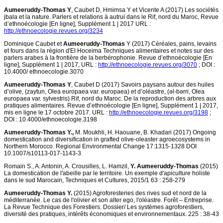
Aumeeruddy-Thomas Y
, Caubet D, Hmimsa Y et Vicente A (2017) Les sociétés
jbala et la nature. Parlers et relations à autrui dans le Rif, nord du Maroc, Revue
d’ethnoécologie [En ligne], Supplément 1 | 2017 URL :
http://ethnoecologie.revues.org/3234
Dominique Caubet et
Aumeeruddy-Thomas
Y (2017) Céréales, pains, levains
et fours dans la région d'El Hoceima Techniques alimentaires et notes sur des
parlers arabes à la frontière de la berbérophonie. Revue d’ethnoécologie [En
ligne], Supplément 1 | 2017, URL :
http://ethnoecologie.revues.org/3070
; DOI :
10.4000/ ethnoecologie.3070
Aumeeruddy-Thomas Y
, Caubet D (2017) Savoirs paysans autour des huiles
d’olive, (zaytun, Olea europaea var. europaea) et d’oléastre, (əl-bərri, Olea
europaea var. sylvestris) Rif, nord du Maroc. De la reproduction des arbres aux
pratiques alimentaires. Revue d’ethnoécologie [En ligne], Supplément 1 | 2017,
mis en ligne le 17 octobre 2017. URL :
http://ethnoecologie.revues.org/3198
;
DOI : 10.4000/ethnoecologie.3198
Aumeeruddy-Thomas Y.,
M. Moukhli, H. Haouane, B. Khadari (2017) Ongoing
domestication and diversification in grafted olive-oleaster agroecosystems in
Northern Morocco. Regional Environmental Change 17:1315-1328 DOI
10.1007/s10113-017-1143-3
Romain S., A. Antonin, A. Crousilles, L. Hamzil,
Y. Aumeeruddy-Thomas
(2015)
La domestication de l'abeille par le territoire. Un exemple d'apiculture holiste
dans le sud Marocain, Techniques et Cultures, 2015/1 63 : 258-279
Aumeeruddy-Thomas Y.
(2015) Agroforesteries des rives sud et nord de la
méditerranée. Le cas de l'olivier et son alter ego, l'oléastre. Forêt – Entreprise.
La Revue Technique des Forestiers. Dossier/ Les systèmes agroforestiers,
diversité des pratiques, intérêts économiques et environnementaux. 225 : 38-43