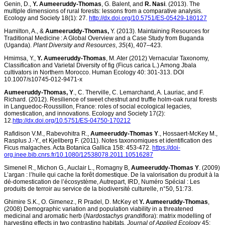
Genin, D.,
Y. Aumeeruddy-Thomas
, G. Balent, and
R. Nasi
. (2013). The
multiple dimensions of rural forests: lessons from a comparative analysis.
Ecology and Society 18(1): 27.
http://dx.doi.org/10.5751/ES-05429-180127
Hamilton, A., &
Aumeeruddy-Thomas,
Y. (2013). Maintaining Resources for
Traditional Medicine : A Global Overview and a Case Study from Buganda
(Uganda).
Plant Diversity and Resources
,
35
(4), 407–423.
Hmimsa, Y.,
Y. Aumeeruddy-Thomas
, M. Ater (2012) Vernacular Taxonomy,
Classification and Varietal Diversity of fig (Ficus carica L.) Among Jbala
cultivators in Northern Morocco. Human Ecology 40: 301-313. DOI
10.1007/s10745-012-9471-x
Aumeeruddy-Thomas, Y
., C. Therville, C. Lemarchand, A. Lauriac, and F.
Richard. (2012). Resilience of sweet chestnut and truffle holm-oak rural forests
in Languedoc-Roussillon, France: roles of social ecological legacies,
domestication, and innovations. Ecology and Society 17(2):
12.
http://dx.doi.org/10.5751/ES-04750-170212
Rafidison V.M., Rabevohitra R.,
Aumeeruddy-Thomas Y
., Hossaert-McKey M.,
Rasplus J.-Y., et Kjellberg F. (2011). Notes taxonomiques et identification des
Ficus malgaches. Acta Botanica Gallica 158: 453-472.
https://doi-
org.inee.bib.cnrs.fr/10.1080/12538078.2011.10516287
Simenel R., Michon G., Auclair L., Romagny B,
Aumeeruddy-Thomas Y
. (2009)
L’argan : l’huile qui cache la forêt domestique. De la valorisation du produit à la
dé-domestication de l’écosystème, Autrepart, IRD, Numéro Spécial : Les
produits de terroir au service de la biodiversité culturelle, n°50, 51:73.
Ghimire S.K., O. Gimenez., R Pradel, D. McKey et
Y. Aumeeruddy-Thomas
,
(2008) Demographic variation and population viability in a threatened
medicinal and aromatic herb (
Nardostachys grandiflora
): matrix modelling of
harvesting effects in two contrasting habitats,
Journal of Applied Ecology
45: