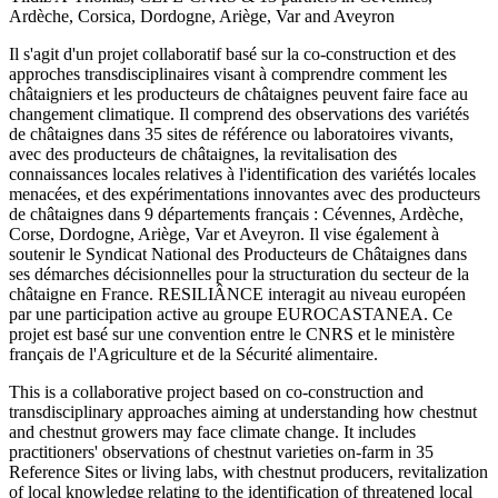
Ardèche, Corsica, Dordogne, Ariège, Var and Aveyron
Il s'agit d'un projet collaboratif basé sur la co-construction et des
approches transdisciplinaires visant à comprendre comment les
châtaigniers et les producteurs de châtaignes peuvent faire face au
changement climatique. Il comprend des observations des variétés
de châtaignes dans 35 sites de référence ou laboratoires vivants,
avec des producteurs de châtaignes, la revitalisation des
connaissances locales relatives à l'identification des variétés locales
menacées, et des expérimentations innovantes avec des producteurs
de châtaignes dans 9 départements français : Cévennes, Ardèche,
Corse, Dordogne, Ariège, Var et Aveyron. Il vise également à
soutenir le Syndicat National des Producteurs de Châtaignes dans
ses démarches décisionnelles pour la structuration du secteur de la
châtaigne en France. RESILIÂNCE interagit au niveau européen
par une participation active au groupe EUROCASTANEA. Ce
projet est basé sur une convention entre le CNRS et le ministère
français de l'Agriculture et de la Sécurité alimentaire.
This is a collaborative project based on co-construction and
transdisciplinary approaches aiming at understanding how chestnut
and chestnut growers may face climate change. It includes
practitioners' observations of chestnut varieties on-farm in 35
Reference Sites or living labs, with chestnut producers, revitalization
of local knowledge relating to the identification of threatened local