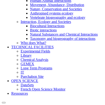
Human-Animal Interactions
Movement, Abundance, Distribution
Nature, Conservation and Societies
Anthropised systems ecology
Vertebrate biogeography and ecology
Interaction, Ecology and Societies
Biocultural Interactions
Biotic interactions
Natural Substances and Chemical Interactions
Taxonomy and biogeography of interactions
Who does What?
TECHNICAL FACILITIES
Experimental Fields
Library
Chemical Analysis
GEMEX
Long Term Programs
IT
Puechabon Site
OPEN SCIENCE
DataSets
French Open Science Monitor
Ressources