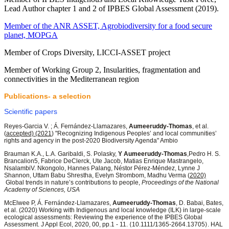
Lead Author chapter 1 and 2 of IPBES Global Assessment (2019).
Member of the ANR ASSET, Agrobiodiversity for a food secure
planet, MOPGA
Member of Crops Diversity, LICCI-ASSET project
Member of Working Group 2, Insularities, fragmentation and
connectivities in the Mediterranean region
Publications- a selection
Scientific papers
Reyes-Garcia V. ; Á. Fernández-Llamazares,
Aumeeruddy-Thomas
, et al.
(
accepted) (2021
) "Recognizing Indigenous Peoples’ and local communities’
rights and agency in the post-2020 Biodiversity Agenda" Ambio
Brauman K.A., L.A. Garibaldi, S. Polasky,
Y Aumeeruddy-Thomas
,Pedro H. S.
Brancalion5, Fabrice DeClerck, Ute Jacob, Matias Enrique Mastrangelo,
NsalambiV. Nkongolo, Hannes Palang, Néstor Pérez-Méndez, Lynne J
Shannon, Uttam Babu Shrestha, Evelyn Strombom, Madhu Verma (
2020)
Global trends in nature’s contributions to people,
Proceedings of the National
Academy of Sciences, USA
McElwee P, Á. Fernández-Llamazares,
Aumeeruddy-Thomas
, D. Babai, Bates,
et al. (2020) Working with Indigenous and local knowledge (ILK) in large-scale
ecological assessments: Reviewing the experience of the IPBES Global
Assessment. J Appl Ecol, 2020, 00, pp.1 - 11. ⟨10.1111/1365-2664.13705⟩. HAL