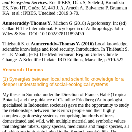
and Ecosystem Services
. Eds IPBES, Díaz S, Settele J, Brondízio
ES, Ngo HT, Guèze M, 443 J. A, Arneth A, Balvanera P, Brauman
KA, et al.: IPBES, Unedited.; 2019:3-70.
Aumeeruddy-Thomas Y
, Michon G (2018) Agroforestry. In: (ed)
Callan H The International. Encyclopedia of Anthropology. John
Wiley & Son. DOI: 10.1002/978111892439
Thiébault S. et
Aumeeruddy-Thomas Y. (2016)
Local knowledge,
scientific knowledge and food security. Introduction. In Thiébault S.
et J-P. Moatti, (eds) The Mediterranean Region Under Climate
Change. A Scientific Update. IRD Editions, Marseille, p 519-522.
Research Themes
(1) Synergies between local and scientific knowledge for a
deeper understanding of social-ecological systems
My thesis in Sumatra under the Direction of Francis Hallé (Tropical
Botanist) and the guidance of Claudine Friedberg (Antropologist,
specialised in Indonesian societies) gave me the opportunity to study
the relationships between the Kerinci people and their highly
complex agroforestry systems, comprising hundreds of trees,
domesticated and wild, with multiple material and symbolic values
that integrate tubers, spicy species, medicinals and magic species, all
of which are intricately linked to the Kerinci people's life. The