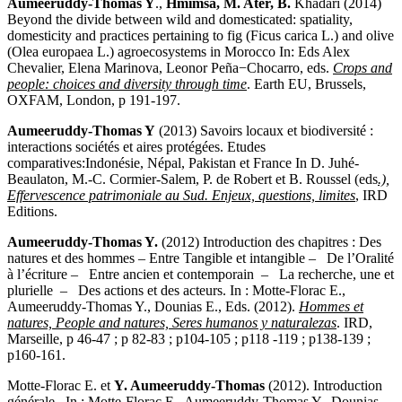
Aumeeruddy-Thomas Y
.,
Hmimsa, M. Ater, B.
Khadari (2014)
Beyond the divide between wild and domesticated: spatiality,
domesticity and practices pertaining to fig (Ficus carica L.) and olive
(Olea europaea L.) agroecosystems in Morocco In: Eds Alex
Chevalier, Elena Marinova, Leonor Peña−Chocarro, eds.
Crops and
people: choices and diversity through time
. Earth EU, Brussels,
OXFAM, London, p 191-197.
Aumeeruddy-Thomas Y
(2013) Savoirs locaux et biodiversité :
interactions sociétés et aires protégées. Etudes
comparatives:Indonésie, Népal, Pakistan et France In D. Juhé-
Beaulaton, M.-C. Cormier-Salem, P. de Robert et B. Roussel (eds
.),
Effervescence patrimoniale au Sud. Enjeux, questions, limites
, IRD
Editions.
Aumeeruddy-Thomas Y.
(2012) Introduction des chapitres : Des
natures et des hommes – Entre Tangible et intangible – De l’Oralité
à l’écriture – Entre ancien et contemporain – La recherche, une et
plurielle – Des actions et des acteurs. In : Motte-Florac E.,
Aumeeruddy-Thomas Y., Dounias E., Eds. (2012).
Hommes et
natures, People and natures, Seres humanos y naturalezas
. IRD,
Marseille, p 46-47 ; p 82-83 ; p104-105 ; p118 -119 ; p138-139 ;
p160-161.
Motte-Florac E. et
Y. Aumeeruddy-Thomas
(2012). Introduction
générale . In : Motte-Florac E., Aumeeruddy-Thomas Y., Dounias