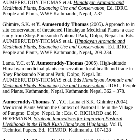
AUMEERUDDY-THOMAS et al.
Himalayan Aromatic and
Medicinal Plants, Balancing Use and Conservation,
Ed. IDRC,
People and Plants, WWF Kathmandu, Nepal, 2-32.
Ghimire, S.K. et
Y.
Aumeeruddy-Thomas
(2005). Approach to in
situ conservation of threatened Himalayan Medicinal Plants: a case
study from Shey-Phoksundo National Park, Dolpo, Nepal. In: Eds.
AUMEERUDDY-THOMAS et al..
Himalayan Aromatic and
Medicinal Plants, Balancing Use and Conservation,.
Ed. IDRC,
People and Plants, WWF Kathmandu, Nepal,, 209-234.
Lama, Y.C. et
Y.
Aumeeruddy-Thomas
(2005). High-altitude
Himalayan medicinal plants conservation: local health and trade in
Shey Phoksundo National Park, Dolpo, Nepal. In:
AUMEERUDDY-THOMAS et al. Eds
Himalayan Aromatic and
Medicinal Plants, Balancing Use and Conservation
,. IDRC, People
and Plants, Kathmandu, Nepal, Kathmandu Nepal, 362 – 378.
Aumeeruddy-Thomas, Y
., Y.C. Lama et S.K. Ghimire (2004).
Medicinal Plants Within the Context of Pastoral Life in the Village
of Pungmo, Dolpo, Nepal, In : Eds. C. RICHARD and K.
HOFFMANN,
Strategic Innovations for Improving Pastoral
Livelihoods in the Hindi-Kush Himalayan Highlands
, Vol II,
Technical Papers, Ed., ICIMOD, Kathmandu. 107-128