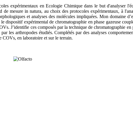
coles expérimentaux en Ecologie Chimique dans le but d'analyser l'éco
nd de mesure in natura, au choix des protocoles expérimentaux, à l'ana
rphologiques et analyses des molécules impliquées. Mon domaine d’exper
 le dispositif expérimental de chromatographie en phase gazeuse couplé
es COVs. J’identifie ces composés par la technique de chromatographie e
par les arthropodes étudiés. Complétés par des analyses comportemental
e COVs, en laboratoire et sur le terrain.