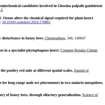
 semiochemical candidates involved in Glossina palpalis gambiensis
IA
4.
Ozone alters the chemical signal required for plant-insect
I:
10.1016/j.scitotenv.2024.170861
 disturbance in honey bees.
Chemosphere
, 346, 140647
ses in a specialist phytophagous insect.
Comptes Rendus Chimie
the poultry red mite at different spatial scales.
Journal of
e for long-range male sex pheromones in two malaria mosquitoes.
ory of honey bees, through olfactory generalization.
Science of