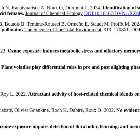
on N, Ranaivoarisoa A, Roux O, Dormont L, 2024.
Identification of
vid females.
Journal of Chemical Ecology
DOI:10.18167/DVN1/XZ8
B
, Buatois B, Temime-Roussel B, Ormeño E, Staudt M, Proffit M. 202
 pollinator.
The Science of The Total Environment
, 919: 170861. DO
023.
Ozone exposure induces metabolic stress and olfactory memory
3
Plant volatiles play differential roles in pre and post alighting pha
 Roy L. 2022.
Attractant activity of host-related chemical blends on 
iabaté, Olivier Gnankiné, Roch K. Dabiré, Roux O. 2022.
No evidenc
zone exposure impairs detection of floral odor, learning, and mem