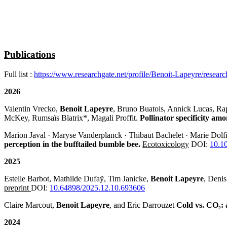
Publications
Full list :
https://www.researchgate.net/profile/Benoit-Lapeyre/researc
2026
Valentin Vrecko,
Benoit Lapeyre
, Bruno Buatois, Annick Lucas, R
McKey, Rumsaïs Blatrix*, Magali Proffit.
Pollinator specificity am
Marion Javal · Maryse Vanderplanck · Thibaut Bachelet · Marie Dolfi 
perception in the bufftailed bumble bee.
Ecotoxicology
DOI:
10.1
2025
Estelle Barbot, Mathilde Dufaÿ, Tim Janicke,
Benoit Lapeyre
, Denis
preprint
DOI:
10.64898/2025.12.10.693606
Claire Marcout,
Benoit Lapeyre
, and Eric Darrouzet
Cold vs. CO₂: a
2024