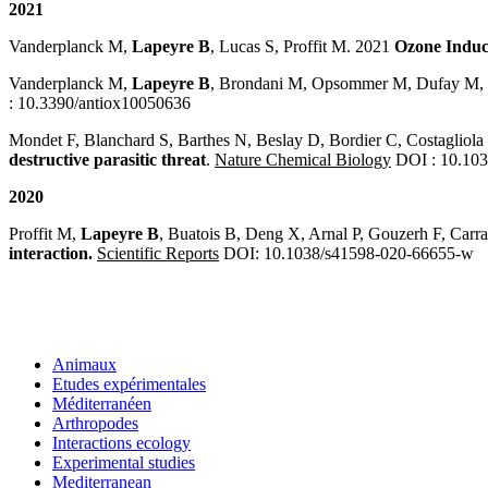
2021
Vanderplanck M,
Lapeyre B
, Lucas S, Proffit M. 2021
Ozone Induc
Vanderplanck M,
Lapeyre B
, Brondani M, Opsommer M, Dufay M, 
: 10.3390/antiox10050636
Mondet F, Blanchard S, Barthes N, Beslay D, Bordier C, Costagliol
destructive parasitic threat
.
Nature Chemical Biology
DOI : 10.103
2020
Proffit M,
Lapeyre B
, Buatois B, Deng X, Arnal P, Gouzerh F, Car
interaction.
Scientific Reports
DOI: 10.1038/s41598-020-66655-w
Animaux
Etudes expérimentales
Méditerranéen
Arthropodes
Interactions ecology
Experimental studies
Mediterranean