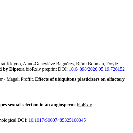
onrat Kidyoo, Anne-Geneviève Bagnères, Björn Bohman, Doyle
ed by Diptera
bioRxiv preprint
DOI:
10.64898/2026.05.19.726152
er · Magali Proffit.
Effects of ubiquitous plasticizers on olfactory
pes sexual selection in an angiosperm.
bioRxiv
mological
DOI:
10.1017/S0007485325100345