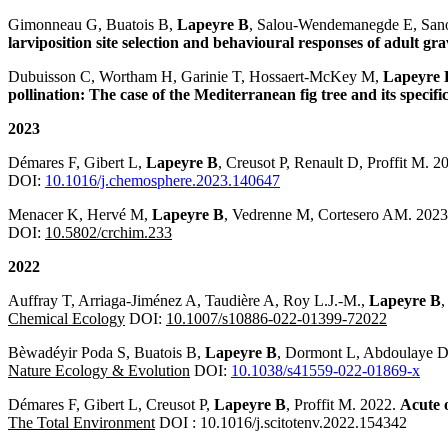
Gimonneau G, Buatois B,
Lapeyre B
, Salou-Wendemanegde E, San
larviposition site selection and behavioural responses of adult gra
Dubuisson C, Wortham H, Garinie T, Hossaert-McKey M,
Lapeyre 
pollination: The case of the Mediterranean fig tree and its specific
2023
Démares F, Gibert L,
Lapeyre B
, Creusot P, Renault D, Proffit M. 2
DOI:
10.1016/j.chemosphere.2023.140647
Menacer K, Hervé M,
Lapeyre B
, Vedrenne M, Cortesero AM. 202
DOI:
10.5802/crchim.233
2022
Auffray T, Arriaga-Jiménez A, Taudière A, Roy L.J.-M.,
Lapeyre B
,
Chemical Ecology
DOI:
10.1007/s10886-022-01399-72022
Bèwadéyir Poda S, Buatois B,
Lapeyre B
, Dormont L, Abdoulaye D
Nature Ecology & Evolution
DOI:
10.1038/s41559-022-01869-x
Démares F, Gibert L, Creusot P,
Lapeyre B
, Proffit M. 2022.
Acute o
The Total Environment
DOI : 10.1016/j.scitotenv.2022.154342