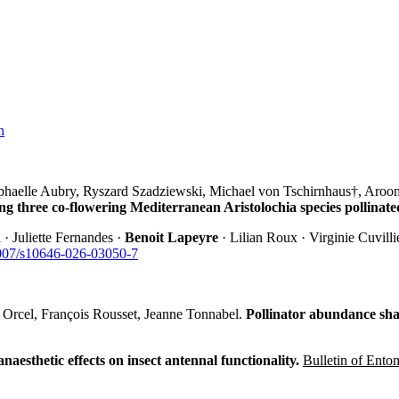
h
aphaelle Aubry, Ryszard Szadziewski, Michael von Tschirnhaus†, Aro
ong three co-flowering Mediterranean Aristolochia species pollinat
· Juliette Fernandes ·
Benoit Lapeyre
· Lilian Roux · Virginie Cuvilli
007/s10646-026-03050-7
 Orcel, François Rousset, Jeanne Tonnabel.
Pollinator abundance sha
naesthetic effects on insect antennal functionality.
Bulletin of Ento