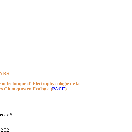
CNRS
au technique d' Electrophysiologie de la
es Chimiques en Ecologie
(
PACE
)
cedex 5
32 32