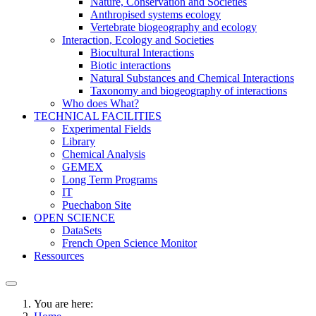
Nature, Conservation and Societies
Anthropised systems ecology
Vertebrate biogeography and ecology
Interaction, Ecology and Societies
Biocultural Interactions
Biotic interactions
Natural Substances and Chemical Interactions
Taxonomy and biogeography of interactions
Who does What?
TECHNICAL FACILITIES
Experimental Fields
Library
Chemical Analysis
GEMEX
Long Term Programs
IT
Puechabon Site
OPEN SCIENCE
DataSets
French Open Science Monitor
Ressources
You are here: