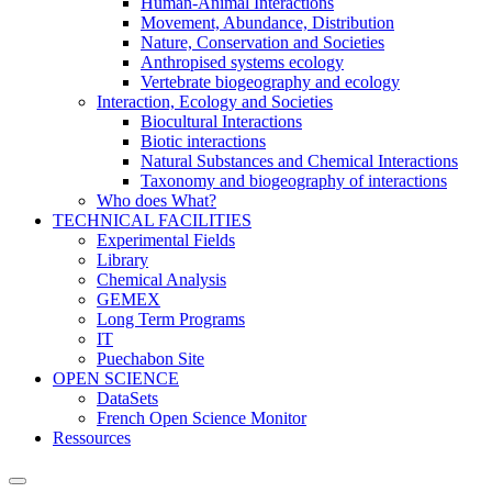
Human-Animal Interactions
Movement, Abundance, Distribution
Nature, Conservation and Societies
Anthropised systems ecology
Vertebrate biogeography and ecology
Interaction, Ecology and Societies
Biocultural Interactions
Biotic interactions
Natural Substances and Chemical Interactions
Taxonomy and biogeography of interactions
Who does What?
TECHNICAL FACILITIES
Experimental Fields
Library
Chemical Analysis
GEMEX
Long Term Programs
IT
Puechabon Site
OPEN SCIENCE
DataSets
French Open Science Monitor
Ressources