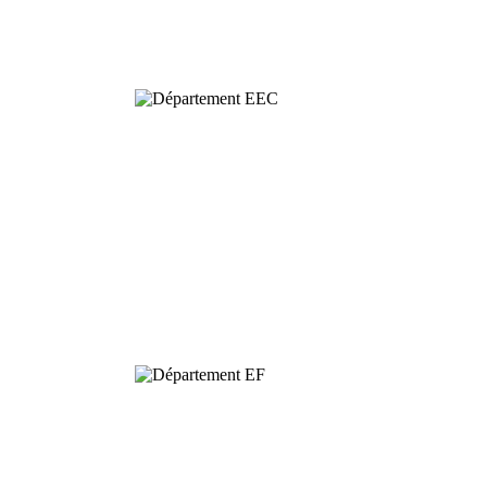
& Evolutionary
Ecology
Dynamics and
Conservation of
Biodiversity