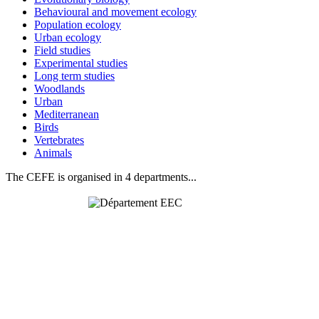
Behavioural and movement ecology
Population ecology
Urban ecology
Field studies
Experimental studies
Long term studies
Woodlands
Urban
Mediterranean
Birds
Vertebrates
Animals
The CEFE is organised in 4 departments...
Behavioural