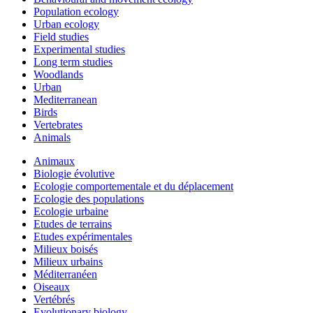
Population ecology
Urban ecology
Field studies
Experimental studies
Long term studies
Woodlands
Urban
Mediterranean
Birds
Vertebrates
Animals
Animaux
Biologie évolutive
Ecologie comportementale et du déplacement
Ecologie des populations
Ecologie urbaine
Etudes de terrains
Etudes expérimentales
Milieux boisés
Milieux urbains
Méditerranéen
Oiseaux
Vertébrés
Evolutionary biology