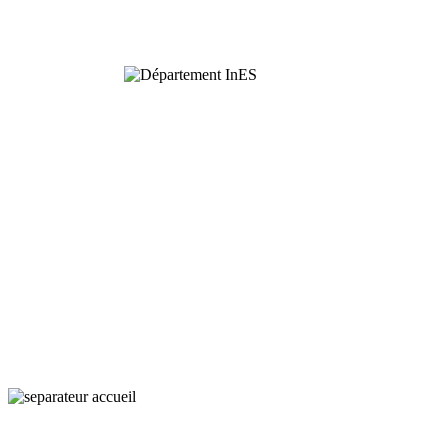
Ecology
Interaction,
Ecology
and Societies