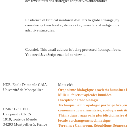
des révélateurs des stratégies adaptatives autochtones.
Resilience of tropical rainforest dwellers to global change, by
considering their food systems as key revealers of indigenous
adaptive strategies.
Courriel
:
This email address is being protected from spambots.
You need JavaScript enabled to view it.
HDR, Ecole Doctorale GAIA,
Mots-clés
Université de Montpellier
Organisme biologique : sociétés humaines f
Milieu : forêts tropicales humides
Discipline : ethnobiologie
Technique : anthropologie participative, e
UMR5175 CEFE
consommation alimentaire, écologie nutrit
Campus du CNRS
Thématique : approche pluridisciplinaire d
1919, route de Mende
locale au changement climatique
34293 Montpellier 5, France
Terrains : Cameroun, République Démocra