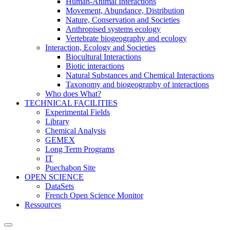
Human-Animal Interactions
Movement, Abundance, Distribution
Nature, Conservation and Societies
Anthropised systems ecology
Vertebrate biogeography and ecology
Interaction, Ecology and Societies
Biocultural Interactions
Biotic interactions
Natural Substances and Chemical Interactions
Taxonomy and biogeography of interactions
Who does What?
TECHNICAL FACILITIES
Experimental Fields
Library
Chemical Analysis
GEMEX
Long Term Programs
IT
Puechabon Site
OPEN SCIENCE
DataSets
French Open Science Monitor
Ressources