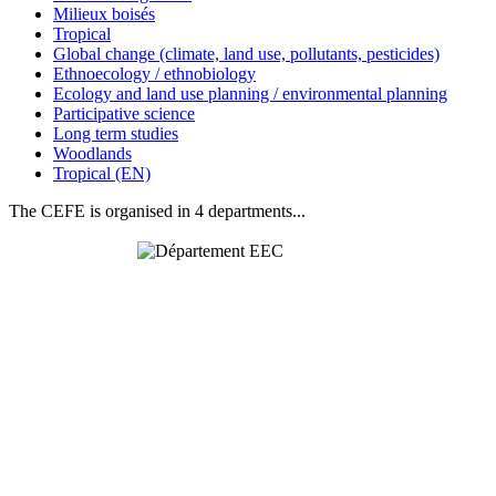
Milieux boisés
Tropical
Global change (climate, land use, pollutants, pesticides)
Ethnoecology / ethnobiology
Ecology and land use planning / environmental planning
Participative science
Long term studies
Woodlands
Tropical (EN)
The CEFE is organised in 4 departments...
Behavioural
& Evolutionary
Ecology